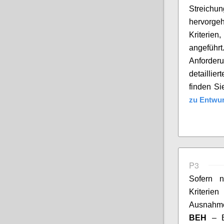
Streichu
hervorg
Kriterien
,
angeführt
Anforder
detaillie
finden Si
zu Entwur
P3
Sofern 
Kriterie
Ausnahme
BEH
– 