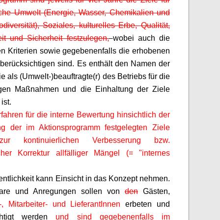
iche Umwelt (Energie, Wasser, Chemikalien und
odiversität), Soziales, kulturelles Erbe, Qualität,
t und Sicherheit festzulegen,
wobei auch die
ven Kriterien sowie gegebenenfalls die erhobenen
berücksichtigen sind. Es enthält den Namen der
e als (Umwelt-)beauftragte(r) des Betriebs für die
gen Maßnahmen und die Einhaltung der Ziele
ist.
rfahren für die interne Bewertung hinsichtlich der
g der im Aktionsprogramm festgelegten Ziele
ur kontinuierlichen Verbesserung bzw.
icher Korrektur allfälliger Mängel (= "internes
fentlichkeit kann Einsicht in das Konzept nehmen.
are und Anregungen sollen von
den
Gästen,
,
Mitarbeiter- und
LieferantInnen
erbeten und
chtigt werden
und sind gegebenenfalls im