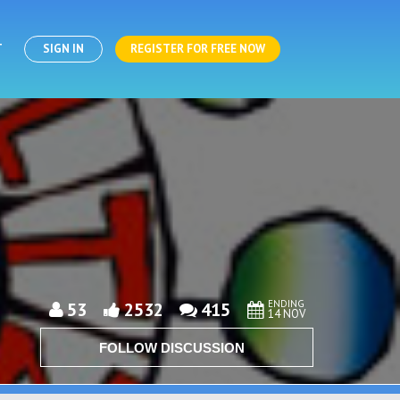
T
SIGN IN
REGISTER FOR FREE NOW
ENDING
53
2532
415
14 NOV
FOLLOW DISCUSSION