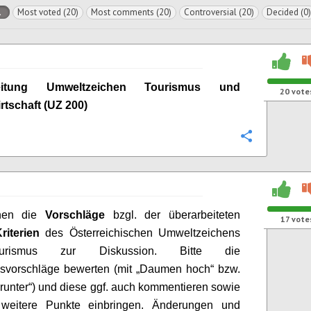
l
Most voted (20)
Most comments (20)
Controversial (20)
Decided (0)
beitung Umweltzeichen Tourismus und
20
vote
irtschaft (UZ 200)
Configure
ehen die
Vorschläge
bzgl. der überarbeiteten
17
vote
riterien
des Österreichischen Umweltzeichens
urismus zur Diskussion.
Bitte die
svorschläge bewerten (mit „Daumen hoch“ bzw.
unter“) und diese ggf. auch kommentieren sowie
e weitere Punkte einbringen.
Änderungen und