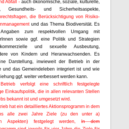
d Abfall -
auch ökonomische, soziale, kulturelle,
s-, Gesundheits- und Sicherheitsaspekte,
echtsfragen, die Berücksichtigung von Risiko-
senmanagement
und das Thema Biodiversität. Es
 Angaben zum respektvollen Umgang mit
erInnen
sowie ggf. eine Politik und Strategien
ommerzielle und sexuelle Ausbeutung,
dere von Kindern und Heranwachsenden. Es
ine Darstellung, inwieweit der Betrieb in der
 und das Gemeindeleben integriert ist und wie
iehung ggf. weiter verbessert werden kann.
etrieb verfolgt eine schriftlich festgelegte
e Einkaufspolitik, die in allen relevanten Stellen
ebs bekannt ist und umgesetzt wird.
rieb hat ein
detailliertes Aktionsprogramm in dem
ns alle zwei Jahre Ziele (zu den unter a)
en Aspekten) festgelegt werden,
In dem
ogramm sind jeweils für vier Jahre die Ziele für