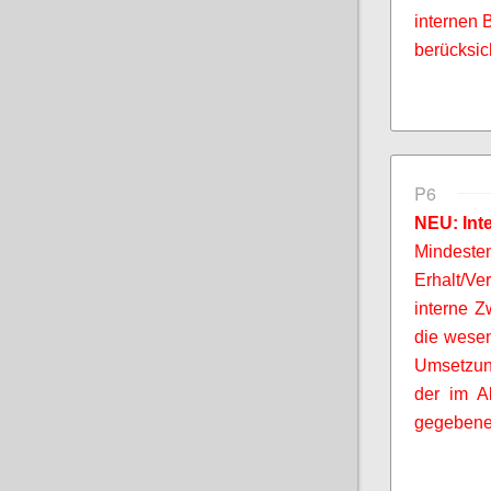
internen 
berücksic
P6
NEU: Int
Mindeste
Erhalt/V
interne Z
die wesen
Umsetzung
der im A
gegebenen