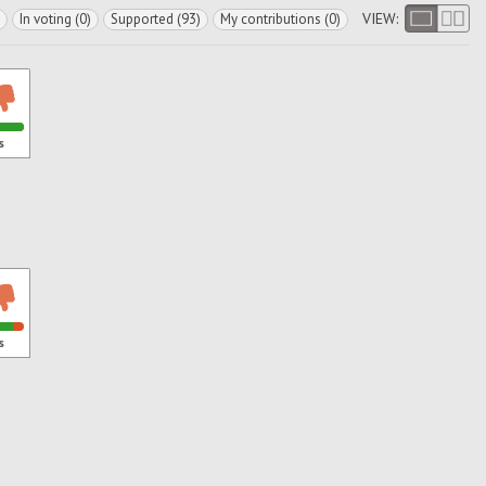
VIEW:
In voting (0)
Supported (93)
My contributions (0)
s
s