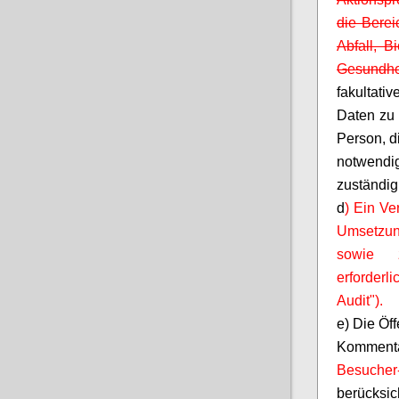
die Bere
Abfall, Bi
Gesundhei
fakultati
Daten zu 
Person, di
notwendi
zuständig 
d
) Ein Ve
Umsetzun
sowie z
erforderl
Audit").
e) Die Öf
Komment
Besucher-
berücksi