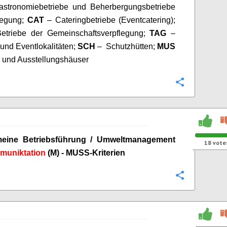
astronomiebetriebe und Beherbergungsbetriebe
legung;
CAT
– Cateringbetriebe (Eventcatering);
etriebe der Gemeinschaftsverpflegung;
TAG
–
und Eventlokalitäten;
SCH
– Schutzhütten;
MUS
 und Ausstellungshäuser
Configure
meine Betriebsführung / Umweltmanagement
18
vote
uniktation
(M) - MUSS-Kriterien
Configure