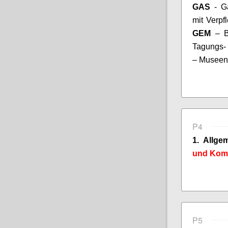
GAS
- G
mit Verpf
GEM
– B
Tagungs- 
– Museen
P4
1. Allge
und
Komm
P5