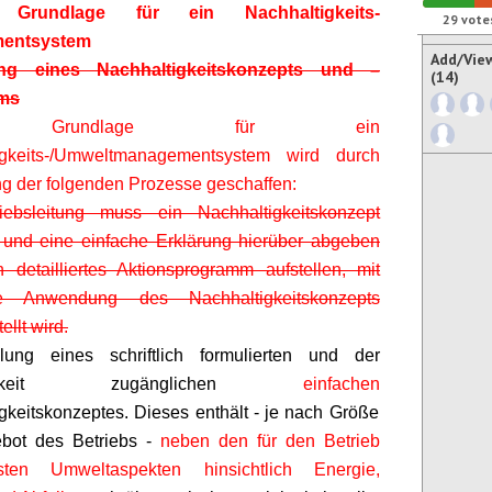
rundlage für ein Nachhaltigkeits-
29
vote
entsystem
Add/Vie
ung eines Nachhaltigkeitskonzepts und
–
(14)
ms
 Grundlage für ein
igkeits-/Umweltmanagementsystem wird durch
 der folgenden Prozesse geschaffen:
iebsleitung muss ein Nachhaltigkeitskonzept
 und eine einfache Erklärung hierüber abgeben
 detailliertes Aktionsprogramm aufstellen, mit
 Anwendung des Nachhaltigkeitskonzepts
ellt wird.
llung eines schriftlich formulierten und der
tlichkeit zugänglichen
einfachen
gkeitskonzeptes. Dieses enthält - je nach Größe
bot des Betriebs -
neben den für den Betrieb
esten Umweltaspekten hinsichtlich Energie,