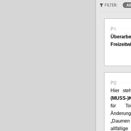
FILTER:
Al
P1
Überar
Freizeitw
P2
Hier st
(MUSS-)K
für To
Änderung
„Daumen r
allfällig