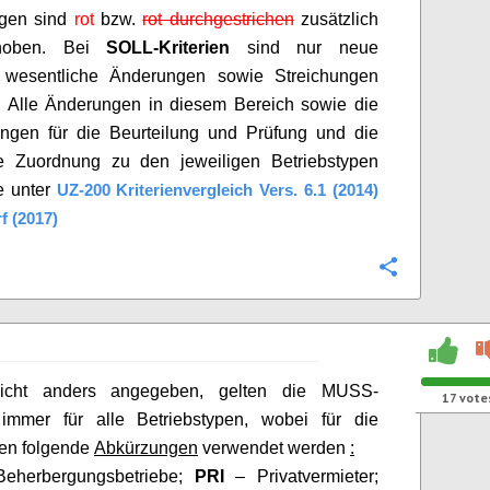
ngen sind
rot
bzw.
rot durchgestrichen
zusätzlich
ehoben. Bei
SOLL-Kriterien
sind nur neue
 wesentliche Änderungen sowie Streichungen
.
A
lle Änderungen in diesem Bereich sowie die
ungen für die Beurteilung und Prüfung und die
rte Zuordnung zu den jeweiligen Betriebstypen
e unter
UZ-200 Kriterienvergleich Vers. 6.1 (2014)
f (2017)
Configure
nicht anders angegeben, gelten die MUSS-
17
vote
n immer für alle Betriebstypen, wobei für die
n folgende
Abkürzungen
verwendet werden
:
Beherbergungsbetriebe;
PRI
– Privatvermieter;