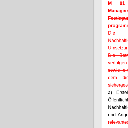
M 01 G
Managem
Festleg
program
Die
Nachhalt
Umsetzung
Die Betr
verfolgen
sowie ein
dem die
sichergest
a) Erste
Öffen
Nachhalti
und Ange
relevant