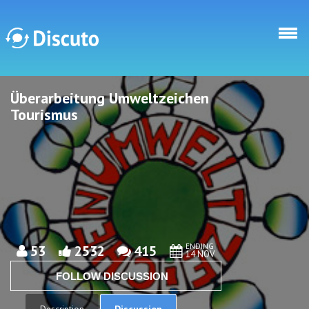
Skip to main content
Überarbeitung Umweltzeichen
Discuto
Discuto
Tourismus
ENDING
53
2532
415
14 NOV
FOLLOW DISCUSSION
Discussion