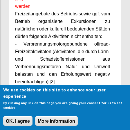
werden.
Freizeitangebote des Betriebs sowie ggf. vom
Betrieb organisierte Exkursionen zu
natürlichen oder kulturell bedeutenden Stätten
dürfen folgende Aktivitäten nicht enthalten:
- Verbrennungsmotorgebundene
offroad
-
Freizeitaktivitäten (Aktivitäten, die durch Lärm-
und Schadstoffemissionen aus
Verbrennungsmotoren Natur und Umwelt
belasten und den Erholungswert negativ
beeinträchtigen) [2]
· Ökosystem-sensible Aktivitäten
We use cookies on this site to enhance your user
experience
· (Aktivitäten, welche durch Betritt, Lärm,
By clicking any link on this page you are giving your consent for us to set
Entnahme zu kommerziellen Zwecken o.ä.
cookies.
den Bestand von Ökosystemen oder deren
Flora und Fauna stark negativ beeinträchtigen
OK, I agree
More information
oder gefährden)