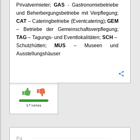
Privatvermieter;
GAS
- Gastronomiebetriebe
und Beherbergungsbetriebe mit Verpflegung;
CAT
– Cateringbetriebe (Eventcatering);
GEM
– Betriebe der Gemeinschaftsverpflegung;
TAG
– Tagungs- und Eventlokalitäten;
SCH
–
Schutzhütten;
MUS
– Museen und
Ausstellungshäuser
Confi
17
votes
P4