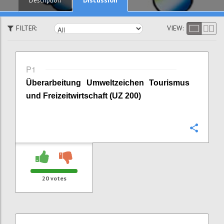
Description
FILTER:
VIEW:
P1
Überarbeitung Umweltzeichen Tourismus
und Freizeitwirtschaft (UZ 200)
Confi
20
votes