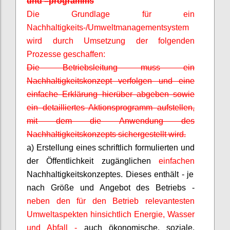
und
–
programms
Die Grundlage für ein
Nachhaltigkeits-/Umweltmanagementsystem
wird durch Umsetzung der folgenden
Prozesse geschaffen:
Die Betriebsleitung muss ein
Nachhaltigkeitskonzept verfolgen und eine
einfache Erklärung hierüber abgeben sowie
ein detailliertes Aktionsprogramm aufstellen,
mit dem die Anwendung des
Nachhaltigkeitskonzepts sichergestellt wird.
a) Erstellung eines schriftlich formulierten und
der Öffentlichkeit zugänglichen
einfachen
Nachhaltigkeitskonzeptes. Dieses enthält - je
nach Größe und Angebot des Betriebs -
neben den für den Betrieb relevantesten
Umweltaspekten hinsichtlich Energie, Wasser
und Abfall -
auch ökonomische, soziale,