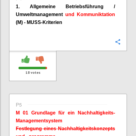
1. Allgemeine Betriebsführung /
Umweltmanagement
und
Kommuniktation
(M) - MUSS-Kriterien
Confi
18
votes
P5
M 01 Grundlage für ein Nachhaltigkeits-
Managementsystem
Festlegung eines Nachhaltigkeitskonzepts