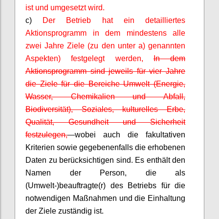
ist und umgesetzt wird.
c)
Der Betrieb hat ein
detailliertes
Aktionsprogramm in dem mindestens alle
zwei Jahre Ziele (zu den unter a) genannten
Aspekten) festgelegt werden,
In dem
Aktionsprogramm sind jeweils für vier Jahre
die Ziele für die Bereiche Umwelt (Energie,
Wasser, Chemikalien und Abfall,
Biodiversität), Soziales, kulturelles Erbe,
Qualität, Gesundheit und Sicherheit
festzulegen,
wobei auch die fakultativen
Kriterien sowie gegebenenfalls die erhobenen
Daten zu berücksichtigen sind. Es enthält den
Namen der Person, die als
(Umwelt-)beauftragte(r) des Betriebs für die
notwendigen Maßnahmen und die Einhaltung
der Ziele zuständig ist.