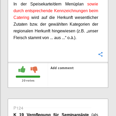
In der Speisekarte/dem Menüplan
sowie
durch entsprechende Kennzeichnungen beim
Catering
wird auf die Herkunft wesentlicher
Zutaten bzw. der gewählten Kategorien der
regionalen Herkunft hingewiesen (z.B. „unser
Fleisch stammt von ... aus ...“ o.ä.).
Confi
Add comment
20
votes
P124
K 19 Verpflegung für Seminargäste
(als