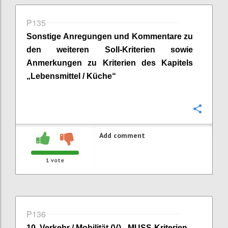
P135
Sonstige Anregungen und Kommentare zu
den weiteren Soll-Kriterien sowie
Anmerkungen zu Kriterien des Kapitels
„
Lebensmittel / Küche
“
Confi
Add comment
1
vote
P136
10
.
Verkehr / Mobilität (V) - MUSS-Kriterien