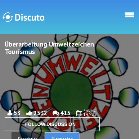
Skip to main content
Überarbeitung Umweltzeichen
Discuto
Discuto
Tourismus
ENDING
53
2532
415
14 NOV
FOLLOW DISCUSSION
Discussion