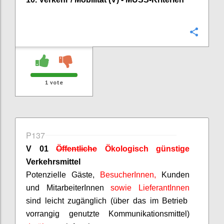
Confi
1
vote
P137
V 01
Öffentliche
Ökologisch günstige
Verkehrsmittel
Potenzielle Gäste,
BesucherInnen
,
Kunden
und
MitarbeiterInnen
sowie
LieferantInnen
sind leicht zugänglich (über das im Betrieb
vorrangig genutzte Kommunikationsmittel)