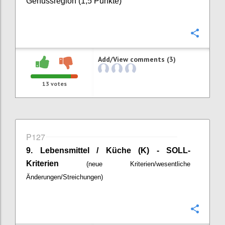
Genussregion (1,5 Punkte)
Confi
Add/View comments (3)
13
votes
P127
9. Lebensmittel / Küche (K) - SOLL-
Kriterien
(neue Kriterien/wesentliche
Änderungen/Streichungen)
Confi