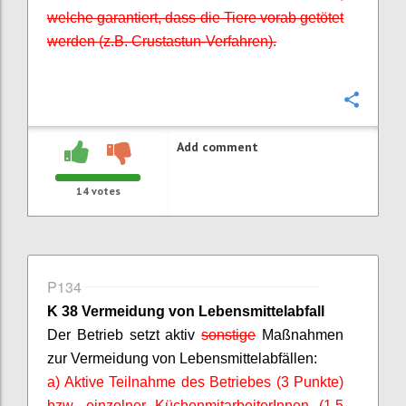
welche garantiert, dass die Tiere vorab getötet
werden (z.B.
Crustastun
-Verfahren).
Confi
Add comment
14
votes
P134
K 38 Vermeidung von Lebensmittelabfall
Der Betrieb setzt aktiv
sonstige
Maßnahmen
zur Vermeidung von Lebensmittelabfällen:
a) Aktive Teilnahme des Betriebes (3 Punkte)
bzw. einzelner
KüchenmitarbeiterInnen
(1,5