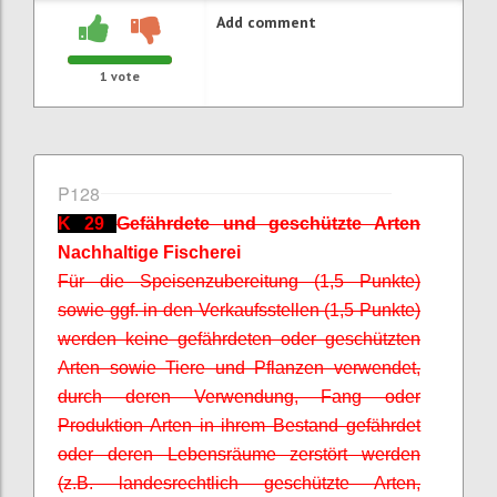
Add comment
1
vote
P128
K 29
Gefährdete und geschützte Arten
Nachhaltige Fischerei
Für die Speisenzubereitung (1,5 Punkte)
sowie ggf. in den Verkaufsstellen (1,5 Punkte)
werden keine gefährdeten oder geschützten
Arten sowie Tiere und Pflanzen verwendet,
durch deren Verwendung, Fang oder
Produktion Arten in ihrem Bestand gefährdet
oder deren Lebensräume zerstört werden
(z.B. landesrechtlich geschützte Arten,