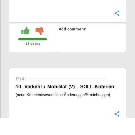
Confi
Add comment
15
votes
P141
10. Verkehr / Mobilität (V) - SOLL-Kriterien
(neue Kriterien/wesentliche Änderungen/Streichungen)
Confi