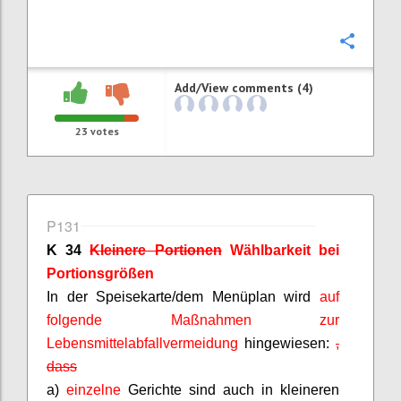
Confi
Add/View comments (4)
23
votes
P131
K 34
Kleinere Portionen
Wählbarkeit bei
Portionsgrößen
In der Speisekarte/dem Menüplan wird
auf
folgende Maßnahmen zur
Lebensmittelabfallvermeidung
hingewiesen
:
,
dass
a)
einzelne
Gerichte sind auch in kleineren