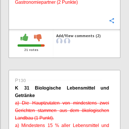
Gastronomiepartner (2 Punkte)
Confi
Add/View comments (2)
21
votes
P130
K 31 Biologische Lebensmittel und
Getränke
a) Die Hauptzutaten von mindestens zwei
Gerichten stammen aus dem ökologischen
Landbau (1 Punkt).
a) Mindestens 15 % aller Lebensmittel und