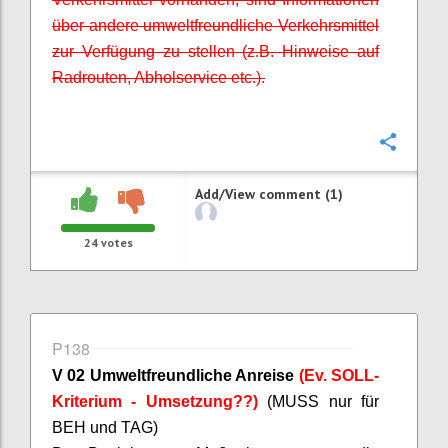
über andere umweltfreundliche Verkehrsmittel
zur Verfügung zu stellen (z.B. Hinweise auf
Radrouten, Abholservice etc.).
Confi
Add/View comment (1)
24
votes
P138
V 02 Umweltfreundliche Anreise
(Ev. SOLL-
Kriterium - Umsetzung??)
(MUSS nur für
BEH und TAG)