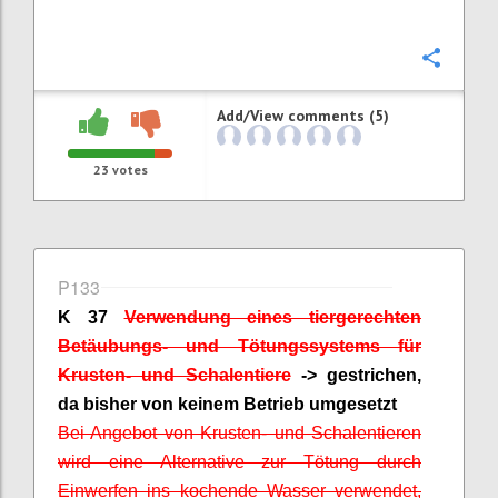
Confi
Add/View comments (5)
23
votes
P133
K 37
Verwendung eines tiergerechten
Betäubungs- und Tötungssystems für
Krusten- und Schalentiere
-> gestrichen,
da bisher von keinem Betrieb umgesetzt
Bei Angebot von Krusten- und Schalentieren
wird eine Alternative zur Tötung durch
Einwerfen ins kochende Wasser verwendet,