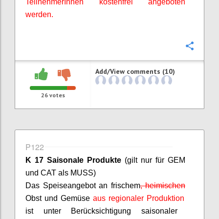
TeilnehmerInnen
kostenfrei angeboten
werden.
Confi
Add/View comments (10)
26
votes
P122
K 17 Saisonale Produkte
(gilt nur für GEM
und CAT als MUSS)
D
as Speiseangebot an frischem
,
heimischen
Obst und Gemüse
aus regionaler Produktion
ist unter Berücksichtigung saisonaler