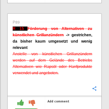
P89
R 15
Förderung von Alternativen zu
künstlichen Grillanzündern
-> gestrichen,
da bisher kaum umgesetzt und wenig
relevant
Anstelle von künstlichen Grillanzündern
werden auf dem Gelände des Betriebs
Alternativen wie Rapsöl oder Hanfprodukte
verwendet und angeboten.
Confi
Add comment