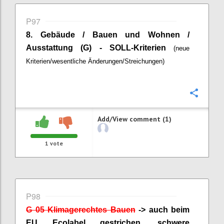
P97
8.
Gebäude / Bauen und Wohnen /
Ausstattung (G) - SOLL-Kriterien
(neue
Kriterien/wesentliche Änderungen/Streichungen)
Confi
Add/View comment (1)
1
vote
P98
G 05 Klimagerechtes Bauen
-> auch beim
EU
Ecolabel
gestrichen, schwere