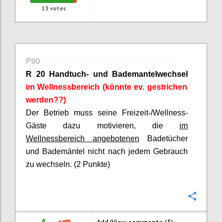
13
votes
P90
R 20 Handtuch- und Bademantelwechsel
im Wellnessbereich (könnte ev. gestrichen
werden??)
Der Betrieb muss seine Freizeit-/Wellness-
Gäste dazu motivieren, die
im
Wellnessbereich angebotenen
Badetücher
und Bademäntel nicht nach jedem Gebrauch
zu wechseln. (2 Punkte)
Confi
Add/View comments (5)