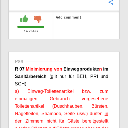
Confi
Add comment
16
votes
P86
R 07
Minimierung von
Einwegprodukte
n
im
Sanitärbereich
(gilt nur für BEH, PRI und
SCH)
a) Einweg-Toilettenartikel bzw. zum
einmaligen Gebrauch vorgesehene
Toilettenartikel (Duschhauben, Bürsten,
Nagelfeilen, Shampoo, Seife usw.) dürfen
in
den Zimmern
nicht für Gäste bereitgestellt