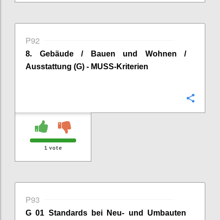
P92
8
.
Gebäude / Bauen und Wohnen /
Ausstattung (G) - MUSS-Kriterien
Confi
1
vote
P93
G 01 Standards bei Neu- und Umbauten