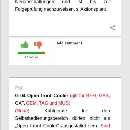
Neuanschaffungen und ist bis zur
Folgeprüfung nachzuweisen, s. Aktionsplan).
Confi
Add comment
16
votes
P96
G 04 Open front Cooler
(gilt für BEH, GAS,
CAT,
GEM, TAG und MUS)
(Neue)
Kühlgeräte für den
Selbstbedienungsbereich dürfen nicht als
„Open Front Cooler“ ausgestattet sein.
Sind