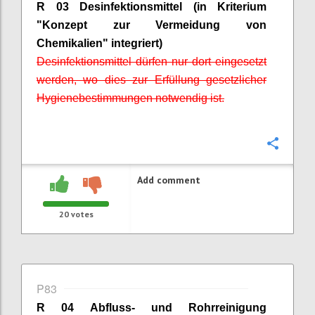
R 03 Desinfektionsmittel (in Kriterium
"Konzept zur Vermeidung von
Chemikalien" integriert)
Desinfektionsmittel dürfen nur dort eingesetzt
werden, wo dies zur Erfüllung gesetzlicher
Hygienebestimmungen notwendig ist.
Confi
Add comment
20
votes
P83
R 04 Abfluss- und Rohrreinigung