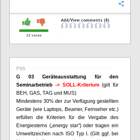
Confi
Add/View comments (8)
15
votes
P95
G 03 Geräteausstattung für den
Seminarbetrieb
-> SOLL-Kriterium
(gilt für
BEH, GAS, TAG und MUS)
Mindestens 30% der zur Verfügung gestellten
Geräte (wie Laptops,
Beamer
, Fernseher etc.)
erfüllen die Kriterien für die Vergabe des
Energiesterns („
energy
star
“) oder tragen ein
Umweltzeichen nach ISO Typ I. (Gilt ggf. bei