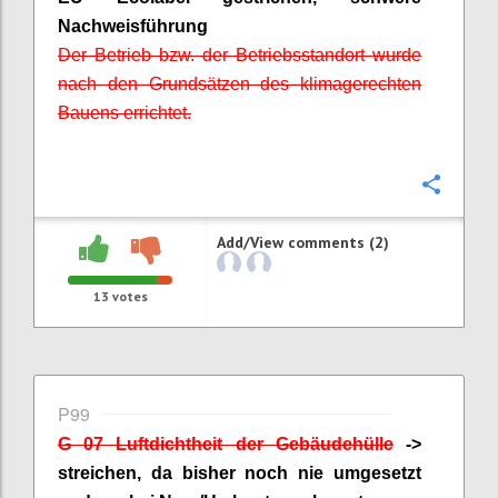
Nachweisführung
Der Betrieb bzw. der Betriebsstandort wurde
nach den Grundsätzen des klimagerechten
Bauens errichtet.
Confi
Add/View comments (2)
13
votes
P99
G 07 Luftdichtheit der Gebäudehülle
->
streichen, da bisher noch nie umgesetzt