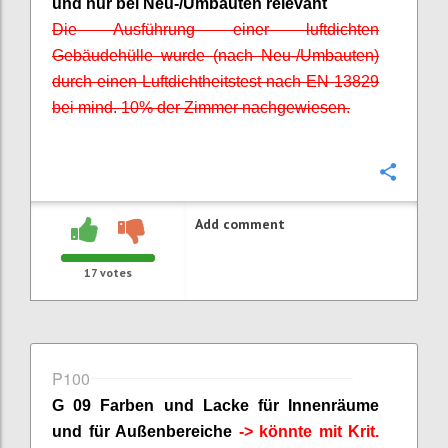
und nur bei Neu-/Umbauten relevant
Die Ausführung einer luftdichten
Gebäudehülle wurde (nach Neu-/Umbauten)
durch einen Luftdichtheitstest nach EN 13829
bei mind. 10% der Zimmer nachgewiesen.
Confi
Add comment
17
votes
P100
G 09 Farben und Lacke für Innenräume
und für Außenbereiche
-> könnte mit
Krit
.