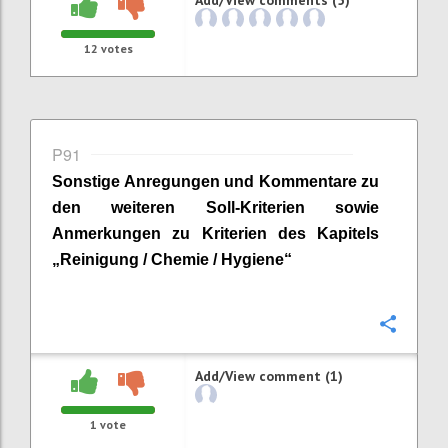
12
votes
P91
Sonstige Anregungen und Kommentare zu
den weiteren Soll-Kriterien sowie
Anmerkungen zu Kriterien des Kapitels
„
Reinigung / Chemie / Hygiene
“
Confi
Add/View comment (1)
1
vote