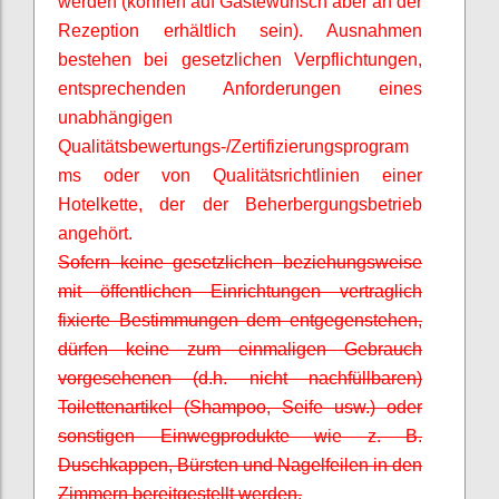
werden (können auf Gästewunsch aber an der
Rezeption erhältlich sein). Ausnahmen
bestehen bei gesetzlichen Verpflichtungen,
entsprechenden Anforderungen eines
unabhängigen
Qualitätsbewertungs-/Zertifizierungsprogram
ms oder von Qualitätsrichtlinien einer
Hotelkette, der der Beherbergungsbetrieb
angehört.
Sofern keine gesetzlichen beziehungsweise
mit öffentlichen Einrichtungen vertraglich
fixierte Bestimmungen dem entgegenstehen,
dürfen keine zum einmaligen Gebrauch
vorgesehenen (d.h. nicht nachfüllbaren)
Toilettenartikel (Shampoo, Seife usw.) oder
sonstigen Einwegprodukte wie z. B.
Duschkappen, Bürsten und Nagelfeilen in den
Zimmern bereitgestellt werden.