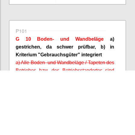
P101
G 10 Boden- und
Wandbeläge
a)
gestrichen, da schwer prüfbar, b) in
Kriterium "Gebrauchsgüter" integriert
a) Alle Boden- und
Wandbeläge
/ Tapeten des
Betriebes bzw. des Betriebsstandortes sind
PVC-frei (1 Punkt)
b) Mindestens 10 % der Bodenbeläge oder
Wandbeläge
, die im Betrieb bzw. am
Betriebsstandort vorhanden sind, tragen ein
Umweltzeichen nach ISO Typ I (1 Punkt).
Confi