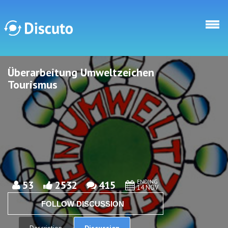
Skip to main content
Überarbeitung Umweltzeichen
Discuto
Discuto
Tourismus
ENDING
53
2532
415
14 NOV
FOLLOW DISCUSSION
Discussion