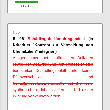
24
votes
P85
R 06
Schädlingsbekämpfungsmittel
(in
Kriterium "Konzept zur Vermeidung von
Chemikalien" integriert)
A
usgenommen bei behördlichen Auflagen
sowie der Beauftragung von
Professionisten
bei starkem Schädlingsbefall dürfen keine
Pflanzenschutz- und
Schädlingsbekämpfungsmittel mit chemisch-
synthetischen Inhaltsstoffen und
biozider
Wirkung verwendet werden.