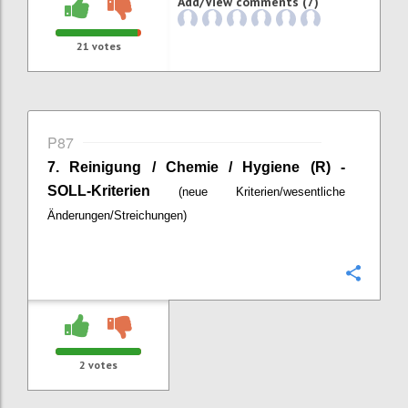
Add/View comments (7)
21
votes
P87
7.
Reinigung / Chemie / Hygiene (R) -
SOLL-Kriterien
(neue Kriterien/wesentliche
Änderungen/Streichungen)
Confi
2
votes