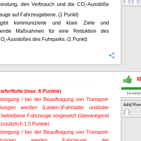
rleistung, den Verbrauch und die CO
-Ausstöße
2
euge auf Fahrzeugebene. (1 Punkt)
ibt kommunizierte und klare Ziele und
chende Maßnahmen für eine Reduktion des
CO
-Ausstoßes des Fuhrparks. (1 Punkt)
2
Configure
ieferflotte (max. 6 Punkte)
16
vote
rbringung
/ bei der Beauftragung
von Transport-
Add/Vie
istungen werden (Lasten-)Fahrräder und/oder
h betriebene Fahrzeuge eingesetzt (überwiegend
 zusätzlich 1,5 Punkte)
bringung
/ bei der Beauftragung
von
Transport-
leistungen werden Fahrzeuge der