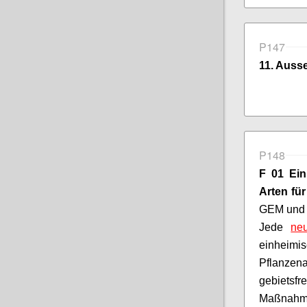
P147
11
.
Ausse
P148
F 01 Ei
Arten fü
GEM und
Jede
ne
einheim
Pflanzen
gebietsf
Maßnahme