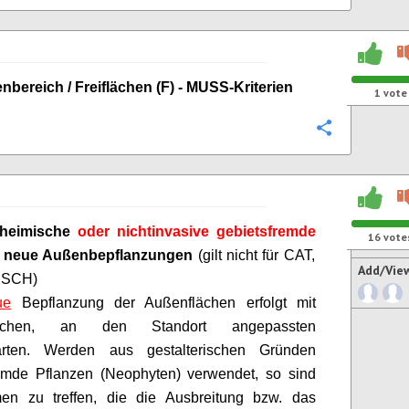
nbereich
/ Freiflächen (F) - MUSS-Kriterien
1
vote
Configure
nheimische
oder nichtinvasive gebietsfremde
16
vote
r neue Außenbepflanzungen
(gilt nicht für CAT,
Add/Vie
 SCH)
ue
Bepflanzung der Außenflächen erfolgt mit
ischen, an den Standort angepassten
arten. Werden aus gestalterischen Gründen
remde Pflanzen (Neophyten) verwendet, so sind
n zu treffen, die die Ausbreitung bzw. das