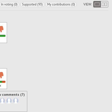
VIEW:
In voting (0)
Supported (93)
My contributions (0)
s
w comments (7)