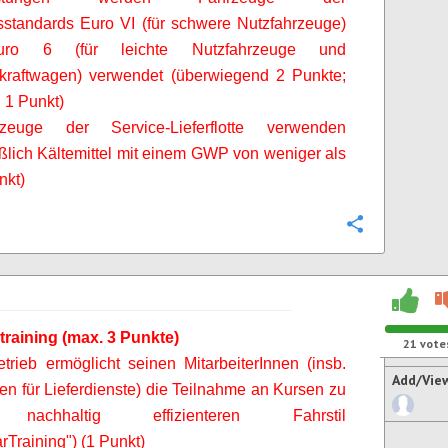
standards Euro VI (für schwere Nutzfahrzeuge)
ro 6 (für leichte Nutzfahrzeuge und
kraftwagen) verwendet (überwiegend 2 Punkte;
h 1 Punkt)
zeuge der Service-Lieferflotte verwenden
ßlich Kältemittel mit einem GWP von weniger als
nkt)
Configure
training (max. 3 Punkte)
21
vote
etrieb ermöglicht seinen
MitarbeiterInnen
(insb.
Add/Vie
nen
für Lieferdienste) die Teilnahme an Kursen zu
nachhaltig effizienteren Fahrstil
rTraining
") (1 Punkt)