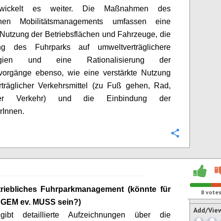
wickelt es weiter. Die Maßnahmen des
ichen Mobilitätsmanagements umfassen eine
e Nutzung der Betriebsflächen und Fahrzeuge, die
ng des Fuhrparks auf umweltverträglichere
ogien und eine Rationalisierung der
tvorgänge ebenso, wie eine verstärkte Nutzung
träglicher Verkehrsmittel (zu Fuß gehen, Rad,
icher Verkehr) und die Einbindung der
erInnen
.
Configure
triebliches Fuhrparkmanagement
(könnte für
8
vote
GEM ev. MUSS sein?)
Add/Vie
ibt detaillierte Aufzeichnungen über die