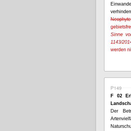
Einwande
verhinde
Neophyt
gebietsf
Sinne vo
1143/201
werden ni
P149
F 02 Erh
Landscha
Der Betr
Artenvi
Natursch