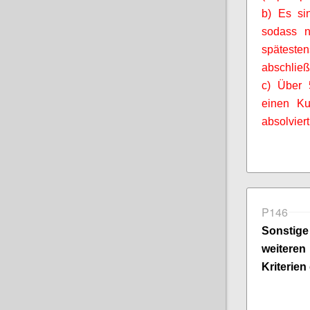
b) Es sin
sodass 
spätest
abschließ
c) Über
einen Ku
absolviert
P146
Sonsti
weitere
Kriterien