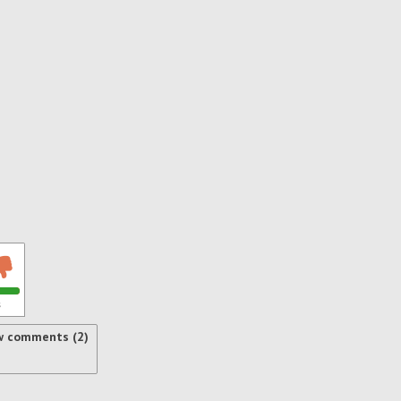
s
w comments (2)