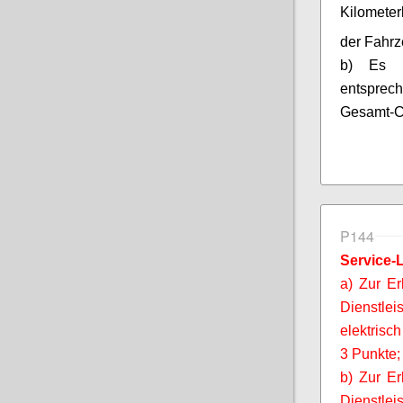
Kilomete
der Fahrz
b) Es g
entspre
Gesamt-
P144
Service-L
a) Zur E
Dienstle
elektrisc
3 Punkte;
b) Zur Er
Dienst