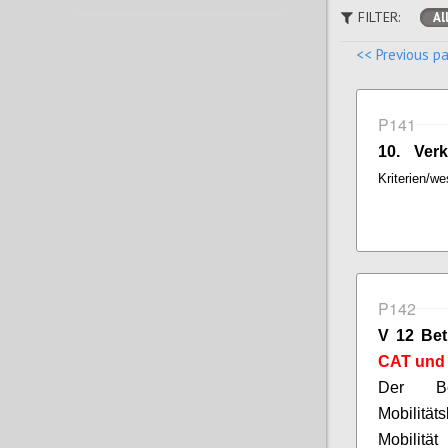
FILTER:
Al
<< Previous p
P141
10. Verk
Kriterien/w
P142
V 12 Bet
CAT und 
Der Bet
Mobilität
Mobilität