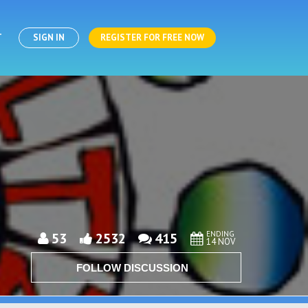
T
SIGN IN
REGISTER FOR FREE NOW
ENDING
53
2532
415
14 NOV
FOLLOW DISCUSSION