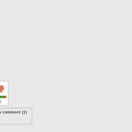
s
w comment (1)