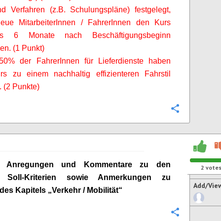
d Verfahren (z.B. Schulungspläne) festgelegt,
neue
MitarbeiterInnen
/
FahrerInnen
den Kurs
ens 6 Monate nach Beschäftigungsbeginn
en. (1 Punkt)
 50% der
FahrerInnen
für Lieferdienste haben
rs zu einem nachhaltig effizienteren Fahrstil
. (2 Punkte)
Configure
ge Anregungen und Kommentare zu den
2
vote
n Soll-Kriterien sowie Anmerkungen zu
Add/Vie
 des Kapitels „
Verkehr / Mobilität
“
Configure