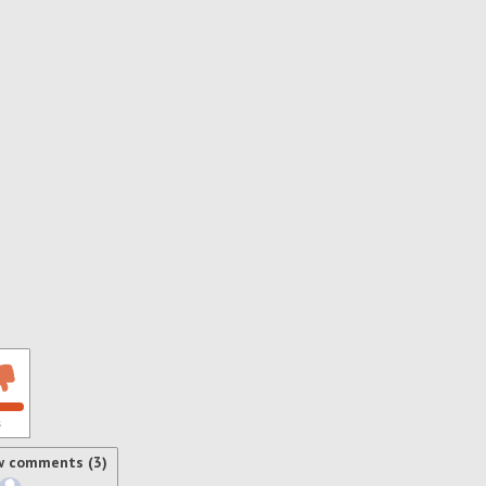
s
w comments (3)