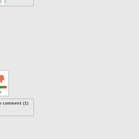
s
w comment (1)