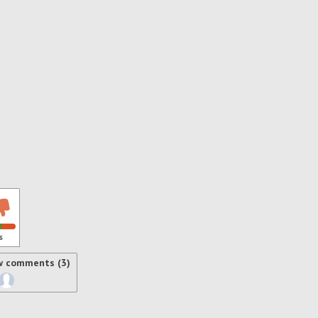
s
w comments (3)