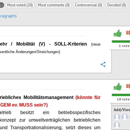
l
Most voted (20)
Most comments (0)
Controversial (0)
Decided (0)
aragraphs
ehr / Mobilität (V) - SOLL-Kriterien
(neue
1
vote
esentliche Änderungen/Streichungen)
Configure
riebliches Mobilitätsmanagement
(könnte für
18
vote
GEM ev. MUSS sein?)
Add/Vie
rieb besitzt ein betriebsspezifisches
skonzept zur umweltverträglichen betrieblichen
 und Transportrationalisierung, setzt dieses um