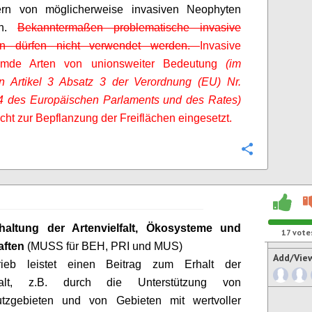
rn von möglicherweise invasiven Neophyten
rn.
Bekanntermaßen problematische invasive
en dürfen nicht verwendet werden.
Invasive
remde Arten von unionsweiter Bedeutung
(im
n Artikel 3 Absatz 3 der Verordnung (EU) Nr.
4 des Europäischen Parlaments und des Rates)
cht zur Bepflanzung der Freiflächen eingesetzt.
Configure
altung der Artenvielfalt, Ökosysteme und
17
vote
ften
(MUSS für BEH, PRI und MUS)
Add/Vie
ieb leistet einen Beitrag zum Erhalt der
elfalt, z.B. durch die Unterstützung von
utzgebieten und von Gebieten mit wertvoller