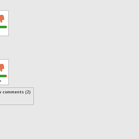
s
w comments (2)