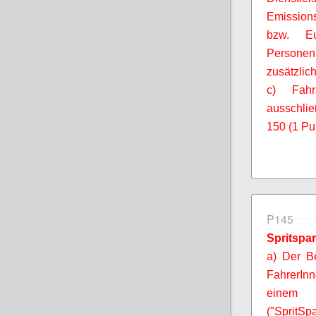
Emissions
bzw. Eu
Personen
zusätzlic
c) Fahr
ausschlie
150 (1 Pu
P145
Spritspar
a) Der B
FahrerIn
einem 
("
SpritSpa