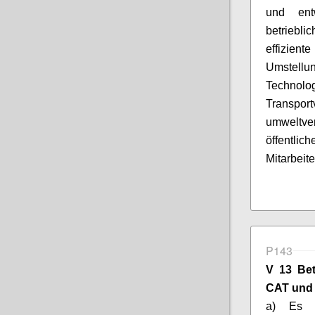
und ent
betriebl
effizient
Umstellu
Technol
Transpor
umweltver
öffentl
Mitarbeit
P143
V 13 Be
CAT und 
a) Es g