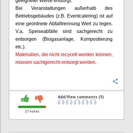
geeigneter Weise entsorgt.
Bei Veranstaltungen außerhalb des
Betriebsgebäudes (z.B. Eventcatering) ist auf
eine geordnete Abfalltrennung Wert zu legen.
V.a. Speiseabfälle sind sachgerecht zu
entsorgen (Biogasanlage, Kompostierung
etc.).
Materialien, die nicht recycelt werden können,
müssen
sachtgerecht
entsorgt werden.
Confi
Add/View comments (5)
27
votes