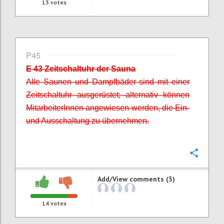
13
votes
P45
E 43 Zeitschaltuhr der Sauna
Alle Saunen und Dampfbäder sind mit einer
Zeitschaltuhr ausgerüstet; alternativ können
MitarbeiterInnen
angewiesen werden, die Ein-
und Ausschaltung zu übernehmen.
Confi
Add/View comments (3)
14
votes