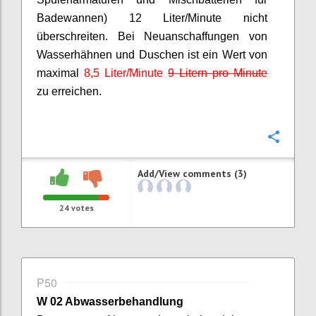
Badewannen) 12 Liter/Minute nicht
überschreiten. Bei Neuanschaffungen von
Wasserhähnen und Duschen ist ein Wert von
maximal
8,5 Liter/Minute
9 Litern pro Minute
zu erreichen.
Confi
Add/View comments (3)
24
votes
P50
W 02 Abwasserbehandlung