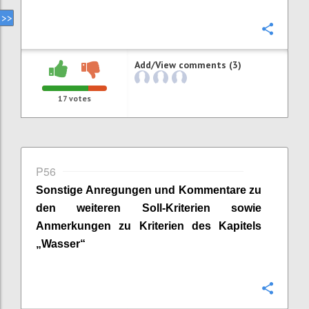
Confi
Add/View comments (3)
17
votes
P56
Sonstige Anregungen und Kommentare zu
den weiteren Soll-Kriterien sowie
Anmerkungen zu Kriterien des Kapitels
„
Wasser
“
Confi