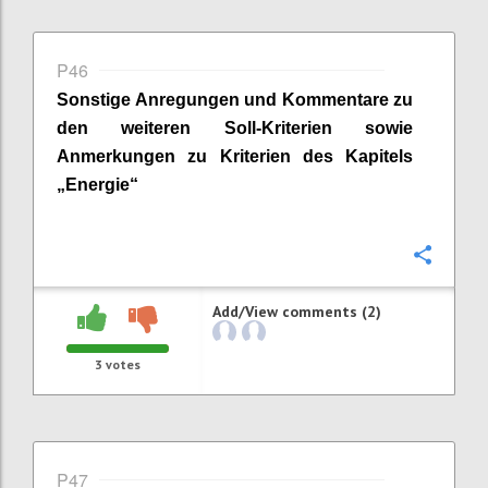
P46
Sonstige Anregungen und Kommentare zu
den weiteren Soll-Kriterien sowie
Anmerkungen zu Kriterien des Kapitels
„
Energie
“
Confi
Add/View comments (2)
3
votes
P47