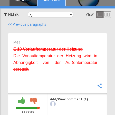
Description
FILTER:
VIEW:
<< Previous paragraphs
P41
E 19 Vorlauftemperatur der Heizung
Die Vorlauftemperatur der Heizung wird in
Abhängigkeit von der Außentemperatur
geregelt.
Confi
Add/View comment (1)
18
votes