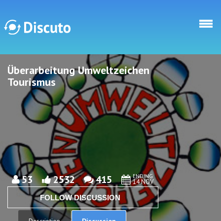
Skip to main content
Überarbeitung Umweltzeichen
Discuto
Discuto
Tourismus
ENDING
53
2532
415
14 NOV
FOLLOW DISCUSSION
Discussion