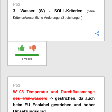
P52
3. Wasser (W) - SOLL-Kriterien
(neue
Kriterien/wesentliche Änderungen/Streichungen)
Confi
5
votes
P53
W 08 Temperatur und Durchflussmenge
des Trinkwassers
-> gestrichen, da auch
beim EU
Ecolabel
gestrichen und hoher
Umsetzungsgrad