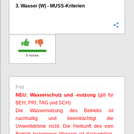
3. Wasser (W) -
MUSS-Kriterien
Confi
5
votes
P48
NEU: Wasserschutz und -nutzung
(gilt für
BEH, PRI, TAG und SCH)
Die Wassernutzung des Betriebs ist
nachhaltig und beeinträchtigt die
Umweltströme nicht. Die Herkunft des vom
Betrieb bezogenen Wassers ist darzustellen,