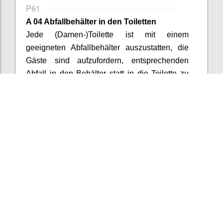
P61
A 04 Abfallbehälter in den Toiletten
Jede (Damen-)Toilette ist mit einem
geeigneten Abfallbehälter auszustatten, die
Gäste sind aufzufordern, entsprechenden
Abfall in den Behälter statt in die Toilette zu
entsorgen.
Confi
Add/View comments (2)
18
votes
P62