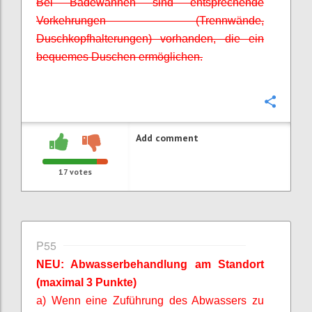
Bei Badewannen sind entsprechende
Vorkehrungen (Trennwände,
Duschkopfhalterungen) vorhanden, die ein
bequemes Duschen ermöglichen.
Confi
Add comment
17
votes
P55
NEU: Abwasserbehandlung am Standort
(maximal 3 Punkte)
a) Wenn eine Zuführung des Abwassers zu