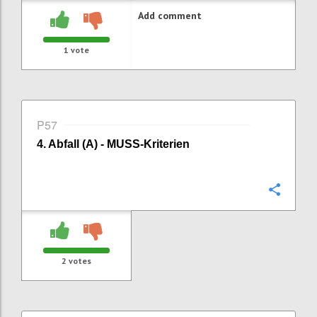
Add comment
1
vote
P57
4. Abfall (A) - MUSS-Kriterien
Confi
2
votes