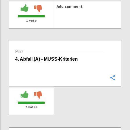
Add comment
1
vote
P57
4. Abfall (A) - MUSS-Kriterien
Confi
2
votes