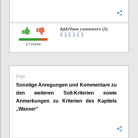
Confi
Add/View comments (3)
17
votes
P56
Sonstige Anregungen und Kommentare zu
den weiteren Soll-Kriterien sowie
Anmerkungen zu Kriterien des Kapitels
„
Wasser
“
Confi