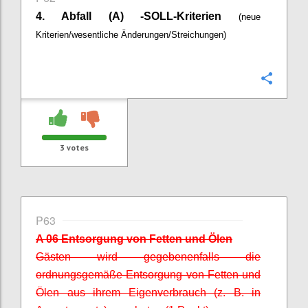
4. Abfall (A) -SOLL-Kriterien
(neue
Kriterien/wesentliche Änderungen/Streichungen)
Confi
3
votes
P63
A 06 Entsorgung von Fetten und Ölen
Gästen wird gegebenenfalls die
ordnungsgemäße Entsorgung von Fetten und
Ölen aus ihrem Eigenverbrauch (z. B. in