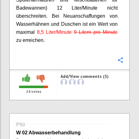
Badewannen) 12 Liter/Minute nicht
überschreiten. Bei Neuanschaffungen von
Wasserhähnen und Duschen ist ein Wert von
maximal
8,5 Liter/Minute
9 Litern pro Minute
zu erreichen.
Confi
Add/View comments (3)
24
votes
P50
W 02 Abwasserbehandlung