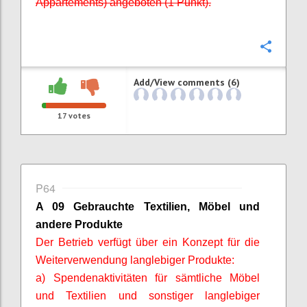
Appartements) angeboten (1 Punkt).
Confi
Add/View comments (6)
17
votes
P64
A 09 Gebrauchte Textilien, Möbel und
andere Produkte
Der Betrieb verfügt über ein Konzept für die
Weiterverwendung langlebiger Produkte:
a) Spendenaktivitäten für sämtliche Möbel
und Textilien und sonstiger langlebiger