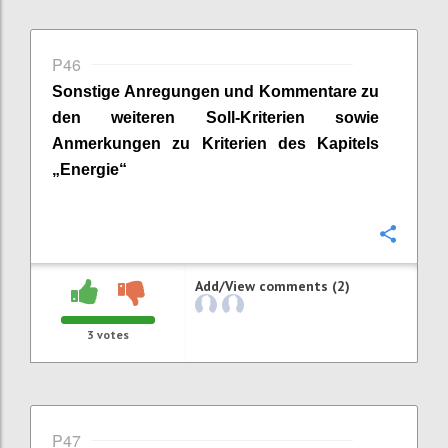
P46
Sonstige Anregungen und Kommentare zu
den weiteren Soll-Kriterien sowie
Anmerkungen zu Kriterien des Kapitels
„
Energie
“
Confi
Add/View comments (2)
3
votes
P47