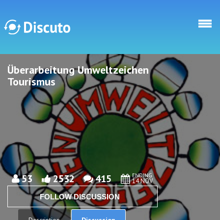
Skip to main content
Überarbeitung Umweltzeichen
Discuto
Discuto
Tourismus
ENDING
53
2532
415
14 NOV
FOLLOW DISCUSSION
Discussion