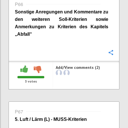
P66
Sonstige Anregungen und Kommentare zu
den weiteren Soll-Kriterien sowie
Anmerkungen zu Kriterien des Kapitels
„
Abfall
“
Confi
Add/View comments (2)
3
votes
P67
5. Luft / Lärm (L) - MUSS-Kriterien