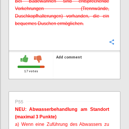
Bei Badewannen sind entsprechende
Vorkehrungen (Trennwände,
Duschkopfhalterungen) vorhanden, die ein
bequemes Duschen ermöglichen.
Confi
Add comment
17
votes
P55
NEU: Abwasserbehandlung am Standort
(maximal 3 Punkte)
a) Wenn eine Zuführung des Abwassers zu