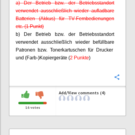
a) Der Betrieb bzw. der Betriebsstandort
verwendet ausschließlich wieder aufladbare
Batterien (Akkus) für TV-Fernbedienungen
etc. (1 Punkt)
b) Der Betrieb bzw. der Betriebsstandort
verwendet ausschließlich wieder
befüllbare
Patronen bzw. Tonerkartuschen für Drucker
und (Farb-)Kopiergeräte (
2 Punkte
)
Confi
Add/View comments (4)
16
votes