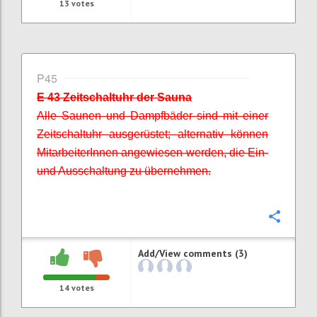
13
votes
P45
E 43 Zeitschaltuhr der Sauna
Alle Saunen und Dampfbäder sind mit einer
Zeitschaltuhr ausgerüstet; alternativ können
MitarbeiterInnen
angewiesen werden, die Ein-
und Ausschaltung zu übernehmen.
Confi
Add/View comments (3)
14
votes