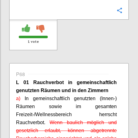
Confi
1
vote
P68
L 01 Rauchverbot in gemeinschaftlich
genutzten Räumen
und in den Zimmern
a)
In gemeinschaftlich genutzten (Innen-)
Räumen sowie im gesamten
Freizeit-/Wellnessbereich herrscht
Rauchverbot.
Wenn baulich möglich und
gesetzlich erlaubt, können abgetrennte