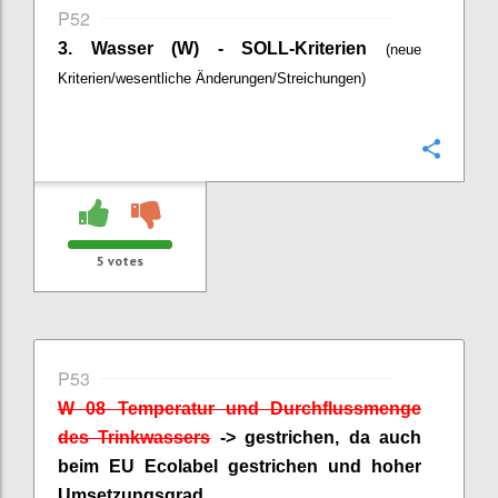
P52
3. Wasser (W) - SOLL-Kriterien
(neue
Kriterien/wesentliche Änderungen/Streichungen)
Confi
5
votes
P53
W 08 Temperatur und Durchflussmenge
des Trinkwassers
-> gestrichen, da auch
beim EU
Ecolabel
gestrichen und hoher
Umsetzungsgrad