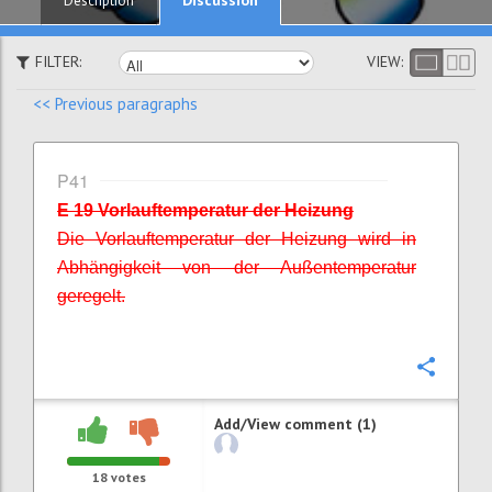
Description
FILTER:
VIEW:
<< Previous paragraphs
P41
E 19 Vorlauftemperatur der Heizung
Die Vorlauftemperatur der Heizung wird in
Abhängigkeit von der Außentemperatur
geregelt.
Confi
Add/View comment (1)
18
votes