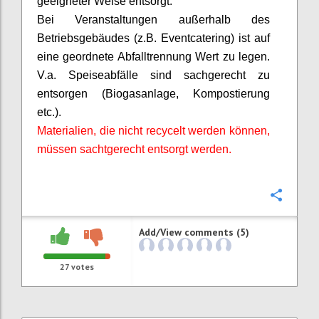
geeigneter Weise entsorgt.
Bei Veranstaltungen außerhalb des
Betriebsgebäudes (z.B. Eventcatering) ist auf
eine geordnete Abfalltrennung Wert zu legen.
V.a. Speiseabfälle sind sachgerecht zu
entsorgen (Biogasanlage, Kompostierung
etc.).
Materialien, die nicht recycelt werden können,
müssen
sachtgerecht
entsorgt werden.
Confi
Add/View comments (5)
27
votes