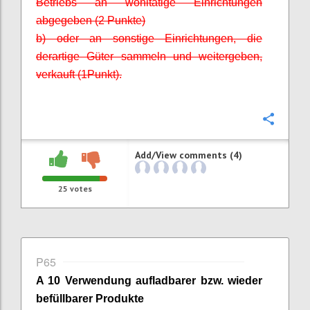
Betriebs an wohltätige Einrichtungen
abgegeben (2 Punkte)
b) oder an sonstige Einrichtungen, die
derartige Güter sammeln und weitergeben,
verkauft (1
Punkt).
Confi
Add/View comments (4)
25
votes
P65
A 10 Verwendung aufladbarer bzw. wieder
befüllbarer
Produkte