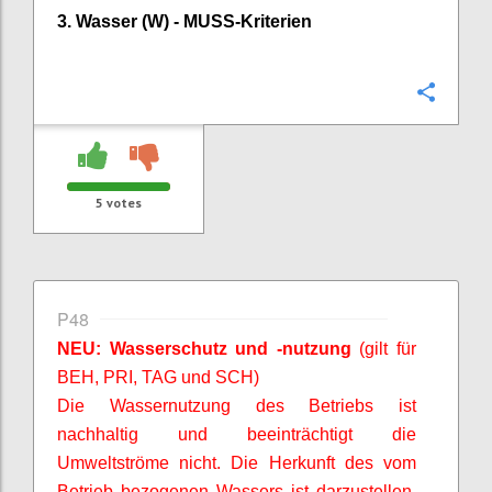
3. Wasser (W) -
MUSS-Kriterien
Confi
5
votes
P48
NEU: Wasserschutz und -nutzung
(gilt für
BEH, PRI, TAG und SCH)
Die Wassernutzung des Betriebs ist
nachhaltig und beeinträchtigt die
Umweltströme nicht. Die Herkunft des vom
Betrieb bezogenen Wassers ist darzustellen,