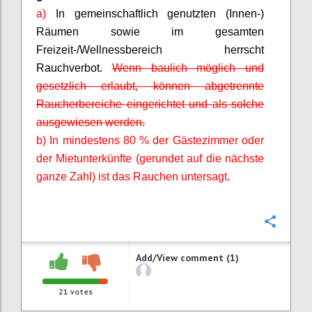
a)
In gemeinschaftlich genutzten (Innen-)
Räumen sowie im gesamten
Freizeit-/Wellnessbereich herrscht
Rauchverbot.
Wenn baulich möglich und
gesetzlich erlaubt, können abgetrennte
Raucherbereiche eingerichtet und als solche
ausgewiesen werden.
b) In mindestens 80 % der Gästezimmer oder
der Mietunterkünfte (gerundet auf die nächste
ganze Zahl) ist das Rauchen untersagt.
Confi
Add/View comment (1)
21
votes