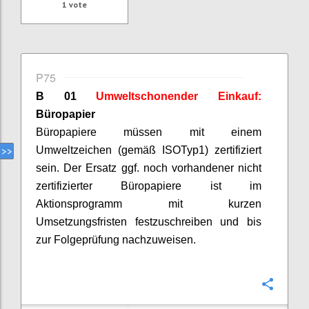
1
vote
P75
B 01
Umweltschonender Einkauf:
Büropapier
Büropapiere müssen mit einem
Umweltzeichen (gemäß ISO
Typ
1) zertifiziert
sein. Der Ersatz ggf. noch vorhandener nicht
zertifizierter Büropapiere ist im
Aktionsprogramm mit kurzen
Umsetzungsfristen festzuschreiben und bis
zur Folgeprüfung nachzuweisen.
Confi