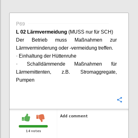
P69
L 02 Lärmvermeidung
(MUSS nur für SCH)
Der Betrieb muss Maßnahmen zur
Lärmverminderu
ng oder -vermeidung treffen.
·
Einhaltung der Hüttenruhe
· Schalldämmende Maßnahmen für
Lärmemittenten, z.B. Stromaggregate,
Pumpen
Confi
Add comment
14
votes