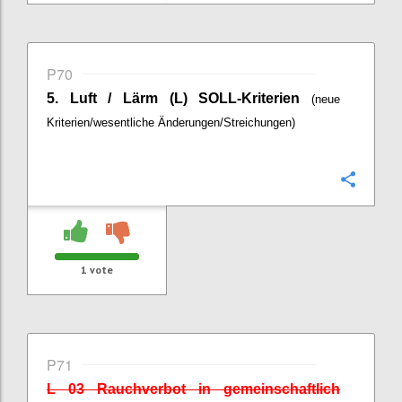
P70
5. Luft / Lärm (L) SOLL-Kriterien
(neue
Kriterien/wesentliche Änderungen/Streichungen)
Confi
1
vote
P71
L 03 Rauchverbot in gemeinschaftlich