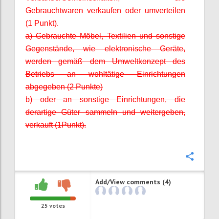
Gebrauchtwaren verkaufen oder umverteilen
(1 Punkt).
a) Gebrauchte Möbel, Textilien und sonstige
Gegenstände, wie elektronische Geräte,
werden gemäß dem Umweltkonzept des
Betriebs an wohltätige Einrichtungen
abgegeben (2 Punkte)
b) oder an sonstige Einrichtungen, die
derartige Güter sammeln und weitergeben,
verkauft (1
Punkt).
Confi
Add/View comments (4)
25
votes