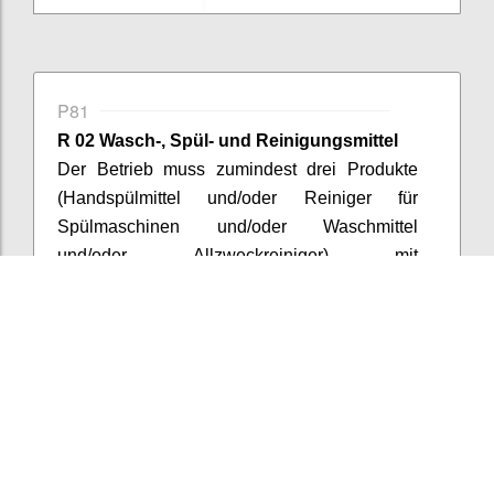
P81
R 02 Wasch-, Spül- und Reinigungsmittel
Der Betrieb muss zumindest drei Produkte
(Handspülmittel und/oder Reiniger für
Spülmaschinen und/oder Waschmittel
und/oder Allzweckreiniger) mit
Umweltzeichen (gemäß ISO
Typ
1) bzw.
gemäß Positivliste der Umweltberatung
verwenden,
wobei darauf zu achten ist, dass
die verwendeten Produkte bzw. Komponenten
mengen- oder umsatzmäßig in der jeweiligen
Produktkategorie bestimmend sind
.
(Bei externer Vergabe der Reinigung sind
entsprechende Anforderungen in die