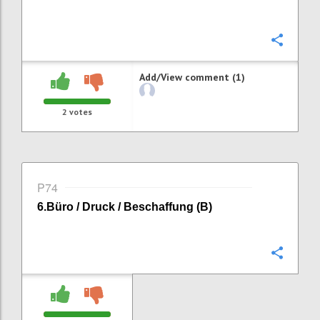
Confi
Add/View comment (1)
2
votes
P74
6
.
Büro / Druck / Beschaffung (B)
Confi