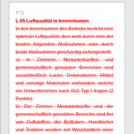
P72
L 05 Luftqualität in Innenräumen
In den Innenräumen des Betriebs besteht eine
optimale Luftqualität; dies wird durch eine der
beiden folgenden Maßnahmen oder durch
beide Maßnahmen gleichzeitig sichergestellt:
a) In Zimmern, Mietunterkünften und
gemeinschaftlich genutzten Bereichen sind
ausschließlich Lacke, Dekorationen, Möbel
und sonstige Materialen vorhanden, welche
ein Umweltzeichen nach ISO Typ I tragen (2
Punkte).
b) Die Zimmer, Mietunterkünfte und die
gemeinschaftlich genutzten Bereiche sind frei
von Duftstoffen; die Bettlaken, Handtücher
und Textilien werden mit Waschmitteln ohne