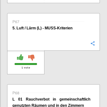
P67
5. Luft / Lärm (L) - MUSS-Kriterien
Confi
1
vote
P68
L 01 Rauchverbot in gemeinschaftlich
genutzten Räumen
und in den Zimmern