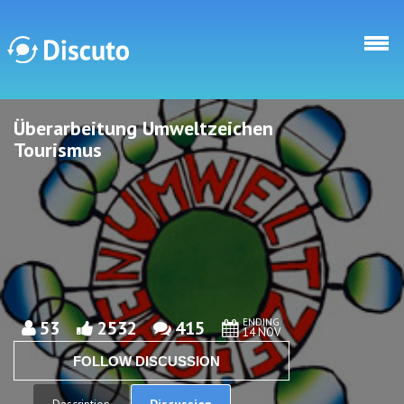
Skip to main content
Überarbeitung Umweltzeichen
Discuto
Discuto
Tourismus
ENDING
53
2532
415
14 NOV
FOLLOW DISCUSSION
Discussion