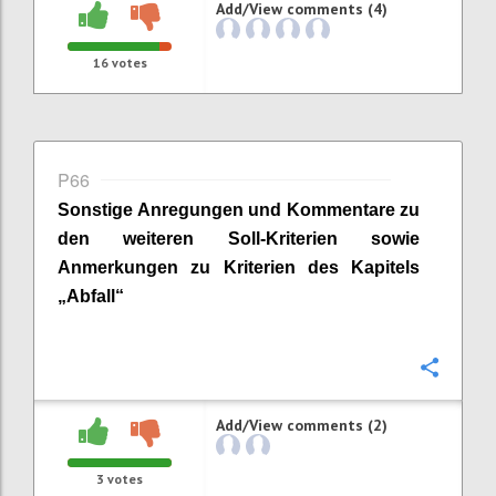
Add/View comments (4)
16
votes
P66
Sonstige Anregungen und Kommentare zu
den weiteren Soll-Kriterien sowie
Anmerkungen zu Kriterien des Kapitels
„
Abfall
“
Confi
Add/View comments (2)
3
votes