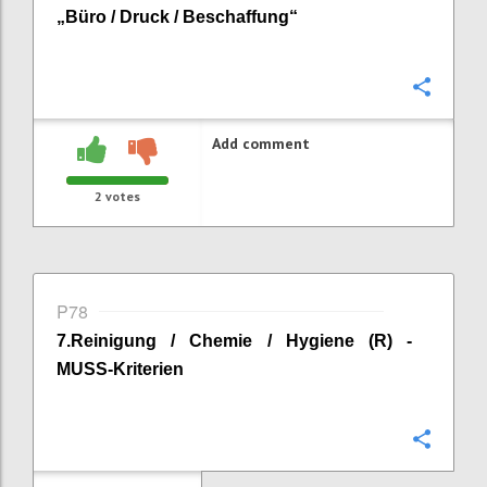
„
Büro / Druck / Beschaffung
“
Confi
Add comment
2
votes
P78
7
.
Reinigung / Chemie / Hygiene (R) -
MUSS-Kriterien
Confi