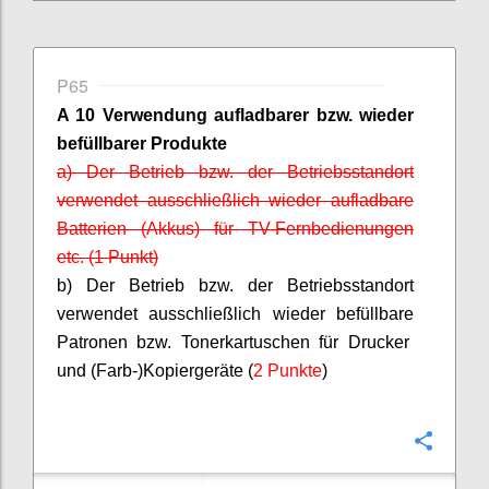
P65
A 10 Verwendung aufladbarer bzw. wieder
befüllbarer
Produkte
a) Der Betrieb bzw. der Betriebsstandort
verwendet ausschließlich wieder aufladbare
Batterien (Akkus) für TV-Fernbedienungen
etc. (1 Punkt)
b) Der Betrieb bzw. der Betriebsstandort
verwendet ausschließlich wieder
befüllbare
Patronen bzw. Tonerkartuschen für Drucker
und (Farb-)Kopiergeräte (
2 Punkte
)
Confi