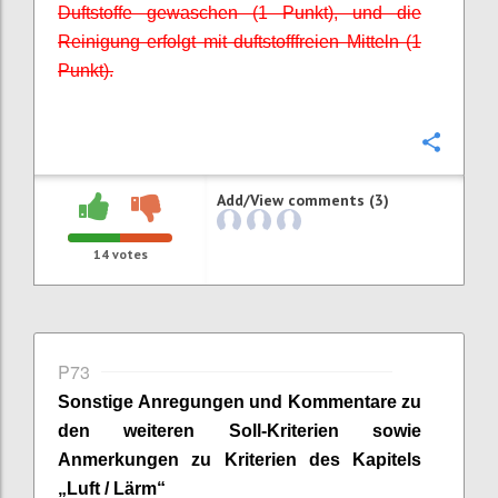
Duftstoffe gewaschen (1 Punkt), und die
Reinigung erfolgt mit duftstofffreien Mitteln (1
Punkt).
Confi
Add/View comments (3)
14
votes
P73
Sonstige Anregungen und Kommentare zu
den weiteren Soll-Kriterien sowie
Anmerkungen zu Kriterien des Kapitels
„
Luft / Lärm
“