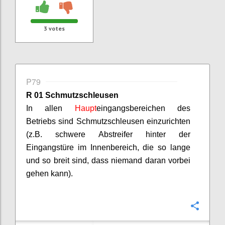
3
votes
P79
R 01 Schmutzschleusen
In allen
Haupt
eingangsbereichen d
es
Betriebs sind Schmutzschleusen einzurichten
(z.B. schwere Abstreifer hinter der
Eingangstüre im Innenbereich, die so lange
und so breit sind, dass niemand daran vorbei
gehen kann).
Confi