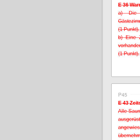
E 36 Wa
a) Die 
Gästezimm
(1 Punkt).
b) Eine 
vorhanden
(1 Punkt).
P45
E 43 Zei
Alle Saun
ausger
angewies
übernehm