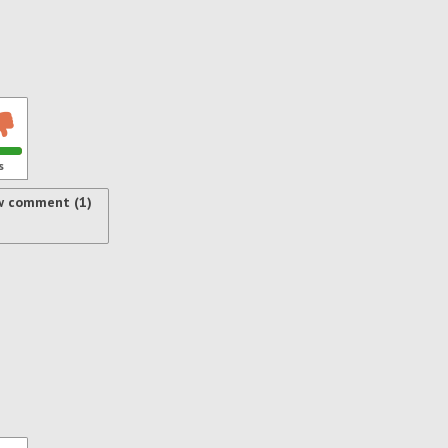
s
w comment (1)