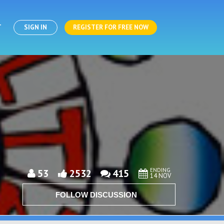
T
SIGN IN
REGISTER FOR FREE NOW
ENDING
53
2532
415
14 NOV
FOLLOW DISCUSSION