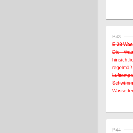
P43
E 28 Was
Die Wass
hinsicht
regelm
Lufttemp
Schwim
Wassertem
P44