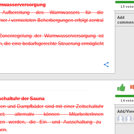
rmwasserversorgung
13
vote
Aufbereitung des Warmwassers für die
Add
er / vermieteten Beherbergungen erfolgt zentral
commen
Zonenregelung der Warmwasserversorgung ist
, die eine bedarfsgerechte Steuerung ermöglicht
Configure
tschaltuhr der Sauna
14
vote
en und Dampfbäder sind mit einer Zeitschaltuhr
Add/Vie
üstet; alternativ können
MitarbeiterInnen
en werden, die Ein- und Ausschaltung zu
en.