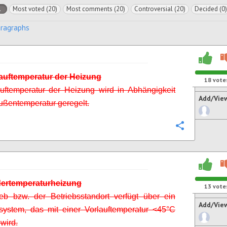
l
Most voted (20)
Most comments (20)
Controversial (20)
Decided (0)
aragraphs
lauftemperatur der Heizung
18
vote
uftemperatur der Heizung wird in Abhängigkeit
Add/Vie
ußentemperatur geregelt.
Configure
dertemperaturheizung
13
vote
eb bzw. der Betriebsstandort verfügt über ein
Add/Vie
system, das mit einer Vorlauftemperatur <45°C
wird.