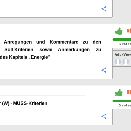
Configure
ge Anregungen und Kommentare zu den
3
vote
n Soll-Kriterien sowie Anmerkungen zu
Add/Vie
 des Kapitels „
Energie
“
Configure
 (W) -
MUSS-Kriterien
5
vote
Configure