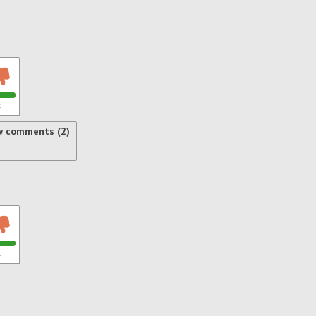
s
w comments (2)
s