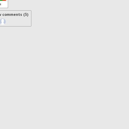
s
w comments (3)