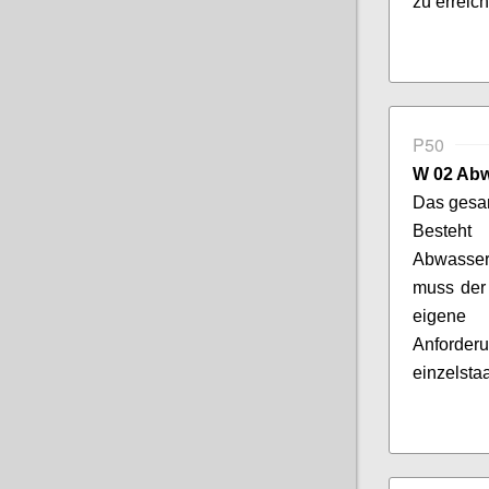
zu erreic
P50
W 02 Ab
Das gesam
Besteht
Abwasser
muss der 
eigene 
Anforde
einzelsta