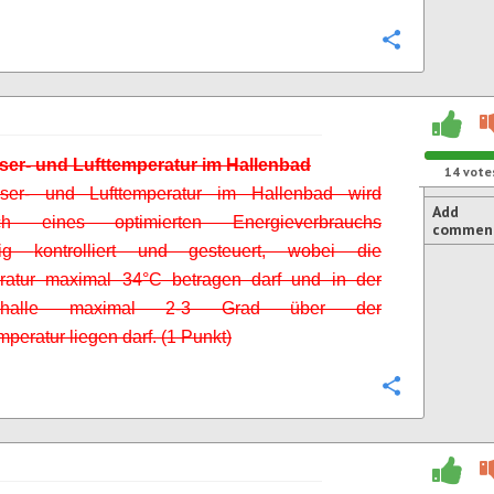
Configure
ser- und Lufttemperatur im Hallenbad
14
vote
er- und Lufttemperatur im Hallenbad wird
Add
lich eines optimierten Energieverbrauchs
commen
äßig
kontrolliert und gesteuert, wobei die
eratur maximal 34°C betragen darf und in der
mhalle maximal 2-3 Grad über der
peratur liegen darf. (1 Punkt)
Configure