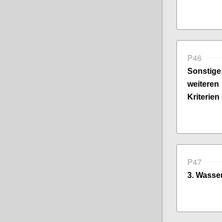
P46
Sonsti
weitere
Kriterien
P47
3. Wasser