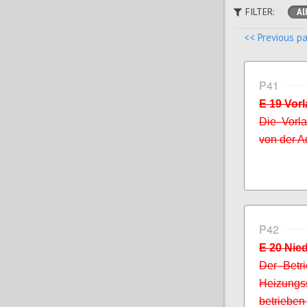
FILTER:
Al
<< Previous p
P41
E 19 Vor
Die Vorla
von der A
P42
E 20 Nie
Der Betri
Heizungs
betrieben 