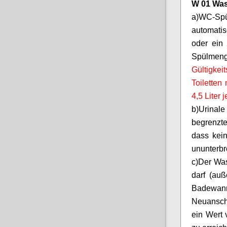
W 01 Was
a)
WC-Sp
automatis
oder ein 
Spülme
Gültigkei
Toiletten
4,5 Liter
b)
Urinal
begrenzt
dass kein
ununterbr
c)
Der Wa
darf (au
Badewann
Neuansch
ein Wert