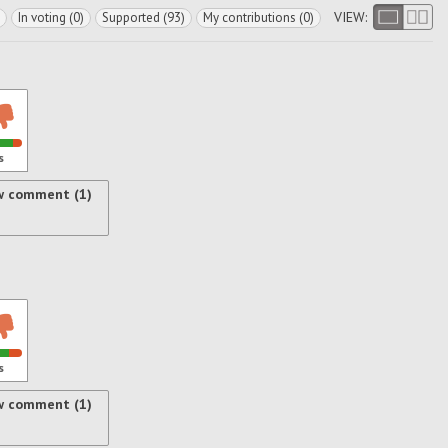
VIEW:
In voting (0)
Supported (93)
My contributions (0)
s
w comment (1)
s
w comment (1)