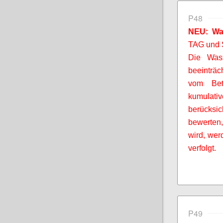
P48
NEU: Wa
TAG und
Die Wass
beeinträc
vom Bet
kumulati
berücksi
bewerten,
wird, wer
verfolgt.
P49