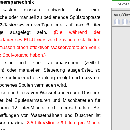
serspartechnik
24
vote
ülkästen müssen entweder über eine
Add/Vie
che oder manuell zu bedienende Spülstopptaste
2-Tastensystem verfügen oder auf max. 6 Liter
nge ausgelegt sein.
(Die während der
tsdauer des EU-Umweltzeichens neu installierten
 müssen einen effektiven Wasserverbrauch von ≤
 je Spülvorgang haben.)
e sind mit einer automatischen (zeitlich
en) oder manuellen Steuerung ausgerüstet, so
e kontinuierliche Spülung erfolgt und dass ein
ochenes Spülen vermieden wird.
sserdurchfluss von Wasserhähnen und Duschen
ßer bei
Spülenarmaturen
und Mischbatterien für
en) 12 Liter/Minute nicht überschreiten. Bei
affungen von Wasserhähnen und Duschen ist
 von maximal
8,5 Liter/Minute
9 Litern pro Minute