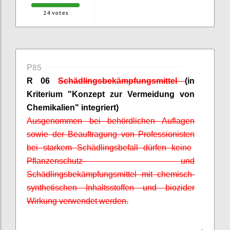
24
votes
P85
R 06
Schädlingsbekämpfungsmittel
(in
Kriterium "Konzept zur Vermeidung von
Chemikalien" integriert)
A
usgenommen bei behördlichen Auflagen
sowie der Beauftragung von
Professionisten
bei starkem Schädlingsbefall dürfen keine
Pflanzenschutz- und
Schädlingsbekämpfungsmittel mit chemisch-
synthetischen Inhaltsstoffen und
biozider
Wirkung verwendet werden.