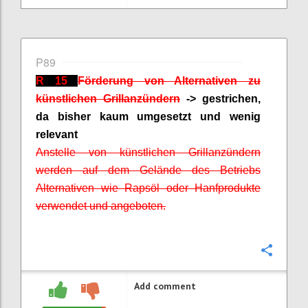
P89
R 15
Förderung von Alternativen zu
künstlichen Grillanzündern
-> gestrichen,
da bisher kaum umgesetzt und wenig
relevant
Anstelle von künstlichen Grillanzündern
werden auf dem Gelände des Betriebs
Alternativen wie Rapsöl oder Hanfprodukte
verwendet und angeboten.
Confi
Add comment