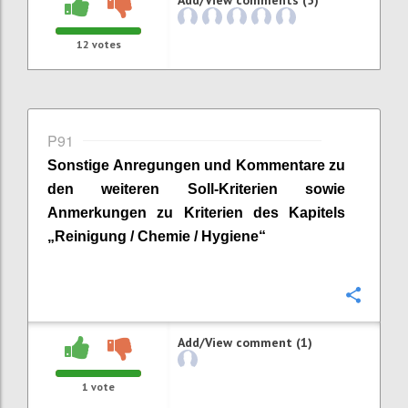
12
votes
P91
Sonstige Anregungen und Kommentare zu
den weiteren Soll-Kriterien sowie
Anmerkungen zu Kriterien des Kapitels
„
Reinigung / Chemie / Hygiene
“
Confi
Add/View comment (1)
1
vote