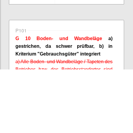
P101
G 10 Boden- und
Wandbeläge
a)
gestrichen, da schwer prüfbar, b) in
Kriterium "Gebrauchsgüter" integriert
a) Alle Boden- und
Wandbeläge
/ Tapeten des
Betriebes bzw. des Betriebsstandortes sind
PVC-frei (1 Punkt)
b) Mindestens 10 % der Bodenbeläge oder
Wandbeläge
, die im Betrieb bzw. am
Betriebsstandort vorhanden sind, tragen ein
Umweltzeichen nach ISO Typ I (1 Punkt).
Confi