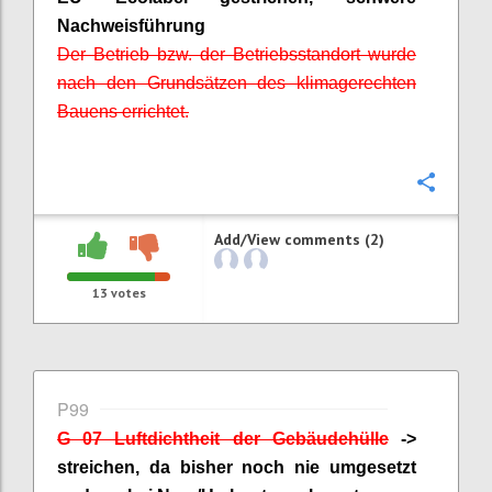
Nachweisführung
Der Betrieb bzw. der Betriebsstandort wurde
nach den Grundsätzen des klimagerechten
Bauens errichtet.
Confi
Add/View comments (2)
13
votes
P99
G 07 Luftdichtheit der Gebäudehülle
->
streichen, da bisher noch nie umgesetzt