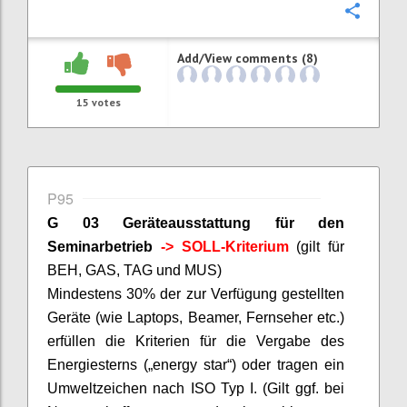
Confi
Add/View comments (8)
15
votes
P95
G 03 Geräteausstattung für den
Seminarbetrieb
-> SOLL-Kriterium
(gilt für
BEH, GAS, TAG und MUS)
Mindestens 30% der zur Verfügung gestellten
Geräte (wie Laptops,
Beamer
, Fernseher etc.)
erfüllen die Kriterien für die Vergabe des
Energiesterns („
energy
star
“) oder tragen ein
Umweltzeichen nach ISO Typ I. (Gilt ggf. bei