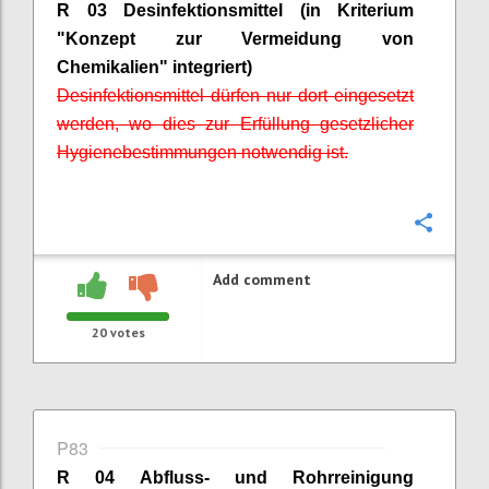
R 03 Desinfektionsmittel (in Kriterium
"Konzept zur Vermeidung von
Chemikalien" integriert)
Desinfektionsmittel dürfen nur dort eingesetzt
werden, wo dies zur Erfüllung gesetzlicher
Hygienebestimmungen notwendig ist.
Confi
Add comment
20
votes
P83
R 04 Abfluss- und Rohrreinigung