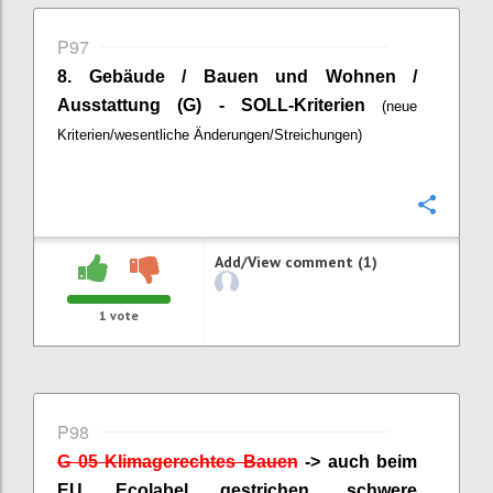
P97
8.
Gebäude / Bauen und Wohnen /
Ausstattung (G) - SOLL-Kriterien
(neue
Kriterien/wesentliche Änderungen/Streichungen)
Confi
Add/View comment (1)
1
vote
P98
G 05 Klimagerechtes Bauen
-> auch beim
EU
Ecolabel
gestrichen, schwere