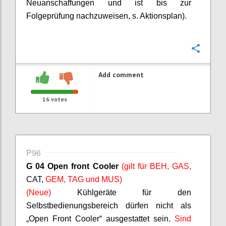
Neuanschaffungen und ist bis zur
Folgeprüfung nachzuweisen, s. Aktionsplan).
Confi
Add comment
16
votes
P96
G 04 Open front Cooler
(gilt für BEH, GAS,
CAT,
GEM, TAG und MUS)
(Neue)
Kühlgeräte für den
Selbstbedienungsbereich dürfen nicht als
„Open Front Cooler“ ausgestattet sein.
Sind