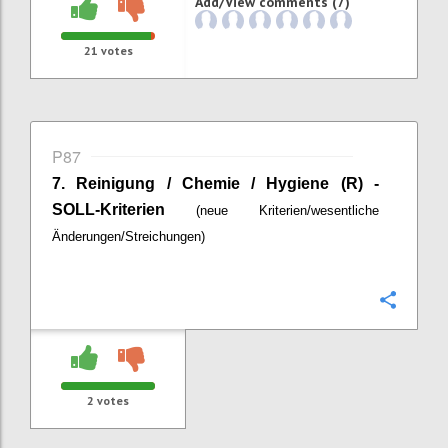
Add/View comments (7)
21
votes
P87
7.
Reinigung / Chemie / Hygiene (R) -
SOLL-Kriterien
(neue Kriterien/wesentliche
Änderungen/Streichungen)
Confi
2
votes