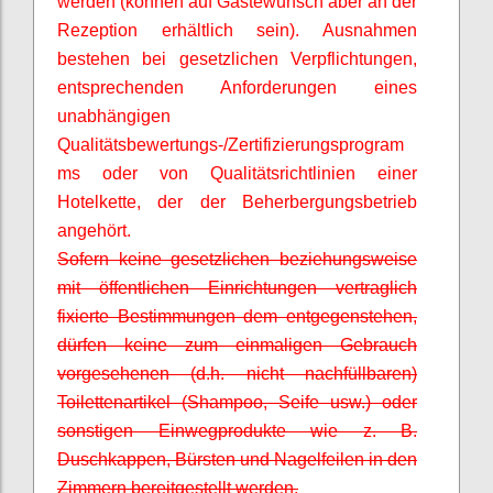
werden (können auf Gästewunsch aber an der
Rezeption erhältlich sein). Ausnahmen
bestehen bei gesetzlichen Verpflichtungen,
entsprechenden Anforderungen eines
unabhängigen
Qualitätsbewertungs-/Zertifizierungsprogram
ms oder von Qualitätsrichtlinien einer
Hotelkette, der der Beherbergungsbetrieb
angehört.
Sofern keine gesetzlichen beziehungsweise
mit öffentlichen Einrichtungen vertraglich
fixierte Bestimmungen dem entgegenstehen,
dürfen keine zum einmaligen Gebrauch
vorgesehenen (d.h. nicht nachfüllbaren)
Toilettenartikel (Shampoo, Seife usw.) oder
sonstigen Einwegprodukte wie z. B.
Duschkappen, Bürsten und Nagelfeilen in den
Zimmern bereitgestellt werden.