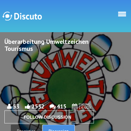
Skip to main content
Überarbeitung Umweltzeichen
Discuto
Discuto
Tourismus
ENDING
53
2532
415
14 NOV
FOLLOW DISCUSSION
Discussion