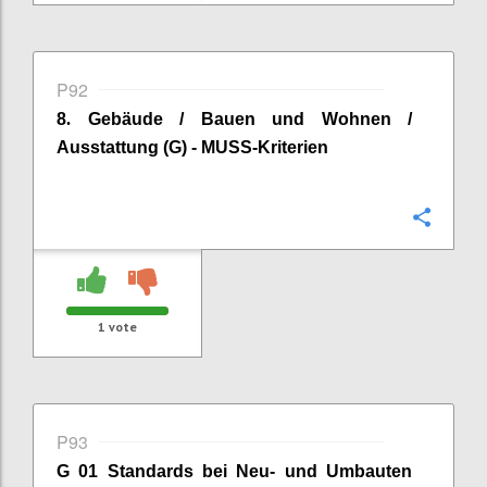
P92
8
.
Gebäude / Bauen und Wohnen /
Ausstattung (G) - MUSS-Kriterien
Confi
1
vote
P93
G 01 Standards bei Neu- und Umbauten