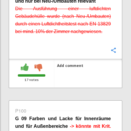
und nur bei Neu-/Umbauten relevant
Die Ausführung einer luftdichten
Gebäudehülle wurde (nach Neu-/Umbauten)
durch einen Luftdichtheitstest nach EN 13829
bei mind. 10% der Zimmer nachgewiesen.
Confi
Add comment
17
votes
P100
G 09 Farben und Lacke für Innenräume
und für Außenbereiche
-> könnte mit
Krit
.