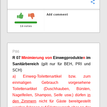
Confi
Add comment
16
votes
P86
R 07
Minimierung von
Einwegprodukte
n
im
Sanitärbereich
(gilt nur für BEH, PRI und
SCH)
a) Einweg-Toilettenartikel bzw. zum
einmaligen Gebrauch vorgesehene
Toilettenartikel (Duschhauben, Bürsten,
Nagelfeilen, Shampoo, Seife usw.) dürfen
in
den Zimmern
nicht für Gäste bereitgestellt