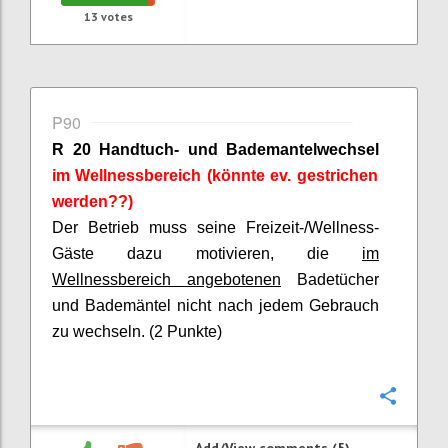
13
votes
P90
R 20 Handtuch- und Bademantelwechsel
im Wellnessbereich (könnte ev. gestrichen
werden??)
Der Betrieb muss seine Freizeit-/Wellness-
Gäste dazu motivieren, die
im
Wellnessbereich angebotenen
Badetücher
und Bademäntel nicht nach jedem Gebrauch
zu wechseln. (2 Punkte)
Confi
Add/View comments (5)