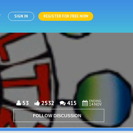
T
SIGN IN
REGISTER FOR FREE NOW
ENDING
53
2532
415
14 NOV
FOLLOW DISCUSSION