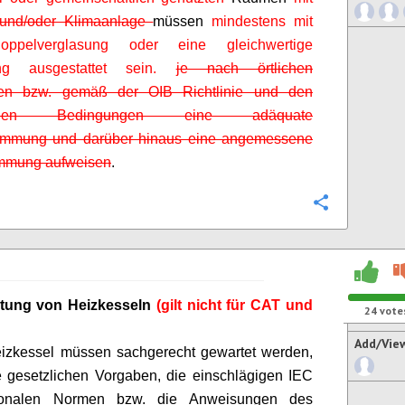
und/oder Klimaanlage
müssen
mindestens mit
oppelverglasung oder eine gleichwertige
ung ausgestattet sein.
je nach örtlichen
ften bzw. gemäß der OIB Richtlinie und den
ischen Bedingungen eine adäquate
mung und darüber hinaus eine angemessene
mmung aufweisen
.
Configure
tung von Heizkesseln
(gilt nicht für CAT und
24
vote
Add/Vie
eizkessel müssen sachgerecht gewartet werden,
 gesetzlichen Vorgaben, die einschlägigen IEC
ionalen Normen bzw. die Anweisungen des