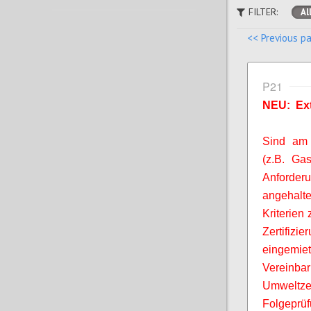
FILTER:
Al
<< Previous p
P21
NEU: Ext
Sind am B
(z.B. Ga
Anforde
angehalt
Kriterien 
Zertifizi
eingemiet
Vereinb
Umweltze
Folgeprüf