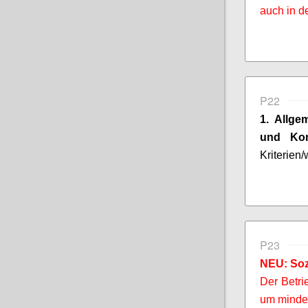
auch in d
P22
1. Allge
und
Ko
Kriterien
P23
NEU: Soz
Der Betri
um mindes