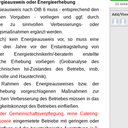
rgieausweis oder Energieerhebung
21
vote
gieausweis nach OIB 6 muss - entsprechend den
Add/Vie
chen Vorgaben - vorliegen und ggf. durch
äge zu sinnvollen Verbesserungs- oder
gsmaßnahmen ergänzt werden.
och) kein Energieausweis vor, so muss eine
s drei Jahre vor der Erstantragstellung von
einer
EnergietechnikerIn
/-
beraterIn
erstellte
sche Erhebung vorliegen (Grobanalyse des
echnischen Ist-Zustandes des Betriebs, insb.
ülle und Haustechnik).
Rahmen des Energieausweises bzw. der
erhebung vorgeschlagenen Maßnahmen zur
chen Verbesserung des Betriebes müssen in das
gkeitskonzept des Betriebes einfließen.
der Gemeinschaftsverpflegung, reine Catering-
 sowie
eingemietete Betriebe mit geringem oder