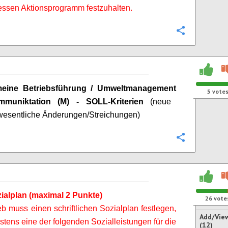
essen Aktionsprogramm festzuhalten.
Configure
meine Betriebsführung / Umweltmanagement
5
vote
mmuniktation
(M) - SOLL-Kriterien
(neue
/wesentliche Änderungen/Streichungen)
Configure
ialplan (maximal 2 Punkte)
26
vote
eb muss einen schriftlichen Sozialplan festlegen,
Add/Vie
tens eine der folgenden Sozialleistungen für die
(12)