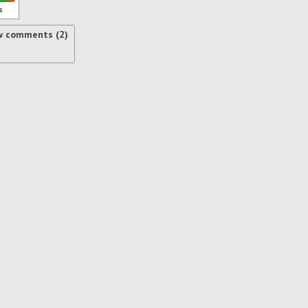
s
w comments (2)