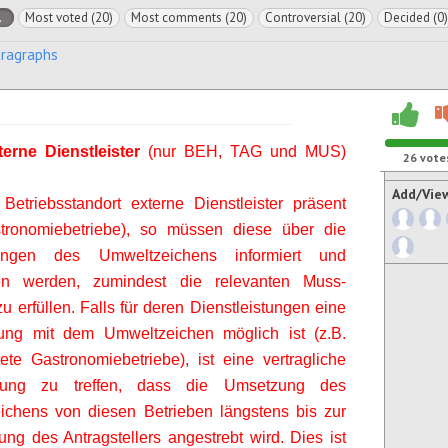
l
Most voted (20)
Most comments (20)
Controversial (20)
Decided (0)
aragraphs
erne Dienstleister
(nur BEH, TAG und MUS)
26
vote
Add/Vie
etriebsstandort externe Dienstleister präsent
stronomiebetriebe), so müssen diese über die
rungen des Umweltzeichens informiert und
en werden, zumindest die relevanten Muss-
zu erfüllen. Falls für deren Dienstleistungen eine
erung mit dem Umweltzeichen möglich ist (z.B.
ete Gastronomiebetriebe), ist eine vertragliche
arung zu treffen, dass die Umsetzung des
ichens von diesen Betrieben längstens bis zur
ung des Antragstellers angestrebt wird. Dies ist