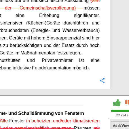
nfluss auf die haustechnische Ausstattung
(z.B.
e der Gemeinschaftsverpflegung)
müssen
est eine Erhebung signifikanter,
hsintensiver (Küchen-)Geräte durchführen und
rbrauchsdaten (Energie- und Wasserverbrauch)
en. Geräte mit hohem Einsparpotenzial sind hier
 zu berücksichtigen und der Ersatz durch hoch
e Geräte im Maßnahmenplan festzulegen.
utzhütten und Privatvermieter ist eine
bung inklusive Fotodokumentation möglich.
Configure
me- und Schalldämmung von Fenstern
22
vote
Alle
Fenster
in beheizten und/oder klimatisierten
Add/Vie
ll oder gemeinschaftlich genutzten
Räumen
mit