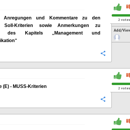
ge Anregungen und Kommentare zu den
2
vote
n Soll-Kriterien sowie Anmerkungen zu
Add/Vie
ien des Kapitels „Management und
kation“
Configure
e (E) - MUSS-Kriterien
2
vote
Configure