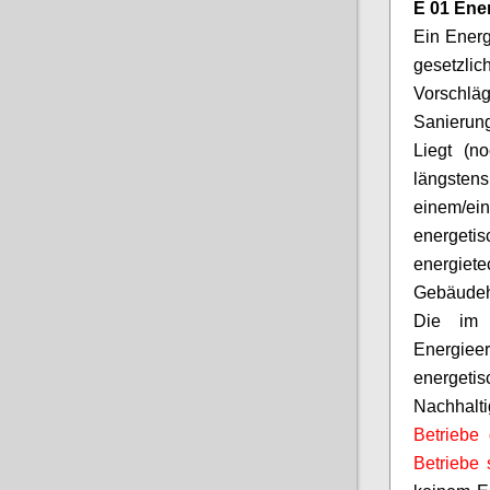
E 01 Ene
Ein Ener
gesetzli
Vorschl
Sanierun
Liegt (n
längsten
einem/
energeti
energiet
Gebäudeh
Die im 
Energie
energetis
Nachhalti
Betriebe 
Betriebe