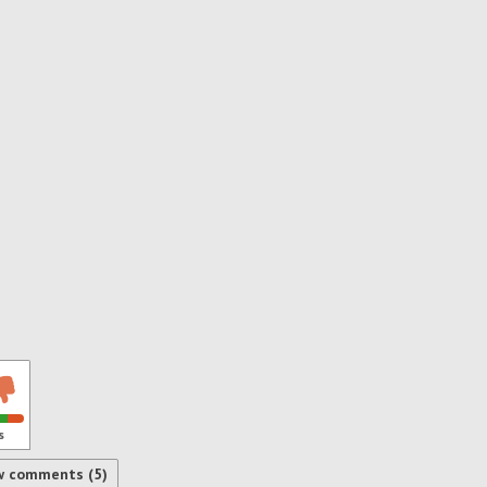
s
w comments (5)