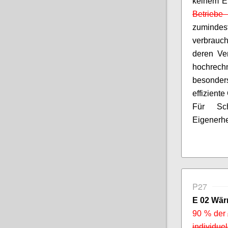
keinem Ei
Betrieb
zumind
verbrauc
deren Ve
hochrechn
besonders
effizient
Für Sch
Eigenerhe
P27
E 02 Wär
90 % der
individue