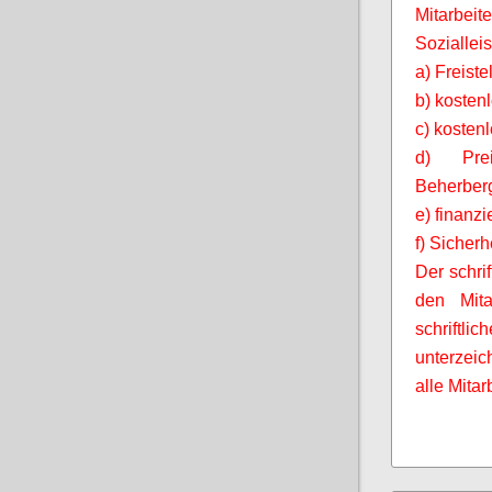
Mitarbeit
Soziallei
a) Freist
b) kosten
c) kosten
d) Prei
Beherberg
e) finanz
f) Sicherh
Der schrif
den
Mita
schriftli
unterzei
alle
Mitar