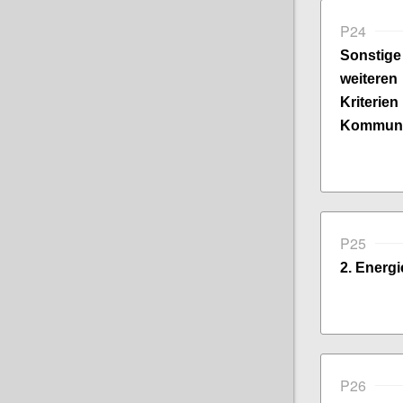
P24
Sonsti
weitere
Kriter
Kommuni
P25
2. Energi
P26