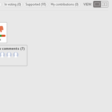
VIEW:
In voting (0)
Supported (93)
My contributions (0)
s
w comments (7)