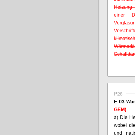
Heizung 
einer D
Verglas
Vorschri
klimat
Wärmedäm
Schalldä
P28
E 03 War
GEM)
a) Die H
wobei die
und nat