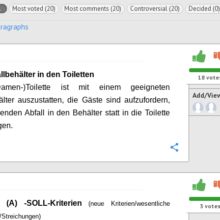
l
Most voted (20)
Most comments (20)
Controversial (20)
Decided (0)
aragraphs
llbehälter in den Toiletten
18
vote
amen-)Toilette ist mit einem geeigneten
Add/Vie
älter auszustatten, die Gäste sind aufzufordern,
enden Abfall in den Behälter statt in die Toilette
gen.
Configure
l (A) -SOLL-Kriterien
(neue Kriterien/wesentliche
3
vote
/Streichungen)