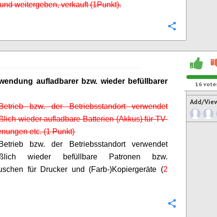
nd weitergeben, verkauft (1
Punkt).
Configure
wendung aufladbarer bzw. wieder
befüllbarer
16
vote
Add/Vie
etrieb bzw. der Betriebsstandort verwendet
ßlich wieder aufladbare Batterien (Akkus) für TV-
nungen etc. (1 Punkt)
etrieb bzw. der Betriebsstandort verwendet
ießlich wieder
befüllbare
Patronen bzw.
uschen für Drucker und (Farb-)Kopiergeräte (
2
Configure