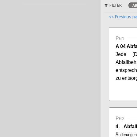
FILTER:
Al
<< Previous p
P61
A 04 Abfa
Jede (D
Abfallbeh
entsprech
zu entsor
P62
4. Abfal
Änderungen