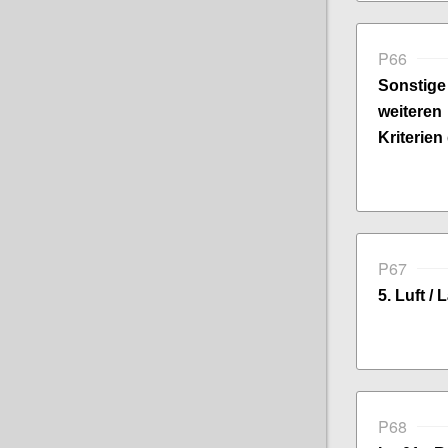
P66
Sonsti
weitere
Kriterien
P67
5. Luft /
P68