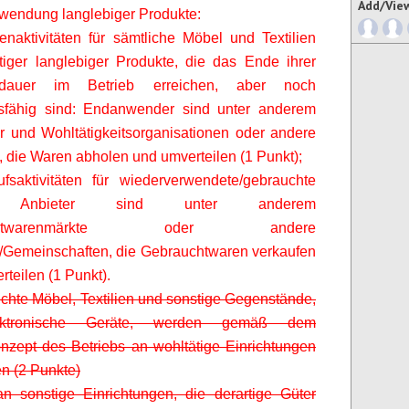
Add/Vie
wendung langlebiger Produkte:
naktivitäten für sämtliche Möbel und Textilien
iger langlebiger Produkte, die das Ende ihrer
sdauer im Betrieb erreichen, aber noch
sfähig sind: Endanwender sind unter anderem
er und Wohltätigkeitsorganisationen oder andere
 die Waren abholen und umverteilen (1 Punkt);
fsaktivitäten für wiederverwendete/gebrauchte
: Anbieter sind unter anderem
uchtwarenmärkte oder andere
/Gemeinschaften, die Gebrauchtwaren verkaufen
rteilen (1 Punkt).
chte Möbel, Textilien und sonstige Gegenstände,
ktronische Geräte, werden gemäß dem
zept des Betriebs an wohltätige Einrichtungen
n (2 Punkte)
n sonstige Einrichtungen, die derartige Güter