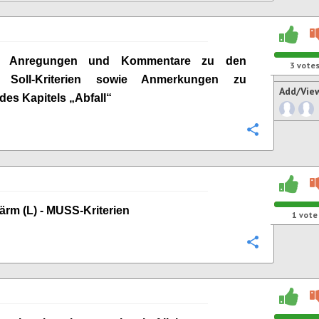
ge Anregungen und Kommentare zu den
3
vote
n Soll-Kriterien sowie Anmerkungen zu
Add/Vie
 des Kapitels „
Abfall
“
Configure
 Lärm (L) - MUSS-Kriterien
1
vote
Configure