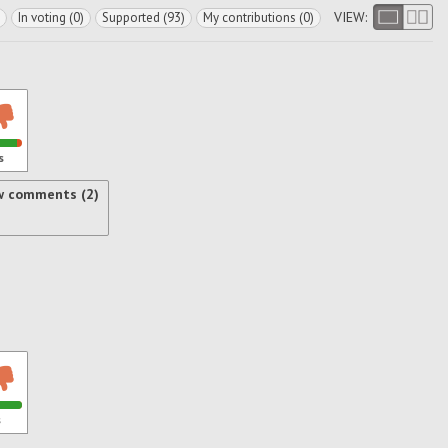
VIEW:
In voting (0)
Supported (93)
My contributions (0)
s
w comments (2)
s