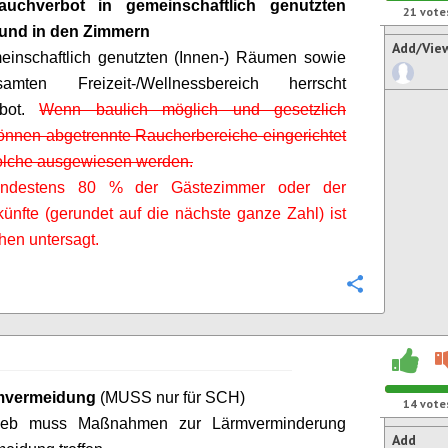
uchverbot in gemeinschaftlich genutzten
21
vote
und in den Zimmern
Add/Vie
einschaftlich genutzten (Innen-) Räumen sowie
mten Freizeit-/Wellnessbereich herrscht
rbot.
Wenn baulich möglich und gesetzlich
können abgetrennte Raucherbereiche eingerichtet
olche ausgewiesen werden.
indestens 80 % der Gästezimmer oder der
künfte (gerundet auf die nächste ganze Zahl) ist
en untersagt.
Configure
rmvermeidung
(MUSS nur für SCH)
14
vote
rieb muss Maßnahmen zur Lärmverminderu
ng
Add