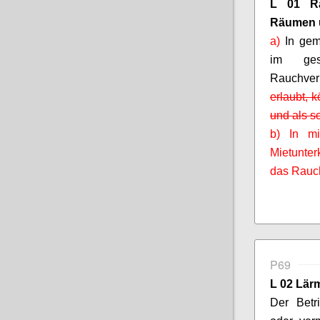
L 01 Ra
Räumen
a)
In gem
im gesa
Rauchve
erlaubt, 
und als s
b) In m
Mietunter
das Rauch
P69
L 02 Lä
Der Bet