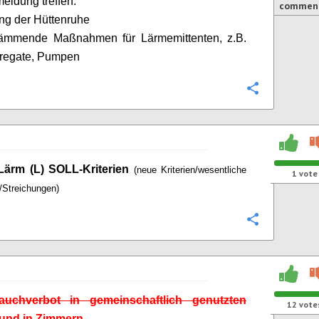
meidung treffen.
commen
ng der Hüttenruhe
dämmende Maßnahmen für Lärmemittenten, z.B.
regate, Pumpen
Configure
/ Lärm (L) SOLL-Kriterien
(neue Kriterien/wesentliche
1
vote
/Streichungen)
Configure
uchverbot in gemeinschaftlich genutzten
12
vote
und in Zimmern