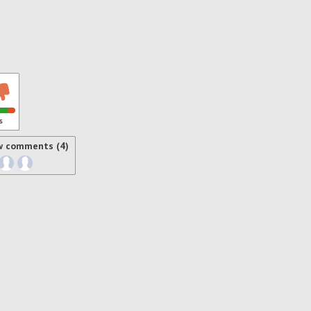
s
w comments (4)