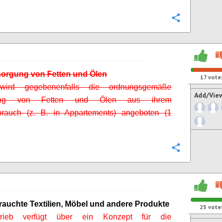
Configure
sorgung von Fetten und Ölen
17
vote
wird gegebenenfalls die ordnungsgemäße
Add/Vie
gung von Fetten und Ölen aus ihrem
brauch (z. B. in Appartements) angeboten (1
Configure
rauchte Textilien, Möbel und andere Produkte
25
vote
rieb verfügt über ein Konzept für die