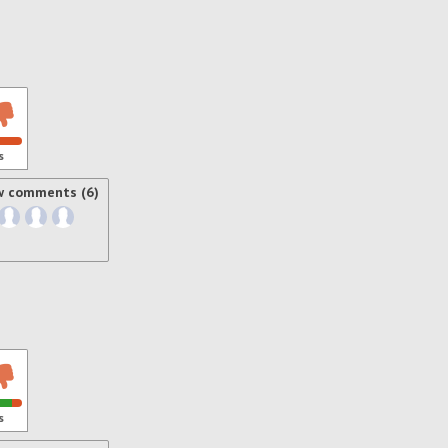
s
w comments (6)
s