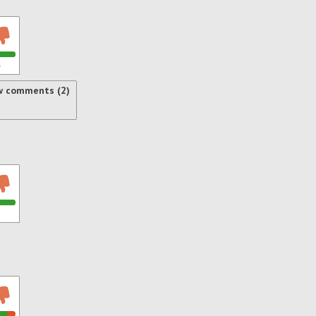
s
w comments (2)