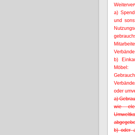
Weiterver
a) Spende
und sonst
Nutzung
gebrauch
Mitarbeit
Verbände,
b) Einkau
Möbel
Gebra
Verbände
oder umve
a) Gebrau
wie ele
Umweltkon
abgegebe
b) oder a