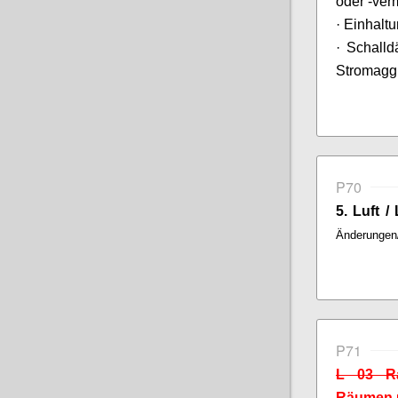
oder -ver
·
Einhaltu
· Schall
Stromagg
P70
5. Luft 
Änderungen
P71
L 03 Ra
Räumen 