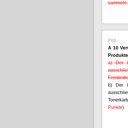
sammeln u
P65
A 10 Ver
Produkte
a) Der B
ausschlie
Fernbedie
b) Der B
ausschl
Tonerkart
Punkte
)