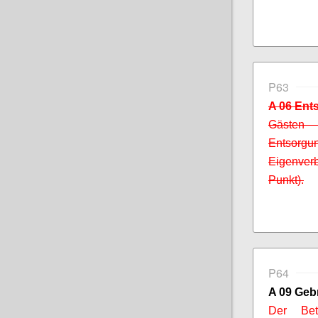
P63
A 06 Ent
Gästen 
Entsor
Eigenver
Punkt).
P64
A 09 Geb
Der Bet