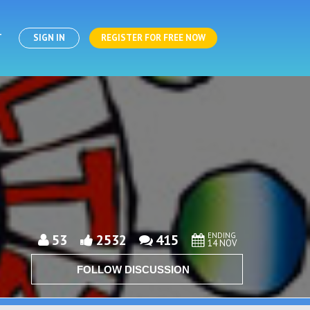
T
SIGN IN
REGISTER FOR FREE NOW
ENDING
53
2532
415
14 NOV
FOLLOW DISCUSSION