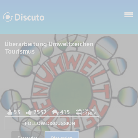
Skip to main content
Überarbeitung Umweltzeichen
Discuto
Discuto
Tourismus
ENDING
53
2532
415
14 NOV
FOLLOW DISCUSSION
Discussion