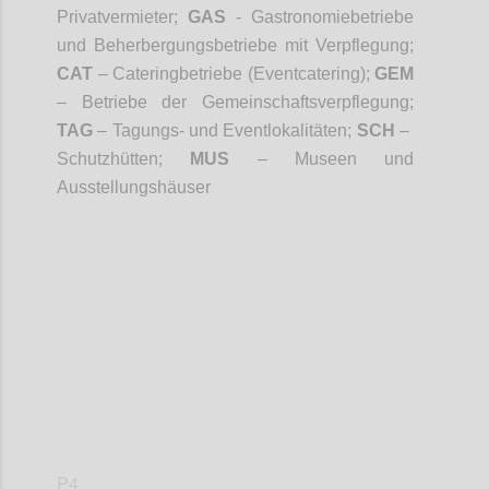
Privatvermieter;
GAS
- Gastronomiebetriebe
und Beherbergungsbetriebe mit Verpflegung;
CAT
– Cateringbetriebe (Eventcatering);
GEM
– Betriebe der Gemeinschaftsverpflegung;
TAG
– Tagungs- und Eventlokalitäten;
SCH
–
Schutzhütten;
MUS
– Museen und
Ausstellungshäuser
Confi
P4