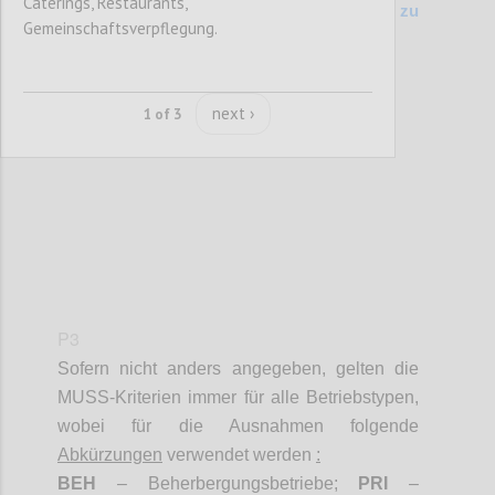
Caterings, Restaurants,
200 Kriterienvergleich Vers. 6.1 (2014) zu
Gemeinschaftsverpflegung.
Entwurf (2017)
Confi
next ›
1 of 3
P3
Sofern nicht anders angegeben, gelten die
MUSS-Kriterien immer für alle Betriebstypen,
wobei für die Ausnahmen folgende
Abkürzungen
verwendet werden
:
BEH
– Beherbergungsbetriebe;
PRI
–