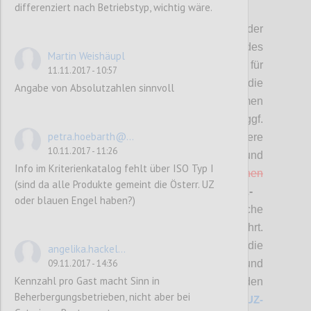
differenziert nach Betriebstyp, wichtig wäre.
P2
Hier stehen die
Vorschläge
bzgl. der
überarbeiteten
(MUSS-)Kriterien
des
Martin Weishäupl
Österreichischen Umweltzeichens für
11.11.2017 - 10:57
Tourismus zur Diskussion.
Bitte die
Angabe von Absolutzahlen sinnvoll
Änderungsvorschläge bewerten (mit „Daumen
hoch“ bzw. „Daumen runter“) und diese ggf.
petra.hoebarth@...
auch kommentieren sowie allfällige weitere
10.11.2017 - 11:26
Punkte einbringen.
Änderungen und
Info im Kriterienkatalog fehlt über ISO Typ I
Streichungen sind
rot
bzw.
rot durchgestrichen
(sind da alle Produkte gemeint die Österr. UZ
zusätzlich hervorgehoben. Bei
SOLL-
oder blauen Engel haben?)
Kriterien
sind nur neue Kriterien
, wesentliche
Änderungen sowie Streichungen angeführt.
A
lle Änderungen in diesem Bereich sowie die
angelika.hackel...
Anforderungen für die Beurteilung und
09.11.2017 - 14:36
Kennzahl pro Gast macht Sinn in
Prüfung und die
detaillierte Zuordnung zu den
Beherbergungsbetrieben, nicht aber bei
jeweiligen Betriebstypen finden Sie unter
UZ-