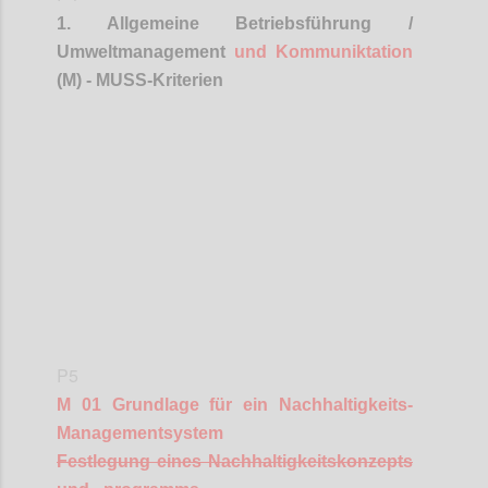
1. Allgemeine Betriebsführung /
Umweltmanagement
und
Kommuniktation
(M) - MUSS-Kriterien
Confi
P5
M 01 Grundlage für ein Nachhaltigkeits-
Managementsystem
Festlegung eines Nachhaltigkeitskonzepts