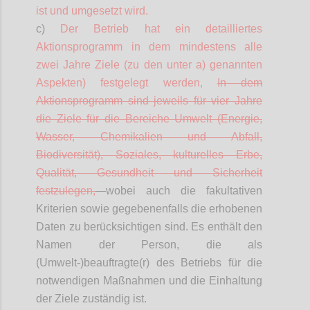
ist und umgesetzt wird.
c)
Der Betrieb hat ein
detailliertes
Aktionsprogramm in dem mindestens alle
zwei Jahre Ziele (zu den unter a) genannten
Aspekten) festgelegt werden,
In dem
Aktionsprogramm sind jeweils für vier Jahre
die Ziele für die Bereiche Umwelt (Energie,
Wasser, Chemikalien und Abfall,
Biodiversität), Soziales, kulturelles Erbe,
Qualität, Gesundheit und Sicherheit
festzulegen,
wobei auch die fakultativen
Kriterien sowie gegebenenfalls die erhobenen
Daten zu berücksichtigen sind. Es enthält den
Namen der Person, die als
(Umwelt-)beauftragte(r) des Betriebs für die
notwendigen Maßnahmen und die Einhaltung
der Ziele zuständig ist.