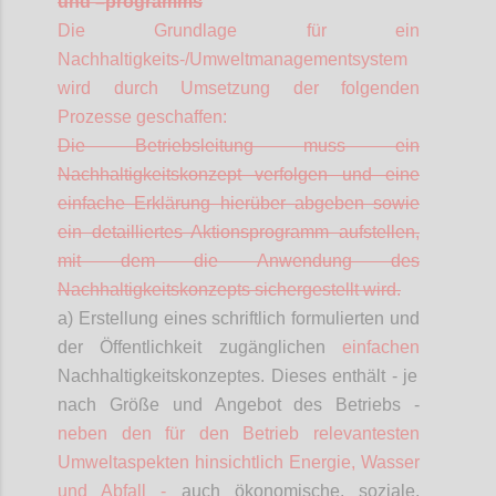
und
–
programms
Die Grundlage für ein
Nachhaltigkeits-/Umweltmanagementsystem
wird durch Umsetzung der folgenden
Prozesse geschaffen:
Die Betriebsleitung muss ein
Nachhaltigkeitskonzept verfolgen und eine
einfache Erklärung hierüber abgeben sowie
ein detailliertes Aktionsprogramm aufstellen,
mit dem die Anwendung des
Nachhaltigkeitskonzepts sichergestellt wird.
a) Erstellung eines schriftlich formulierten und
der Öffentlichkeit zugänglichen
einfachen
Nachhaltigkeitskonzeptes. Dieses enthält - je
nach Größe und Angebot des Betriebs -
neben den für den Betrieb relevantesten
Umweltaspekten hinsichtlich Energie, Wasser
und Abfall -
auch ökonomische, soziale,