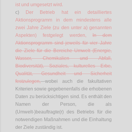
ist und umgesetzt wird.
c)
Der Betrieb hat ein
detailliertes
Aktionsprogramm in dem mindestens alle
zwei Jahre Ziele (zu den unter a) genannten
Aspekten) festgelegt werden,
In dem
Aktionsprogramm sind jeweils für vier Jahre
die Ziele für die Bereiche Umwelt (Energie,
Wasser, Chemikalien und Abfall,
Biodiversität), Soziales, kulturelles Erbe,
Qualität, Gesundheit und Sicherheit
festzulegen,
wobei auch die fakultativen
Kriterien sowie gegebenenfalls die erhobenen
Daten zu berücksichtigen sind. Es enthält den
Namen der Person, die als
(Umwelt-)beauftragte(r) des Betriebs für die
notwendigen Maßnahmen und die Einhaltung
der Ziele zuständig ist.