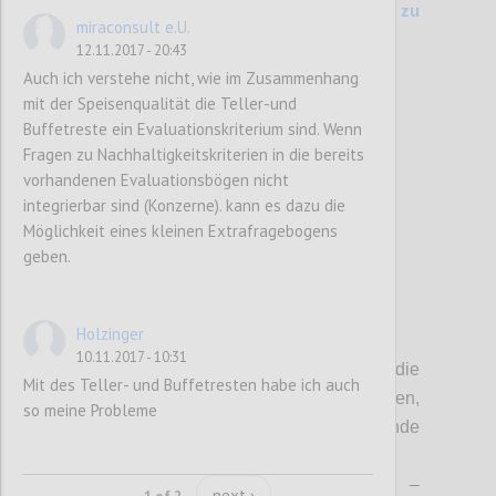
200 Kriterienvergleich Vers. 6.1 (2014) zu
miraconsult e.U.
Entwurf (2017)
12.11.2017 - 20:43
Auch ich verstehe nicht, wie im Zusammenhang
mit der Speisenqualität die Teller-und
Confi
Buffetreste ein Evaluationskriterium sind. Wenn
Fragen zu Nachhaltigkeitskriterien in die bereits
vorhandenen Evaluationsbögen nicht
integrierbar sind (Konzerne). kann es dazu die
Möglichkeit eines kleinen Extrafragebogens
geben.
Holzinger
P3
10.11.2017 - 10:31
Sofern nicht anders angegeben, gelten die
Mit des Teller- und Buffetresten habe ich auch
MUSS-Kriterien immer für alle Betriebstypen,
so meine Probleme
wobei für die Ausnahmen folgende
Abkürzungen
verwendet werden
:
BEH
– Beherbergungsbetriebe;
PRI
–
next ›