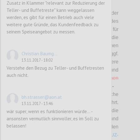
Zusatz in Klammer "relevant zur Reduzierung der
P2
Teller- und Buffetreste" kann weggelassen
Hier stehen die
Vorschläge
bzgl. der
werden, es gibt für einen Betrieb auch viele
überarbeiteten
(MUSS-)Kriterien
des
weitere gute Gründe, das Kundenfeedback zu
Österreichischen Umweltzeichens für
seinem Speiseangebot zu messen.
Tourismus zur Diskussion.
Bitte die
Änderungsvorschläge bewerten (mit „Daumen
Christian Baumg...
hoch“ bzw. „Daumen runter“) und diese ggf.
13.11.2017 - 18:02
auch kommentieren sowie allfällige weitere
Verstehe den Bezug zu Teller- und Buffetresten
Punkte einbringen.
Änderungen und
auch nicht.
Streichungen sind
rot
bzw.
rot durchgestrichen
zusätzlich hervorgehoben. Bei
SOLL-
Kriterien
sind nur neue Kriterien
, wesentliche
bh.strasser@aon.at
Änderungen sowie Streichungen angeführt.
13.11.2017 - 13:46
A
lle Änderungen in diesem Bereich sowie die
wär super, wenn es funktionieren würde... -
ansonsten vermutlich sinnvoller, es im Soll zu
Anforderungen für die Beurteilung und
belassen!
Prüfung und die
detaillierte Zuordnung zu den
jeweiligen Betriebstypen finden Sie unter
UZ-