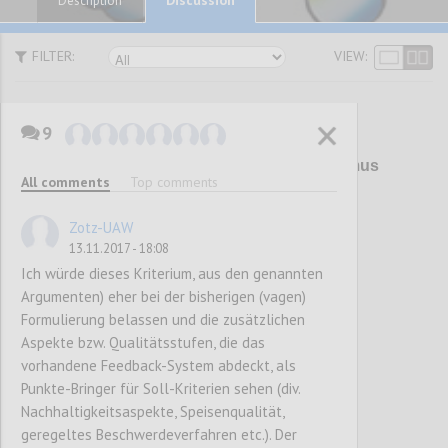
Description
FILTER:
VIEW:
9
P1
Überarbeitung Umweltzeichen Tourismus
All comments
Top comments
und Freizeitwirtschaft (UZ 200)
Zotz-UAW
13.11.2017 - 18:08
Confi
Ich würde dieses Kriterium, aus den genannten
Argumenten) eher bei der bisherigen (vagen)
Formulierung belassen und die zusätzlichen
Aspekte bzw. Qualitätsstufen, die das
vorhandene Feedback-System abdeckt, als
Punkte-Bringer für Soll-Kriterien sehen (div.
Nachhaltigkeitsaspekte, Speisenqualität,
geregeltes Beschwerdeverfahren etc.). Der