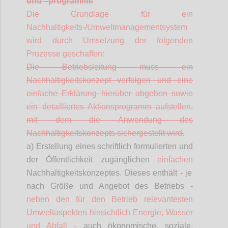
und
–
programms
Die Grundlage für ein
Nachhaltigkeits-/Umweltmanagementsystem
wird durch Umsetzung der folgenden
Prozesse geschaffen:
Die Betriebsleitung muss ein
Nachhaltigkeitskonzept verfolgen und eine
einfache Erklärung hierüber abgeben sowie
ein detailliertes Aktionsprogramm aufstellen,
mit dem die Anwendung des
Nachhaltigkeitskonzepts sichergestellt wird.
a) Erstellung eines schriftlich formulierten und
der Öffentlichkeit zugänglichen
einfachen
Nachhaltigkeitskonzeptes. Dieses enthält - je
nach Größe und Angebot des Betriebs -
neben den für den Betrieb relevantesten
Umweltaspekten hinsichtlich Energie, Wasser
und Abfall -
auch ökonomische, soziale,