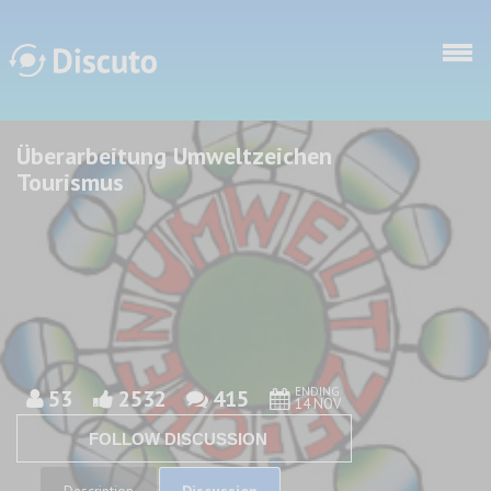
Skip to main content
Überarbeitung Umweltzeichen
Discuto
Discuto
Tourismus
ENDING
53
2532
415
14 NOV
FOLLOW DISCUSSION
Discussion