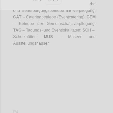
1 of 2
Privatvermieter;
GAS
- Gastronomiebetriebe
und Beherbergungsbetriebe mit Verpflegung;
CAT
– Cateringbetriebe (Eventcatering);
GEM
– Betriebe der Gemeinschaftsverpflegung;
TAG
– Tagungs- und Eventlokalitäten;
SCH
–
Schutzhütten;
MUS
– Museen und
Ausstellungshäuser
Confi
P4