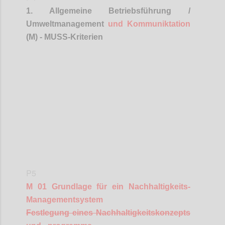
1. Allgemeine Betriebsführung /
Umweltmanagement
und
Kommuniktation
(M) - MUSS-Kriterien
Confi
P5
M 01 Grundlage für ein Nachhaltigkeits-
Managementsystem
Festlegung eines Nachhaltigkeitskonzepts