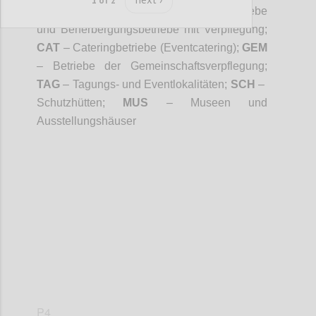
1 of 2
Privatvermieter;
GAS
- Gastronomiebetriebe
und Beherbergungsbetriebe mit Verpflegung;
CAT
– Cateringbetriebe (Eventcatering);
GEM
– Betriebe der Gemeinschaftsverpflegung;
TAG
– Tagungs- und Eventlokalitäten;
SCH
–
Schutzhütten;
MUS
– Museen und
Ausstellungshäuser
Confi
P4