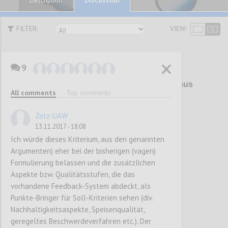
Description
FILTER:
VIEW:
9
P1
Überarbeitung Umweltzeichen Tourismus
All comments
Top comments
und Freizeitwirtschaft (UZ 200)
Zotz-UAW
13.11.2017 - 18:08
Confi
Ich würde dieses Kriterium, aus den genannten
Argumenten) eher bei der bisherigen (vagen)
Formulierung belassen und die zusätzlichen
Aspekte bzw. Qualitätsstufen, die das
vorhandene Feedback-System abdeckt, als
Punkte-Bringer für Soll-Kriterien sehen (div.
Nachhaltigkeitsaspekte, Speisenqualität,
geregeltes Beschwerdeverfahren etc.). Der