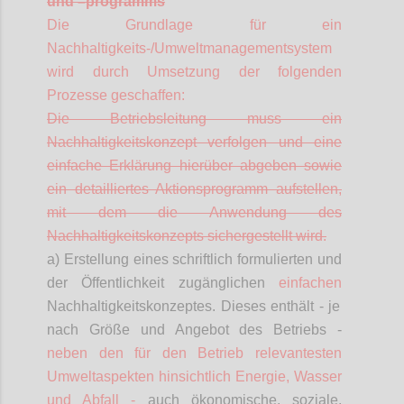
und
–
programms
Die Grundlage für ein
Nachhaltigkeits-/Umweltmanagementsystem
wird durch Umsetzung der folgenden
Prozesse geschaffen:
Die Betriebsleitung muss ein
Nachhaltigkeitskonzept verfolgen und eine
einfache Erklärung hierüber abgeben sowie
ein detailliertes Aktionsprogramm aufstellen,
mit dem die Anwendung des
Nachhaltigkeitskonzepts sichergestellt wird.
a) Erstellung eines schriftlich formulierten und
der Öffentlichkeit zugänglichen
einfachen
Nachhaltigkeitskonzeptes. Dieses enthält - je
nach Größe und Angebot des Betriebs -
neben den für den Betrieb relevantesten
Umweltaspekten hinsichtlich Energie, Wasser
und Abfall -
auch ökonomische, soziale,