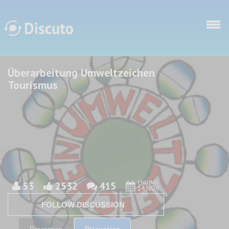
Skip to main content
Überarbeitung Umweltzeichen
Discuto
Discuto
Tourismus
ENDING
53
2532
415
14 NOV
FOLLOW DISCUSSION
Discussion