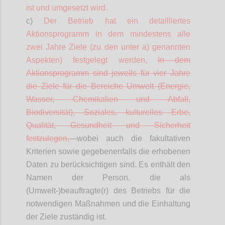
ist und umgesetzt wird.
c)
Der Betrieb hat ein
detailliertes
Aktionsprogramm in dem mindestens alle
zwei Jahre Ziele (zu den unter a) genannten
Aspekten) festgelegt werden,
In dem
Aktionsprogramm sind jeweils für vier Jahre
die Ziele für die Bereiche Umwelt (Energie,
Wasser, Chemikalien und Abfall,
Biodiversität), Soziales, kulturelles Erbe,
Qualität, Gesundheit und Sicherheit
festzulegen,
wobei auch die fakultativen
Kriterien sowie gegebenenfalls die erhobenen
Daten zu berücksichtigen sind. Es enthält den
Namen der Person, die als
(Umwelt-)beauftragte(r) des Betriebs für die
notwendigen Maßnahmen und die Einhaltung
der Ziele zuständig ist.