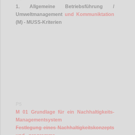
1. Allgemeine Betriebsführung /
Umweltmanagement
und
Kommuniktation
(M) - MUSS-Kriterien
Confi
P5
M 01 Grundlage für ein Nachhaltigkeits-
Managementsystem
Festlegung eines Nachhaltigkeitskonzepts