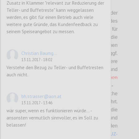
Zusatz in Klammer "relevant zur Reduzierung der
P2
Teller- und Buffetreste" kann weggelassen
Hier stehen die
Vorschläge
bzgl. der
werden, es gibt für einen Betrieb auch viele
überarbeiteten
(MUSS-)Kriterien
des
weitere gute Gründe, das Kundenfeedback zu
Österreichischen Umweltzeichens für
seinem Speiseangebot zu messen.
Tourismus zur Diskussion.
Bitte die
Änderungsvorschläge bewerten (mit „Daumen
Christian Baumg...
hoch“ bzw. „Daumen runter“) und diese ggf.
13.11.2017 - 18:02
auch kommentieren sowie allfällige weitere
Verstehe den Bezug zu Teller- und Buffetresten
Punkte einbringen.
Änderungen und
auch nicht.
Streichungen sind
rot
bzw.
rot durchgestrichen
zusätzlich hervorgehoben. Bei
SOLL-
Kriterien
sind nur neue Kriterien
, wesentliche
bh.strasser@aon.at
Änderungen sowie Streichungen angeführt.
13.11.2017 - 13:46
A
lle Änderungen in diesem Bereich sowie die
wär super, wenn es funktionieren würde... -
ansonsten vermutlich sinnvoller, es im Soll zu
Anforderungen für die Beurteilung und
belassen!
Prüfung und die
detaillierte Zuordnung zu den
jeweiligen Betriebstypen finden Sie unter
UZ-