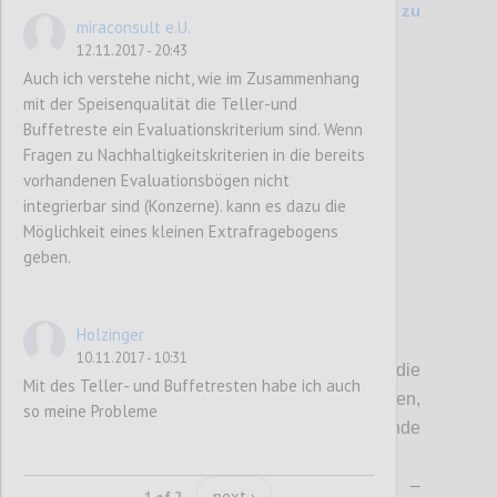
200 Kriterienvergleich Vers. 6.1 (2014) zu
miraconsult e.U.
Entwurf (2017)
12.11.2017 - 20:43
Auch ich verstehe nicht, wie im Zusammenhang
mit der Speisenqualität die Teller-und
Confi
Buffetreste ein Evaluationskriterium sind. Wenn
Fragen zu Nachhaltigkeitskriterien in die bereits
vorhandenen Evaluationsbögen nicht
integrierbar sind (Konzerne). kann es dazu die
Möglichkeit eines kleinen Extrafragebogens
geben.
Holzinger
P3
10.11.2017 - 10:31
Sofern nicht anders angegeben, gelten die
Mit des Teller- und Buffetresten habe ich auch
MUSS-Kriterien immer für alle Betriebstypen,
so meine Probleme
wobei für die Ausnahmen folgende
Abkürzungen
verwendet werden
:
BEH
– Beherbergungsbetriebe;
PRI
–
next ›