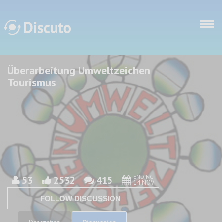
Skip to main content
Überarbeitung Umweltzeichen
Discuto
Discuto
Tourismus
ENDING
53
2532
415
14 NOV
FOLLOW DISCUSSION
Discussion