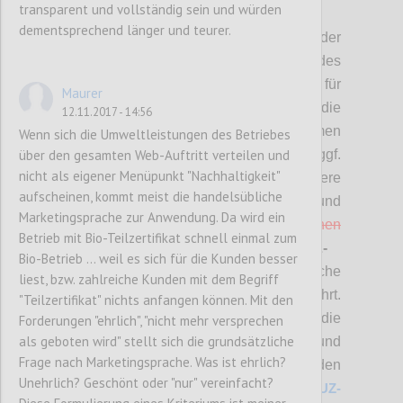
transparent und vollständig sein und würden
P2
dementsprechend länger und teurer.
Hier stehen die
Vorschläge
bzgl. der
überarbeiteten
(MUSS-)Kriterien
des
Österreichischen Umweltzeichens für
Maurer
Tourismus zur Diskussion.
Bitte die
12.11.2017 - 14:56
Änderungsvorschläge bewerten (mit „Daumen
Wenn sich die Umweltleistungen des Betriebes
über den gesamten Web-Auftritt verteilen und
hoch“ bzw. „Daumen runter“) und diese ggf.
nicht als eigener Menüpunkt "Nachhaltigkeit"
auch kommentieren sowie allfällige weitere
aufscheinen, kommt meist die handelsübliche
Punkte einbringen.
Änderungen und
Marketingsprache zur Anwendung. Da wird ein
Streichungen sind
rot
bzw.
rot durchgestrichen
Betrieb mit Bio-Teilzertifikat schnell einmal zum
zusätzlich hervorgehoben. Bei
SOLL-
Bio-Betrieb ... weil es sich für die Kunden besser
Kriterien
sind nur neue Kriterien
, wesentliche
liest, bzw. zahlreiche Kunden mit dem Begriff
Änderungen sowie Streichungen angeführt.
"Teilzertifikat" nichts anfangen können. Mit den
A
lle Änderungen in diesem Bereich sowie die
Forderungen "ehrlich", "nicht mehr versprechen
als geboten wird" stellt sich die grundsätzliche
Anforderungen für die Beurteilung und
Frage nach Marketingsprache. Was ist ehrlich?
Prüfung und die
detaillierte Zuordnung zu den
Unehrlich? Geschönt oder "nur" vereinfacht?
jeweiligen Betriebstypen finden Sie unter
UZ-