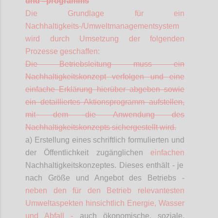
und
–
programms
Die Grundlage für ein
Nachhaltigkeits-/Umweltmanagementsystem
wird durch Umsetzung der folgenden
Prozesse geschaffen:
Die Betriebsleitung muss ein
Nachhaltigkeitskonzept verfolgen und eine
einfache Erklärung hierüber abgeben sowie
ein detailliertes Aktionsprogramm aufstellen,
mit dem die Anwendung des
Nachhaltigkeitskonzepts sichergestellt wird.
a) Erstellung eines schriftlich formulierten und
der Öffentlichkeit zugänglichen
einfachen
Nachhaltigkeitskonzeptes. Dieses enthält - je
nach Größe und Angebot des Betriebs -
neben den für den Betrieb relevantesten
Umweltaspekten hinsichtlich Energie, Wasser
und Abfall -
auch ökonomische, soziale,