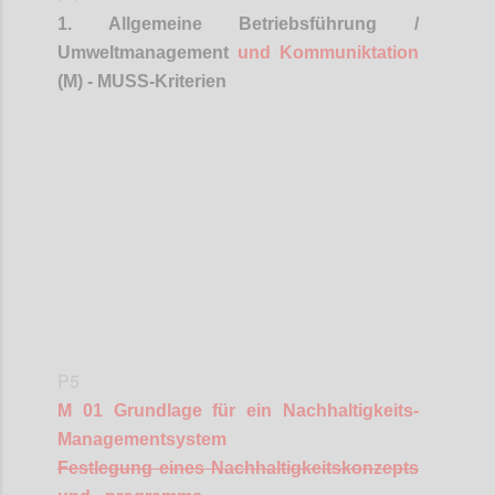
1. Allgemeine Betriebsführung /
Umweltmanagement
und
Kommuniktation
(M) - MUSS-Kriterien
Confi
P5
M 01 Grundlage für ein Nachhaltigkeits-
Managementsystem
Festlegung eines Nachhaltigkeitskonzepts