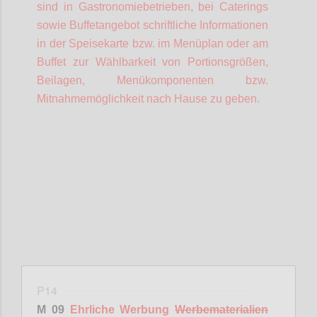
sind in Gastronomiebetrieben, bei Caterings
sowie Buffetangebot schriftliche Informationen
in der Speisekarte bzw. im Menüplan oder am
Buffet zur Wählbarkeit von Portionsgrößen,
Beilagen, Menükomponenten bzw.
Mitnahmemöglichkeit nach Hause zu geben.
Confi
P14
M 09
Ehrliche Werbung
Werbematerialien