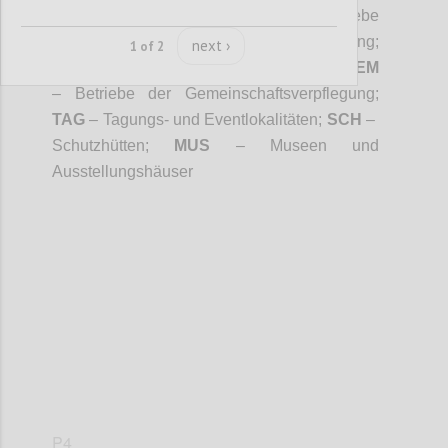
Privatvermieter;
GAS
- Gastronomiebetriebe
und Beherbergungsbetriebe mit Verpflegung;
next ›
1 of 2
CAT
– Cateringbetriebe (Eventcatering);
GEM
– Betriebe der Gemeinschaftsverpflegung;
TAG
– Tagungs- und Eventlokalitäten;
SCH
–
Schutzhütten;
MUS
– Museen und
Ausstellungshäuser
Confi
P4