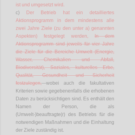
ist und umgesetzt wird.
c)
Der Betrieb hat ein
detailliertes
Aktionsprogramm in dem mindestens alle
zwei Jahre Ziele (zu den unter a) genannten
Aspekten) festgelegt werden,
In dem
Aktionsprogramm sind jeweils für vier Jahre
die Ziele für die Bereiche Umwelt (Energie,
Wasser, Chemikalien und Abfall,
Biodiversität), Soziales, kulturelles Erbe,
Qualität, Gesundheit und Sicherheit
festzulegen,
wobei auch die fakultativen
Kriterien sowie gegebenenfalls die erhobenen
Daten zu berücksichtigen sind. Es enthält den
Namen der Person, die als
(Umwelt-)beauftragte(r) des Betriebs für die
notwendigen Maßnahmen und die Einhaltung
der Ziele zuständig ist.