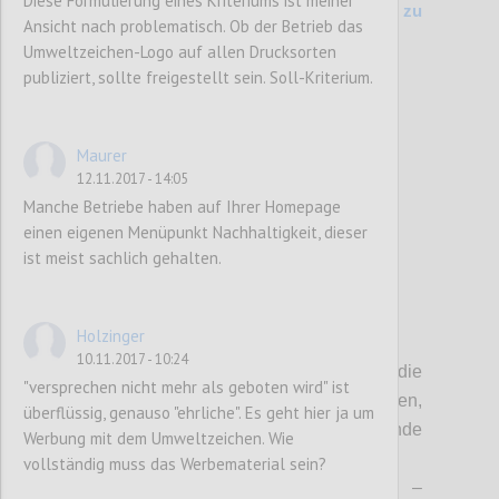
Diese Formulierung eines Kriteriums ist meiner
200 Kriterienvergleich Vers. 6.1 (2014) zu
Ansicht nach problematisch. Ob der Betrieb das
Entwurf (2017)
Umweltzeichen-Logo auf allen Drucksorten
publiziert, sollte freigestellt sein. Soll-Kriterium.
Confi
Maurer
12.11.2017 - 14:05
Manche Betriebe haben auf Ihrer Homepage
einen eigenen Menüpunkt Nachhaltigkeit, dieser
ist meist sachlich gehalten.
Holzinger
P3
10.11.2017 - 10:24
Sofern nicht anders angegeben, gelten die
"versprechen nicht mehr als geboten wird" ist
MUSS-Kriterien immer für alle Betriebstypen,
überflüssig, genauso "ehrliche". Es geht hier ja um
wobei für die Ausnahmen folgende
Werbung mit dem Umweltzeichen. Wie
Abkürzungen
verwendet werden
:
vollständig muss das Werbematerial sein?
BEH
– Beherbergungsbetriebe;
PRI
–