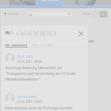
Description
FILTER:
VIEW:
7
P1
Überarbeitung Umweltzeichen Tourismus
All comments
Top comments
und Freizeitwirtschaft (UZ 200)
Zotz-UAW
13.11.2017 - 18:16
Confi
Vorschlag Änderung Überschrift auf
"Transparenz und Verwendung des UZ in der
Werbekommunikation".
Kachelmaier
12.11.2017 - 18:53
Dann müssten auch die Prüfungen korrekt,