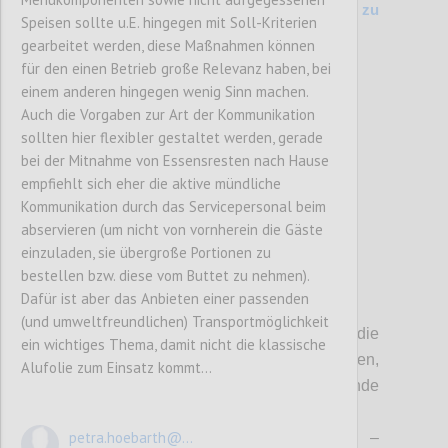
200 Kriterienvergleich Vers. 6.1 (2014) zu
Speisen sollte u.E. hingegen mit Soll-Kriterien
Entwurf (2017)
gearbeitet werden, diese Maßnahmen können
für den einen Betrieb große Relevanz haben, bei
einem anderen hingegen wenig Sinn machen.
Confi
Auch die Vorgaben zur Art der Kommunikation
sollten hier flexibler gestaltet werden, gerade
bei der Mitnahme von Essensresten nach Hause
empfiehlt sich eher die aktive mündliche
Kommunikation durch das Servicepersonal beim
abservieren (um nicht von vornherein die Gäste
einzuladen, sie übergroße Portionen zu
bestellen bzw. diese vom Buttet zu nehmen).
Dafür ist aber das Anbieten einer passenden
P3
(und umweltfreundlichen) Transportmöglichkeit
Sofern nicht anders angegeben, gelten die
ein wichtiges Thema, damit nicht die klassische
MUSS-Kriterien immer für alle Betriebstypen,
Alufolie zum Einsatz kommt…
wobei für die Ausnahmen folgende
Abkürzungen
verwendet werden
:
petra.hoebarth@...
BEH
– Beherbergungsbetriebe;
PRI
–