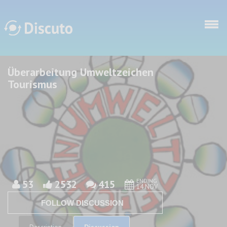
Skip to main content
Überarbeitung Umweltzeichen
Discuto
Discuto
Tourismus
ENDING
53
2532
415
14 NOV
FOLLOW DISCUSSION
Discussion