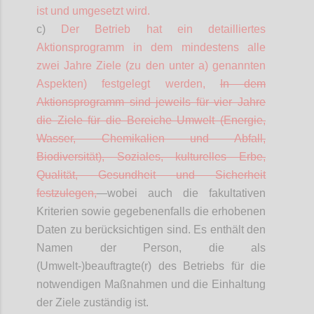
ist und umgesetzt wird.
c)
Der Betrieb hat ein
detailliertes
Aktionsprogramm in dem mindestens alle
zwei Jahre Ziele (zu den unter a) genannten
Aspekten) festgelegt werden,
In dem
Aktionsprogramm sind jeweils für vier Jahre
die Ziele für die Bereiche Umwelt (Energie,
Wasser, Chemikalien und Abfall,
Biodiversität), Soziales, kulturelles Erbe,
Qualität, Gesundheit und Sicherheit
festzulegen,
wobei auch die fakultativen
Kriterien sowie gegebenenfalls die erhobenen
Daten zu berücksichtigen sind. Es enthält den
Namen der Person, die als
(Umwelt-)beauftragte(r) des Betriebs für die
notwendigen Maßnahmen und die Einhaltung
der Ziele zuständig ist.