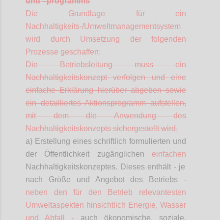
und
–
programms
Die Grundlage für ein
Nachhaltigkeits-/Umweltmanagementsystem
wird durch Umsetzung der folgenden
Prozesse geschaffen:
Die Betriebsleitung muss ein
Nachhaltigkeitskonzept verfolgen und eine
einfache Erklärung hierüber abgeben sowie
ein detailliertes Aktionsprogramm aufstellen,
mit dem die Anwendung des
Nachhaltigkeitskonzepts sichergestellt wird.
a) Erstellung eines schriftlich formulierten und
der Öffentlichkeit zugänglichen
einfachen
Nachhaltigkeitskonzeptes. Dieses enthält - je
nach Größe und Angebot des Betriebs -
neben den für den Betrieb relevantesten
Umweltaspekten hinsichtlich Energie, Wasser
und Abfall -
auch ökonomische, soziale,