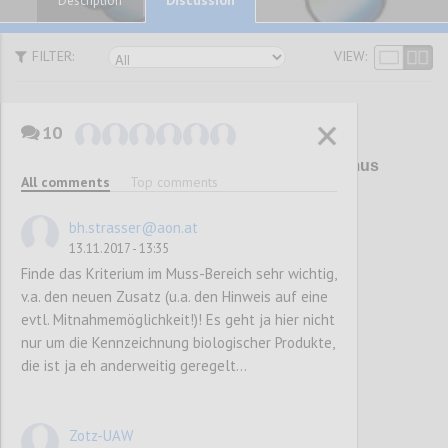
Description
FILTER:
VIEW:
10
P1
Überarbeitung Umweltzeichen Tourismus
All comments
Top comments
und Freizeitwirtschaft (UZ 200)
bh.strasser@aon.at
13.11.2017 - 13:35
Confi
Finde das Kriterium im Muss-Bereich sehr wichtig,
v.a. den neuen Zusatz (u.a. den Hinweis auf eine
evtl. Mitnahmemöglichkeit!)! Es geht ja hier nicht
nur um die Kennzeichnung biologischer Produkte,
die ist ja eh anderweitig geregelt...
Zotz-UAW