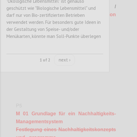
"Ökologische Lebensmittel" ist genauso
1. Allgemeine Betriebsführung /
geschützt wie "Biologische Lebensmittel" und
Umweltmanagement
und
Kommuniktation
darf nur von Bio-zertifizierten Betrieben
verwendet werden. Für besonders gute Ideen in
(M) - MUSS-Kriterien
der Gestaltung von Speise- und/oder
Menükarten, könnte man Soll-Punkte überlegen
Confi
next ›
1 of 2
P5
M 01 Grundlage für ein Nachhaltigkeits-
Managementsystem
Festlegung eines Nachhaltigkeitskonzepts