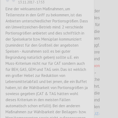
13.11.2017 - 17:53
P2
Eine der wirksamsten Maßnahmen, um
Hier stehen die
Vorschläge
bzgl. der
Tellerreste in den Griff zu bekommen, ist das
überarbeiteten
(MUSS-)Kriterien
des
Anbieten unterschiedlicher Portionsgrößen. Dass
Österreichischen Umweltzeichens für
ein Umweltzeichen-Betrieb mind. 2 verschiede
Tourismus zur Diskussion.
Bitte die
Portionsgrößen anbietet und dies schriftlich in
Änderungsvorschläge bewerten (mit „Daumen
der Speisekarte bzw. Menüplan kommuniziert
(zumindest für den Großteil der angeboten
hoch“ bzw. „Daumen runter“) und diese ggf.
Speisen - Ausnahmen soll es bei guter
auch kommentieren sowie allfällige weitere
Begründung natürlich geben) sollte u.E. ein
Punkte einbringen.
Änderungen und
Muss-Kriterium nicht nur für CAT sondern auch
Streichungen sind
rot
bzw.
rot durchgestrichen
für BEH, GAS, GEM und TAG sein. Das ist wirklich
zusätzlich hervorgehoben. Bei
SOLL-
ein großer Hebel zur Reduktion von
Kriterien
sind nur neue Kriterien
, wesentliche
Lebensmittelabfall und bei jenen, die ein Buffet
Änderungen sowie Streichungen angeführt.
haben, ist die Wählbarkeit von Portionsgrößen ja
A
lle Änderungen in diesem Bereich sowie die
sowieso gegeben (CAT & TAG hätten wohl
dieses Kriterium in den meisten Fällen
Anforderungen für die Beurteilung und
automatisch schon erfüllt). Bei den anderen
Prüfung und die
detaillierte Zuordnung zu den
Maßnahmen zur Wählbarkeit der Beilagen- bzw.
jeweiligen Betriebstypen finden Sie unter
UZ-
Menükomponenten sowie nicht aufgegessenen