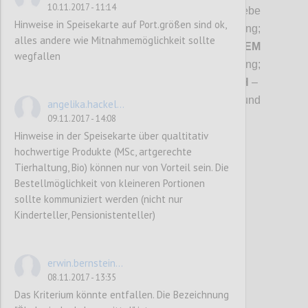
10.11.2017 - 11:14
Privatvermieter;
GAS
- Gastronomiebetriebe
Hinweise in Speisekarte auf Port.größen sind ok,
und Beherbergungsbetriebe mit Verpflegung;
alles andere wie Mitnahmemöglichkeit sollte
CAT
– Cateringbetriebe (Eventcatering);
GEM
wegfallen
– Betriebe der Gemeinschaftsverpflegung;
TAG
– Tagungs- und Eventlokalitäten;
SCH
–
Schutzhütten;
MUS
– Museen und
angelika.hackel...
Ausstellungshäuser
09.11.2017 - 14:08
Hinweise in der Speisekarte über qualtitativ
hochwertige Produkte (MSc, artgerechte
Confi
Tierhaltung, Bio) können nur von Vorteil sein. Die
Bestellmöglichkeit von kleineren Portionen
sollte kommuniziert werden (nicht nur
Kinderteller, Pensionistenteller)
erwin.bernstein...
08.11.2017 - 13:35
Das Kriterium könnte entfallen. Die Bezeichnung
P4