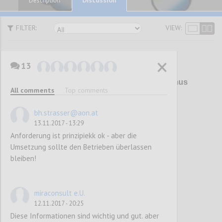
Description
FILTER:
VIEW:
13
P1
Überarbeitung Umweltzeichen Tourismus
All comments
Top comments
und Freizeitwirtschaft (UZ 200)
bh.strasser@aon.at
13.11.2017 - 13:29
Confi
Anforderung ist prinzipiekk ok - aber die
Umsetzung sollte den Betrieben überlassen
bleiben!
miraconsult e.U.
12.11.2017 - 20:25
Diese Informationen sind wichtig und gut. aber