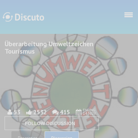
Skip to main content
Überarbeitung Umweltzeichen
Discuto
Discuto
Tourismus
ENDING
53
2532
415
14 NOV
FOLLOW DISCUSSION
Discussion