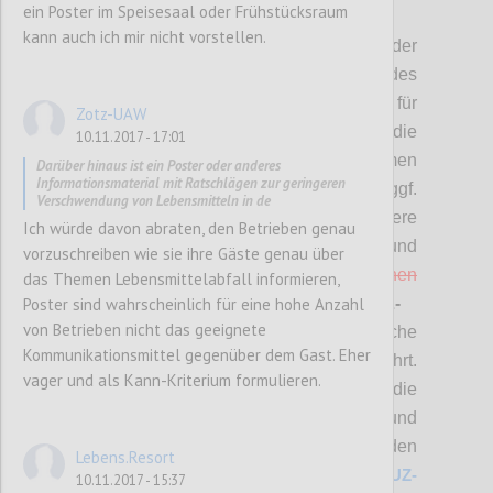
ein Poster im Speisesaal oder Frühstücksraum
P2
kann auch ich mir nicht vorstellen.
Hier stehen die
Vorschläge
bzgl. der
überarbeiteten
(MUSS-)Kriterien
des
Österreichischen Umweltzeichens für
Zotz-UAW
Tourismus zur Diskussion.
Bitte die
10.11.2017 - 17:01
Änderungsvorschläge bewerten (mit „Daumen
Darüber hinaus ist ein Poster oder anderes
Informationsmaterial mit Ratschlägen zur geringeren
hoch“ bzw. „Daumen runter“) und diese ggf.
Verschwendung von Lebensmitteln in de
auch kommentieren sowie allfällige weitere
Ich würde davon abraten, den Betrieben genau
Punkte einbringen.
Änderungen und
vorzuschreiben wie sie ihre Gäste genau über
Streichungen sind
rot
bzw.
rot durchgestrichen
das Themen Lebensmittelabfall informieren,
Poster sind wahrscheinlich für eine hohe Anzahl
zusätzlich hervorgehoben. Bei
SOLL-
von Betrieben nicht das geeignete
Kriterien
sind nur neue Kriterien
, wesentliche
Kommunikationsmittel gegenüber dem Gast. Eher
Änderungen sowie Streichungen angeführt.
vager und als Kann-Kriterium formulieren.
A
lle Änderungen in diesem Bereich sowie die
Anforderungen für die Beurteilung und
Prüfung und die
detaillierte Zuordnung zu den
Lebens.Resort
jeweiligen Betriebstypen finden Sie unter
UZ-
10.11.2017 - 15:37