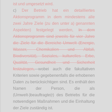
ist und umgesetzt wird.
c)
Der Betrieb hat ein
detailliertes
Aktionsprogramm in dem mindestens alle
zwei Jahre Ziele (zu den unter a) genannten
Aspekten) festgelegt werden,
In dem
Aktionsprogramm sind jeweils für vier Jahre
die Ziele für die Bereiche Umwelt (Energie,
Wasser, Chemikalien und Abfall,
Biodiversität), Soziales, kulturelles Erbe,
Qualität, Gesundheit und Sicherheit
festzulegen,
wobei auch die fakultativen
Kriterien sowie gegebenenfalls die erhobenen
Daten zu berücksichtigen sind. Es enthält den
Namen der Person, die als
(Umwelt-)beauftragte(r) des Betriebs für die
notwendigen Maßnahmen und die Einhaltung
der Ziele zuständig ist.