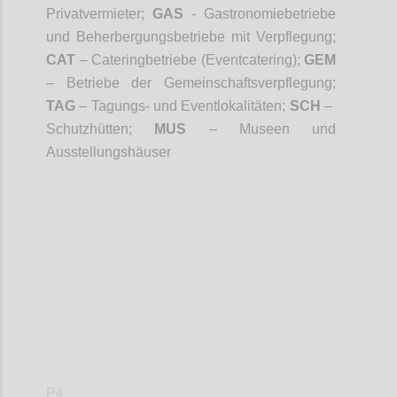
Privatvermieter;
GAS
- Gastronomiebetriebe
und Beherbergungsbetriebe mit Verpflegung;
CAT
– Cateringbetriebe (Eventcatering);
GEM
– Betriebe der Gemeinschaftsverpflegung;
TAG
– Tagungs- und Eventlokalitäten;
SCH
–
Schutzhütten;
MUS
– Museen und
Ausstellungshäuser
Confi
P4