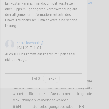
200 Kriterienvergleich Vers. 6.1 (2014) zu
Ein Poster kann ich mir dazu nicht vorstellen,
aber Tipps mit geringeren Verschwendung auf
Entwurf (2017)
den allgemeinen Informationszetteln des
Umweltzeichens am Zimmer wäre eine schöne
Confi
Lösung.
petra.hoebarth@...
10.11.2017 - 11:03
Auch für uns kommt ein Poster im Speisesaal
nicht in Frage.
P3
next ›
1 of 3
Sofern nicht anders angegeben, gelten die
MUSS-Kriterien immer für alle Betriebstypen,
wobei für die Ausnahmen folgende
Abkürzungen
verwendet werden
:
BEH
– Beherbergungsbetriebe;
PRI
–