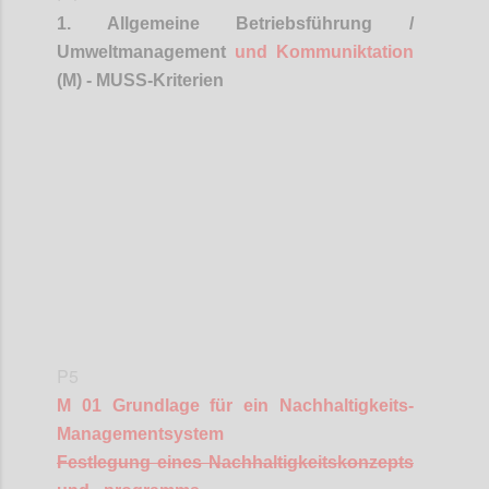
1. Allgemeine Betriebsführung /
Umweltmanagement
und
Kommuniktation
(M) - MUSS-Kriterien
Confi
P5
M 01 Grundlage für ein Nachhaltigkeits-
Managementsystem
Festlegung eines Nachhaltigkeitskonzepts