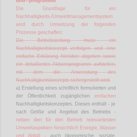
und
–
programms
Die Grundlage für ein
Nachhaltigkeits-/Umweltmanagementsystem
wird durch Umsetzung der folgenden
Prozesse geschaffen:
Die Betriebsleitung muss ein
Nachhaltigkeitskonzept verfolgen und eine
einfache Erklärung hierüber abgeben sowie
ein detailliertes Aktionsprogramm aufstellen,
mit dem die Anwendung des
Nachhaltigkeitskonzepts sichergestellt wird.
a) Erstellung eines schriftlich formulierten und
der Öffentlichkeit zugänglichen
einfachen
Nachhaltigkeitskonzeptes. Dieses enthält - je
nach Größe und Angebot des Betriebs -
neben den für den Betrieb relevantesten
Umweltaspekten hinsichtlich Energie, Wasser
und Abfall -
auch ökonomische, soziale,