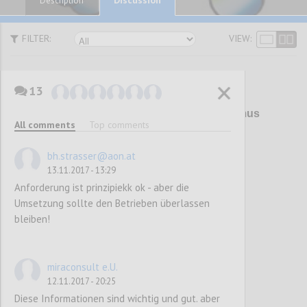
Description
FILTER:
VIEW:
13
P1
Überarbeitung Umweltzeichen Tourismus
All comments
Top comments
und Freizeitwirtschaft (UZ 200)
bh.strasser@aon.at
13.11.2017 - 13:29
Confi
Anforderung ist prinzipiekk ok - aber die
Umsetzung sollte den Betrieben überlassen
bleiben!
miraconsult e.U.
12.11.2017 - 20:25
Diese Informationen sind wichtig und gut. aber