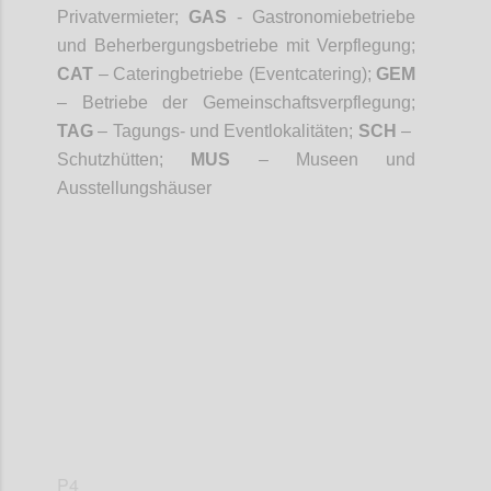
Privatvermieter;
GAS
- Gastronomiebetriebe
und Beherbergungsbetriebe mit Verpflegung;
CAT
– Cateringbetriebe (Eventcatering);
GEM
– Betriebe der Gemeinschaftsverpflegung;
TAG
– Tagungs- und Eventlokalitäten;
SCH
–
Schutzhütten;
MUS
– Museen und
Ausstellungshäuser
Confi
P4