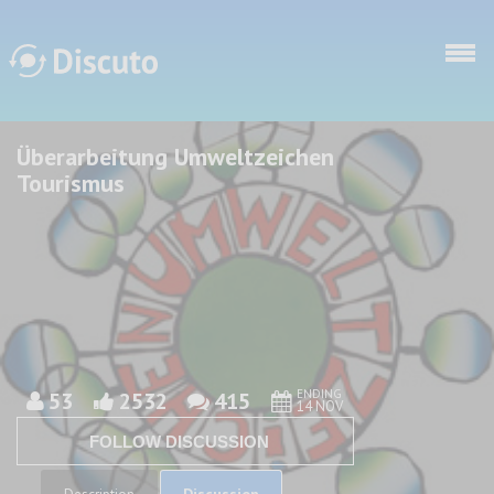
Skip to main content
Überarbeitung Umweltzeichen
Discuto
Discuto
Tourismus
ENDING
53
2532
415
14 NOV
FOLLOW DISCUSSION
Discussion