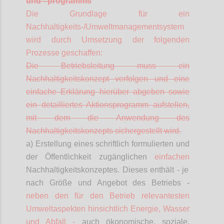
und
–
programms
Die Grundlage für ein
Nachhaltigkeits-/Umweltmanagementsystem
wird durch Umsetzung der folgenden
Prozesse geschaffen:
Die Betriebsleitung muss ein
Nachhaltigkeitskonzept verfolgen und eine
einfache Erklärung hierüber abgeben sowie
ein detailliertes Aktionsprogramm aufstellen,
mit dem die Anwendung des
Nachhaltigkeitskonzepts sichergestellt wird.
a) Erstellung eines schriftlich formulierten und
der Öffentlichkeit zugänglichen
einfachen
Nachhaltigkeitskonzeptes. Dieses enthält - je
nach Größe und Angebot des Betriebs -
neben den für den Betrieb relevantesten
Umweltaspekten hinsichtlich Energie, Wasser
und Abfall -
auch ökonomische, soziale,