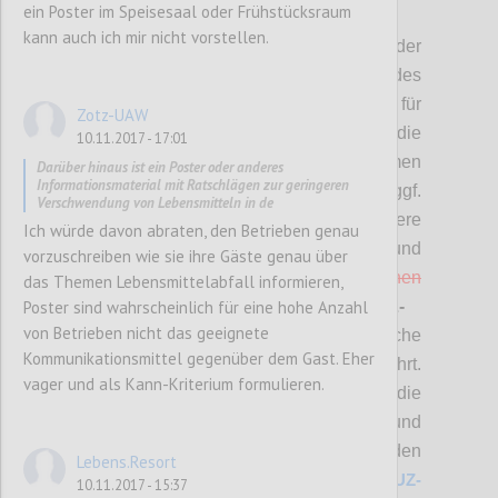
ein Poster im Speisesaal oder Frühstücksraum
P2
kann auch ich mir nicht vorstellen.
Hier stehen die
Vorschläge
bzgl. der
überarbeiteten
(MUSS-)Kriterien
des
Österreichischen Umweltzeichens für
Zotz-UAW
Tourismus zur Diskussion.
Bitte die
10.11.2017 - 17:01
Änderungsvorschläge bewerten (mit „Daumen
Darüber hinaus ist ein Poster oder anderes
Informationsmaterial mit Ratschlägen zur geringeren
hoch“ bzw. „Daumen runter“) und diese ggf.
Verschwendung von Lebensmitteln in de
auch kommentieren sowie allfällige weitere
Ich würde davon abraten, den Betrieben genau
Punkte einbringen.
Änderungen und
vorzuschreiben wie sie ihre Gäste genau über
Streichungen sind
rot
bzw.
rot durchgestrichen
das Themen Lebensmittelabfall informieren,
Poster sind wahrscheinlich für eine hohe Anzahl
zusätzlich hervorgehoben. Bei
SOLL-
von Betrieben nicht das geeignete
Kriterien
sind nur neue Kriterien
, wesentliche
Kommunikationsmittel gegenüber dem Gast. Eher
Änderungen sowie Streichungen angeführt.
vager und als Kann-Kriterium formulieren.
A
lle Änderungen in diesem Bereich sowie die
Anforderungen für die Beurteilung und
Prüfung und die
detaillierte Zuordnung zu den
Lebens.Resort
jeweiligen Betriebstypen finden Sie unter
UZ-
10.11.2017 - 15:37