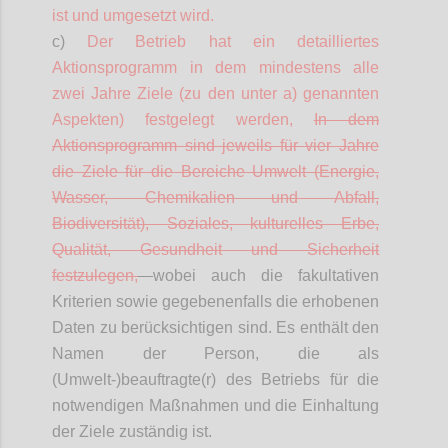
ist und umgesetzt wird.
c)
Der Betrieb hat ein
detailliertes
Aktionsprogramm in dem mindestens alle
zwei Jahre Ziele (zu den unter a) genannten
Aspekten) festgelegt werden,
In dem
Aktionsprogramm sind jeweils für vier Jahre
die Ziele für die Bereiche Umwelt (Energie,
Wasser, Chemikalien und Abfall,
Biodiversität), Soziales, kulturelles Erbe,
Qualität, Gesundheit und Sicherheit
festzulegen,
wobei auch die fakultativen
Kriterien sowie gegebenenfalls die erhobenen
Daten zu berücksichtigen sind. Es enthält den
Namen der Person, die als
(Umwelt-)beauftragte(r) des Betriebs für die
notwendigen Maßnahmen und die Einhaltung
der Ziele zuständig ist.