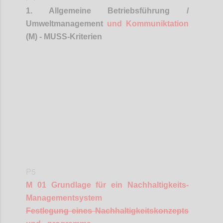
1. Allgemeine Betriebsführung /
Umweltmanagement
und
Kommuniktation
(M) - MUSS-Kriterien
Confi
P5
M 01 Grundlage für ein Nachhaltigkeits-
Managementsystem
Festlegung eines Nachhaltigkeitskonzepts