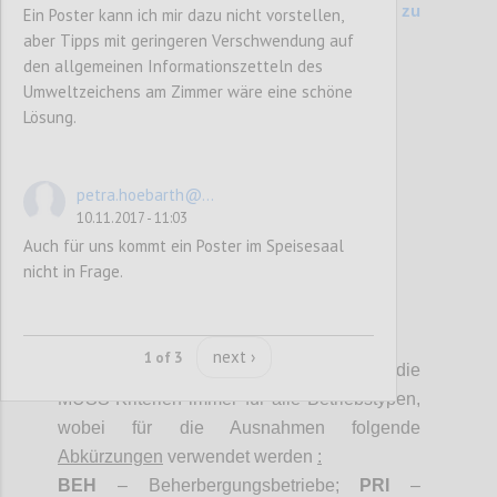
200 Kriterienvergleich Vers. 6.1 (2014) zu
Ein Poster kann ich mir dazu nicht vorstellen,
aber Tipps mit geringeren Verschwendung auf
Entwurf (2017)
den allgemeinen Informationszetteln des
Umweltzeichens am Zimmer wäre eine schöne
Confi
Lösung.
petra.hoebarth@...
10.11.2017 - 11:03
Auch für uns kommt ein Poster im Speisesaal
nicht in Frage.
P3
next ›
1 of 3
Sofern nicht anders angegeben, gelten die
MUSS-Kriterien immer für alle Betriebstypen,
wobei für die Ausnahmen folgende
Abkürzungen
verwendet werden
:
BEH
– Beherbergungsbetriebe;
PRI
–