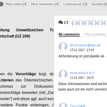
l
Most voted (20)
Most comments (20)
Controversial (20)
Decided (0)
13
beitung Umweltzeichen Tourismus und
All comments
Top comments
irtschaft (UZ 200)
bh.strasser@aon.at
Configure
13.11.2017 - 13:29
Anforderung ist prinzipiekk ok 
miraconsult e.U.
ehen die
Vorschläge
bzgl. der überarbeiteten
12.11.2017 - 20:25
riterien
des Österreichischen Umweltzeichens
Diese Informationen sind wicht
urismus zur Diskussion.
Bitte die
kann auch ich mir nicht vorstell
svorschläge bewerten (mit „Daumen hoch“ bzw.
unter“) und diese ggf. auch kommentieren sowie
e weitere Punkte einbringen.
Änderungen und
Zotz-UAW