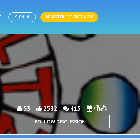
T
SIGN IN
REGISTER FOR FREE NOW
ENDING
53
2532
415
14 NOV
FOLLOW DISCUSSION