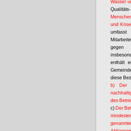
Wasser un
Qualität
Menschenr
und Kri
umfasst
Mitarbeit
gegen k
insbeson
enthält e
Gemeinde
diese Bez
b) Der B
nachhaltig
des Betri
c)
Der Bet
mindeste
genannt
Aktionspr