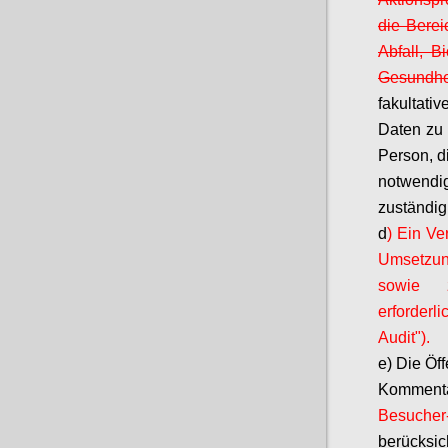
die Bere
Abfall, Bi
Gesundhei
fakultati
Daten zu 
Person, di
notwendi
zuständig 
d
) Ein Ve
Umsetzun
sowie z
erforderl
Audit").
e) Die Öf
Komment
Besucher-
berücksi