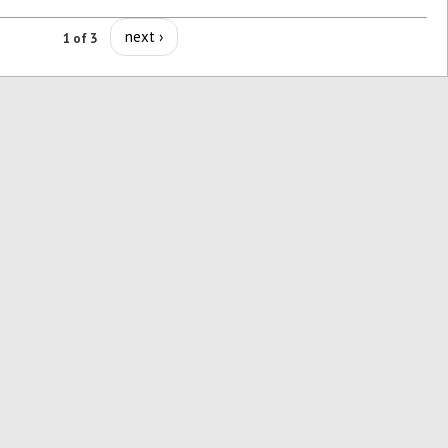
next ›
1 of 3