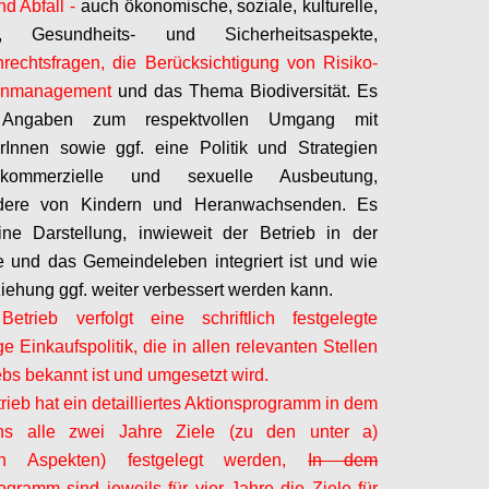
d Abfall -
auch ökonomische, soziale, kulturelle,
s-, Gesundheits- und Sicherheitsaspekte,
echtsfragen, die Berücksichtigung von Risiko-
senmanagement
und das Thema Biodiversität. Es
 Angaben zum respektvollen Umgang mit
erInnen
sowie ggf. eine Politik und Strategien
ommerzielle und sexuelle Ausbeutung,
dere von Kindern und Heranwachsenden. Es
ine Darstellung, inwieweit der Betrieb in der
 und das Gemeindeleben integriert ist und wie
iehung ggf. weiter verbessert werden kann.
etrieb verfolgt eine schriftlich festgelegte
e Einkaufspolitik, die in allen relevanten Stellen
ebs bekannt ist und umgesetzt wird.
rieb hat ein
detailliertes Aktionsprogramm in dem
ns alle zwei Jahre Ziele (zu den unter a)
en Aspekten) festgelegt werden,
In dem
ogramm sind jeweils für vier Jahre die Ziele für