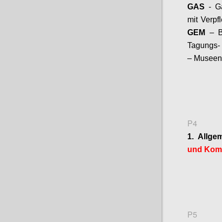
GAS
- G
mit Verpf
GEM
– B
Tagungs- 
– Museen
P4
1. Allge
und
Komm
P5