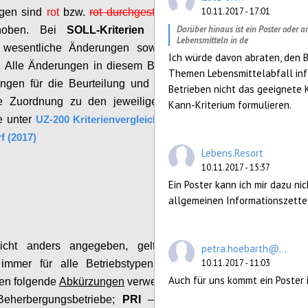
10.11.2017 - 17:01
ngen sind
rot
bzw.
rot durchgestrichen
zusätzlich
Darüber hinaus ist ein Poster oder
ehoben. Bei
SOLL-Kriterien
sind nur neue
Lebensmitteln in de
 wesentliche Änderungen sowie Streichungen
Ich würde davon abraten, den B
.
A
lle Änderungen in diesem Bereich sowie die
Themen Lebensmittelabfall info
ungen für die Beurteilung und Prüfung und die
Betrieben nicht das geeignete
rte Zuordnung zu den jeweiligen Betriebstypen
Kann-Kriterium formulieren.
e unter
UZ-200 Kriterienvergleich Vers. 6.1 (2014)
f (2017)
Lebens.Resort
10.11.2017 - 15:37
Configure
Ein Poster kann ich mir dazu n
allgemeinen Informationszette
nicht anders angegeben, gelten die MUSS-
petra.hoebarth@...
10.11.2017 - 11:03
n immer für alle Betriebstypen, wobei für die
Auch für uns kommt ein Poster i
n folgende
Abkürzungen
verwendet werden
:
Beherbergungsbetriebe;
PRI
– Privatvermieter;