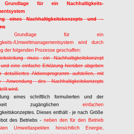
rundlage für ein Nachhaltigkeits-
entsystem
ung eines Nachhaltigkeitskonzepts und
–
ms
 Grundlage für ein
igkeits-/Umweltmanagementsystem wird durch
 der folgenden Prozesse geschaffen:
iebsleitung muss ein Nachhaltigkeitskonzept
 und eine einfache Erklärung hierüber abgeben
 detailliertes Aktionsprogramm aufstellen, mit
 Anwendung des Nachhaltigkeitskonzepts
ellt wird.
llung eines schriftlich formulierten und der
tlichkeit zugänglichen
einfachen
gkeitskonzeptes. Dieses enthält - je nach Größe
bot des Betriebs -
neben den für den Betrieb
esten Umweltaspekten hinsichtlich Energie,