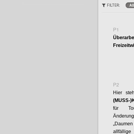
FILTER:
Al
P1
Überar
Freizeitw
P2
Hier st
(MUSS-)K
für To
Änderung
„Daumen r
allfällig