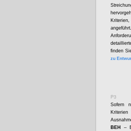
Streichu
hervorg
Kriterien
,
angeführt
Anforder
detaillie
finden Si
zu Entwur
P3
Sofern 
Kriterie
Ausnahme
BEH
– 