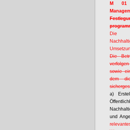
M 01 G
Managem
Festleg
program
Die
Nachhalt
Umsetzung
Die Betr
verfolgen
sowie ein
dem die
sichergest
a) Erste
Öffen
Nachhalti
und Ange
relevant