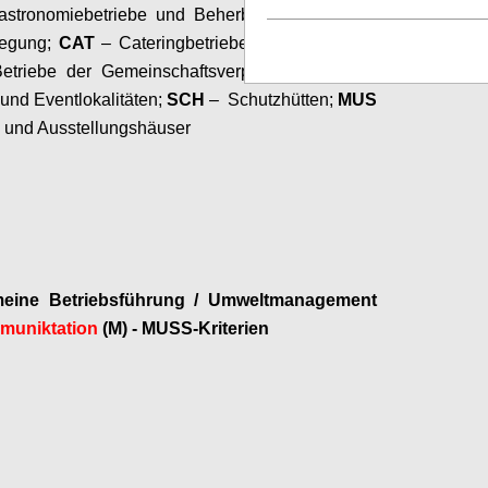
astronomiebetriebe und Beherbergungsbetriebe
legung;
CAT
– Cateringbetriebe (Eventcatering);
etriebe der Gemeinschaftsverpflegung;
TAG
–
und Eventlokalitäten;
SCH
– Schutzhütten;
MUS
 und Ausstellungshäuser
Configure
meine Betriebsführung / Umweltmanagement
uniktation
(M) - MUSS-Kriterien
Configure