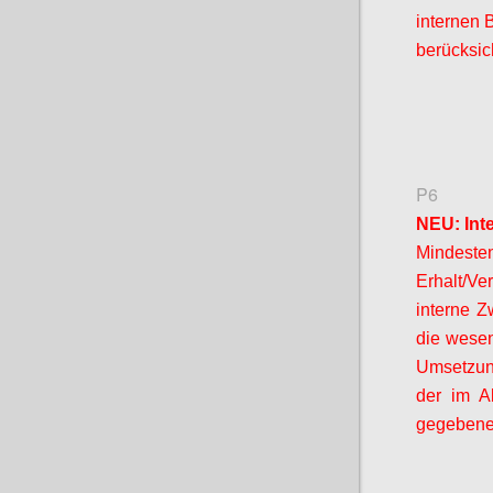
internen 
berücksic
P6
NEU: Int
Mindeste
Erhalt/V
interne Z
die wesen
Umsetzung
der im A
gegebenen