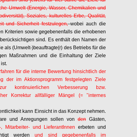
iche Umwelt (Energie, Wasser, Chemikalien und
odiversität), Soziales, kulturelles Erbe, Qualität,
t und Sicherheit festzulegen,
wobei auch die
ven Kriterien sowie gegebenenfalls die erhobenen
berücksichtigen sind. Es enthält den Namen der
e als (Umwelt-)beauftragte(r) des Betriebs für die
gen Maßnahmen und die Einhaltung der Ziele
ist.
rfahren für die interne Bewertung hinsichtlich der
g der im Aktionsprogramm festgelegten Ziele
ur kontinuierlichen Verbesserung bzw.
icher Korrektur allfälliger Mängel (= "internes
fentlichkeit kann Einsicht in das Konzept nehmen.
are und Anregungen sollen von
den
Gästen,
,
Mitarbeiter- und
LieferantInnen
erbeten und
chtigt werden
und sind gegebenenfalls im