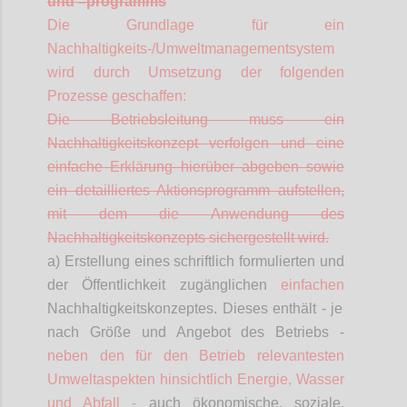
und
–
programms
Die Grundlage für ein
Nachhaltigkeits-/Umweltmanagementsystem
wird durch Umsetzung der folgenden
Prozesse geschaffen:
Die Betriebsleitung muss ein
Nachhaltigkeitskonzept verfolgen und eine
einfache Erklärung hierüber abgeben sowie
ein detailliertes Aktionsprogramm aufstellen,
mit dem die Anwendung des
Nachhaltigkeitskonzepts sichergestellt wird.
a) Erstellung eines schriftlich formulierten und
der Öffentlichkeit zugänglichen
einfachen
Nachhaltigkeitskonzeptes. Dieses enthält - je
nach Größe und Angebot des Betriebs -
neben den für den Betrieb relevantesten
Umweltaspekten hinsichtlich Energie, Wasser
und Abfall -
auch ökonomische, soziale,