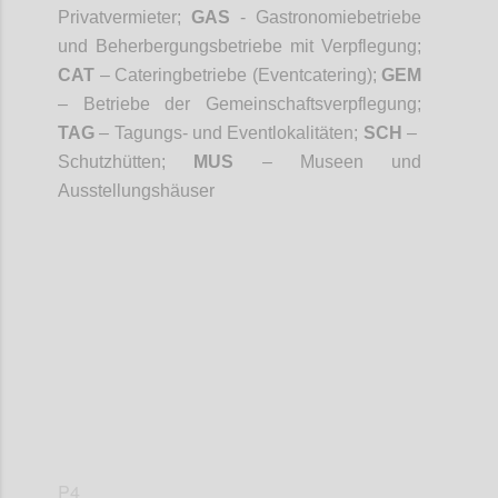
Privatvermieter;
GAS
- Gastronomiebetriebe
und Beherbergungsbetriebe mit Verpflegung;
CAT
– Cateringbetriebe (Eventcatering);
GEM
– Betriebe der Gemeinschaftsverpflegung;
TAG
– Tagungs- und Eventlokalitäten;
SCH
–
Schutzhütten;
MUS
– Museen und
Ausstellungshäuser
Confi
P4