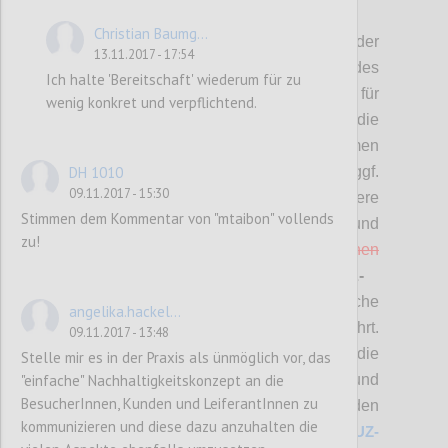
P2
Christian Baumg...
Hier stehen die
Vorschläge
bzgl. der
13.11.2017 - 17:54
überarbeiteten
(MUSS-)Kriterien
des
Ich halte 'Bereitschaft' wiederum für zu
Österreichischen Umweltzeichens für
wenig konkret und verpflichtend.
Tourismus zur Diskussion.
Bitte die
Änderungsvorschläge bewerten (mit „Daumen
hoch“ bzw. „Daumen runter“) und diese ggf.
DH 1010
09.11.2017 - 15:30
auch kommentieren sowie allfällige weitere
Stimmen dem Kommentar von "mtaibon" vollends
Punkte einbringen.
Änderungen und
zu!
Streichungen sind
rot
bzw.
rot durchgestrichen
zusätzlich hervorgehoben. Bei
SOLL-
Kriterien
sind nur neue Kriterien
, wesentliche
angelika.hackel...
Änderungen sowie Streichungen angeführt.
09.11.2017 - 13:48
A
lle Änderungen in diesem Bereich sowie die
Stelle mir es in der Praxis als ünmöglich vor, das
"einfache" Nachhaltigkeitskonzept an die
Anforderungen für die Beurteilung und
BesucherInnen, Kunden und LeiferantInnen zu
Prüfung und die
detaillierte Zuordnung zu den
kommunizieren und diese dazu anzuhalten die
jeweiligen Betriebstypen finden Sie unter
UZ-