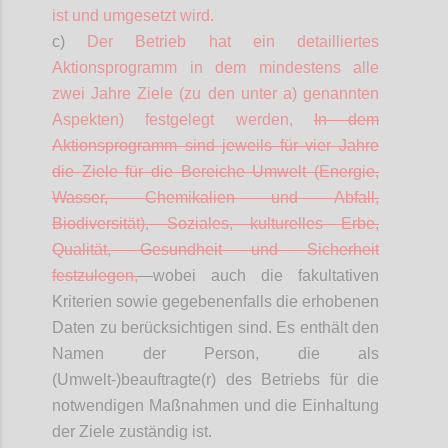
ist und umgesetzt wird.
c)
Der Betrieb hat ein
detailliertes
Aktionsprogramm in dem mindestens alle
zwei Jahre Ziele (zu den unter a) genannten
Aspekten) festgelegt werden,
In dem
Aktionsprogramm sind jeweils für vier Jahre
die Ziele für die Bereiche Umwelt (Energie,
Wasser, Chemikalien und Abfall,
Biodiversität), Soziales, kulturelles Erbe,
Qualität, Gesundheit und Sicherheit
festzulegen,
wobei auch die fakultativen
Kriterien sowie gegebenenfalls die erhobenen
Daten zu berücksichtigen sind. Es enthält den
Namen der Person, die als
(Umwelt-)beauftragte(r) des Betriebs für die
notwendigen Maßnahmen und die Einhaltung
der Ziele zuständig ist.