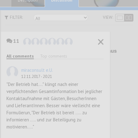
Description
FILTER:
VIEW:
11
P1
Überarbeitung Umweltzeichen Tourismus
All comments
Top comments
und Freizeitwirtschaft (UZ 200)
miraconsult e.U.
12.11.2017 - 20:21
Confi
"Der Betrieb hat...." klingt nach einer
verpflichtenden Gesamtinformation bei jeglicher
Kontaktaufnahme mit Gästen, BesucherInnen
und LieferantInnen. Besser wäre vielleicht eine
Formulierun, "Der Betrieb ist bereit ..... zu
informieren ..... und zur Beteiligung zu
motivieren....."