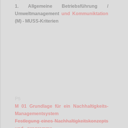
1. Allgemeine Betriebsführung /
Umweltmanagement
und
Kommuniktation
(M) - MUSS-Kriterien
Confi
P5
M 01 Grundlage für ein Nachhaltigkeits-
Managementsystem
Festlegung eines Nachhaltigkeitskonzepts