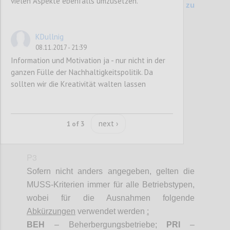
vielen Aspekte ebenfalls umzusetzen.
200 Kriterienvergleich Vers. 6.1 (2014) zu
Entwurf (2017)
KDullnig
08.11.2017 - 21:39
Confi
Information und Motivation ja - nur nicht in der
ganzen Fülle der Nachhaltigkeitspolitik. Da
sollten wir die Kreativität walten lassen
next ›
1 of 3
P3
Sofern nicht anders angegeben, gelten die
MUSS-Kriterien immer für alle Betriebstypen,
wobei für die Ausnahmen folgende
Abkürzungen
verwendet werden
:
BEH
– Beherbergungsbetriebe;
PRI
–