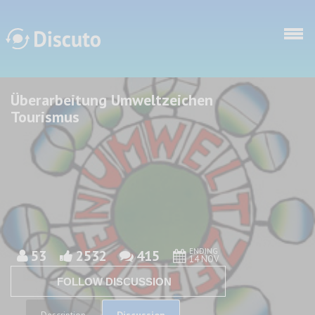
Skip to main content
Überarbeitung Umweltzeichen
Discuto
Discuto
Tourismus
ENDING
53
2532
415
14 NOV
FOLLOW DISCUSSION
Discussion