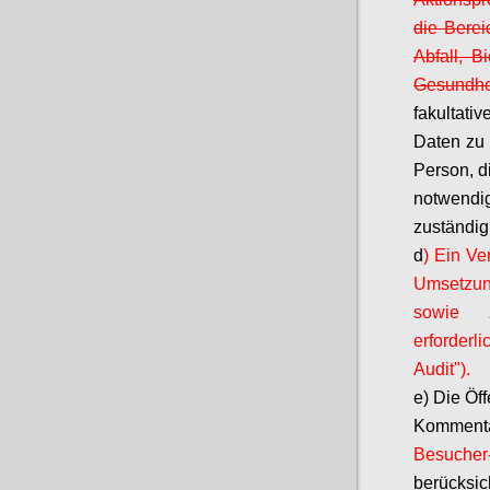
die Bere
Abfall, Bi
Gesundhei
fakultati
Daten zu 
Person, di
notwendi
zuständig 
d
) Ein Ve
Umsetzun
sowie z
erforderl
Audit").
e) Die Öf
Komment
Besucher-
berücksi