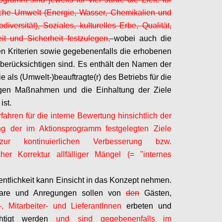
iche Umwelt (Energie, Wasser, Chemikalien und
odiversität), Soziales, kulturelles Erbe, Qualität,
t und Sicherheit festzulegen,
wobei auch die
ven Kriterien sowie gegebenenfalls die erhobenen
berücksichtigen sind. Es enthält den Namen der
e als (Umwelt-)beauftragte(r) des Betriebs für die
gen Maßnahmen und die Einhaltung der Ziele
ist.
rfahren für die interne Bewertung hinsichtlich der
g der im Aktionsprogramm festgelegten Ziele
ur kontinuierlichen Verbesserung bzw.
icher Korrektur allfälliger Mängel (= "internes
fentlichkeit kann Einsicht in das Konzept nehmen.
are und Anregungen sollen von
den
Gästen,
,
Mitarbeiter- und
LieferantInnen
erbeten und
chtigt werden
und sind gegebenenfalls im