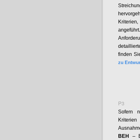
Streichu
hervorg
Kriterien
,
angeführt
Anforder
detaillie
finden Si
zu Entwur
P3
Sofern 
Kriterie
Ausnahme
BEH
– 