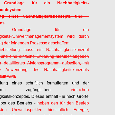
rundlage für ein Nachhaltigkeits-
entsystem
ung eines Nachhaltigkeitskonzepts und
–
ms
 Grundlage für ein
igkeits-/Umweltmanagementsystem wird durch
 der folgenden Prozesse geschaffen:
iebsleitung muss ein Nachhaltigkeitskonzept
 und eine einfache Erklärung hierüber abgeben
 detailliertes Aktionsprogramm aufstellen, mit
 Anwendung des Nachhaltigkeitskonzepts
ellt wird.
llung eines schriftlich formulierten und der
tlichkeit zugänglichen
einfachen
gkeitskonzeptes. Dieses enthält - je nach Größe
bot des Betriebs -
neben den für den Betrieb
esten Umweltaspekten hinsichtlich Energie,