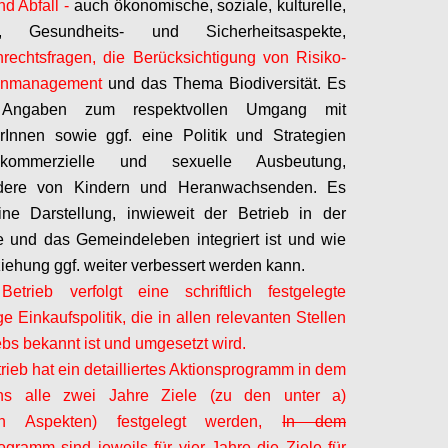
d Abfall -
auch ökonomische, soziale, kulturelle,
s-, Gesundheits- und Sicherheitsaspekte,
echtsfragen, die Berücksichtigung von Risiko-
senmanagement
und das Thema Biodiversität. Es
 Angaben zum respektvollen Umgang mit
erInnen
sowie ggf. eine Politik und Strategien
ommerzielle und sexuelle Ausbeutung,
dere von Kindern und Heranwachsenden. Es
ine Darstellung, inwieweit der Betrieb in der
 und das Gemeindeleben integriert ist und wie
iehung ggf. weiter verbessert werden kann.
etrieb verfolgt eine schriftlich festgelegte
e Einkaufspolitik, die in allen relevanten Stellen
ebs bekannt ist und umgesetzt wird.
rieb hat ein
detailliertes Aktionsprogramm in dem
ns alle zwei Jahre Ziele (zu den unter a)
en Aspekten) festgelegt werden,
In dem
ogramm sind jeweils für vier Jahre die Ziele für