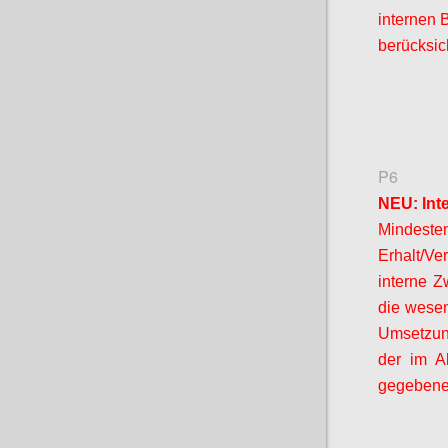
internen 
berücksic
P6
NEU: Int
Mindeste
Erhalt/V
interne Z
die wesen
Umsetzung
der im A
gegebenen