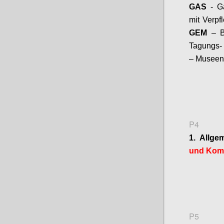
GAS
- G
mit Verpf
GEM
– B
Tagungs- 
– Museen
P4
1. Allge
und
Komm
P5