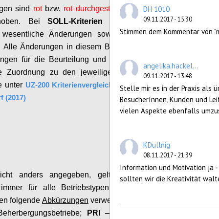
ngen sind
rot
bzw.
rot durchgestrichen
zusätzlich
DH 1010
09.11.2017 - 15:30
ehoben. Bei
SOLL-Kriterien
sind nur neue
Stimmen dem Kommentar von "mt
 wesentliche Änderungen sowie Streichungen
.
A
lle Änderungen in diesem Bereich sowie die
ungen für die Beurteilung und Prüfung und die
angelika.hackel...
rte Zuordnung zu den jeweiligen Betriebstypen
09.11.2017 - 13:48
e unter
UZ-200 Kriterienvergleich Vers. 6.1 (2014)
Stelle mir es in der Praxis als 
f (2017)
BesucherInnen, Kunden und Lei
vielen Aspekte ebenfalls umzu
Configure
KDullnig
08.11.2017 - 21:39
Information und Motivation ja - 
nicht anders angegeben, gelten die MUSS-
sollten wir die Kreativität wal
n immer für alle Betriebstypen, wobei für die
n folgende
Abkürzungen
verwendet werden
:
Beherbergungsbetriebe;
PRI
– Privatvermieter;