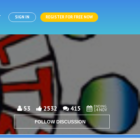
T
SIGN IN
REGISTER FOR FREE NOW
ENDING
53
2532
415
14 NOV
FOLLOW DISCUSSION