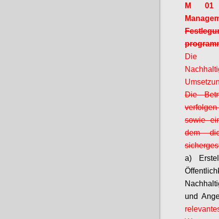
M 01 G
Managem
Festleg
program
Die
Nachhalt
Umsetzung
Die Betr
verfolgen
sowie ein
dem die
sichergest
a) Erste
Öffen
Nachhalti
und Ange
relevant