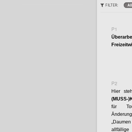
FILTER:
Al
P1
Überar
Freizeitw
P2
Hier st
(MUSS-)K
für To
Änderung
„Daumen r
allfällig