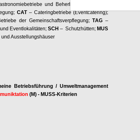
astronomiebetriebe und Beherbergungsbetriebe
legung;
CAT
– Cateringbetriebe (Eventcatering);
etriebe der Gemeinschaftsverpflegung;
TAG
–
und Eventlokalitäten;
SCH
– Schutzhütten;
MUS
 und Ausstellungshäuser
Configure
meine Betriebsführung / Umweltmanagement
uniktation
(M) - MUSS-Kriterien
Configure