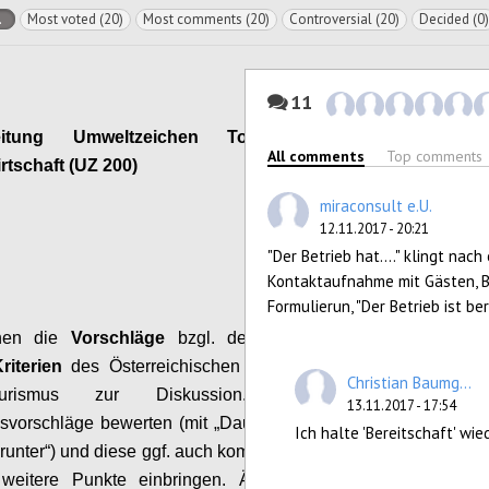
l
Most voted (20)
Most comments (20)
Controversial (20)
Decided (0)
11
beitung Umweltzeichen Tourismus und
All comments
Top comments
irtschaft (UZ 200)
miraconsult e.U.
Configure
12.11.2017 - 20:21
"Der Betrieb hat...." klingt nac
Kontaktaufnahme mit Gästen, Be
Formulierun, "Der Betrieb ist bere
ehen die
Vorschläge
bzgl. der überarbeiteten
riterien
des Österreichischen Umweltzeichens
Christian Baumg...
urismus zur Diskussion.
Bitte die
13.11.2017 - 17:54
svorschläge bewerten (mit „Daumen hoch“ bzw.
Ich halte 'Bereitschaft' wi
unter“) und diese ggf. auch kommentieren sowie
e weitere Punkte einbringen.
Änderungen und