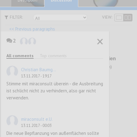
Description
FILTER:
VIEW:
<< Previous paragraphs
2
P141
All comments
Top comments
10. Verkehr / Mobilität (V) - SOLL-Kriterien
(neue Kriterien/wesentliche Änderungen/Streichungen)
Christian Baumg...
13.11.2017 - 19:17
Stimme mit miraconsult überein - die Ausbreitung
Confi
ist schlicht nicht zu verhindern, also gar nicht
verwenden.
miraconsult e.U.
13.11.2017 - 00:03
Die neue Bepflanzung von außenflächen sollte