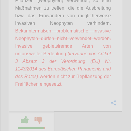
Pflanzen (Neophyten) verwendet, so sind
Maßnahmen zu treffen, die die Ausbreitung
bzw. das Einwandern von möglicherweise
invasiven Neophyten verhindern.
Bekanntermaßen problematische invasive
Neophyten dürfen nicht verwendet werden.
Invasive gebietsfremde Arten von
unionsweiter Bedeutung
(im Sinne von Artikel
3 Absatz 3 der Verordnung (EU) Nr.
1143/2014 des Europäischen Parlaments und
des Rates)
werden nicht zur Bepflanzung der
Freiflächen eingesetzt.
Confi