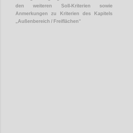
den weiteren Soll-Kriterien sowie
Anmerkungen zu Kriterien des Kapitels
„
Außenbereich / Freiflächen
“
Confi