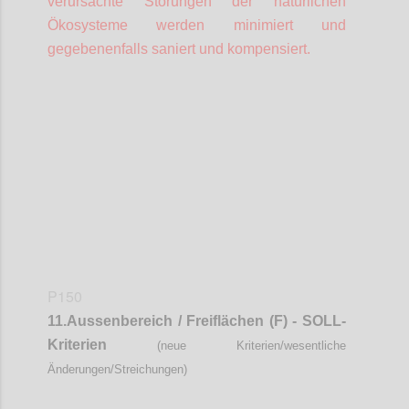
verursachte Störungen der natürlichen
Ökosysteme werden minimiert und
gegebenenfalls saniert und kompensiert.
Confi
P150
11.Aussenbereich / Freiflächen (F) - SOLL-
Kriterien
(neue Kriterien/wesentliche
Änderungen/Streichungen)