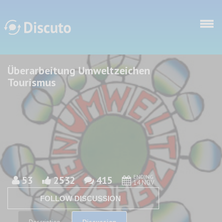
Skip to main content
Überarbeitung Umweltzeichen
Discuto
Discuto
Tourismus
ENDING
53
2532
415
14 NOV
FOLLOW DISCUSSION
Discussion