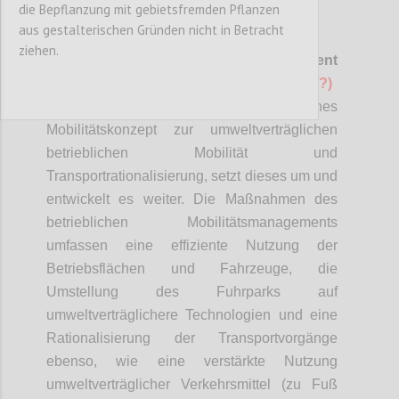
die Bepflanzung mit gebietsfremden Pflanzen
aus gestalterischen Gründen nicht in Betracht
P142
ziehen.
V 12 Betriebliches Mobilitätsmanagement
(könnte für CAT und GEM ev. MUSS sein?)
Der Betrieb besitzt ein betriebsspezifisches
Mobilitätskonzept zur umweltverträglichen
betrieblichen Mobilität und
Transportrationalisierung, setzt dieses um und
entwickelt es weiter. Die Maßnahmen des
betrieblichen Mobilitätsmanagements
umfassen eine effiziente Nutzung der
Betriebsflächen und Fahrzeuge, die
Umstellung des Fuhrparks auf
umweltverträglichere Technologien und eine
Rationalisierung der Transportvorgänge
ebenso, wie eine verstärkte Nutzung
umweltverträglicher Verkehrsmittel (zu Fuß