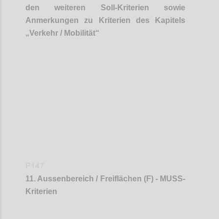
den weiteren Soll-Kriterien sowie
Anmerkungen zu Kriterien des Kapitels
„
Verkehr / Mobilität
“
Confi
P147
11
.
Aussenbereich
/ Freiflächen (F) - MUSS-
Kriterien