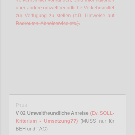
über andere umweltfreundliche Verkehrsmittel
zur Verfügung zu stellen (z.B. Hinweise auf
Radrouten, Abholservice etc.).
Confi
P138
V 02 Umweltfreundliche Anreise
(Ev. SOLL-
Kriterium - Umsetzung??)
(MUSS nur für
BEH und TAG)