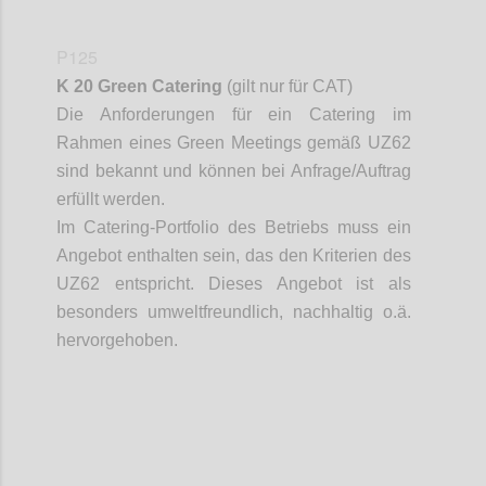
P125
K 20 Green Catering
(gilt nur für CAT)
Die Anforderungen für ein Catering im
Rahmen eines Green Meetings gemäß UZ
62
sind bekannt und können bei Anfrage/Auftrag
erfüllt werden.
Im Catering-Portfolio des Betriebs muss ein
Angebot enthalten sein, das den Kriterien des
UZ
62 entspricht. Dieses Angebot ist als
besonders umweltfreundlich, nachhaltig o.ä.
hervorgehoben.
Confi