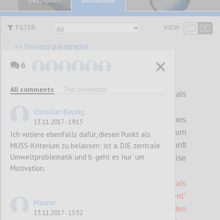
Description
FILTER:
VIEW:
<< Previous paragraphs
6
P121
All comments
Top comments
K 16 Leitungswasser
(gilt nur für GEM als
MUSS)
Christian Baumg...
Der Betrieb stellt kostenlos frisches
13.11.2017 - 19:15
Leitungswasser zu den Mahlzeiten, zum
Ich votiere ebenfalls dafür, diesen Punkt als
MUSS-Kriterium zu belassen; ist a. DIE zentrale
Kaffee etc. bereit. Auf die Qualität/Herkunft
Umweltproblematik und b. geht es 'nur' um
des Trinkwassers wird in geeigneter Weise
Motivation.
zusätzlich hingewiesen.
Bei Veranstaltungen, die nach UZ 62 als
"Green Meeting" oder "Green Event"
Maurer
zertifiziert sind, muss Leitungswasser den
13.11.2017 - 15:52