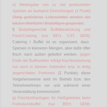
e) Weitergabe von zu viel produzierten
Speisen an karitative Einrichtungen (1 Punkt)
Übrig gebliebene Lebensmittel werden der
lokalen Wohlfahrt / Bedürftigen gespendet
.
f)
Bedarfsgerechte Buffetbestückung und
Front-
Cooking
(nur BEH, CAT, GEM):
Catering / Buffet ist so organisiert, dass
Speisen in kleineren Mengen, aber dafür öfter
frisch nach außen geliefert werden,
gegen
Ende der Buffetzeiten erfolgt Nachbestückung
nur noch in kleinen Gebinden bzw. in fertig
angerichteten Portionen
(2 Punkte)
; diese
Vorgehensweise wird im Betrieb bzw. den
TeilnehmerInnen
vor und während einer
Veranstaltung kommuniziert.
g) Frischbrühanlagen für Heißgetränke beim
Frühstücksbuffet (nur BEH, GEM):