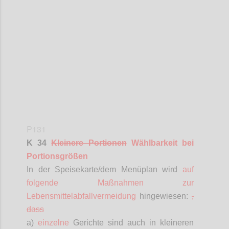
Confi
P131
K 34
Kleinere Portionen
Wählbarkeit bei
Portionsgrößen
In der Speisekarte/dem Menüplan wird
auf
folgende Maßnahmen zur
Lebensmittelabfallvermeidung
hingewiesen
:
,
dass
a)
einzelne
Gerichte sind auch in kleineren