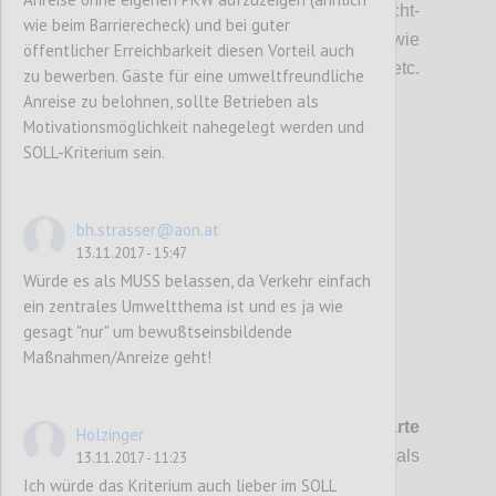
Verfügbarkeiten zu erstellen. Auf nicht-
wie beim Barrierecheck) und bei guter
saisonale Gemüse und Früchte wie
öffentlicher Erreichbarkeit diesen Vorteil auch
Erdbeeren im Winter, Spargel im Herbst etc.
zu bewerben. Gäste für eine umweltfreundliche
wird verzichtet.
Anreise zu belohnen, sollte Betrieben als
Motivationsmöglichkeit nahegelegt werden und
SOLL-Kriterium sein.
Confi
bh.strasser@aon.at
13.11.2017 - 15:47
Würde es als MUSS belassen, da Verkehr einfach
ein zentrales Umweltthema ist und es ja wie
gesagt "nur" um bewußtseinsbildende
Maßnahmen/Anreize geht!
P123
K 18 Herkunftshinweise in der Speisekarte
Holzinger
/ im Menüplan
(gilt nur für GEM und
CAT
als
13.11.2017 - 11:23
Ich würde das Kriterium auch lieber im SOLL
MUSS)