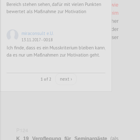
Bereich stehen sehen, dafür mit vielen Punkten
In der Speisekarte/dem Menüplan
sowie
bewertet als Maßnahme zur Motivation
durch entsprechende Kennzeichnungen beim
Catering
wird auf die Herkunft wesentlicher
Zutaten bzw. der gewählten Kategorien der
miraconsult e.U.
regionalen Herkunft hingewiesen (z.B. „unser
13.11.2017 - 00:18
Fleisch stammt von ... aus ...“ o.ä.).
Ich finde, dass es ein Musskriterium bleiben kann,
da es nur um Maßnahmen zur Motivation geht.
Confi
next ›
1 of 2
P124
K 19 Verpflegung für Seminargäste
(als