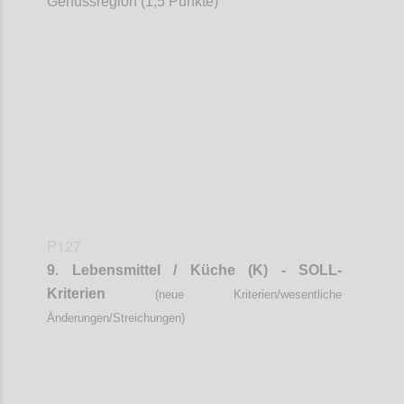
Genussregion (1,5 Punkte)
Confi
P127
9. Lebensmittel / Küche (K) - SOLL-
Kriterien
(neue Kriterien/wesentliche
Änderungen/Streichungen)
Confi