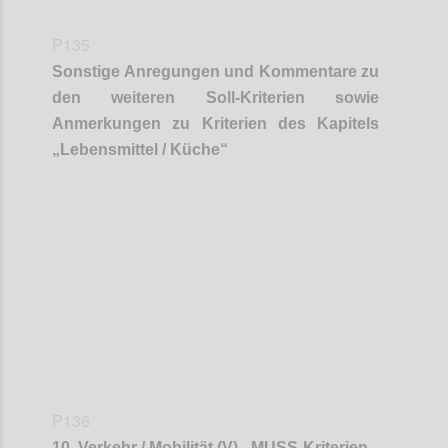
P135
Sonstige Anregungen und Kommentare zu
den weiteren Soll-Kriterien sowie
Anmerkungen zu Kriterien des Kapitels
„
Lebensmittel / Küche
“
Confi
P136
10
.
Verkehr / Mobilität (V) - MUSS-Kriterien