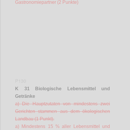
Gastronomiepartner (2 Punkte)
Confi
P130
K 31 Biologische Lebensmittel und
Getränke
a) Die Hauptzutaten von mindestens zwei
Gerichten stammen aus dem ökologischen
Landbau (1 Punkt).
a) Mindestens 15 % aller Lebensmittel und