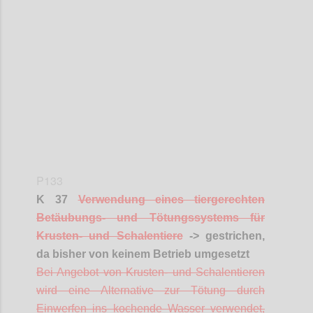
Confi
P133
K 37
Verwendung eines tiergerechten
Betäubungs- und Tötungssystems für
Krusten- und Schalentiere
-> gestrichen,
da bisher von keinem Betrieb umgesetzt
Bei Angebot von Krusten- und Schalentieren
wird eine Alternative zur Tötung durch
Einwerfen ins kochende Wasser verwendet,