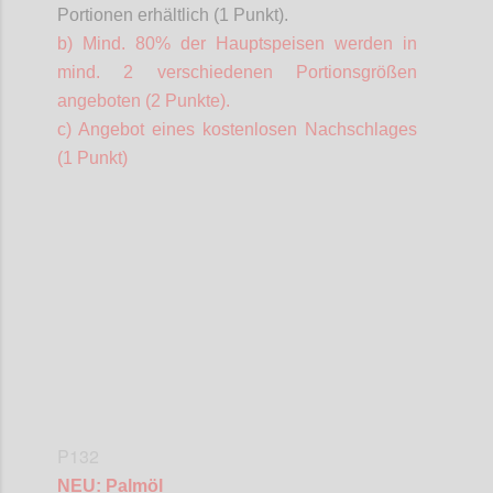
Portionen erhältlich (1 Punkt).
b) Mind. 80% der Hauptspeisen werden in
mind. 2 verschiedenen Portionsgrößen
angeboten (2 Punkte).
c) Angebot eines kostenlosen Nachschlages
(1 Punkt)
Confi
P132
NEU: Palmöl