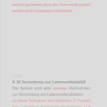
welche garantiert, dass die Tiere vorab getötet
werden (z.B.
Crustastun
-Verfahren).
Confi
P134
K 38 Vermeidung von Lebensmittelabfall
Der Betrieb setzt aktiv
sonstige
Maßnahmen
zur Vermeidung von Lebensmittelabfällen:
a) Aktive Teilnahme des Betriebes (3 Punkte)
bzw. einzelner
KüchenmitarbeiterInnen
(1,5