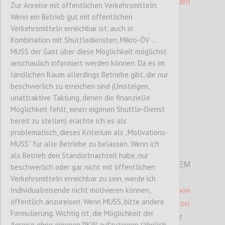
TeilnehmerInnen
kostenfrei angeboten
Zur Anreise mit öffentlichen Verkehrsmitteln.
werden.
Wenn ein Betrieb gut mit öffentlichen
Verkehrsmitteln erreichbar ist, auch in
Kombination mit Shuttlediensten, Mikro-ÖV ...
Confi
MUSS der Gast über diese Möglichkeit möglichst
anschaulich informiert werden können. Da es im
ländlichen Raum allerdings Betriebe gibt, die nur
beschwerlich zu erreichen sind (Umsteigen,
unattraktive Taktung, denen die finanzielle
Möglichkeit fehlt, einen eigenen Shuttle-Dienst
bereit zu stellen) erachte ich es als
problematisch, dieses Kriterium als „Motivations-
MUSS“ für alle Betriebe zu belassen. Wenn ich
P122
als Betrieb den Standortnachteil habe, nur
K 17 Saisonale Produkte
(gilt nur für GEM
beschwerlich oder gar nicht mit öffentlichen
und CAT als MUSS)
Verkehrsmitteln erreichbar zu sein, werde ich
Individualreisende nicht motivieren können,
D
as Speiseangebot an frischem
,
heimischen
öffentlich anzureisen. Wenn MUSS, bitte andere
Obst und Gemüse
aus regionaler Produktion
Formulierung. Wichtig ist, die Möglichkeit der
ist unter Berücksichtigung saisonaler
Anreise ohne eigenen PKW aufzuzeigen (ähnlich