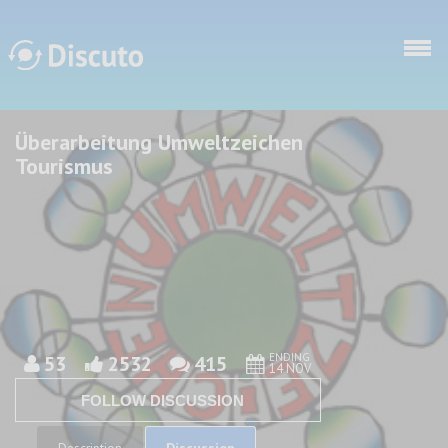
Skip to main content
Überarbeitung Umweltzeichen
Discuto
Discuto
Tourismus
ENDING
53
2532
415
14 NOV
FOLLOW DISCUSSION
Discussion