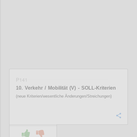
Confi
P141
10. Verkehr / Mobilität (V) - SOLL-Kriterien
(neue Kriterien/wesentliche Änderungen/Streichungen)
Confi