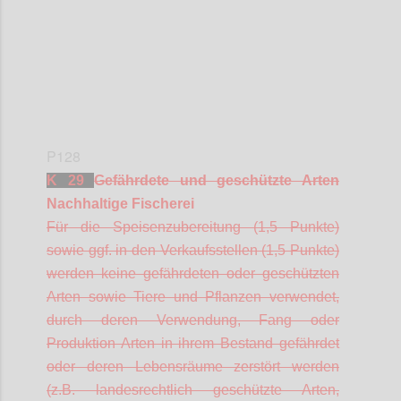
P128
K 29
Gefährdete und geschützte Arten
Nachhaltige Fischerei
Für die Speisenzubereitung (1,5 Punkte)
sowie ggf. in den Verkaufsstellen (1,5 Punkte)
werden keine gefährdeten oder geschützten
Arten sowie Tiere und Pflanzen verwendet,
durch deren Verwendung, Fang oder
Produktion Arten in ihrem Bestand gefährdet
oder deren Lebensräume zerstört werden
(z.B. landesrechtlich geschützte Arten,