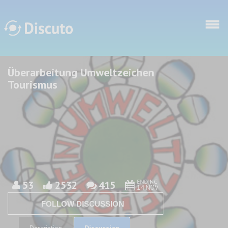
Skip to main content
Überarbeitung Umweltzeichen
Discuto
Discuto
Tourismus
ENDING
53
2532
415
14 NOV
FOLLOW DISCUSSION
Discussion