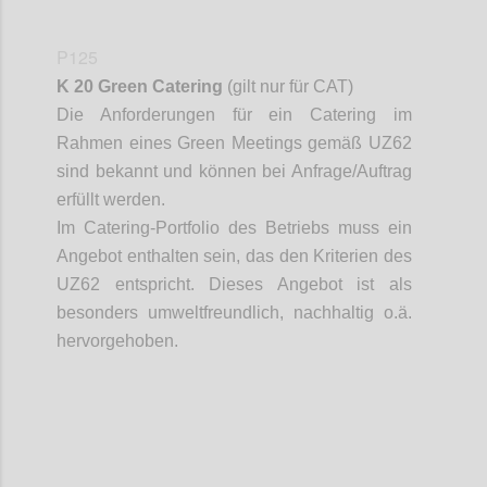
P125
K 20 Green Catering
(gilt nur für CAT)
Die Anforderungen für ein Catering im
Rahmen eines Green Meetings gemäß UZ
62
sind bekannt und können bei Anfrage/Auftrag
erfüllt werden.
Im Catering-Portfolio des Betriebs muss ein
Angebot enthalten sein, das den Kriterien des
UZ
62 entspricht. Dieses Angebot ist als
besonders umweltfreundlich, nachhaltig o.ä.
hervorgehoben.
Confi