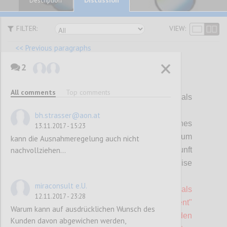
Description
FILTER:
VIEW:
<< Previous paragraphs
2
P121
All comments
Top comments
K 16 Leitungswasser
(gilt nur für GEM als
MUSS)
bh.strasser@aon.at
Der Betrieb stellt kostenlos frisches
13.11.2017 - 15:23
Leitungswasser zu den Mahlzeiten, zum
kann die Ausnahmeregelung auch nicht
nachvollziehen...
Kaffee etc. bereit. Auf die Qualität/Herkunft
des Trinkwassers wird in geeigneter Weise
zusätzlich hingewiesen.
miraconsult e.U.
Bei Veranstaltungen, die nach UZ 62 als
12.11.2017 - 23:28
"Green Meeting" oder "Green Event"
Warum kann auf ausdrücklichen Wunsch des
zertifiziert sind, muss Leitungswasser den
Kunden davon abgewichen werden,