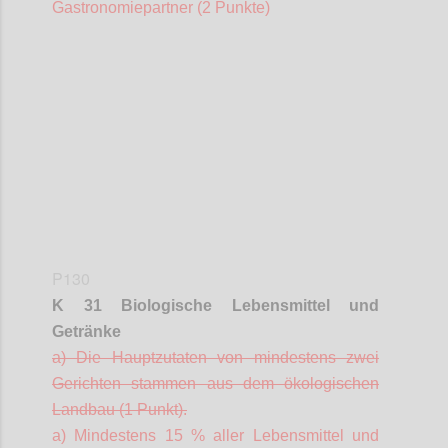
Gastronomiepartner (2 Punkte)
Confi
P130
K 31 Biologische Lebensmittel und
Getränke
a) Die Hauptzutaten von mindestens zwei
Gerichten stammen aus dem ökologischen
Landbau (1 Punkt).
a) Mindestens 15 % aller Lebensmittel und