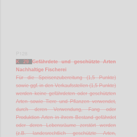
P128
K 29
Gefährdete und geschützte Arten
Nachhaltige Fischerei
Für die Speisenzubereitung (1,5 Punkte)
sowie ggf. in den Verkaufsstellen (1,5 Punkte)
werden keine gefährdeten oder geschützten
Arten sowie Tiere und Pflanzen verwendet,
durch deren Verwendung, Fang oder
Produktion Arten in ihrem Bestand gefährdet
oder deren Lebensräume zerstört werden
(z.B. landesrechtlich geschützte Arten,