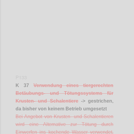
Confi
P133
K 37
Verwendung eines tiergerechten
Betäubungs- und Tötungssystems für
Krusten- und Schalentiere
-> gestrichen,
da bisher von keinem Betrieb umgesetzt
Bei Angebot von Krusten- und Schalentieren
wird eine Alternative zur Tötung durch
Einwerfen ins kochende Wasser verwendet,