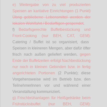
e) Weitergabe von zu viel produzierten
Speisen an karitative Einrichtungen (1 Punkt)
Übrig gebliebene Lebensmittel werden der
lokalen Wohlfahrt / Bedürftigen gespendet
.
f)
Bedarfsgerechte Buffetbestückung und
Front-
Cooking
(nur BEH, CAT, GEM):
Catering / Buffet ist so organisiert, dass
Speisen in kleineren Mengen, aber dafür öfter
frisch nach außen geliefert werden,
gegen
Ende der Buffetzeiten erfolgt Nachbestückung
nur noch in kleinen Gebinden bzw. in fertig
angerichteten Portionen
(2 Punkte)
; diese
Vorgehensweise wird im Betrieb bzw. den
TeilnehmerInnen
vor und während einer
Veranstaltung kommuniziert.
g) Frischbrühanlagen für Heißgetränke beim
Frühstücksbuffet (nur BEH, GEM):