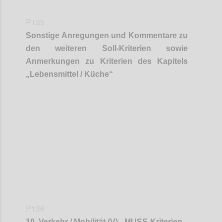
P135
Sonstige Anregungen und Kommentare zu
den weiteren Soll-Kriterien sowie
Anmerkungen zu Kriterien des Kapitels
„
Lebensmittel / Küche
“
Confi
P136
10
.
Verkehr / Mobilität (V) - MUSS-Kriterien