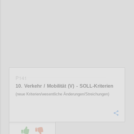
Confi
P141
10. Verkehr / Mobilität (V) - SOLL-Kriterien
(neue Kriterien/wesentliche Änderungen/Streichungen)
Confi