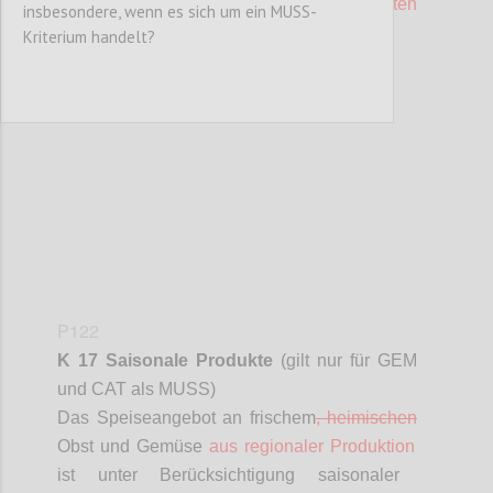
TeilnehmerInnen
kostenfrei angeboten
insbesondere, wenn es sich um ein MUSS-
werden.
Kriterium handelt?
Confi
P122
K 17 Saisonale Produkte
(gilt nur für GEM
und CAT als MUSS)
D
as Speiseangebot an frischem
,
heimischen
Obst und Gemüse
aus regionaler Produktion
ist unter Berücksichtigung saisonaler