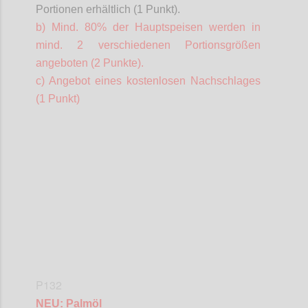
Portionen erhältlich (1 Punkt).
b) Mind. 80% der Hauptspeisen werden in
mind. 2 verschiedenen Portionsgrößen
angeboten (2 Punkte).
c) Angebot eines kostenlosen Nachschlages
(1 Punkt)
Confi
P132
NEU: Palmöl