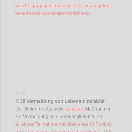
welche garantiert, dass die Tiere vorab getötet
werden (z.B.
Crustastun
-Verfahren).
Confi
P134
K 38 Vermeidung von Lebensmittelabfall
Der Betrieb setzt aktiv
sonstige
Maßnahmen
zur Vermeidung von Lebensmittelabfällen:
a) Aktive Teilnahme des Betriebes (3 Punkte)
bzw. einzelner
KüchenmitarbeiterInnen
(1,5