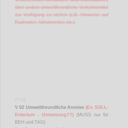
über andere umweltfreundliche Verkehrsmittel
zur Verfügung zu stellen (z.B. Hinweise auf
Radrouten, Abholservice etc.).
Confi
P138
V 02 Umweltfreundliche Anreise
(Ev. SOLL-
Kriterium - Umsetzung??)
(MUSS nur für
BEH und TAG)