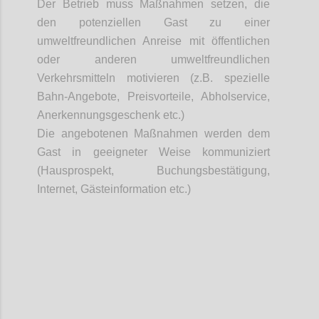
D
er Betrieb muss Maßnahmen setzen, die
den potenziellen Gast zu einer
umweltfreundlichen Anreise mit öffentlichen
oder anderen umweltfreundlichen
Verkehrsmitteln motivieren (z.B. spezielle
Bahn-Angebote, Preisvorteile, Abholservice,
Anerkennungsgeschenk etc.)
Die angebotenen Maßnahmen werden dem
Gast in geeigneter Weise kommuniziert
(Hausprospekt, Buchungsbestätigung,
Internet, Gästeinformation etc.)
Confi