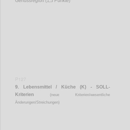
Genussregion (1,5 Punkte)
Confi
P127
9. Lebensmittel / Küche (K) - SOLL-
Kriterien
(neue Kriterien/wesentliche
Änderungen/Streichungen)
Confi