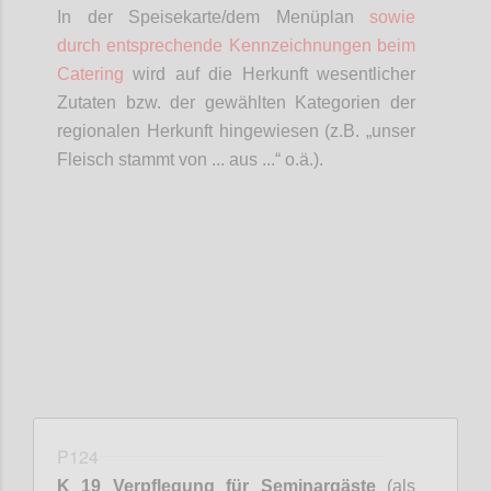
In der Speisekarte/dem Menüplan
sowie
durch entsprechende Kennzeichnungen beim
Catering
wird auf die Herkunft wesentlicher
Zutaten bzw. der gewählten Kategorien der
regionalen Herkunft hingewiesen (z.B. „unser
Fleisch stammt von ... aus ...“ o.ä.).
Confi
P124
K 19 Verpflegung für Seminargäste
(als