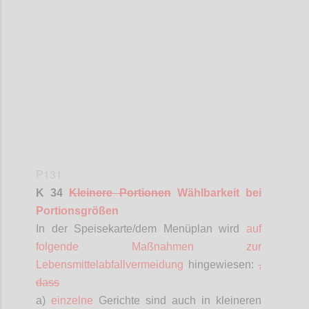
Confi
P131
K 34
Kleinere Portionen
Wählbarkeit bei
Portionsgrößen
In der Speisekarte/dem Menüplan wird
auf
folgende Maßnahmen zur
Lebensmittelabfallvermeidung
hingewiesen
:
,
dass
a)
einzelne
Gerichte sind auch in kleineren