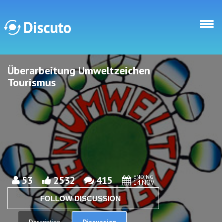
Skip to main content
Überarbeitung Umweltzeichen
Discuto
Discuto
Tourismus
ENDING
53
2532
415
14 NOV
FOLLOW DISCUSSION
Discussion