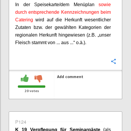
In der Speisekarte/dem Menüplan
sowie
durch entsprechende Kennzeichnungen beim
Catering
wird auf die Herkunft wesentlicher
Zutaten bzw. der gewählten Kategorien der
regionalen Herkunft hingewiesen (z.B. „unser
Fleisch stammt von ... aus ...“ o.ä.).
Confi
Add comment
20
votes
P124
K 19 Verpflegung für Seminargäste
(als