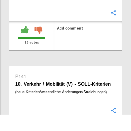
Confi
Add comment
15
votes
P141
10. Verkehr / Mobilität (V) - SOLL-Kriterien
(neue Kriterien/wesentliche Änderungen/Streichungen)
Confi