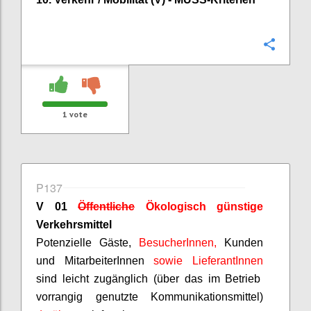
Confi
1
vote
P137
V 01
Öffentliche
Ökologisch günstige
Verkehrsmittel
Potenzielle Gäste,
BesucherInnen
,
Kunden
und
MitarbeiterInnen
sowie
LieferantInnen
sind leicht zugänglich (über das im Betrieb
vorrangig genutzte Kommunikationsmittel)