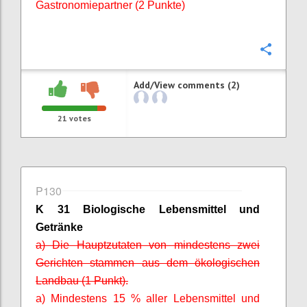
Gastronomiepartner (2 Punkte)
Confi
Add/View comments (2)
21
votes
P130
K 31 Biologische Lebensmittel und
Getränke
a) Die Hauptzutaten von mindestens zwei
Gerichten stammen aus dem ökologischen
Landbau (1 Punkt).
a) Mindestens 15 % aller Lebensmittel und