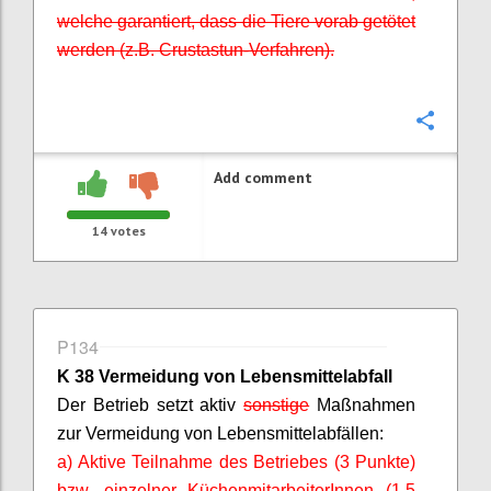
welche garantiert, dass die Tiere vorab getötet
werden (z.B.
Crustastun
-Verfahren).
Confi
Add comment
14
votes
P134
K 38 Vermeidung von Lebensmittelabfall
Der Betrieb setzt aktiv
sonstige
Maßnahmen
zur Vermeidung von Lebensmittelabfällen:
a) Aktive Teilnahme des Betriebes (3 Punkte)
bzw. einzelner
KüchenmitarbeiterInnen
(1,5