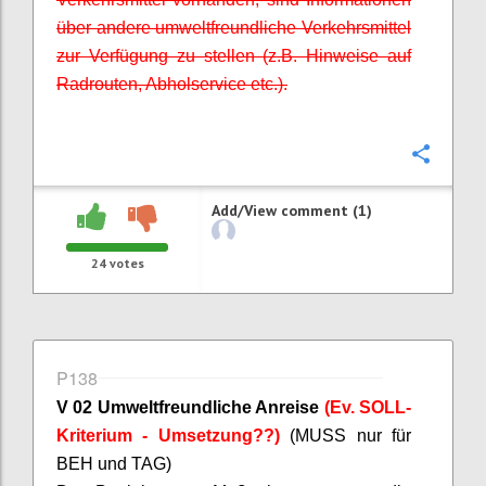
über andere umweltfreundliche Verkehrsmittel
zur Verfügung zu stellen (z.B. Hinweise auf
Radrouten, Abholservice etc.).
Confi
Add/View comment (1)
24
votes
P138
V 02 Umweltfreundliche Anreise
(Ev. SOLL-
Kriterium - Umsetzung??)
(MUSS nur für
BEH und TAG)