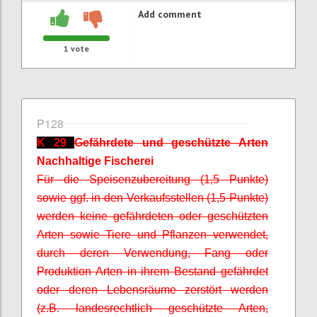
Add comment
1
vote
P128
K 29
Gefährdete und geschützte Arten
Nachhaltige Fischerei
Für die Speisenzubereitung (1,5 Punkte)
sowie ggf. in den Verkaufsstellen (1,5 Punkte)
werden keine gefährdeten oder geschützten
Arten sowie Tiere und Pflanzen verwendet,
durch deren Verwendung, Fang oder
Produktion Arten in ihrem Bestand gefährdet
oder deren Lebensräume zerstört werden
(z.B. landesrechtlich geschützte Arten,