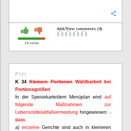
Confi
Add/View comments (4)
23
votes
P131
K 34
Kleinere Portionen
Wählbarkeit bei
Portionsgrößen
In der Speisekarte/dem Menüplan wird
auf
folgende Maßnahmen zur
Lebensmittelabfallvermeidung
hingewiesen
:
,
dass
a)
einzelne
Gerichte sind auch in kleineren