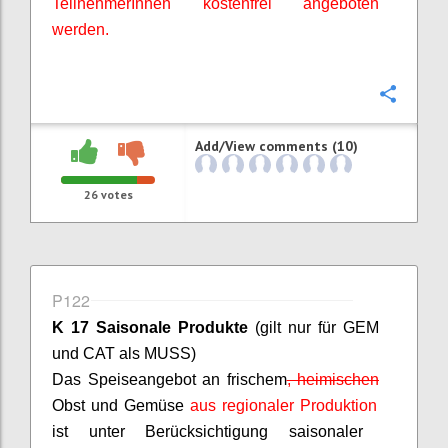
TeilnehmerInnen
kostenfrei angeboten
werden.
Confi
Add/View comments (10)
26
votes
P122
K 17 Saisonale Produkte
(gilt nur für GEM
und CAT als MUSS)
D
as Speiseangebot an frischem
,
heimischen
Obst und Gemüse
aus regionaler Produktion
ist unter Berücksichtigung saisonaler