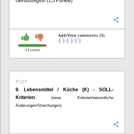
Genussregion (1,5 Punkte)
Confi
Add/View comments (3)
13
votes
P127
9. Lebensmittel / Küche (K) - SOLL-
Kriterien
(neue Kriterien/wesentliche
Änderungen/Streichungen)
Confi