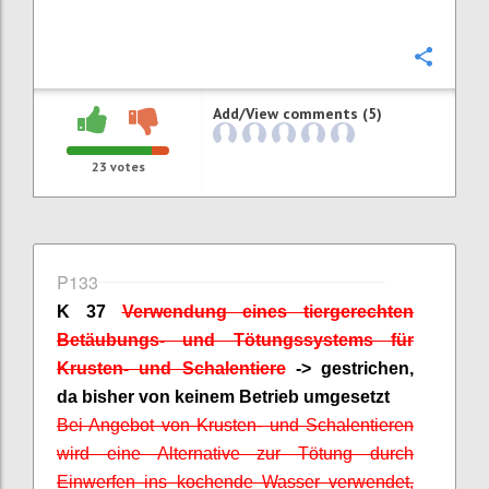
Confi
Add/View comments (5)
23
votes
P133
K 37
Verwendung eines tiergerechten
Betäubungs- und Tötungssystems für
Krusten- und Schalentiere
-> gestrichen,
da bisher von keinem Betrieb umgesetzt
Bei Angebot von Krusten- und Schalentieren
wird eine Alternative zur Tötung durch
Einwerfen ins kochende Wasser verwendet,