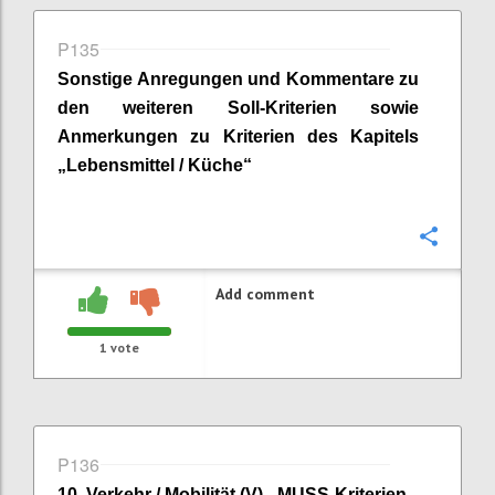
P135
Sonstige Anregungen und Kommentare zu
den weiteren Soll-Kriterien sowie
Anmerkungen zu Kriterien des Kapitels
„
Lebensmittel / Küche
“
Confi
Add comment
1
vote
P136
10
.
Verkehr / Mobilität (V) - MUSS-Kriterien