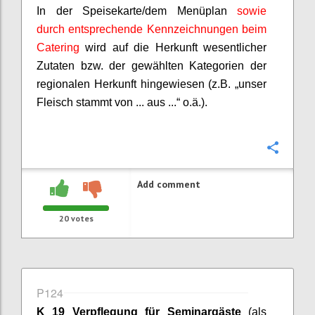
In der Speisekarte/dem Menüplan
sowie
durch entsprechende Kennzeichnungen beim
Catering
wird auf die Herkunft wesentlicher
Zutaten bzw. der gewählten Kategorien der
regionalen Herkunft hingewiesen (z.B. „unser
Fleisch stammt von ... aus ...“ o.ä.).
Confi
Add comment
20
votes
P124
K 19 Verpflegung für Seminargäste
(als