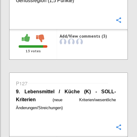
Genussregion (1,5 Punkte)
Confi
Add/View comments (3)
13
votes
P127
9. Lebensmittel / Küche (K) - SOLL-
Kriterien
(neue Kriterien/wesentliche
Änderungen/Streichungen)
Confi