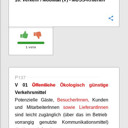
Confi
1
vote
P137
V 01
Öffentliche
Ökologisch günstige
Verkehrsmittel
Potenzielle Gäste,
BesucherInnen
,
Kunden
und
MitarbeiterInnen
sowie
LieferantInnen
sind leicht zugänglich (über das im Betrieb
vorrangig genutzte Kommunikationsmittel)