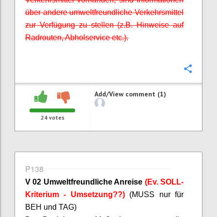
über andere umweltfreundliche Verkehrsmittel
zur Verfügung zu stellen (z.B. Hinweise auf
Radrouten, Abholservice etc.).
Confi
Add/View comment (1)
24
votes
P138
V 02 Umweltfreundliche Anreise
(Ev. SOLL-
Kriterium - Umsetzung??)
(MUSS nur für
BEH und TAG)