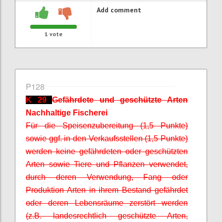
Add comment
1
vote
P128
K 29
Gefährdete und geschützte Arten
Nachhaltige Fischerei
Für die Speisenzubereitung (1,5 Punkte)
sowie ggf. in den Verkaufsstellen (1,5 Punkte)
werden keine gefährdeten oder geschützten
Arten sowie Tiere und Pflanzen verwendet,
durch deren Verwendung, Fang oder
Produktion Arten in ihrem Bestand gefährdet
oder deren Lebensräume zerstört werden
(z.B. landesrechtlich geschützte Arten,