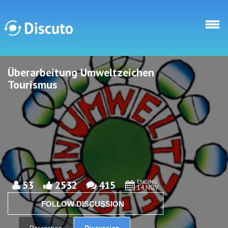
Skip to main content
Überarbeitung Umweltzeichen
Discuto
Discuto
Tourismus
ENDING
53
2532
415
14 NOV
FOLLOW DISCUSSION
Discussion