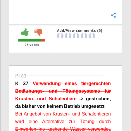
Confi
Add/View comments (5)
23
votes
P133
K 37
Verwendung eines tiergerechten
Betäubungs- und Tötungssystems für
Krusten- und Schalentiere
-> gestrichen,
da bisher von keinem Betrieb umgesetzt
Bei Angebot von Krusten- und Schalentieren
wird eine Alternative zur Tötung durch
Einwerfen ins kochende Wasser verwendet,