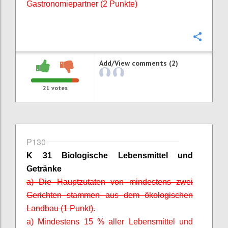
Gastronomiepartner (2 Punkte)
Confi
Add/View comments (2)
21
votes
P130
K 31 Biologische Lebensmittel und
Getränke
a) Die Hauptzutaten von mindestens zwei
Gerichten stammen aus dem ökologischen
Landbau (1 Punkt).
a) Mindestens 15 % aller Lebensmittel und