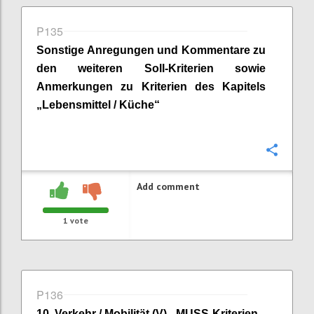
P135
Sonstige Anregungen und Kommentare zu
den weiteren Soll-Kriterien sowie
Anmerkungen zu Kriterien des Kapitels
„
Lebensmittel / Küche
“
Confi
Add comment
1
vote
P136
10
.
Verkehr / Mobilität (V) - MUSS-Kriterien