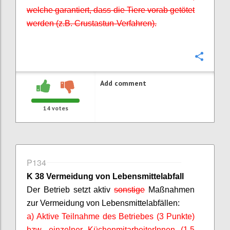
welche garantiert, dass die Tiere vorab getötet
werden (z.B.
Crustastun
-Verfahren).
Confi
Add comment
14
votes
P134
K 38 Vermeidung von Lebensmittelabfall
Der Betrieb setzt aktiv
sonstige
Maßnahmen
zur Vermeidung von Lebensmittelabfällen:
a) Aktive Teilnahme des Betriebes (3 Punkte)
bzw. einzelner
KüchenmitarbeiterInnen
(1,5