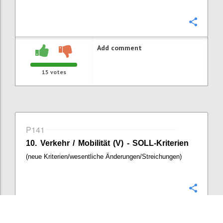
Confi
Add comment
15
votes
P141
10. Verkehr / Mobilität (V) - SOLL-Kriterien
(neue Kriterien/wesentliche Änderungen/Streichungen)
Confi