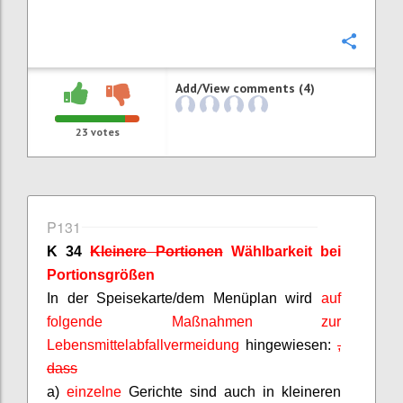
Confi
Add/View comments (4)
23
votes
P131
K 34
Kleinere Portionen
Wählbarkeit bei
Portionsgrößen
In der Speisekarte/dem Menüplan wird
auf
folgende Maßnahmen zur
Lebensmittelabfallvermeidung
hingewiesen
:
,
dass
a)
einzelne
Gerichte sind auch in kleineren