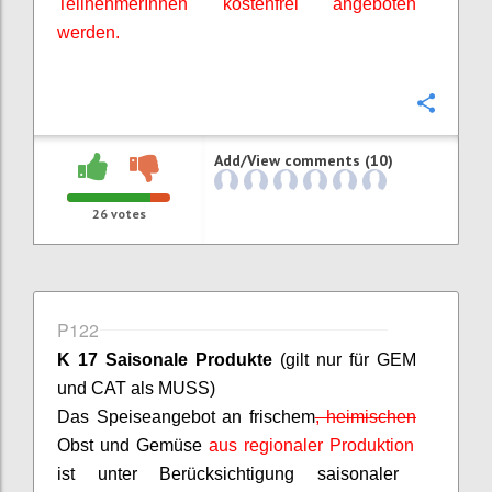
TeilnehmerInnen
kostenfrei angeboten
werden.
Confi
Add/View comments (10)
26
votes
P122
K 17 Saisonale Produkte
(gilt nur für GEM
und CAT als MUSS)
D
as Speiseangebot an frischem
,
heimischen
Obst und Gemüse
aus regionaler Produktion
ist unter Berücksichtigung saisonaler