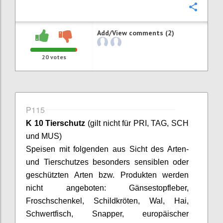
Confi
Add/View comments (2)
20
votes
P115
K 10 Tierschutz
(gilt nicht für PRI, TAG, SCH
und MUS)
Speisen mit folgenden aus Sicht des Arten-
und Tierschutzes besonders sensiblen oder
geschützten Arten bzw. Produkten werden
nicht angeboten: Gänsestopfleber,
Froschschenkel, Schildkröten, Wal, Hai,
Schwertfisch,
Snapper
, europäischer