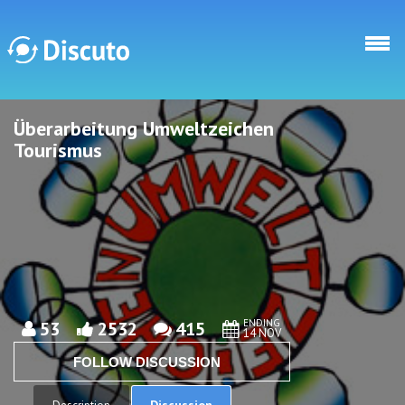
Skip to main content
Überarbeitung Umweltzeichen
Discuto
Discuto
Tourismus
ENDING
53
2532
415
14 NOV
FOLLOW DISCUSSION
Discussion