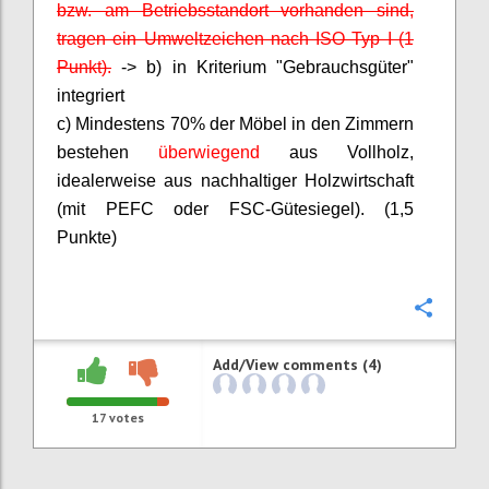
bzw. am Betriebsstandort vorhanden sind,
tragen ein Umweltzeichen nach ISO Typ I (1
Punkt).
-> b) in Kriterium "Gebrauchsgüter"
integriert
c) Mindestens 70% der Möbel in den Zimmern
bestehen
überwiegend
aus Vollholz,
idealerweise aus nachhaltiger Holzwirtschaft
(mit PEFC oder FSC-Gütesiegel). (1,5
Punkte)
Confi
Add/View comments (4)
17
votes