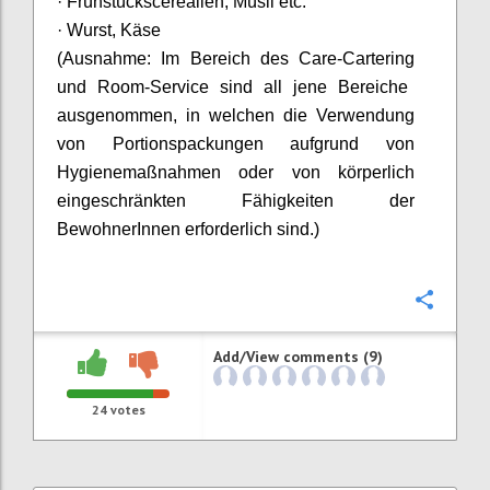
· Frühstückscerealien, Müsli etc
.
· Wurst, Käse
(Ausnahme: Im Bereich des Care-
Cartering
und
Room
-Service sind all jene Bereiche
ausgenommen, in welchen die Verwendung
von Portionspackungen aufgrund von
Hygienemaßnahmen oder von körperlich
eingeschränkten Fähigkeiten der
BewohnerInnen
erforderlich sind.)
Confi
Add/View comments (9)
24
votes