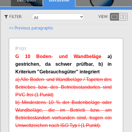
Description
FILTER:
VIEW:
<< Previous paragraphs
P101
G 10 Boden- und
Wandbeläge
a)
gestrichen, da schwer prüfbar, b) in
Kriterium "Gebrauchsgüter" integriert
a) Alle Boden- und
Wandbeläge
/ Tapeten des
Betriebes bzw. des Betriebsstandortes sind
PVC-frei (1 Punkt)
b) Mindestens 10 % der Bodenbeläge oder
Wandbeläge
, die im Betrieb bzw. am
Betriebsstandort vorhanden sind, tragen ein
Umweltzeichen nach ISO Typ I (1 Punkt).