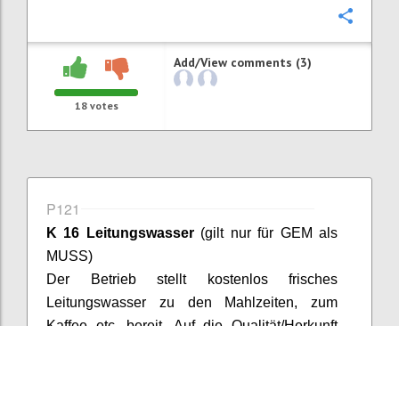
Confi
Add/View comments (3)
18
votes
P121
K 16 Leitungswasser
(gilt nur für GEM als
MUSS)
Der Betrieb stellt kostenlos frisches
Leitungswasser zu den Mahlzeiten, zum
Kaffee etc. bereit. Auf die Qualität/Herkunft
des Trinkwassers wird in geeigneter Weise
zusätzlich hingewiesen.
Bei Veranstaltungen, die nach UZ 62 als