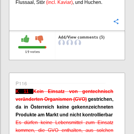
Flussaal, Stör
(incl. Kaviar)
, und Huchen.
Confi
Add/View comments (3)
19
votes
P116
K 11
Kein Einsatz von gentechnisch
veränderten Organismen (GVO)
gestrichen,
da in Österreich keine gekennzeichneten
Produkte am Markt und nicht kontrollierbar
Es dürfen keine Lebensmittel zum Einsatz
kommen, die GVO enthalten, aus solchen