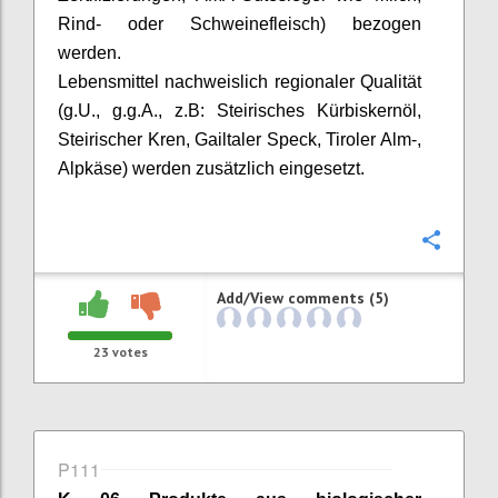
Rind- oder Schweinefleisch) bezogen
werden.
Lebensmittel nachweislich regionaler Qualität
(
g.U
.,
g.g.A
.,
z.B
: Steirisches Kürbiskernöl,
Steirischer Kren,
Gailtaler
Speck, Tiroler Alm-,
Alpkäse
) werden zusätzlich eingesetzt.
Confi
Add/View comments (5)
23
votes
P111