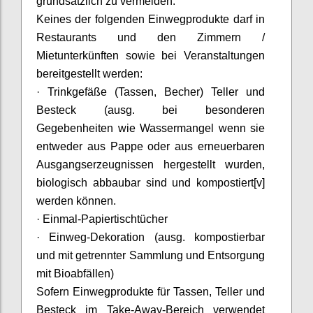
grundsätzlich zu vermeiden.
Keines der folgenden Einwegprodukte darf in
Restaurants und den Zimmern /
Mietunterkünften sowie bei Veranstaltungen
bereitgestellt werden:
· Trinkgefäße (Tassen, Becher) Teller und
Besteck (
ausg
. bei besonderen
Gegebenheiten wie Wassermangel wenn sie
entweder aus Pappe oder aus erneuerbaren
Ausgangserzeugnissen hergestellt wurden,
biologisch abbaubar sind und kompostiert[v]
werden können.
· Einmal-Papiertischtücher
· Einweg-Dekoration (
ausg
. kompostierbar
und mit getrennter Sammlung und Entsorgung
mit Bioabfällen)
Sofern Einwegprodukte für Tassen, Teller und
Besteck im Take-
Away
-Bereich verwendet