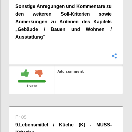
Sonstige Anregungen und Kommentare zu
den weiteren Soll-Kriterien sowie
Anmerkungen zu Kriterien des Kapitels
„
Gebäude / Bauen und Wohnen /
Ausstattung
“
Confi
Add comment
1
vote
P105
9
.
Lebensmittel / Küche (K) - MUSS-