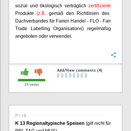
sozial und ökologisch verträglich
zertifizierte
Produkte
(z.B.
gemäß den Richtlinien des
Dachverbandes für Fairen Handel - FLO - Fair
Trade
Labelling
Organisations
) regelmäßig
angeboten oder verwendet.
Confi
Add/View comments (4)
23
votes
P118
K 13 Regionaltypische Speisen
(gilt nicht für
PRI, TAG und MUS)