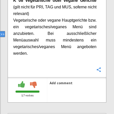
K 08 Vegetarische oder vegane Gerichte
(gilt nicht für PRI, TAG und MUS,
soferne
nicht
relevant)
Vegetarische oder vegane Hauptgerichte bzw.
ein vegetarisches/veganes Menü sind
anzubieten. Bei ausschließlicher
Menüauswahl muss mindestens ein
vegetarisches/veganes Menü angeboten
werden.
Confi
Add comment
17
votes