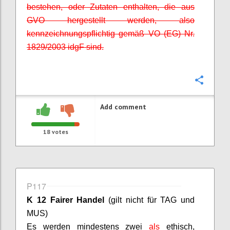
bestehen, oder Zutaten enthalten, die aus
GVO hergestellt werden, also
kennzeichnungspflichtig gemäß VO (EG) Nr.
1829/2003
idgF
sind.
Confi
Add comment
18
votes
P117
K 12 Fairer Handel
(gilt nicht für TAG und
MUS)
Es werden mindestens zwei
als
ethisch,