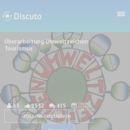
Skip to main content
Überarbeitung Umweltzeichen
Discuto
Discuto
Tourismus
ENDING
53
2532
415
14 NOV
FOLLOW DISCUSSION
Discussion