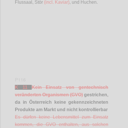
Flussaal, Stör
(incl. Kaviar)
, und Huchen.
Confi
P116
K 11
Kein Einsatz von gentechnisch
veränderten Organismen (GVO)
gestrichen,
da in Österreich keine gekennzeichneten
Produkte am Markt und nicht kontrollierbar
Es dürfen keine Lebensmittel zum Einsatz
kommen, die GVO enthalten, aus solchen