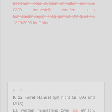
bestehen, oder Zutaten enthalten, die aus
GVO hergestellt werden, also
kennzeichnungspflichtig gemäß VO (EG) Nr.
1829/2003
idgF
sind.
Confi
P117
K 12 Fairer Handel
(gilt nicht für TAG und
MUS)
Es werden mindestens zwei
als
ethisch,