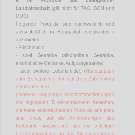
K 06 Produkte aus biologischer
Landwirtschaft
(gilt nicht für TAG. SCH und
MUS)
Folgende Produkte sind nachweislich und
ausschließlich in Bioqualität einzukaufen /
anzubieten:
·
Frischmilch*
·
zwei Getränke (alkoholfreie Getränke,
alkoholische Getränke, Aufgussgetränke)
·
zwei weitere Lebensmittel, (
Hauptzutaten
oder Beilagen bei der täglichen Zubereitung
der Mahlzeiten)
(*
Soferne
langjährige Geschäftsbeziehungen
mit regionalen
Direktvermarktern
bestehen,
die keine entsprechenden Produkte anbieten,
sind diese auf die Anforderungen des
Kriteriums hinzuweisen und ein allfälliger
Lieferantenwechsel in das Aktionsprogramm