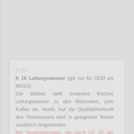
Confi
P121
K 16 Leitungswasser
(gilt nur für GEM als
MUSS)
Der Betrieb stellt kostenlos frisches
Leitungswasser zu den Mahlzeiten, zum
Kaffee etc. bereit. Auf die Qualität/Herkunft
des Trinkwassers wird in geeigneter Weise
zusätzlich hingewiesen.
Bei Veranstaltungen, die nach UZ 62 als