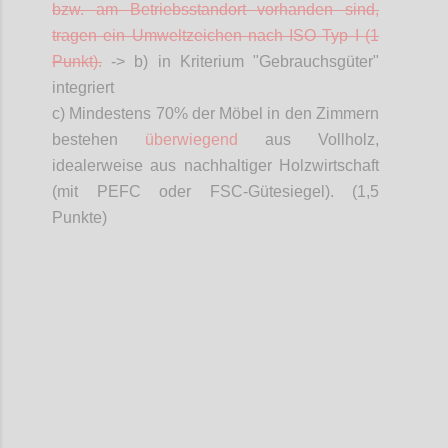
bzw. am Betriebsstandort vorhanden sind,
tragen ein Umweltzeichen nach ISO Typ I (1
Punkt).
-> b) in Kriterium "Gebrauchsgüter"
integriert
c) Mindestens 70% der Möbel in den Zimmern
bestehen
überwiegend
aus Vollholz,
idealerweise aus nachhaltiger Holzwirtschaft
(mit PEFC oder FSC-Gütesiegel). (1,5
Punkte)
Confi