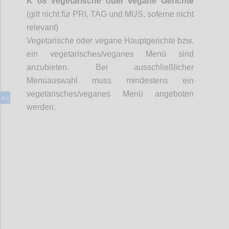
K 08 Vegetarische oder vegane Gerichte
(gilt nicht für PRI, TAG und MUS,
soferne
nicht
relevant)
Vegetarische oder vegane Hauptgerichte bzw.
ein vegetarisches/veganes Menü sind
anzubieten. Bei ausschließlicher
Menüauswahl muss mindestens ein
vegetarisches/veganes Menü angeboten
werden.
Confi