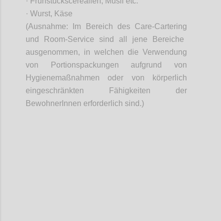
· Frühstückscerealien, Müsli etc
.
· Wurst, Käse
(Ausnahme: Im Bereich des Care-
Cartering
und
Room
-Service sind all jene Bereiche
ausgenommen, in welchen die Verwendung
von Portionspackungen aufgrund von
Hygienemaßnahmen oder von körperlich
eingeschränkten Fähigkeiten der
BewohnerInnen
erforderlich sind.)
Confi