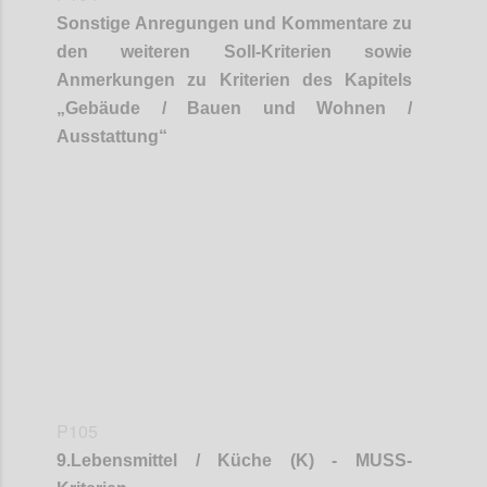
Sonstige Anregungen und Kommentare zu
den weiteren Soll-Kriterien sowie
Anmerkungen zu Kriterien des Kapitels
„
Gebäude / Bauen und Wohnen /
Ausstattung
“
Confi
P105
9
.
Lebensmittel / Küche (K) - MUSS-