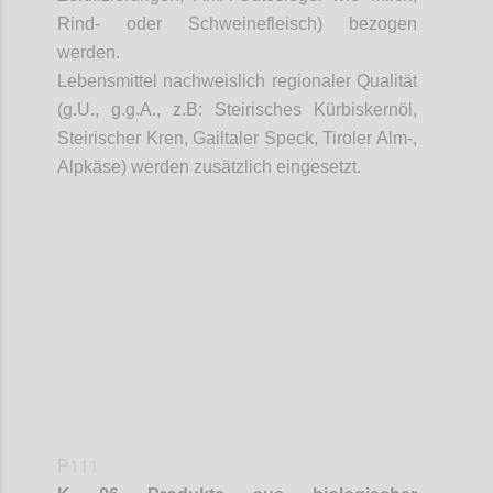
Rind- oder Schweinefleisch) bezogen
werden.
Lebensmittel nachweislich regionaler Qualität
(
g.U
.,
g.g.A
.,
z.B
: Steirisches Kürbiskernöl,
Steirischer Kren,
Gailtaler
Speck, Tiroler Alm-,
Alpkäse
) werden zusätzlich eingesetzt.
Confi
P111