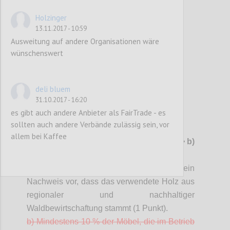
Holzinger
Confi
13.11.2017 - 10:59
Ausweitung auf andere Organisationen wäre
wünschenswert
deli bluem
31.10.2017 - 16:20
es gibt auch andere Anbieter als FairTrade - es
sollten auch andere Verbände zulässig sein, vor
P102
allem bei Kaffee
G11 Möbel aus Holz
-> ev. streichen(?)
-> b)
in Kriterium "Gebrauchsgüter" integriert
a) Für (Garten-) Möbel aus Holz liegt ein
Nachweis vor, dass das verwendete Holz aus
regionaler und
nachhaltiger
Waldbewirtschaftung stammt (1 Punkt).
b) Mindestens 10 % der Möbel, die im Betrieb