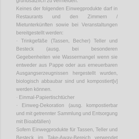
grundsätzlich zu vermeiden.
Keines der folgenden Einwegprodukte darf in
Restaurants und den Zimmern /
Mietunterkünften sowie bei Veranstaltungen
bereitgestellt werden:
· Trinkgefäße (Tassen, Becher) Teller und
Besteck (
ausg
. bei besonderen
Gegebenheiten wie Wassermangel wenn sie
entweder aus Pappe oder aus erneuerbaren
Ausgangserzeugnissen hergestellt wurden,
biologisch abbaubar sind und kompostiert[v]
werden können.
· Einmal-Papiertischtücher
· Einweg-Dekoration (
ausg
. kompostierbar
und mit getrennter Sammlung und Entsorgung
mit Bioabfällen)
Sofern Einwegprodukte für Tassen, Teller und
Besteck im Take-
Away
-Bereich verwendet