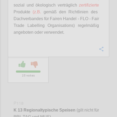
sozial und ökologisch verträglich
zertifizierte
Produkte
(z.B.
gemäß den Richtlinien des
Dachverbandes für Fairen Handel - FLO - Fair
Trade
Labelling
Organisations
) regelmäßig
angeboten oder verwendet.
Confi
23
votes
P118
K 13 Regionaltypische Speisen
(gilt nicht für
PRI, TAG und MUS)