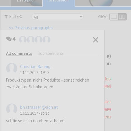
Description
FILTER:
VIEW:
<< Previous paragraphs
4
P101
All comments
Top comments
G 10 Boden- und
Wandbeläge
a)
gestrichen, da schwer prüfbar, b) in
Christian Baumg...
Kriterium "Gebrauchsgüter" integriert
13.11.2017 - 19:08
a) Alle Boden- und
Wandbeläge
/ Tapeten des
Produkttypen, nicht Produkte - sonst reichen
zwei Zotter Schokoladen.
Betriebes bzw. des Betriebsstandortes sind
PVC-frei (1 Punkt)
b) Mindestens 10 % der Bodenbeläge oder
bh.strasser@aon.at
Wandbeläge
, die im Betrieb bzw. am
13.11.2017 - 15:13
Betriebsstandort vorhanden sind, tragen ein
schließe mich da ebenfalls an!
Umweltzeichen nach ISO Typ I (1 Punkt).