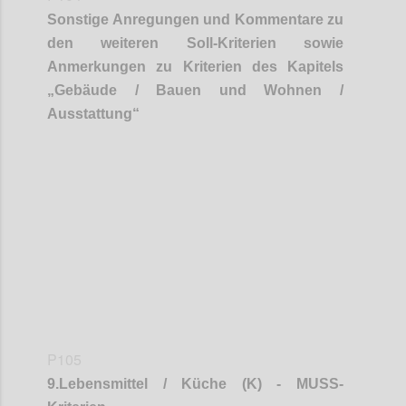
Sonstige Anregungen und Kommentare zu
den weiteren Soll-Kriterien sowie
Anmerkungen zu Kriterien des Kapitels
„
Gebäude / Bauen und Wohnen /
Ausstattung
“
Confi
P105
9
.
Lebensmittel / Küche (K) - MUSS-