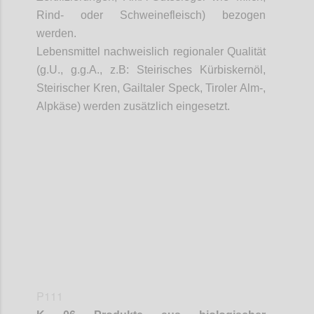
Rind- oder Schweinefleisch) bezogen
werden.
Lebensmittel nachweislich regionaler Qualität
(
g.U
.,
g.g.A
.,
z.B
: Steirisches Kürbiskernöl,
Steirischer Kren,
Gailtaler
Speck, Tiroler Alm-,
Alpkäse
) werden zusätzlich eingesetzt.
Confi
P111