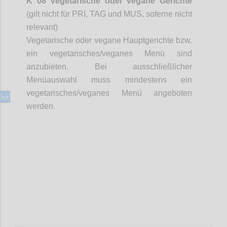
K 08 Vegetarische oder vegane Gerichte
(gilt nicht für PRI, TAG und MUS,
soferne
nicht
relevant)
Vegetarische oder vegane Hauptgerichte bzw.
ein vegetarisches/veganes Menü sind
anzubieten. Bei ausschließlicher
Menüauswahl muss mindestens ein
vegetarisches/veganes Menü angeboten
werden.
Confi