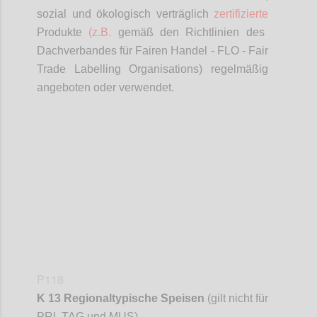
sozial und ökologisch verträglich
zertifizierte
Produkte
(z.B.
gemäß den Richtlinien des
Dachverbandes für Fairen Handel - FLO - Fair
Trade
Labelling
Organisations
) regelmäßig
angeboten oder verwendet.
Confi
P118
K 13 Regionaltypische Speisen
(gilt nicht für
PRI, TAG und MUS)