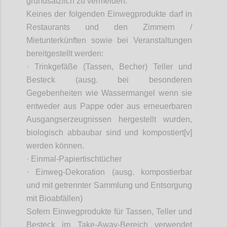
grundsätzlich zu vermeiden.
Keines der folgenden Einwegprodukte darf in
Restaurants und den Zimmern /
Mietunterkünften sowie bei Veranstaltungen
bereitgestellt werden:
· Trinkgefäße (Tassen, Becher) Teller und
Besteck (
ausg
. bei besonderen
Gegebenheiten wie Wassermangel wenn sie
entweder aus Pappe oder aus erneuerbaren
Ausgangserzeugnissen hergestellt wurden,
biologisch abbaubar sind und kompostiert[v]
werden können.
· Einmal-Papiertischtücher
· Einweg-Dekoration (
ausg
. kompostierbar
und mit getrennter Sammlung und Entsorgung
mit Bioabfällen)
Sofern Einwegprodukte für Tassen, Teller und
Besteck im Take-
Away
-Bereich verwendet