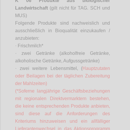
K 06 Produkte aus biologischer
Landwirtschaft
(gilt nicht für TAG. SCH und
MUS)
Folgende Produkte sind nachweislich und
ausschließlich in Bioqualität einzukaufen /
anzubieten:
·
Frischmilch*
·
zwei Getränke (alkoholfreie Getränke,
alkoholische Getränke, Aufgussgetränke)
·
zwei weitere Lebensmittel, (
Hauptzutaten
oder Beilagen bei der täglichen Zubereitung
der Mahlzeiten)
(*
Soferne
langjährige Geschäftsbeziehungen
mit regionalen
Direktvermarktern
bestehen,
die keine entsprechenden Produkte anbieten,
sind diese auf die Anforderungen des
Kriteriums hinzuweisen und ein allfälliger
Lieferantenwechsel in das Aktionsprogramm