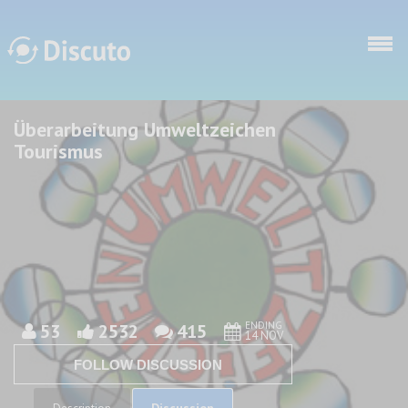
Skip to main content
Überarbeitung Umweltzeichen
Discuto
Discuto
Tourismus
ENDING
53
2532
415
14 NOV
FOLLOW DISCUSSION
Discussion