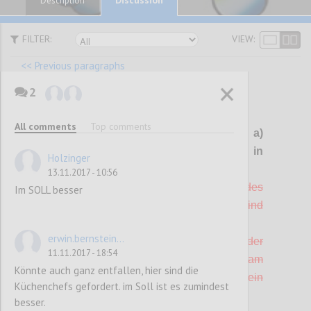
Description
FILTER:
VIEW:
<< Previous paragraphs
2
P101
All comments
Top comments
G 10 Boden- und
Wandbeläge
a)
gestrichen, da schwer prüfbar, b) in
Holzinger
Kriterium "Gebrauchsgüter" integriert
13.11.2017 - 10:56
a) Alle Boden- und
Wandbeläge
/ Tapeten des
Im SOLL besser
Betriebes bzw. des Betriebsstandortes sind
PVC-frei (1 Punkt)
erwin.bernstein...
b) Mindestens 10 % der Bodenbeläge oder
11.11.2017 - 18:54
Wandbeläge
, die im Betrieb bzw. am
Könnte auch ganz entfallen, hier sind die
Betriebsstandort vorhanden sind, tragen ein
Küchenchefs gefordert. im Soll ist es zumindest
Umweltzeichen nach ISO Typ I (1 Punkt).
besser.