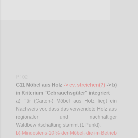
Confi
P102
G11 Möbel aus Holz
-> ev. streichen(?)
-> b)
in Kriterium "Gebrauchsgüter" integriert
a) Für (Garten-) Möbel aus Holz liegt ein
Nachweis vor, dass das verwendete Holz aus
regionaler und
nachhaltiger
Waldbewirtschaftung stammt (1 Punkt).
b) Mindestens 10 % der Möbel, die im Betrieb