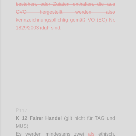
bestehen, oder Zutaten enthalten, die aus
GVO hergestellt werden, also
kennzeichnungspflichtig gemäß VO (EG) Nr.
1829/2003
idgF
sind.
Confi
P117
K 12 Fairer Handel
(gilt nicht für TAG und
MUS)
Es werden mindestens zwei
als
ethisch,