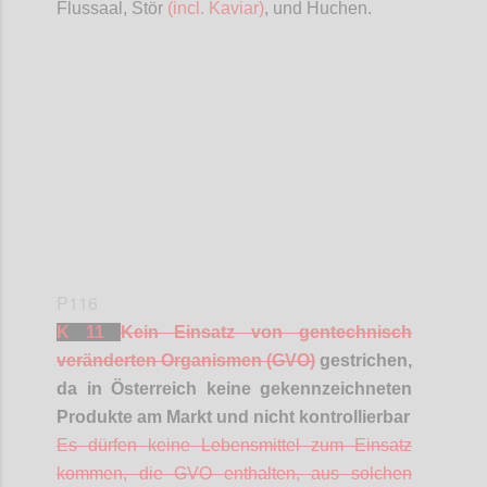
Flussaal, Stör
(incl. Kaviar)
, und Huchen.
Confi
P116
K 11
Kein Einsatz von gentechnisch
veränderten Organismen (GVO)
gestrichen,
da in Österreich keine gekennzeichneten
Produkte am Markt und nicht kontrollierbar
Es dürfen keine Lebensmittel zum Einsatz
kommen, die GVO enthalten, aus solchen