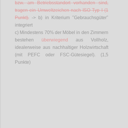
bzw. am Betriebsstandort vorhanden sind,
tragen ein Umweltzeichen nach ISO Typ I (1
Punkt).
-> b) in Kriterium "Gebrauchsgüter"
integriert
c) Mindestens 70% der Möbel in den Zimmern
bestehen
überwiegend
aus Vollholz,
idealerweise aus nachhaltiger Holzwirtschaft
(mit PEFC oder FSC-Gütesiegel). (1,5
Punkte)
Confi