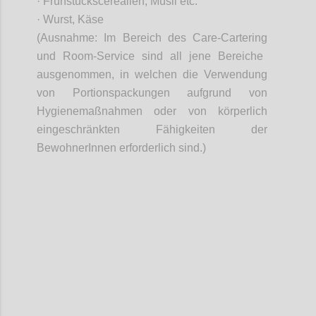
· Frühstückscerealien, Müsli etc
.
· Wurst, Käse
(Ausnahme: Im Bereich des Care-
Cartering
und
Room
-Service sind all jene Bereiche
ausgenommen, in welchen die Verwendung
von Portionspackungen aufgrund von
Hygienemaßnahmen oder von körperlich
eingeschränkten Fähigkeiten der
BewohnerInnen
erforderlich sind.)
Confi