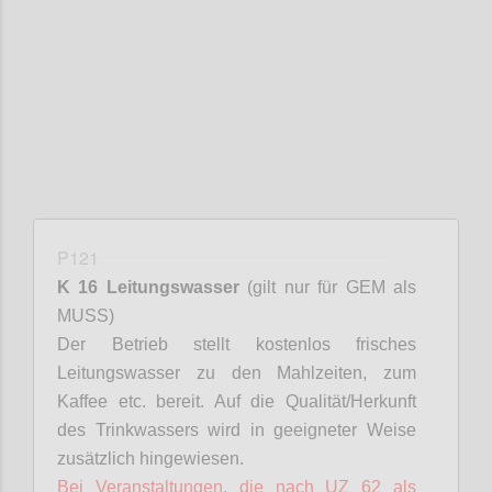
Confi
P121
K 16 Leitungswasser
(gilt nur für GEM als
MUSS)
Der Betrieb stellt kostenlos frisches
Leitungswasser zu den Mahlzeiten, zum
Kaffee etc. bereit. Auf die Qualität/Herkunft
des Trinkwassers wird in geeigneter Weise
zusätzlich hingewiesen.
Bei Veranstaltungen, die nach UZ 62 als