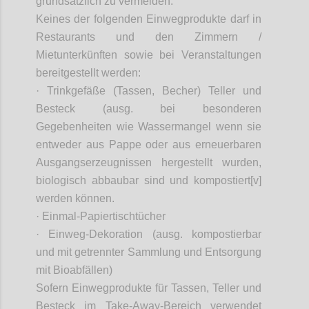
grundsätzlich zu vermeiden.
Keines der folgenden Einwegprodukte darf in
Restaurants und den Zimmern /
Mietunterkünften sowie bei Veranstaltungen
bereitgestellt werden:
· Trinkgefäße (Tassen, Becher) Teller und
Besteck (
ausg
. bei besonderen
Gegebenheiten wie Wassermangel wenn sie
entweder aus Pappe oder aus erneuerbaren
Ausgangserzeugnissen hergestellt wurden,
biologisch abbaubar sind und kompostiert[v]
werden können.
· Einmal-Papiertischtücher
· Einweg-Dekoration (
ausg
. kompostierbar
und mit getrennter Sammlung und Entsorgung
mit Bioabfällen)
Sofern Einwegprodukte für Tassen, Teller und
Besteck im Take-
Away
-Bereich verwendet