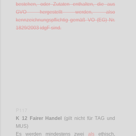
bestehen, oder Zutaten enthalten, die aus
GVO hergestellt werden, also
kennzeichnungspflichtig gemäß VO (EG) Nr.
1829/2003
idgF
sind.
Confi
P117
K 12 Fairer Handel
(gilt nicht für TAG und
MUS)
Es werden mindestens zwei
als
ethisch,