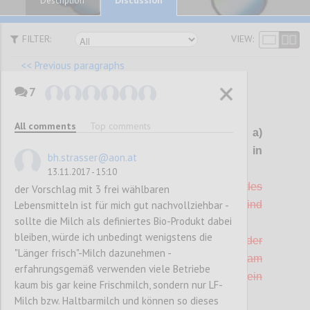
Description
FILTER:
VIEW:
<< Previous paragraphs
7
P101
All comments
Top comments
G 10 Boden- und
Wandbeläge
a)
gestrichen, da schwer prüfbar, b) in
bh.strasser@aon.at
Kriterium "Gebrauchsgüter" integriert
13.11.2017 - 15:10
a) Alle Boden- und
Wandbeläge
/ Tapeten des
der Vorschlag mit 3 frei wählbaren
Lebensmitteln ist für mich gut nachvollziehbar -
Betriebes bzw. des Betriebsstandortes sind
sollte die Milch als definiertes Bio-Produkt dabei
PVC-frei (1 Punkt)
bleiben, würde ich unbedingt wenigstens die
b) Mindestens 10 % der Bodenbeläge oder
"Länger frisch"-Milch dazunehmen -
Wandbeläge
, die im Betrieb bzw. am
erfahrungsgemäß verwenden viele Betriebe
Betriebsstandort vorhanden sind, tragen ein
kaum bis gar keine Frischmilch, sondern nur LF-
Umweltzeichen nach ISO Typ I (1 Punkt).
Milch bzw. Haltbarmilch und können so dieses