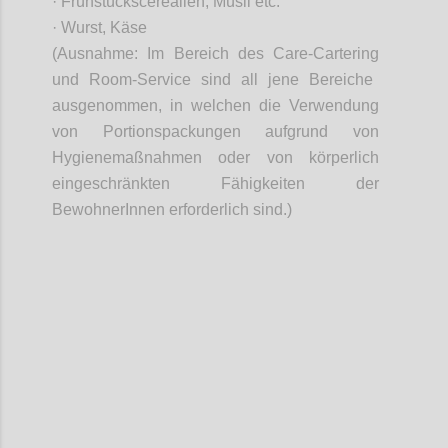
· Frühstückscerealien, Müsli etc
.
· Wurst, Käse
(Ausnahme: Im Bereich des Care-
Cartering
und
Room
-Service sind all jene Bereiche
ausgenommen, in welchen die Verwendung
von Portionspackungen aufgrund von
Hygienemaßnahmen oder von körperlich
eingeschränkten Fähigkeiten der
BewohnerInnen
erforderlich sind.)
Confi