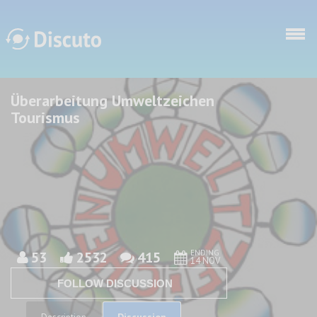
Skip to main content
Überarbeitung Umweltzeichen
Discuto
Discuto
Tourismus
ENDING
53
2532
415
14 NOV
FOLLOW DISCUSSION
Discussion