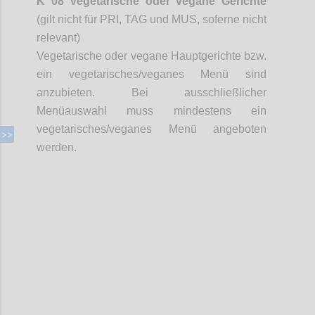
K 08 Vegetarische oder vegane Gerichte
(gilt nicht für PRI, TAG und MUS,
soferne
nicht
relevant)
Vegetarische oder vegane Hauptgerichte bzw.
ein vegetarisches/veganes Menü sind
anzubieten. Bei ausschließlicher
Menüauswahl muss mindestens ein
vegetarisches/veganes Menü angeboten
werden.
Confi