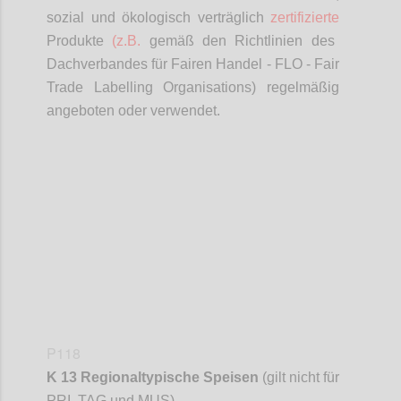
sozial und ökologisch verträglich
zertifizierte
Produkte
(z.B.
gemäß den Richtlinien des
Dachverbandes für Fairen Handel - FLO - Fair
Trade
Labelling
Organisations
) regelmäßig
angeboten oder verwendet.
Confi
P118
K 13 Regionaltypische Speisen
(gilt nicht für
PRI, TAG und MUS)