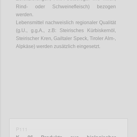
Rind- oder Schweinefleisch) bezogen
werden.
Lebensmittel nachweislich regionaler Qualität
(
g.U
.,
g.g.A
.,
z.B
: Steirisches Kürbiskernöl,
Steirischer Kren,
Gailtaler
Speck, Tiroler Alm-,
Alpkäse
) werden zusätzlich eingesetzt.
Confi
P111