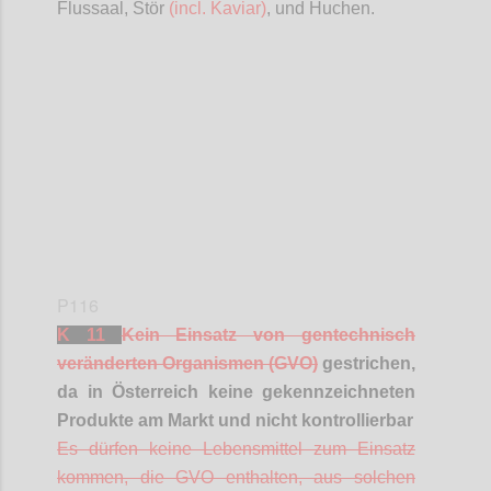
Flussaal, Stör
(incl. Kaviar)
, und Huchen.
Confi
P116
K 11
Kein Einsatz von gentechnisch
veränderten Organismen (GVO)
gestrichen,
da in Österreich keine gekennzeichneten
Produkte am Markt und nicht kontrollierbar
Es dürfen keine Lebensmittel zum Einsatz
kommen, die GVO enthalten, aus solchen