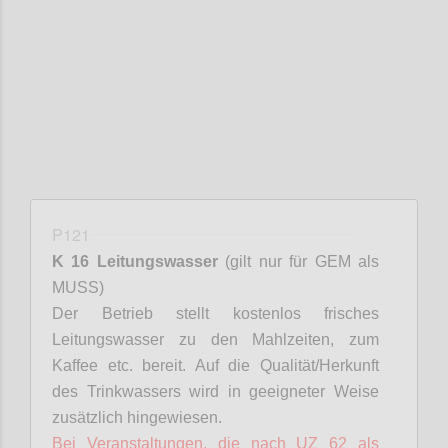
Confi
P121
K 16 Leitungswasser
(gilt nur für GEM als
MUSS)
Der Betrieb stellt kostenlos frisches
Leitungswasser zu den Mahlzeiten, zum
Kaffee etc. bereit. Auf die Qualität/Herkunft
des Trinkwassers wird in geeigneter Weise
zusätzlich hingewiesen.
Bei Veranstaltungen, die nach UZ 62 als