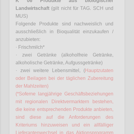
K 06 Produkte aus biologischer
Landwirtschaft
(gilt nicht für TAG. SCH und
MUS)
Folgende Produkte sind nachweislich und
ausschließlich in Bioqualität einzukaufen /
anzubieten:
·
Frischmilch*
·
zwei Getränke (alkoholfreie Getränke,
alkoholische Getränke, Aufgussgetränke)
·
zwei weitere Lebensmittel, (
Hauptzutaten
oder Beilagen bei der täglichen Zubereitung
der Mahlzeiten)
(*
Soferne
langjährige Geschäftsbeziehungen
mit regionalen
Direktvermarktern
bestehen,
die keine entsprechenden Produkte anbieten,
sind diese auf die Anforderungen des
Kriteriums hinzuweisen und ein allfälliger
Lieferantenwechsel in das Aktionsprogramm