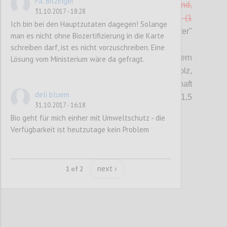
Fa. Bitzinger
bzw. am Betriebsstandort vorhanden sind,
31.10.2017 - 18:28
tragen ein Umweltzeichen nach ISO Typ I (1
Ich bin bei den Hauptzutaten dagegen! Solange
Punkt).
-> b) in Kriterium "Gebrauchsgüter"
man es nicht ohne Biozertifizierung in die Karte
integriert
schreiben darf, ist es nicht vorzuschreiben. Eine
c) Mindestens 70% der Möbel in den Zimmern
Lösung vom Ministerium wäre da gefragt.
bestehen
überwiegend
aus Vollholz,
idealerweise aus nachhaltiger Holzwirtschaft
deli bluem
(mit PEFC oder FSC-Gütesiegel). (1,5
31.10.2017 - 16:18
Punkte)
Bio geht für mich einher mit Umweltschutz - die
Verfügbarkeit ist heutzutage kein Problem
Confi
next ›
1 of 2