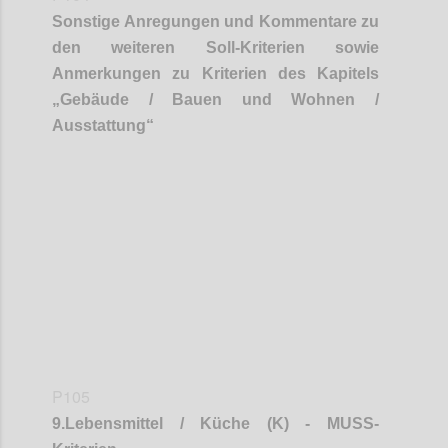
Sonstige Anregungen und Kommentare zu
den weiteren Soll-Kriterien sowie
Anmerkungen zu Kriterien des Kapitels
„
Gebäude / Bauen und Wohnen /
Ausstattung
“
Confi
P105
9
.
Lebensmittel / Küche (K) - MUSS-