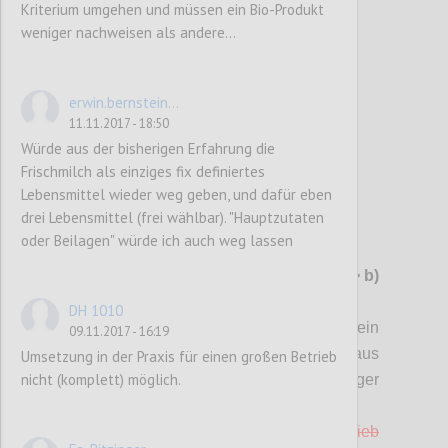
Kriterium umgehen und müssen ein Bio-Produkt
weniger nachweisen als andere...
Confi
erwin.bernstein...
11.11.2017 - 18:50
Würde aus der bisherigen Erfahrung die
Frischmilch als einziges fix definiertes
Lebensmittel wieder weg geben, und dafür eben
drei Lebensmittel (frei wählbar). "Hauptzutaten
oder Beilagen" würde ich auch weg lassen
P102
G11 Möbel aus Holz
-> ev. streichen(?)
-> b)
in Kriterium "Gebrauchsgüter" integriert
DH 1010
a) Für (Garten-) Möbel aus Holz liegt ein
09.11.2017 - 16:19
Nachweis vor, dass das verwendete Holz aus
Umsetzung in der Praxis für einen großen Betrieb
nicht (komplett) möglich.
regionaler und
nachhaltiger
Waldbewirtschaftung stammt (1 Punkt).
b) Mindestens 10 % der Möbel, die im Betrieb