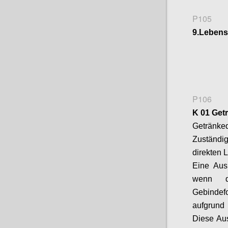
P105
9
.
Lebensm
P106
K 01 Get
Getränke
Zuständig
direkten 
Eine Au
wenn d
Gebindef
aufgrund 
Diese Aus