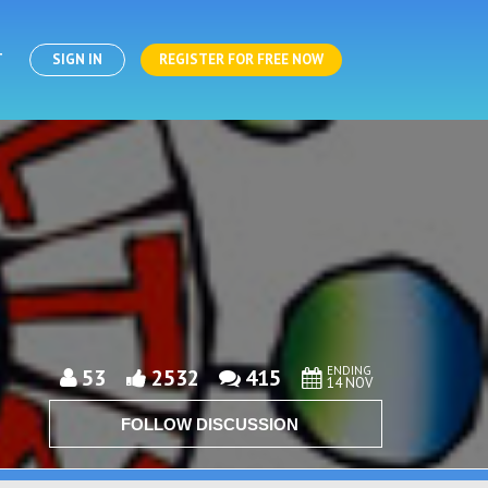
T
SIGN IN
REGISTER FOR FREE NOW
ENDING
53
2532
415
14 NOV
FOLLOW DISCUSSION