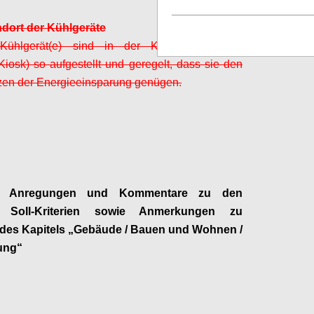
ndort der Kühlgeräte
 Kühlgerät(e) sind in der Küche (bzw. im
Kiosk) so aufgestellt und geregelt, dass sie den
zen der Energieeinsparung genügen.
Configure
ge Anregungen und Kommentare zu den
n Soll-Kriterien sowie Anmerkungen zu
 des Kapitels „
Gebäude / Bauen und Wohnen /
ung
“
Configure