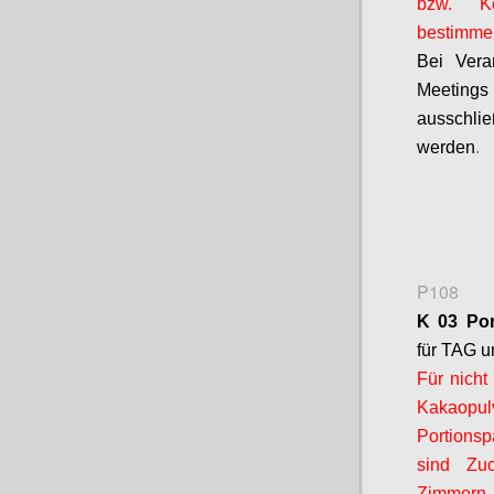
bzw. Ko
bestimmen
Bei Vera
Meeting
ausschlie
werden
.
P108
K 03 Por
für TAG 
Für nicht
Kakaopul
Portion
sind Zuc
Zimmern