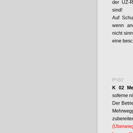
der UZ-R
sind!
Auf Schu
wenn and
nicht sinn
eine besc
P107
K 02 Me
soferne
ni
Der Betri
Mehrweg
zubereit
(Überwie