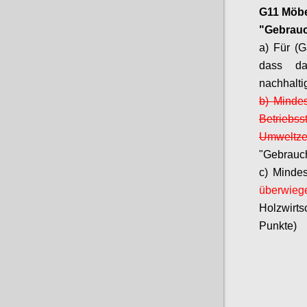
G11 Möbe
"Gebrauc
a) Für (G
dass da
nachhalti
b) Minde
Betrieb
Umweltzei
"Gebrauch
c) Minde
überwieg
Holzwirt
Punkte)