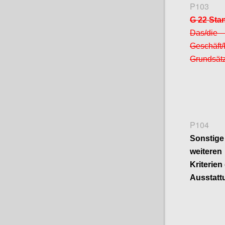
P103
G 22 Sta
Das/die
Geschäft/
Grundsät
P104
Sonsti
weitere
Kriterien
Ausstatt