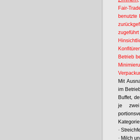
Fair-Trad
benutzte 
zurückge
zugeführt
Hinsichtli
Konfitüre
Betrieb b
Minimie
Verpackun
Mit Ausn
im Betrie
Buffet, d
je zwei
portionsv
Kategorie
· Streichf
· Milch un