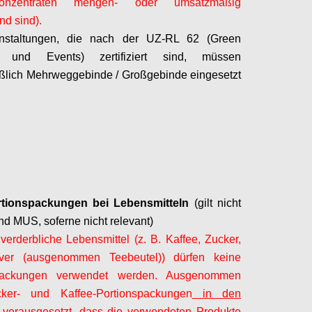
nzentraten mengen- oder umsatzmäßig
d sind).
nstaltungen, die nach der UZ-RL 62 (Green
s und Events) zertifiziert sind, müssen
ßlich Mehrweggebinde / Großgebinde eingesetzt
Configure
tionspackungen bei Lebensmitteln
(gilt nicht
und MUS,
soferne
nicht relevant)
 verderbliche Lebensmittel (z. B. Kaffee, Zucker,
ver (ausgenommen Teebeutel)) dürfen keine
spackungen verwendet werden. Ausgenommen
ker- und Kaffee-Portionspackungen
in den
, vorausgesetzt, dass die verwendeten Produkte