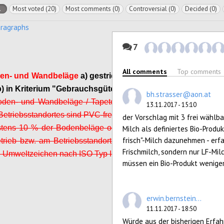
l
Most voted (20)
Most comments (0)
Controversial (0)
Decided (0)
aragraphs
7
All comments
Top comments
den- und
Wandbeläge
a) gestrichen, da schwer
b) in Kriterium "Gebrauchsgüter" integriert
bh.strasser@aon.at
Boden- und
Wandbeläge
/ Tapeten des Betriebes
13.11.2017 - 15:10
Betriebsstandortes sind PVC-frei (1 Punkt)
der Vorschlag mit 3 frei wählba
stens 10 % der Bodenbeläge oder
Wandbeläge
,
Milch als definiertes Bio-Produ
frisch"-Milch dazunehmen - er
trieb bzw. am Betriebsstandort vorhanden sind,
Frischmilch, sondern nur LF-Mi
n Umweltzeichen nach ISO Typ I (1 Punkt).
müssen ein Bio-Produkt weniger
Configure
erwin.bernstein...
11.11.2017 - 18:50
Würde aus der bisherigen Erfahr