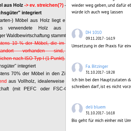
wieder weg geben, und dafür eb
l aus Holz
-> ev. streichen(?)
-> b) in Kriterium
würde ich auch weg lassen
hsgüter" integriert
arten-) Möbel aus Holz liegt ein Nachweis vor,
s verwendete Holz aus regionaler und
DH 1010
ger Waldbewirtschaftung stammt (1 Punkt).
09.11.2017 - 16:19
stens 10 % der Möbel, die im Betrieb bzw. am
Umsetzung in der Praxis für ein
sstandort vorhanden sind, tragen ein
chen nach ISO Typ I (1 Punkt).
-> b) in Kriterium
sgüter" integriert
Fa. Bitzinger
31.10.2017 - 18:28
stens 70% der Möbel in den Zimmern bestehen
Ich bin bei den Hauptzutaten d
end
aus Vollholz, idealerweise aus nachhaltiger
schreiben darf, ist es nicht vo
schaft (mit PEFC oder FSC-Gütesiegel). (1,5
deli bluem
Configure
31.10.2017 - 16:18
Bio geht für mich einher mit Um