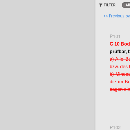
FILTER:
Al
<< Previous p
P101
G 10 Bo
prüfbar, 
a) Alle 
bzw. des 
b) Minde
die im Be
tragen ei
P102