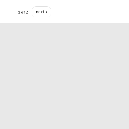
next ›
1 of 2