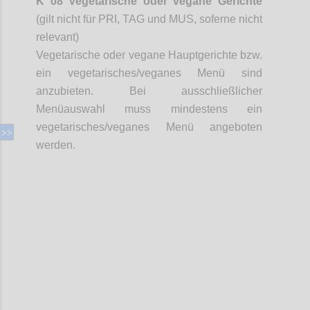
K 08 Vegetarische oder vegane Gerichte
(gilt nicht für PRI, TAG und MUS,
soferne
nicht
relevant)
Vegetarische oder vegane Hauptgerichte bzw.
ein vegetarisches/veganes Menü sind
anzubieten. Bei ausschließlicher
Menüauswahl muss mindestens ein
vegetarisches/veganes Menü angeboten
werden.
Confi