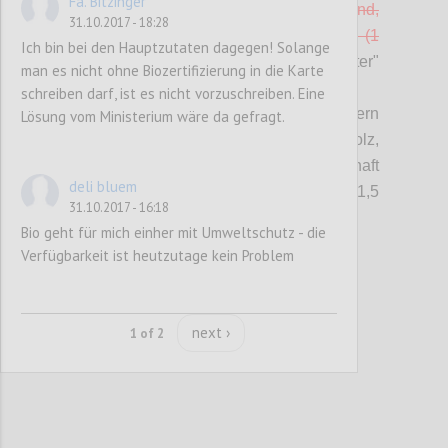
Fa. Bitzinger
bzw. am Betriebsstandort vorhanden sind,
31.10.2017 - 18:28
tragen ein Umweltzeichen nach ISO Typ I (1
Ich bin bei den Hauptzutaten dagegen! Solange
Punkt).
-> b) in Kriterium "Gebrauchsgüter"
man es nicht ohne Biozertifizierung in die Karte
integriert
schreiben darf, ist es nicht vorzuschreiben. Eine
c) Mindestens 70% der Möbel in den Zimmern
Lösung vom Ministerium wäre da gefragt.
bestehen
überwiegend
aus Vollholz,
idealerweise aus nachhaltiger Holzwirtschaft
deli bluem
(mit PEFC oder FSC-Gütesiegel). (1,5
31.10.2017 - 16:18
Punkte)
Bio geht für mich einher mit Umweltschutz - die
Verfügbarkeit ist heutzutage kein Problem
Confi
next ›
1 of 2