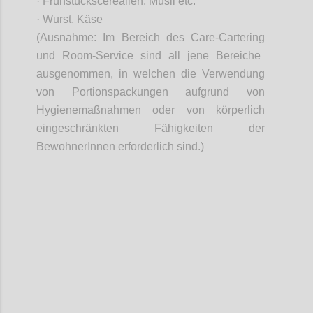
· Frühstückscerealien, Müsli etc
.
· Wurst, Käse
(Ausnahme: Im Bereich des Care-
Cartering
und
Room
-Service sind all jene Bereiche
ausgenommen, in welchen die Verwendung
von Portionspackungen aufgrund von
Hygienemaßnahmen oder von körperlich
eingeschränkten Fähigkeiten der
BewohnerInnen
erforderlich sind.)
Confi