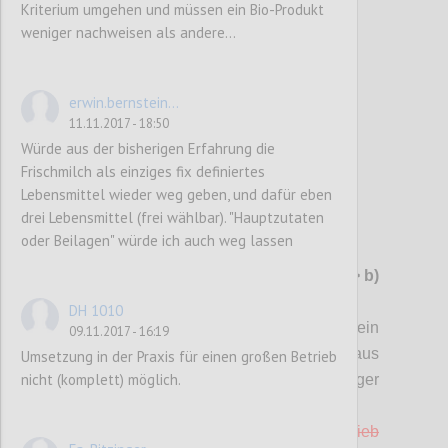
Kriterium umgehen und müssen ein Bio-Produkt
weniger nachweisen als andere...
Confi
erwin.bernstein...
11.11.2017 - 18:50
Würde aus der bisherigen Erfahrung die
Frischmilch als einziges fix definiertes
Lebensmittel wieder weg geben, und dafür eben
drei Lebensmittel (frei wählbar). "Hauptzutaten
oder Beilagen" würde ich auch weg lassen
P102
G11 Möbel aus Holz
-> ev. streichen(?)
-> b)
in Kriterium "Gebrauchsgüter" integriert
DH 1010
a) Für (Garten-) Möbel aus Holz liegt ein
09.11.2017 - 16:19
Nachweis vor, dass das verwendete Holz aus
Umsetzung in der Praxis für einen großen Betrieb
nicht (komplett) möglich.
regionaler und
nachhaltiger
Waldbewirtschaftung stammt (1 Punkt).
b) Mindestens 10 % der Möbel, die im Betrieb