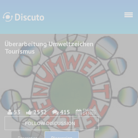
Skip to main content
Überarbeitung Umweltzeichen
Discuto
Discuto
Tourismus
ENDING
53
2532
415
14 NOV
FOLLOW DISCUSSION
Discussion