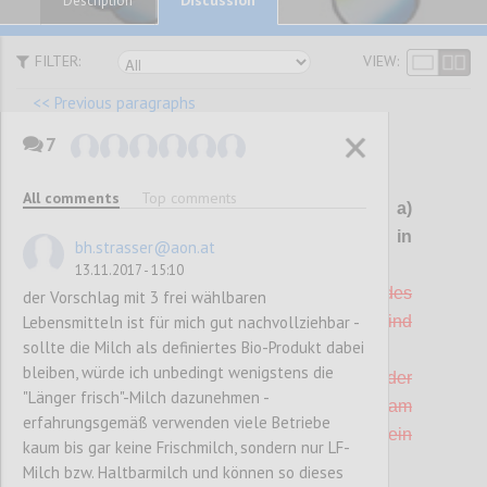
Description
FILTER:
VIEW:
<< Previous paragraphs
7
P101
All comments
Top comments
G 10 Boden- und
Wandbeläge
a)
gestrichen, da schwer prüfbar, b) in
bh.strasser@aon.at
Kriterium "Gebrauchsgüter" integriert
13.11.2017 - 15:10
a) Alle Boden- und
Wandbeläge
/ Tapeten des
der Vorschlag mit 3 frei wählbaren
Lebensmitteln ist für mich gut nachvollziehbar -
Betriebes bzw. des Betriebsstandortes sind
sollte die Milch als definiertes Bio-Produkt dabei
PVC-frei (1 Punkt)
bleiben, würde ich unbedingt wenigstens die
b) Mindestens 10 % der Bodenbeläge oder
"Länger frisch"-Milch dazunehmen -
Wandbeläge
, die im Betrieb bzw. am
erfahrungsgemäß verwenden viele Betriebe
Betriebsstandort vorhanden sind, tragen ein
kaum bis gar keine Frischmilch, sondern nur LF-
Umweltzeichen nach ISO Typ I (1 Punkt).
Milch bzw. Haltbarmilch und können so dieses