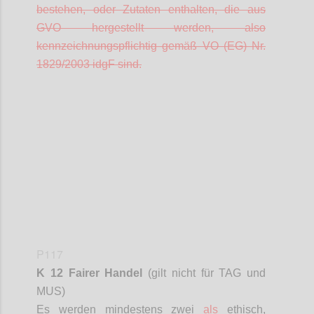
bestehen, oder Zutaten enthalten, die aus
GVO hergestellt werden, also
kennzeichnungspflichtig gemäß VO (EG) Nr.
1829/2003
idgF
sind.
Confi
P117
K 12 Fairer Handel
(gilt nicht für TAG und
MUS)
Es werden mindestens zwei
als
ethisch,