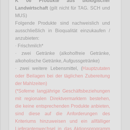
K 06 Produkte aus biologischer
Landwirtschaft
(gilt nicht für TAG. SCH und
MUS)
Folgende Produkte sind nachweislich und
ausschließlich in Bioqualität einzukaufen /
anzubieten:
·
Frischmilch*
·
zwei Getränke (alkoholfreie Getränke,
alkoholische Getränke, Aufgussgetränke)
·
zwei weitere Lebensmittel, (
Hauptzutaten
oder Beilagen bei der täglichen Zubereitung
der Mahlzeiten)
(*
Soferne
langjährige Geschäftsbeziehungen
mit regionalen
Direktvermarktern
bestehen,
die keine entsprechenden Produkte anbieten,
sind diese auf die Anforderungen des
Kriteriums hinzuweisen und ein allfälliger
Lieferantenwechsel in das Aktionsprogramm