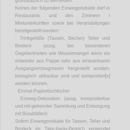
grundsätzlich zu vermeiden.
Keines der folgenden Einwegprodukte darf in
Restaurants und den Zimmern /
Mietunterkünften sowie bei Veranstaltungen
bereitgestellt werden:
· Trinkgefäße (Tassen, Becher) Teller und
Besteck (
ausg
. bei besonderen
Gegebenheiten wie Wassermangel wenn sie
entweder aus Pappe oder aus erneuerbaren
Ausgangserzeugnissen hergestellt wurden,
biologisch abbaubar sind und kompostiert[v]
werden können.
· Einmal-Papiertischtücher
· Einweg-Dekoration (
ausg
. kompostierbar
und mit getrennter Sammlung und Entsorgung
mit Bioabfällen)
Sofern Einwegprodukte für Tassen, Teller und
Besteck im Take-
Away
-Bereich verwendet