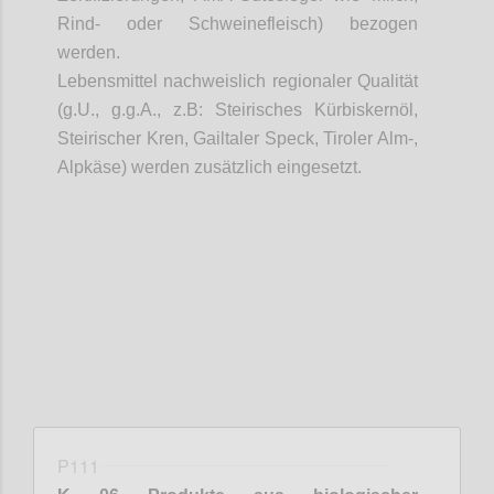
Rind- oder Schweinefleisch) bezogen
werden.
Lebensmittel nachweislich regionaler Qualität
(
g.U
.,
g.g.A
.,
z.B
: Steirisches Kürbiskernöl,
Steirischer Kren,
Gailtaler
Speck, Tiroler Alm-,
Alpkäse
) werden zusätzlich eingesetzt.
Confi
P111