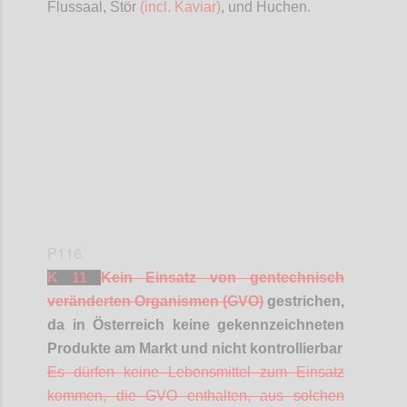
Flussaal, Stör
(incl. Kaviar)
, und Huchen.
Confi
P116
K 11
Kein Einsatz von gentechnisch
veränderten Organismen (GVO)
gestrichen,
da in Österreich keine gekennzeichneten
Produkte am Markt und nicht kontrollierbar
Es dürfen keine Lebensmittel zum Einsatz
kommen, die GVO enthalten, aus solchen