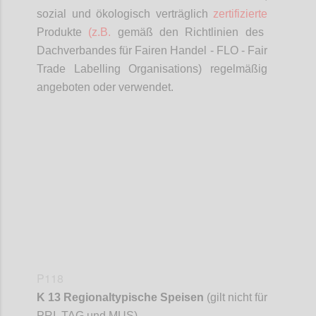
sozial und ökologisch verträglich
zertifizierte
Produkte
(z.B.
gemäß den Richtlinien des
Dachverbandes für Fairen Handel - FLO - Fair
Trade
Labelling
Organisations
) regelmäßig
angeboten oder verwendet.
Confi
P118
K 13 Regionaltypische Speisen
(gilt nicht für
PRI, TAG und MUS)