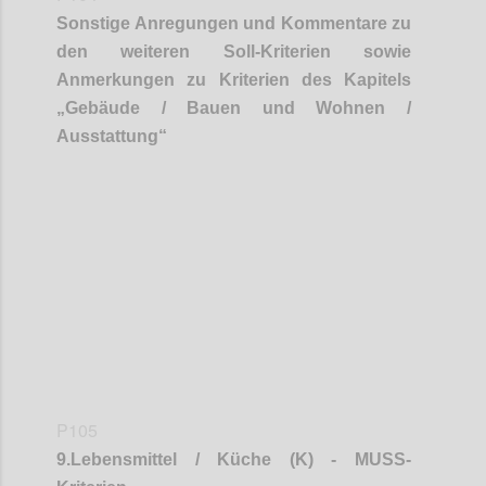
Sonstige Anregungen und Kommentare zu
den weiteren Soll-Kriterien sowie
Anmerkungen zu Kriterien des Kapitels
„
Gebäude / Bauen und Wohnen /
Ausstattung
“
Confi
P105
9
.
Lebensmittel / Küche (K) - MUSS-