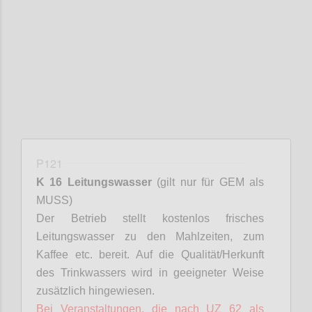
Confi
P121
K 16 Leitungswasser
(gilt nur für GEM als
MUSS)
Der Betrieb stellt kostenlos frisches
Leitungswasser zu den Mahlzeiten, zum
Kaffee etc. bereit. Auf die Qualität/Herkunft
des Trinkwassers wird in geeigneter Weise
zusätzlich hingewiesen.
Bei Veranstaltungen, die nach UZ 62 als