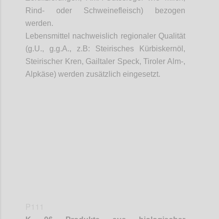
Rind- oder Schweinefleisch) bezogen
werden.
Lebensmittel nachweislich regionaler Qualität
(
g.U
.,
g.g.A
.,
z.B
: Steirisches Kürbiskernöl,
Steirischer Kren,
Gailtaler
Speck, Tiroler Alm-,
Alpkäse
) werden zusätzlich eingesetzt.
Confi
P111