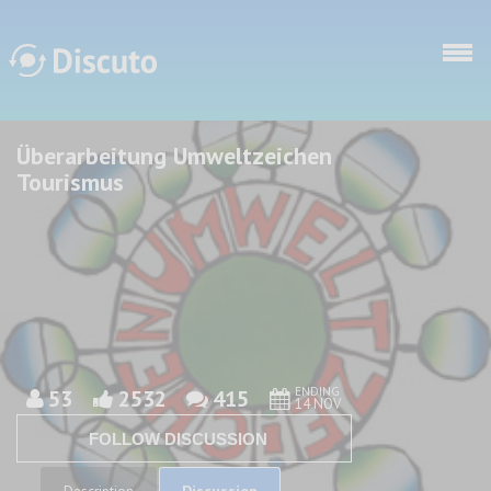
Skip to main content
Überarbeitung Umweltzeichen
Discuto
Discuto
Tourismus
ENDING
53
2532
415
14 NOV
FOLLOW DISCUSSION
Discussion