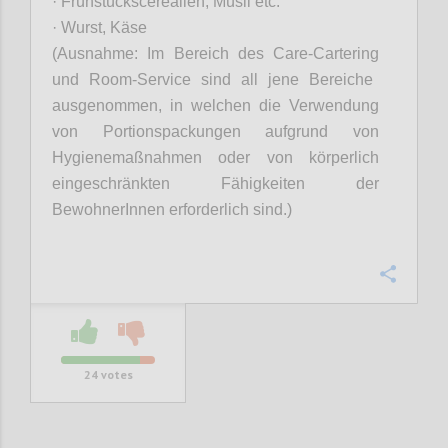
· Frühstückscerealien, Müsli etc
.
· Wurst, Käse
(Ausnahme: Im Bereich des Care-
Cartering
und
Room
-Service sind all jene Bereiche
ausgenommen, in welchen die Verwendung
von Portionspackungen aufgrund von
Hygienemaßnahmen oder von körperlich
eingeschränkten Fähigkeiten der
BewohnerInnen
erforderlich sind.)
Confi
24
votes