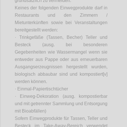
grundsätzlich zu vermeiden.
Keines der folgenden Einwegprodukte darf in
Restaurants und den Zimmern /
Mietunterkünften sowie bei Veranstaltungen
bereitgestellt werden:
· Trinkgefäße (Tassen, Becher) Teller und
Besteck (
ausg
. bei besonderen
Gegebenheiten wie Wassermangel wenn sie
entweder aus Pappe oder aus erneuerbaren
Ausgangserzeugnissen hergestellt wurden,
biologisch abbaubar sind und kompostiert[v]
werden können.
· Einmal-Papiertischtücher
· Einweg-Dekoration (
ausg
. kompostierbar
und mit getrennter Sammlung und Entsorgung
mit Bioabfällen)
Sofern Einwegprodukte für Tassen, Teller und
Besteck im Take-
Away
-Bereich verwendet