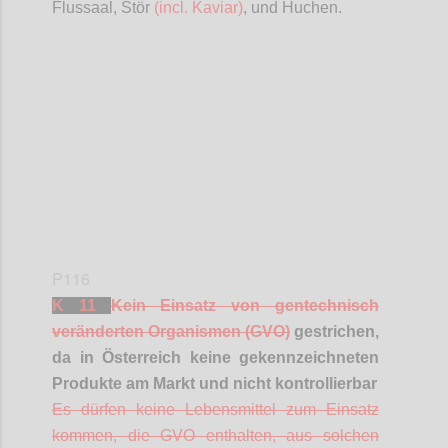
Flussaal, Stör
(incl. Kaviar)
, und Huchen.
Confi
P116
K 11
Kein Einsatz von gentechnisch
veränderten Organismen (GVO)
gestrichen,
da in Österreich keine gekennzeichneten
Produkte am Markt und nicht kontrollierbar
Es dürfen keine Lebensmittel zum Einsatz
kommen, die GVO enthalten, aus solchen