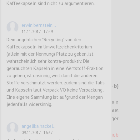
Kaffeekapseln sind nicht zu argumentieren.
Confi
erwin.bernstein...
11.11.2017 - 17:49
Dem angeblichen "Recycling" von den
Kaffeekapseln im Umweltzeichenkriterium
(allein mit der Nennung) Platz zu geben, ist
wahrscheinlich sehr kontra-produktiv. Die
gebrauchten Kapseln in eine Wertstoff-Fraktion
zu geben, ist unsinnig, weil damit die anderen
P102
Stoffe verschmutzt werden, zudem sind die Tabs
G11 Möbel aus Holz
-> ev. streichen(?)
-> b)
und Kapseln laut Verpack VO keine Verpackung,
in Kriterium "Gebrauchsgüter" integriert
Eine eigene Sammlung ist aufgrund der Mengen
a) Für (Garten-) Möbel aus Holz liegt ein
jedenfalls widersinnig.
Nachweis vor, dass das verwendete Holz aus
regionaler und
nachhaltiger
angelika.hackel...
Waldbewirtschaftung stammt (1 Punkt).
09.11.2017 - 16:37
b) Mindestens 10 % der Möbel, die im Betrieb