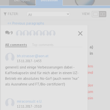
Description
FILTER:
VIEW:
<< Previous paragraphs
9
P101
All comments
Top comments
G 10 Boden- und
Wandbeläge
a)
gestrichen, da schwer prüfbar, b) in
bh.strasser@aon.at
Kriterium "Gebrauchsgüter" integriert
13.11.2017 - 14:53
a) Alle Boden- und
Wandbeläge
/ Tapeten des
generell sind einige Verbesserungen dabei -
Kaffeekapseln sind für mich aber in einem UZ-
Betriebes bzw. des Betriebsstandortes sind
Betrieb ein absolutes No-Go!! (auch wenn "nur"
PVC-frei (1 Punkt)
als Ausnahme und FT/Bio-zertifiziert!)
b) Mindestens 10 % der Bodenbeläge oder
Wandbeläge
, die im Betrieb bzw. am
Betriebsstandort vorhanden sind, tragen ein
miraconsult e.U.
Umweltzeichen nach ISO Typ I (1 Punkt).
12.11.2017 - 23:10