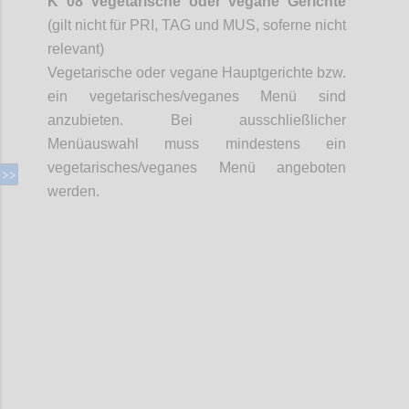
K 08 Vegetarische oder vegane Gerichte
(gilt nicht für PRI, TAG und MUS,
soferne
nicht
relevant)
Vegetarische oder vegane Hauptgerichte bzw.
ein vegetarisches/veganes Menü sind
anzubieten. Bei ausschließlicher
Menüauswahl muss mindestens ein
vegetarisches/veganes Menü angeboten
werden.
Confi