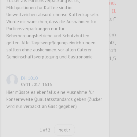
Zucker als Portionsverpackung ist ok,
bzw. am Betriebsstandort vorhanden sind,
Milchportionen für Kaffee sind im
tragen ein Umweltzeichen nach ISO Typ I (1
Umweltzeichen absurd, ebenso Kaffeekapseln.
Punkt).
-> b) in Kriterium "Gebrauchsgüter"
Würde mir wünschen, dass die Ausnahmen für
integriert
Portionsverpackungen nur für
c) Mindestens 70% der Möbel in den Zimmern
Beherbergungsbetriebe und Schutzhütten
gelten. Alle Tagesverpflegungseinrichtungen
bestehen
überwiegend
aus Vollholz,
sollten ohne auskommen, vor allen Caterer,
idealerweise aus nachhaltiger Holzwirtschaft
Gemeinschaftsverplegung und Gastronomie
(mit PEFC oder FSC-Gütesiegel). (1,5
Punkte)
DH 1010
09.11.2017 - 16:16
Confi
Hier müsste es ebenfalls eine Ausnahme für
konzernweite Qualitätsstandards geben (Zucker
wird nur verpackt an Gast gegeben)
next ›
1 of 2