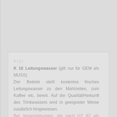
Confi
P121
K 16 Leitungswasser
(gilt nur für GEM als
MUSS)
Der Betrieb stellt kostenlos frisches
Leitungswasser zu den Mahlzeiten, zum
Kaffee etc. bereit. Auf die Qualität/Herkunft
des Trinkwassers wird in geeigneter Weise
zusätzlich hingewiesen.
Bei Veranstaltungen, die nach UZ 62 als