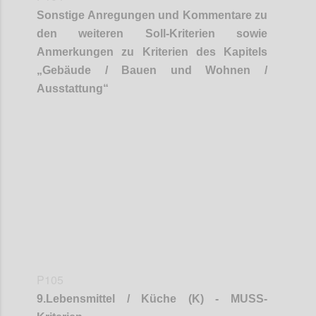
Sonstige Anregungen und Kommentare zu
den weiteren Soll-Kriterien sowie
Anmerkungen zu Kriterien des Kapitels
„
Gebäude / Bauen und Wohnen /
Ausstattung
“
Confi
P105
9
.
Lebensmittel / Küche (K) - MUSS-