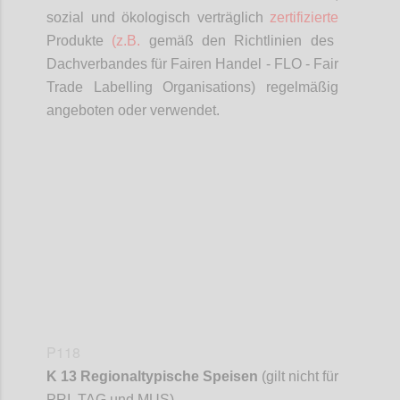
sozial und ökologisch verträglich
zertifizierte
Produkte
(z.B.
gemäß den Richtlinien des
Dachverbandes für Fairen Handel - FLO - Fair
Trade
Labelling
Organisations
) regelmäßig
angeboten oder verwendet.
Confi
P118
K 13 Regionaltypische Speisen
(gilt nicht für
PRI, TAG und MUS)