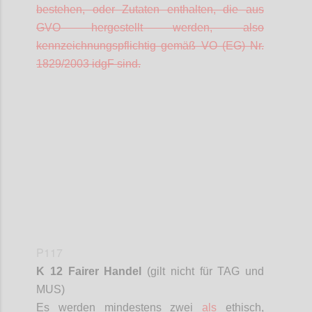
bestehen, oder Zutaten enthalten, die aus
GVO hergestellt werden, also
kennzeichnungspflichtig gemäß VO (EG) Nr.
1829/2003
idgF
sind.
Confi
P117
K 12 Fairer Handel
(gilt nicht für TAG und
MUS)
Es werden mindestens zwei
als
ethisch,