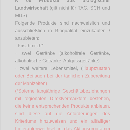
K 06 Produkte aus biologischer
Landwirtschaft
(gilt nicht für TAG. SCH und
MUS)
Folgende Produkte sind nachweislich und
ausschließlich in Bioqualität einzukaufen /
anzubieten:
·
Frischmilch*
·
zwei Getränke (alkoholfreie Getränke,
alkoholische Getränke, Aufgussgetränke)
·
zwei weitere Lebensmittel, (
Hauptzutaten
oder Beilagen bei der täglichen Zubereitung
der Mahlzeiten)
(*
Soferne
langjährige Geschäftsbeziehungen
mit regionalen
Direktvermarktern
bestehen,
die keine entsprechenden Produkte anbieten,
sind diese auf die Anforderungen des
Kriteriums hinzuweisen und ein allfälliger
Lieferantenwechsel in das Aktionsprogramm