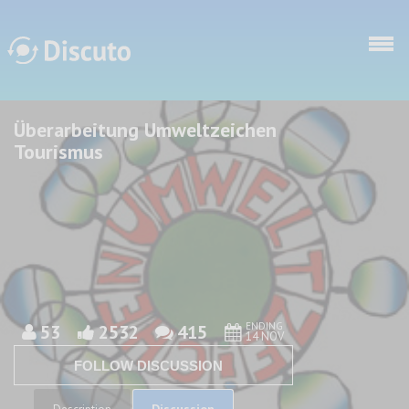
Skip to main content
Überarbeitung Umweltzeichen
Discuto
Discuto
Tourismus
ENDING
53
2532
415
14 NOV
FOLLOW DISCUSSION
Discussion