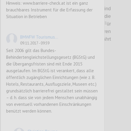
Produktkategorie bestimmend sind
.
Hinweis: www.barriere-check.at ist ein ganz
(Bei externer Vergabe der Reinigung sind
brauchbares Instrument für die Erfassung der
Situation in Betrieben
entsprechende Anforderungen in die
Ausschreibungsunterlagen aufzunehmen. Für
bestehende Verträge kann bis zu deren
BMWFW Tourismus...
Auslaufen eine Übergangsfrist gewährt
09.11.2017 - 09:59
werden.)
Seit 2006 gilt das Bundes-
Behindertengleichstellungsgesetz (BGStG) und
die Übergangsfristen sind mit Ende 2015
Confi
ausgelaufen. Im BGStG ist verankert, dass alle
öffentlich zugänglichen Einrichtungen (wie z. B.
Hotels, Restaurants, Ausflugsziele, Museen etc.)
grundsätzlich barrierefrei gestaltet sein müssen
– d. h. dass sie von jedem Menschen unabhängig
von eventuell vorhandenen Einschränkungen
benützt werden können.
P82