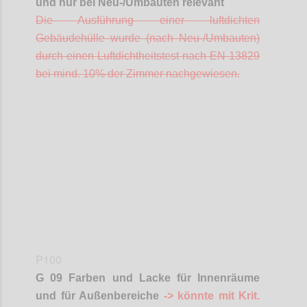
und nur bei Neu-/Umbauten relevant
Die Ausführung einer luftdichten
Gebäudehülle wurde (nach Neu-/Umbauten)
durch einen Luftdichtheitstest nach EN 13829
bei mind. 10% der Zimmer nachgewiesen.
Confi
P100
G 09 Farben und Lacke für Innenräume
und für Außenbereiche
-> könnte mit
Krit
.