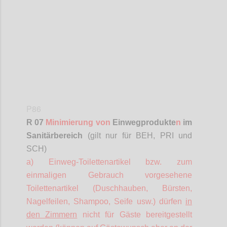
Confi
P86
R 07
Minimierung von
Einwegprodukte
n
im
Sanitärbereich
(gilt nur für BEH, PRI und
SCH)
a) Einweg-Toilettenartikel bzw. zum
einmaligen Gebrauch vorgesehene
Toilettenartikel (Duschhauben, Bürsten,
Nagelfeilen, Shampoo, Seife usw.) dürfen
in
den Zimmern
nicht für Gäste bereitgestellt