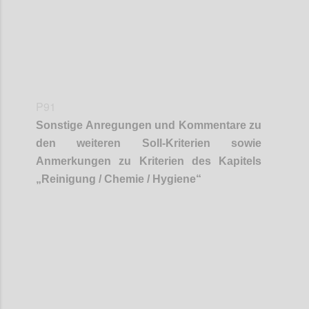
P91
Sonstige Anregungen und Kommentare zu
den weiteren Soll-Kriterien sowie
Anmerkungen zu Kriterien des Kapitels
„
Reinigung / Chemie / Hygiene
“
Confi