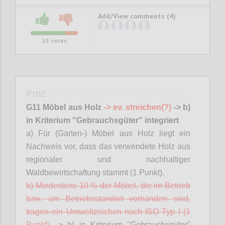
Add/View comments (4)
15
votes
P102
G11 Möbel aus Holz
-> ev. streichen(?)
-> b)
in Kriterium "Gebrauchsgüter" integriert
a) Für (Garten-) Möbel aus Holz liegt ein
Nachweis vor, dass das verwendete Holz aus
regionaler und
nachhaltiger
Waldbewirtschaftung stammt (1 Punkt).
b) Mindestens 10 % der Möbel, die im Betrieb
bzw. am Betriebsstandort vorhanden sind,
tragen ein Umweltzeichen nach ISO Typ I (1
Punkt).
-> b) in Kriterium "Gebrauchsgüter"