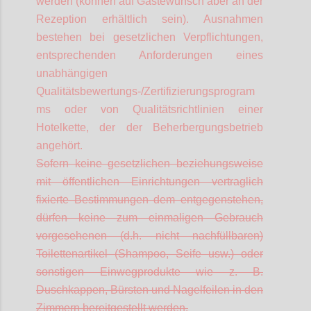
werden (können auf Gästewunsch aber an der
Rezeption erhältlich sein). Ausnahmen
bestehen bei gesetzlichen Verpflichtungen,
entsprechenden Anforderungen eines
unabhängigen
Qualitätsbewertungs-/Zertifizierungsprogram
ms oder von Qualitätsrichtlinien einer
Hotelkette, der der Beherbergungsbetrieb
angehört.
Sofern keine gesetzlichen beziehungsweise
mit öffentlichen Einrichtungen vertraglich
fixierte Bestimmungen dem entgegenstehen,
dürfen keine zum einmaligen Gebrauch
vorgesehenen (d.h. nicht nachfüllbaren)
Toilettenartikel (Shampoo, Seife usw.) oder
sonstigen Einwegprodukte wie z. B.
Duschkappen, Bürsten und Nagelfeilen in den
Zimmern bereitgestellt werden.