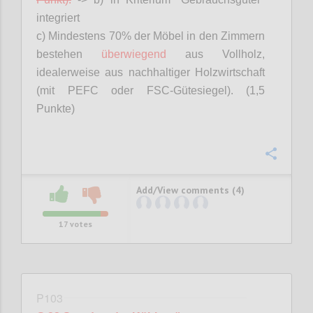
integriert
c) Mindestens 70% der Möbel in den Zimmern
bestehen
überwiegend
aus Vollholz,
idealerweise aus nachhaltiger Holzwirtschaft
(mit PEFC oder FSC-Gütesiegel). (1,5
Punkte)
Confi
Add/View comments (4)
17
votes
P103