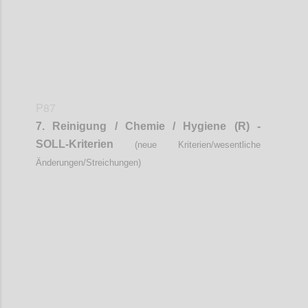
P87
7.
Reinigung / Chemie / Hygiene (R) -
SOLL-Kriterien
(neue Kriterien/wesentliche
Änderungen/Streichungen)
Confi