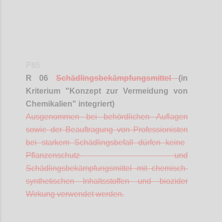
P85
R 06
Schädlingsbekämpfungsmittel
(in
Kriterium "Konzept zur Vermeidung von
Chemikalien" integriert)
A
usgenommen bei behördlichen Auflagen
sowie der Beauftragung von
Professionisten
bei starkem Schädlingsbefall dürfen keine
Pflanzenschutz- und
Schädlingsbekämpfungsmittel mit chemisch-
synthetischen Inhaltsstoffen und
biozider
Wirkung verwendet werden.