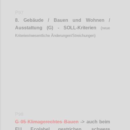
P97
8.
Gebäude / Bauen und Wohnen /
Ausstattung (G) - SOLL-Kriterien
(neue
Kriterien/wesentliche Änderungen/Streichungen)
Confi
P98
G 05 Klimagerechtes Bauen
-> auch beim
EU
Ecolabel
gestrichen, schwere