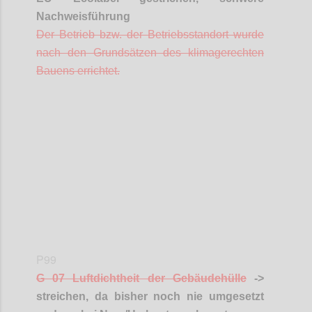
Nachweisführung
Der Betrieb bzw. der Betriebsstandort wurde
nach den Grundsätzen des klimagerechten
Bauens errichtet.
Confi
P99
G 07 Luftdichtheit der Gebäudehülle
->
streichen, da bisher noch nie umgesetzt