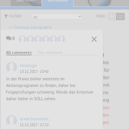
Description
FILTER:
VIEW:
<< Previous paragraphs
8
P81
All comments
Top comments
R 02 Wasch-, Spül- und Reinigungsmittel
Der Betrieb muss zumindest drei Produkte
Holzinger
(Handspülmittel und/oder Reiniger für
13.11.2017 - 10:42
Spülmaschinen und/oder Waschmittel
In der Praxis bisher meistens im
Aktionsprogramm zu finden, daher bei
und/oder Allzweckreiniger) mit
Folgeprüfungen schwierig. Würde das Kriterium
Umweltzeichen (gemäß ISO
Typ
1) bzw.
daher lieber in SOLL sehen.
gemäß Positivliste der Umweltberatung
verwenden,
wobei darauf zu achten ist, dass
die verwendeten Produkte bzw. Komponenten
erwin.bernstein...
mengen- oder umsatzmäßig in der jeweiligen
11.11.2017 - 17:22