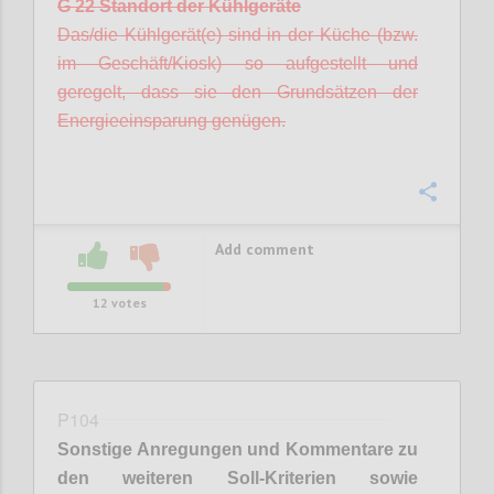
G 22 Standort der Kühlgeräte
Das/die Kühlgerät(e) sind in der Küche (bzw.
im Geschäft/Kiosk) so aufgestellt und
geregelt, dass sie den Grundsätzen der
Energieeinsparung genügen.
Confi
Add comment
12
votes
P104
Sonstige Anregungen und Kommentare zu
den weiteren Soll-Kriterien sowie