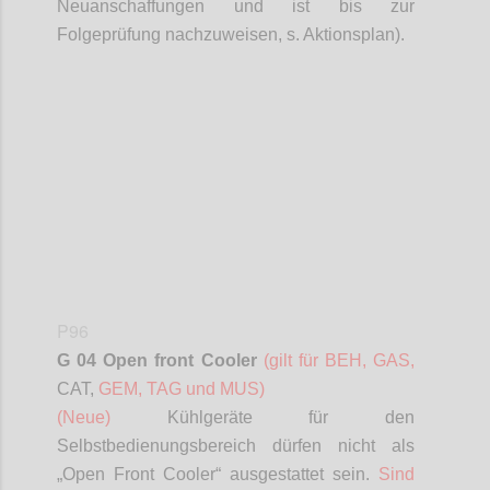
Neuanschaffungen und ist bis zur
Folgeprüfung nachzuweisen, s. Aktionsplan).
Confi
P96
G 04 Open front Cooler
(gilt für BEH, GAS,
CAT,
GEM, TAG und MUS)
(Neue)
Kühlgeräte für den
Selbstbedienungsbereich dürfen nicht als
„Open Front Cooler“ ausgestattet sein.
Sind