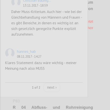
Christian Baumg...
R 03 Desinfektionsmittel (in Kriterium
13.11.2017 - 18:59
"Konzept zur Vermeidung von
Daher Muss-Kriterium. Auch hier - wie bei der
Chemikalien" integriert)
Gleichbehandlung von Männern und Frauen -
Desinfektionsmittel dürfen nur dort eingesetzt
es gibt Bereiche, in denen es wichtig ist an
werden, wo dies zur Erfüllung gesetzlicher
sich gesetzlich geregelte Punkte explizit
aufzunehmen.
Hygienebestimmungen notwendig ist.
Confi
hannes_hab
08.11.2017 - 14:27
Klares Statement dazu wäre wichtig - meiner
Meinung nach also MUSS
next ›
1 of 2
P83
R 04 Abfluss- und Rohrreinigung