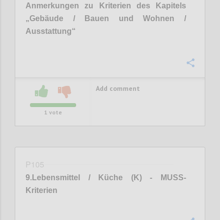
Anmerkungen zu Kriterien des Kapitels
„
Gebäude / Bauen und Wohnen /
Ausstattung
“
Confi
Add comment
1
vote
P105
9
.
Lebensmittel / Küche (K) - MUSS-
Kriterien