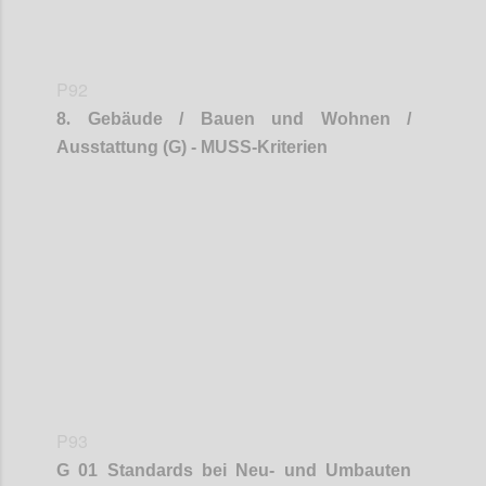
P92
8
.
Gebäude / Bauen und Wohnen /
Ausstattung (G) - MUSS-Kriterien
Confi
P93
G 01 Standards bei Neu- und Umbauten