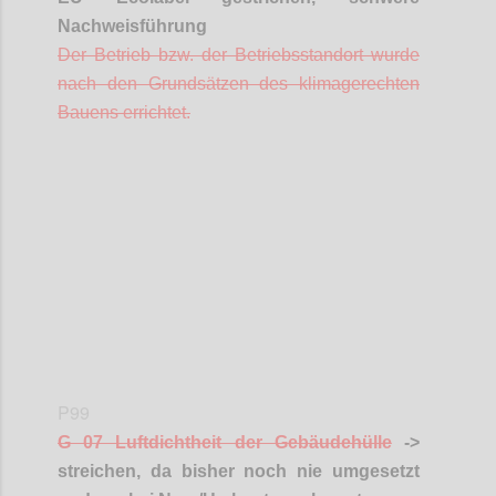
Nachweisführung
Der Betrieb bzw. der Betriebsstandort wurde
nach den Grundsätzen des klimagerechten
Bauens errichtet.
Confi
P99
G 07 Luftdichtheit der Gebäudehülle
->
streichen, da bisher noch nie umgesetzt