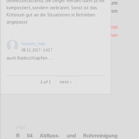
umweltbelastend), die Dinger werden dann ja nie
R 03 Desinfektionsmittel (in Kriterium
kompostiert, sondern verbrannt. Sonst ist das
"Konzept zur Vermeidung von
Kriterium gut an die Situationen in Betrieben
Chemikalien" integriert)
angepasst
Desinfektionsmittel dürfen nur dort eingesetzt
werden, wo dies zur Erfüllung gesetzlicher
Hygienebestimmungen notwendig ist.
hannes_hab
08.11.2017 - 14:17
auch Badeschlapfen ...
Confi
next ›
1 of 2
P83
R 04 Abfluss- und Rohrreinigung