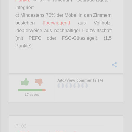
integriert
c) Mindestens 70% der Möbel in den Zimmern
bestehen
überwiegend
aus Vollholz,
idealerweise aus nachhaltiger Holzwirtschaft
(mit PEFC oder FSC-Gütesiegel). (1,5
Punkte)
Confi
Add/View comments (4)
17
votes
P103