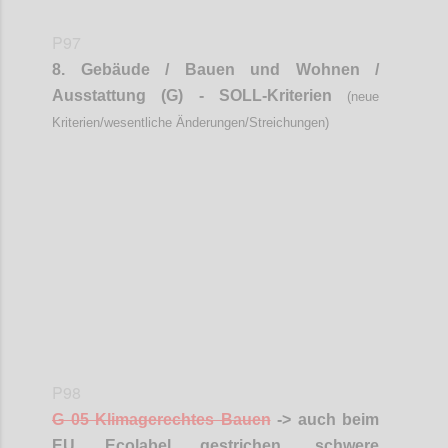
P97
8.
Gebäude / Bauen und Wohnen /
Ausstattung (G) - SOLL-Kriterien
(neue
Kriterien/wesentliche Änderungen/Streichungen)
Confi
P98
G 05 Klimagerechtes Bauen
-> auch beim
EU
Ecolabel
gestrichen, schwere