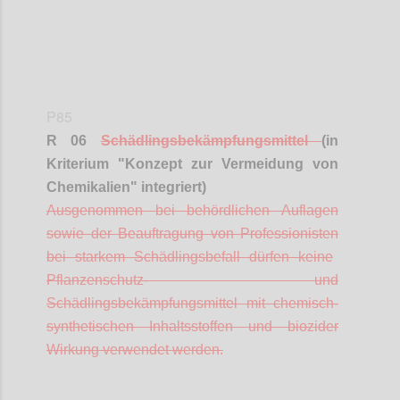
P85
R 06
Schädlingsbekämpfungsmittel
(in
Kriterium "Konzept zur Vermeidung von
Chemikalien" integriert)
A
usgenommen bei behördlichen Auflagen
sowie der Beauftragung von
Professionisten
bei starkem Schädlingsbefall dürfen keine
Pflanzenschutz- und
Schädlingsbekämpfungsmittel mit chemisch-
synthetischen Inhaltsstoffen und
biozider
Wirkung verwendet werden.