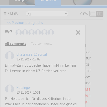
Description
FILTER:
VIEW:
<< Previous paragraphs
7
P81
All comments
Top comments
R 02 Wasch-, Spül- und Reinigungsmittel
Der Betrieb muss zumindest drei Produkte
bh.strasser@aon.at
(Handspülmittel und/oder Reiniger für
13.11.2017 - 17:02
Spülmaschinen und/oder Waschmittel
Einmal-Zahnputzbecher haben mMn in keinem
Fall etwas in einem UZ-Betrieb verloren!
und/oder Allzweckreiniger) mit
Umweltzeichen (gemäß ISO
Typ
1) bzw.
gemäß Positivliste der Umweltberatung
Holzinger
verwenden,
wobei darauf zu achten ist, dass
13.11.2017 - 10:31
die verwendeten Produkte bzw. Komponenten
Prinzipiell bin ich für dieses Kriterium, in der
mengen- oder umsatzmäßig in der jeweiligen
Praxis bes. in der gehobenen Hotellerie gibt es