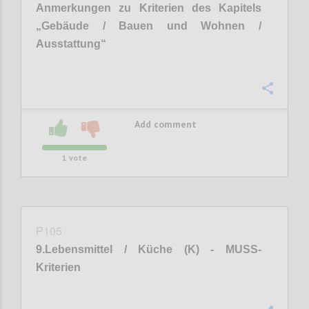
Anmerkungen zu Kriterien des Kapitels
„
Gebäude / Bauen und Wohnen /
Ausstattung
“
Confi
Add comment
1
vote
P105
9
.
Lebensmittel / Küche (K) - MUSS-
Kriterien