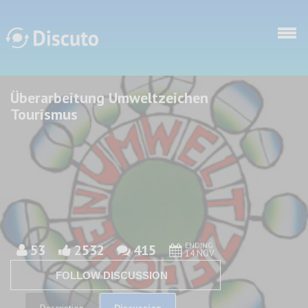
Skip to main content
Überarbeitung Umweltzeichen
Discuto
Discuto
Tourismus
ENDING
53
2532
415
14 NOV
FOLLOW DISCUSSION
Discussion