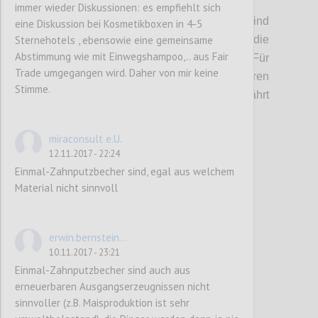
Produktkategorie bestimmend sind
.
immer wieder Diskussionen: es empfiehlt sich
(Bei externer Vergabe der Reinigung sind
eine Diskussion bei Kosmetikboxen in 4-5
Sternehotels , ebensowie eine gemeinsame
entsprechende Anforderungen in die
Abstimmung wie mit Einwegshampoo,.. aus Fair
Ausschreibungsunterlagen aufzunehmen. Für
Trade umgegangen wird. Daher von mir keine
bestehende Verträge kann bis zu deren
Stimme.
Auslaufen eine Übergangsfrist gewährt
werden.)
miraconsult e.U.
12.11.2017 - 22:24
Confi
Einmal-Zahnputzbecher sind, egal aus welchem
Material nicht sinnvoll
erwin.bernstein...
10.11.2017 - 23:21
Einmal-Zahnputzbecher sind auch aus
erneuerbaren Ausgangserzeugnissen nicht
sinnvoller (z.B. Maisproduktion ist sehr
P82