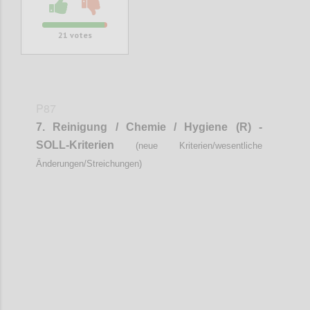
21
votes
P87
7.
Reinigung / Chemie / Hygiene (R) -
SOLL-Kriterien
(neue Kriterien/wesentliche
Änderungen/Streichungen)
Confi