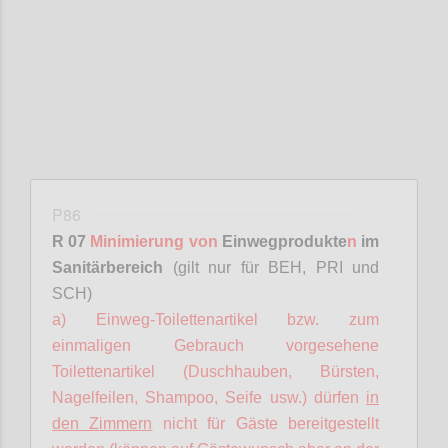
Confi
P86
R 07
Minimierung von
Einwegprodukte
n
im
Sanitärbereich
(gilt nur für BEH, PRI und
SCH)
a) Einweg-Toilettenartikel bzw. zum
einmaligen Gebrauch vorgesehene
Toilettenartikel (Duschhauben, Bürsten,
Nagelfeilen, Shampoo, Seife usw.) dürfen
in
den Zimmern
nicht für Gäste bereitgestellt