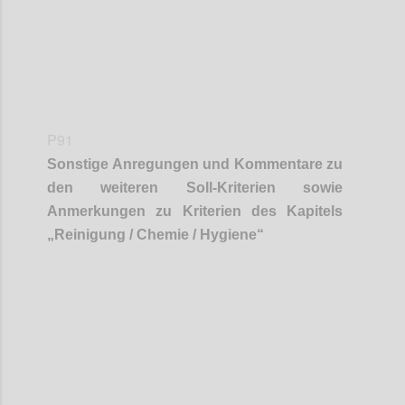
P91
Sonstige Anregungen und Kommentare zu
den weiteren Soll-Kriterien sowie
Anmerkungen zu Kriterien des Kapitels
„
Reinigung / Chemie / Hygiene
“
Confi