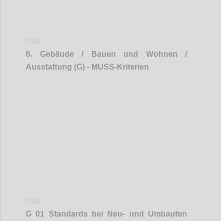
P92
8
.
Gebäude / Bauen und Wohnen /
Ausstattung (G) - MUSS-Kriterien
Confi
P93
G 01 Standards bei Neu- und Umbauten