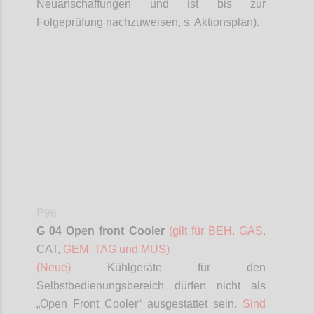
Neuanschaffungen und ist bis zur
Folgeprüfung nachzuweisen, s. Aktionsplan).
Confi
P96
G 04 Open front Cooler
(gilt für BEH, GAS,
CAT,
GEM, TAG und MUS)
(Neue)
Kühlgeräte für den
Selbstbedienungsbereich dürfen nicht als
„Open Front Cooler“ ausgestattet sein.
Sind