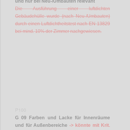
und nur bei Neu-/Umbauten relevant
Die Ausführung einer luftdichten
Gebäudehülle wurde (nach Neu-/Umbauten)
durch einen Luftdichtheitstest nach EN 13829
bei mind. 10% der Zimmer nachgewiesen.
Confi
P100
G 09 Farben und Lacke für Innenräume
und für Außenbereiche
-> könnte mit
Krit
.