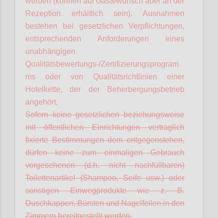
werden (können auf Gästewunsch aber an der
Rezeption erhältlich sein). Ausnahmen
bestehen bei gesetzlichen Verpflichtungen,
entsprechenden Anforderungen eines
unabhängigen
Qualitätsbewertungs-/Zertifizierungsprogram
ms oder von Qualitätsrichtlinien einer
Hotelkette, der der Beherbergungsbetrieb
angehört.
Sofern keine gesetzlichen beziehungsweise
mit öffentlichen Einrichtungen vertraglich
fixierte Bestimmungen dem entgegenstehen,
dürfen keine zum einmaligen Gebrauch
vorgesehenen (d.h. nicht nachfüllbaren)
Toilettenartikel (Shampoo, Seife usw.) oder
sonstigen Einwegprodukte wie z. B.
Duschkappen, Bürsten und Nagelfeilen in den
Zimmern bereitgestellt werden.