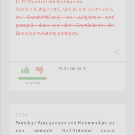
G 22 Standort der Kühlgeräte
Das/die Kühlgerät(e) sind in der Küche (bzw.
im Geschäft/Kiosk) so aufgestellt und
geregelt, dass sie den Grundsätzen der
Energieeinsparung genügen.
Confi
Add comment
12
votes
P104
Sonstige Anregungen und Kommentare zu
den weiteren Soll-Kriterien sowie