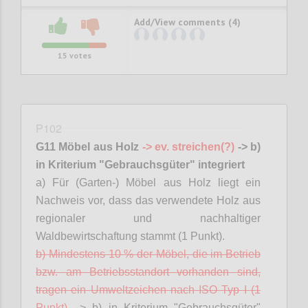
Add/View comments (4)
15
votes
P102
G11 Möbel aus Holz
-> ev. streichen(?)
-> b)
in Kriterium "Gebrauchsgüter" integriert
a) Für (Garten-) Möbel aus Holz liegt ein
Nachweis vor, dass das verwendete Holz aus
regionaler und
nachhaltiger
Waldbewirtschaftung stammt (1 Punkt).
b) Mindestens 10 % der Möbel, die im Betrieb
bzw. am Betriebsstandort vorhanden sind,
tragen ein Umweltzeichen nach ISO Typ I (1
Punkt).
-> b) in Kriterium "Gebrauchsgüter"