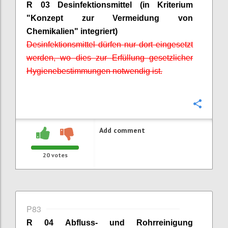
R 03 Desinfektionsmittel (in Kriterium
"Konzept zur Vermeidung von
Chemikalien" integriert)
Desinfektionsmittel dürfen nur dort eingesetzt
werden, wo dies zur Erfüllung gesetzlicher
Hygienebestimmungen notwendig ist.
Confi
Add comment
20
votes
P83
R 04 Abfluss- und Rohrreinigung