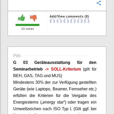
Confi
Add/View comments (8)
15
votes
P95
G 03 Geräteausstattung für den
Seminarbetrieb
-> SOLL-Kriterium
(gilt für
BEH, GAS, TAG und MUS)
Mindestens 30% der zur Verfügung gestellten
Geräte (wie Laptops,
Beamer
, Fernseher etc.)
erfüllen die Kriterien für die Vergabe des
Energiesterns („
energy
star
“) oder tragen ein
Umweltzeichen nach ISO Typ I. (Gilt ggf. bei