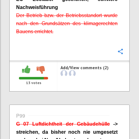
Nachweisführung
Der Betrieb bzw. der Betriebsstandort wurde
nach den Grundsätzen des klimagerechten
Bauens errichtet.
Confi
Add/View comments (2)
13
votes
P99
G 07 Luftdichtheit der Gebäudehülle
->
streichen, da bisher noch nie umgesetzt