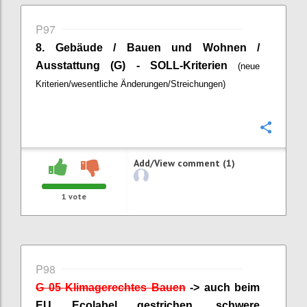
P97
8.
Gebäude / Bauen und Wohnen /
Ausstattung (G) - SOLL-Kriterien
(neue
Kriterien/wesentliche Änderungen/Streichungen)
Confi
Add/View comment (1)
1
vote
P98
G 05 Klimagerechtes Bauen
-> auch beim
EU
Ecolabel
gestrichen, schwere