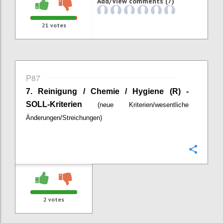
Add/View comments (7)
21
votes
P87
7.
Reinigung / Chemie / Hygiene (R) -
SOLL-Kriterien
(neue Kriterien/wesentliche
Änderungen/Streichungen)
Confi
2
votes