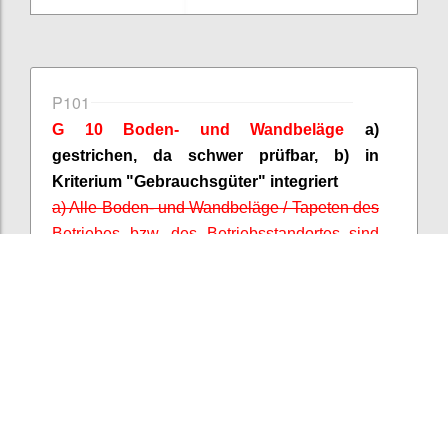
P101
G 10 Boden- und
Wandbeläge
a)
gestrichen, da schwer prüfbar, b) in
Kriterium "Gebrauchsgüter" integriert
a) Alle Boden- und
Wandbeläge
/ Tapeten des
Betriebes bzw. des Betriebsstandortes sind
PVC-frei (1 Punkt)
b) Mindestens 10 % der Bodenbeläge oder
Wandbeläge
, die im Betrieb bzw. am
Betriebsstandort vorhanden sind, tragen ein
Umweltzeichen nach ISO Typ I (1 Punkt).
Confi