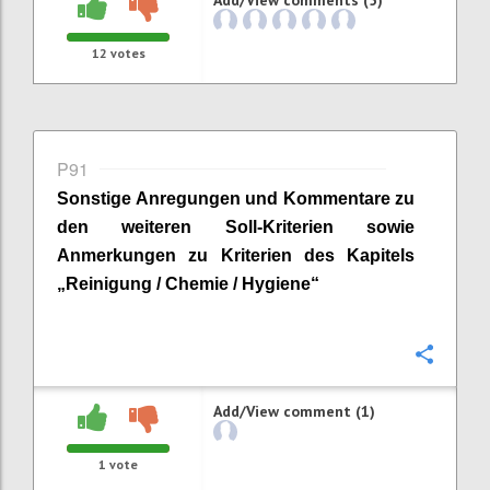
12
votes
P91
Sonstige Anregungen und Kommentare zu
den weiteren Soll-Kriterien sowie
Anmerkungen zu Kriterien des Kapitels
„
Reinigung / Chemie / Hygiene
“
Confi
Add/View comment (1)
1
vote