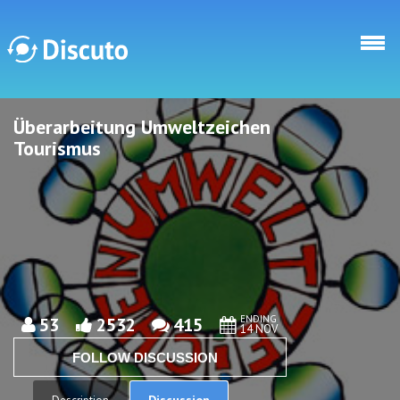
Skip to main content
Überarbeitung Umweltzeichen
Discuto
Discuto
Tourismus
ENDING
53
2532
415
14 NOV
FOLLOW DISCUSSION
Discussion