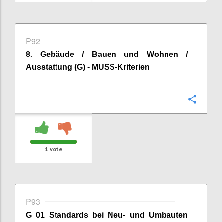
P92
8
.
Gebäude / Bauen und Wohnen /
Ausstattung (G) - MUSS-Kriterien
Confi
1
vote
P93
G 01 Standards bei Neu- und Umbauten