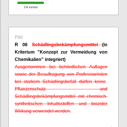
24
votes
P85
R 06
Schädlingsbekämpfungsmittel
(in
Kriterium "Konzept zur Vermeidung von
Chemikalien" integriert)
A
usgenommen bei behördlichen Auflagen
sowie der Beauftragung von
Professionisten
bei starkem Schädlingsbefall dürfen keine
Pflanzenschutz- und
Schädlingsbekämpfungsmittel mit chemisch-
synthetischen Inhaltsstoffen und
biozider
Wirkung verwendet werden.