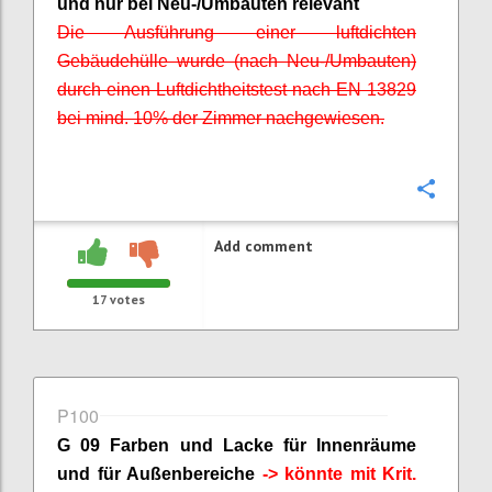
und nur bei Neu-/Umbauten relevant
Die Ausführung einer luftdichten
Gebäudehülle wurde (nach Neu-/Umbauten)
durch einen Luftdichtheitstest nach EN 13829
bei mind. 10% der Zimmer nachgewiesen.
Confi
Add comment
17
votes
P100
G 09 Farben und Lacke für Innenräume
und für Außenbereiche
-> könnte mit
Krit
.