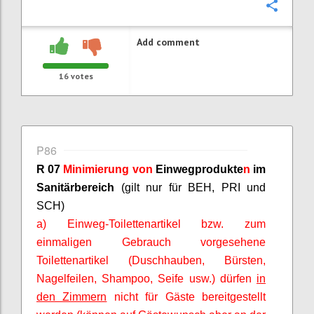
Confi
Add comment
16
votes
P86
R 07
Minimierung von
Einwegprodukte
n
im
Sanitärbereich
(gilt nur für BEH, PRI und
SCH)
a) Einweg-Toilettenartikel bzw. zum
einmaligen Gebrauch vorgesehene
Toilettenartikel (Duschhauben, Bürsten,
Nagelfeilen, Shampoo, Seife usw.) dürfen
in
den Zimmern
nicht für Gäste bereitgestellt