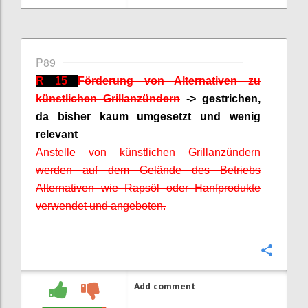
P89
R 15
Förderung von Alternativen zu
künstlichen Grillanzündern
-> gestrichen,
da bisher kaum umgesetzt und wenig
relevant
Anstelle von künstlichen Grillanzündern
werden auf dem Gelände des Betriebs
Alternativen wie Rapsöl oder Hanfprodukte
verwendet und angeboten.
Confi
Add comment