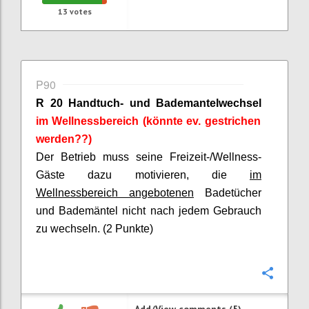
13
votes
P90
R 20 Handtuch- und Bademantelwechsel
im Wellnessbereich (könnte ev. gestrichen
werden??)
Der Betrieb muss seine Freizeit-/Wellness-
Gäste dazu motivieren, die
im
Wellnessbereich angebotenen
Badetücher
und Bademäntel nicht nach jedem Gebrauch
zu wechseln. (2 Punkte)
Confi
Add/View comments (5)