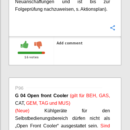
Neuanschaffungen und ist bis zur
Folgeprüfung nachzuweisen, s. Aktionsplan).
Confi
Add comment
16
votes
P96
G 04 Open front Cooler
(gilt für BEH, GAS,
CAT,
GEM, TAG und MUS)
(Neue)
Kühlgeräte für den
Selbstbedienungsbereich dürfen nicht als
„Open Front Cooler“ ausgestattet sein.
Sind