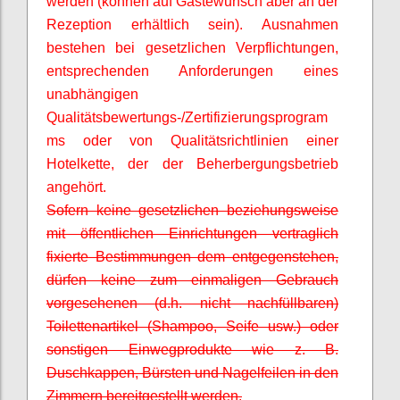
werden (können auf Gästewunsch aber an der
Rezeption erhältlich sein). Ausnahmen
bestehen bei gesetzlichen Verpflichtungen,
entsprechenden Anforderungen eines
unabhängigen
Qualitätsbewertungs-/Zertifizierungsprogram
ms oder von Qualitätsrichtlinien einer
Hotelkette, der der Beherbergungsbetrieb
angehört.
Sofern keine gesetzlichen beziehungsweise
mit öffentlichen Einrichtungen vertraglich
fixierte Bestimmungen dem entgegenstehen,
dürfen keine zum einmaligen Gebrauch
vorgesehenen (d.h. nicht nachfüllbaren)
Toilettenartikel (Shampoo, Seife usw.) oder
sonstigen Einwegprodukte wie z. B.
Duschkappen, Bürsten und Nagelfeilen in den
Zimmern bereitgestellt werden.