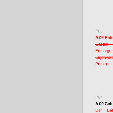
P63
A 06 Ent
Gästen 
Entsor
Eigenver
Punkt).
P64
A 09 Geb
Der Bet