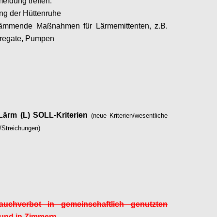
meidung treffen.
ng der Hüttenruhe
dämmende Maßnahmen für Lärmemittenten, z.B.
regate, Pumpen
Configure
/ Lärm (L) SOLL-Kriterien
(neue Kriterien/wesentliche
/Streichungen)
Configure
uchverbot in gemeinschaftlich genutzten
und in Zimmern