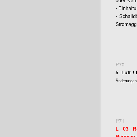
oder -ver
·
Einhaltu
· Schall
Stromagg
P70
5. Luft 
Änderungen
P71
L 03 Ra
Räumen 