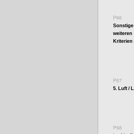
P66
Sonsti
weitere
Kriterien
P67
5. Luft /
P68