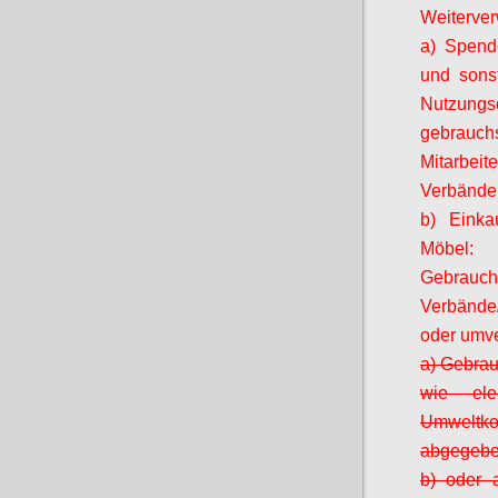
Weiterver
a) Spende
und sonst
Nutzung
gebrauch
Mitarbeit
Verbände,
b) Einkau
Möbel
Gebra
Verbände
oder umve
a) Gebrau
wie ele
Umweltkon
abgegebe
b) oder a