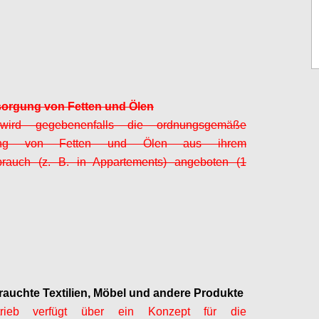
Configure
sorgung von Fetten und Ölen
wird gegebenenfalls die ordnungsgemäße
gung von Fetten und Ölen aus ihrem
brauch (z. B. in Appartements) angeboten (1
Configure
rauchte Textilien, Möbel und andere Produkte
rieb verfügt über ein Konzept für die