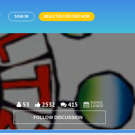
T
SIGN IN
REGISTER FOR FREE NOW
ENDING
53
2532
415
14 NOV
FOLLOW DISCUSSION