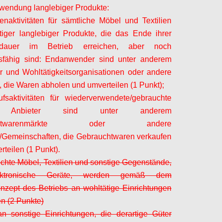
wendung langlebiger Produkte:
naktivitäten für sämtliche Möbel und Textilien
iger langlebiger Produkte, die das Ende ihrer
sdauer im Betrieb erreichen, aber noch
sfähig sind: Endanwender sind unter anderem
er und Wohltätigkeitsorganisationen oder andere
 die Waren abholen und umverteilen (1 Punkt);
fsaktivitäten für wiederverwendete/gebrauchte
: Anbieter sind unter anderem
uchtwarenmärkte oder andere
/Gemeinschaften, die Gebrauchtwaren verkaufen
rteilen (1 Punkt).
chte Möbel, Textilien und sonstige Gegenstände,
ktronische Geräte, werden gemäß dem
zept des Betriebs an wohltätige Einrichtungen
n (2 Punkte)
n sonstige Einrichtungen, die derartige Güter