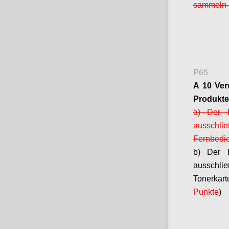
sammeln u
P65
A 10 Ver
Produkte
a) Der B
ausschlie
Fernbedie
b) Der B
ausschl
Tonerkart
Punkte
)