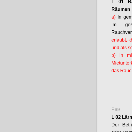
L 01 Ra
Räumen
a)
In gem
im gesa
Rauchve
erlaubt, 
und als s
b) In m
Mietunter
das Rauch
P69
L 02 Lä
Der Bet