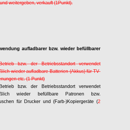
nd weitergeben, verkauft (1
Punkt).
Configure
wendung aufladbarer bzw. wieder
befüllbarer
etrieb bzw. der Betriebsstandort verwendet
ßlich wieder aufladbare Batterien (Akkus) für TV-
nungen etc. (1 Punkt)
etrieb bzw. der Betriebsstandort verwendet
ießlich wieder
befüllbare
Patronen bzw.
uschen für Drucker und (Farb-)Kopiergeräte (
2
Configure