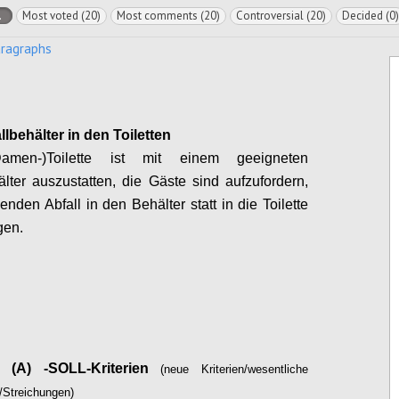
l
Most voted (20)
Most comments (20)
Controversial (20)
Decided (0)
aragraphs
llbehälter in den Toiletten
amen-)Toilette ist mit einem geeigneten
älter auszustatten, die Gäste sind aufzufordern,
enden Abfall in den Behälter statt in die Toilette
gen.
Configure
l (A) -SOLL-Kriterien
(neue Kriterien/wesentliche
/Streichungen)