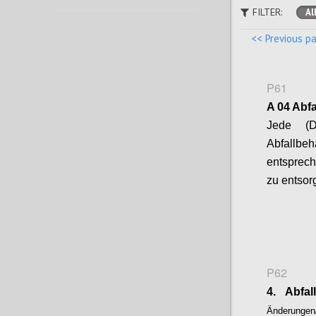
FILTER:
Al
<< Previous p
P61
A 04 Abfa
Jede (D
Abfallbeh
entsprech
zu entsor
P62
4. Abfal
Änderungen