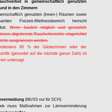
uchverbot in gemeinschaftlich genutzten
und in den Zimmern
einschaftlich genutzten (Innen-) Räumen sowie
mten Freizeit-/Wellnessbereich herrscht
rbot.
Wenn baulich möglich und gesetzlich
können abgetrennte Raucherbereiche eingerichtet
olche ausgewiesen werden.
indestens 80 % der Gästezimmer oder der
künfte (gerundet auf die nächste ganze Zahl) ist
en untersagt.
Configure
rmvermeidung
(MUSS nur für SCH)
rieb muss Maßnahmen zur Lärmverminderu
ng