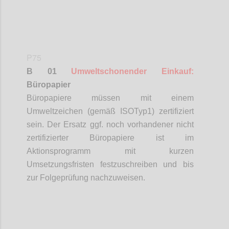
P75
B 01
Umweltschonender Einkauf:
Büropapier
Büropapiere müssen mit einem
Umweltzeichen (gemäß ISO
Typ
1) zertifiziert
sein. Der Ersatz ggf. noch vorhandener nicht
zertifizierter Büropapiere ist im
Aktionsprogramm mit kurzen
Umsetzungsfristen festzuschreiben und bis
zur Folgeprüfung nachzuweisen.
Confi