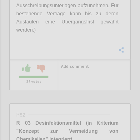
Ausschreibungsunterlagen aufzunehmen. Für
bestehende Verträge kann bis zu deren
Auslaufen eine Übergangsfrist gewährt
werden.)
Confi
Add comment
27
votes
P82
R 03 Desinfektionsmittel (in Kriterium
"Konzept zur Vermeidung von
Chemikalien" integriert)