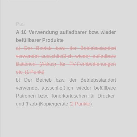
P65
A 10 Verwendung aufladbarer bzw. wieder
befüllbarer
Produkte
a) Der Betrieb bzw. der Betriebsstandort
verwendet ausschließlich wieder aufladbare
Batterien (Akkus) für TV-Fernbedienungen
etc. (1 Punkt)
b) Der Betrieb bzw. der Betriebsstandort
verwendet ausschließlich wieder
befüllbare
Patronen bzw. Tonerkartuschen für Drucker
und (Farb-)Kopiergeräte (
2 Punkte
)
Confi