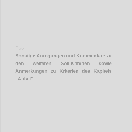
P66
Sonstige Anregungen und Kommentare zu
den weiteren Soll-Kriterien sowie
Anmerkungen zu Kriterien des Kapitels
„
Abfall
“
Confi