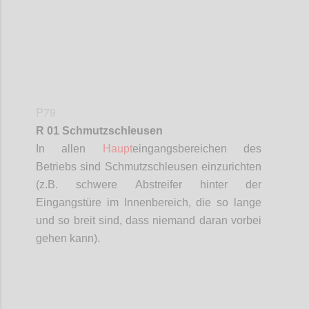
P79
R 01 Schmutzschleusen
In allen
Haupt
eingangsbereichen d
es
Betriebs sind Schmutzschleusen einzurichten
(z.B. schwere Abstreifer hinter der
Eingangstüre im Innenbereich, die so lange
und so breit sind, dass niemand daran vorbei
gehen kann).
Confi