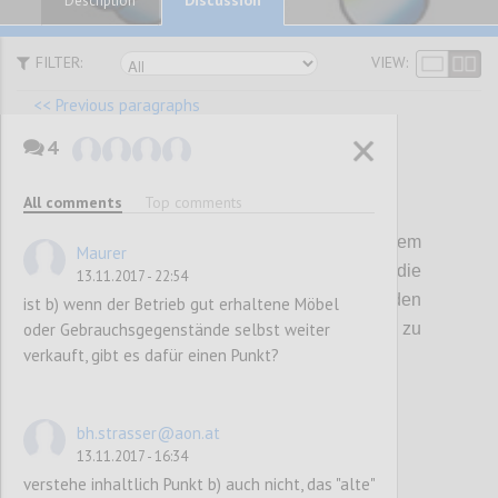
Description
FILTER:
VIEW:
<< Previous paragraphs
4
P61
All comments
Top comments
A 04 Abfallbehälter in den Toiletten
Jede (Damen-)Toilette ist mit einem
Maurer
geeigneten Abfallbehälter auszustatten, die
13.11.2017 - 22:54
Gäste sind aufzufordern, entsprechenden
ist b) wenn der Betrieb gut erhaltene Möbel
oder Gebrauchsgegenstände selbst weiter
Abfall in den Behälter statt in die Toilette zu
verkauft, gibt es dafür einen Punkt?
entsorgen.
Confi
bh.strasser@aon.at
13.11.2017 - 16:34
verstehe inhaltlich Punkt b) auch nicht, das "alte"