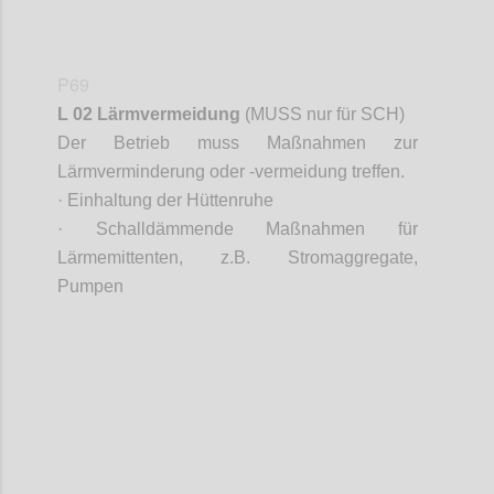
P69
L 02 Lärmvermeidung
(MUSS nur für SCH)
Der Betrieb muss Maßnahmen zur
Lärmverminderu
ng oder -vermeidung treffen.
·
Einhaltung der Hüttenruhe
· Schalldämmende Maßnahmen für
Lärmemittenten, z.B. Stromaggregate,
Pumpen
Confi