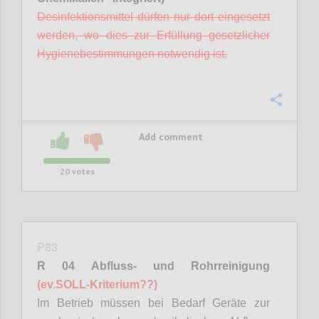
Desinfektionsmittel dürfen nur dort eingesetzt
werden, wo dies zur Erfüllung gesetzlicher
Hygienebestimmungen notwendig ist.
Confi
Add comment
20
votes
P83
R 04 Abfluss- und Rohrreinigung
(
ev.SOLL
-Kriterium??)
Im Betrieb müssen bei Bedarf Geräte zur