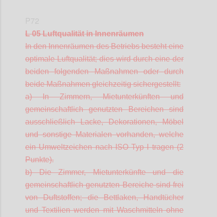
P72
L 05 Luftqualität in Innenräumen
In den Innenräumen des Betriebs besteht eine
optimale Luftqualität; dies wird durch eine der
beiden folgenden Maßnahmen oder durch
beide Maßnahmen gleichzeitig sichergestellt:
a) In Zimmern, Mietunterkünften und
gemeinschaftlich genutzten Bereichen sind
ausschließlich Lacke, Dekorationen, Möbel
und sonstige Materialen vorhanden, welche
ein Umweltzeichen nach ISO Typ I tragen (2
Punkte).
b) Die Zimmer, Mietunterkünfte und die
gemeinschaftlich genutzten Bereiche sind frei
von Duftstoffen; die Bettlaken, Handtücher
und Textilien werden mit Waschmitteln ohne