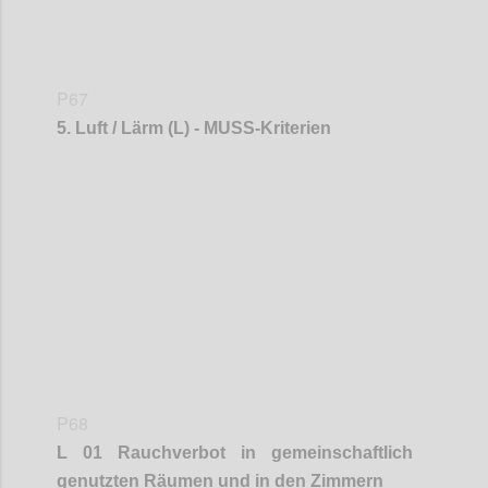
P67
5. Luft / Lärm (L) - MUSS-Kriterien
Confi
P68
L 01 Rauchverbot in gemeinschaftlich
genutzten Räumen
und in den Zimmern