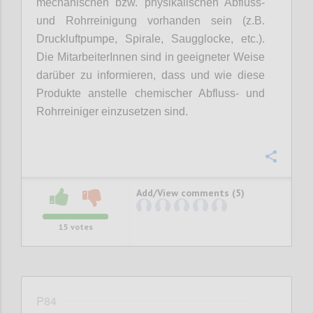
mechanischen bzw. physikalischen Abfluss-
und Rohrreinigung vorhanden sein (z.B.
Druckluftpumpe, Spirale, Saugglocke, etc.).
Die
MitarbeiterInnen
sind in geeigneter Weise
darüber zu informieren, dass und wie diese
Produkte anstelle chemischer Abfluss- und
Rohrreiniger einzusetzen sind.
Confi
Add/View comments (5)
15
votes
P84