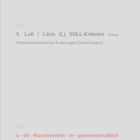
P70
5. Luft / Lärm (L) SOLL-Kriterien
(neue
Kriterien/wesentliche Änderungen/Streichungen)
Confi
P71
L 03 Rauchverbot in gemeinschaftlich