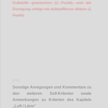
Duftstoffe gewaschen (1 Punkt), und die
Reinigung erfolgt mit duftstofffreien Mitteln (1
Punkt).
Confi
P73
Sonstige Anregungen und Kommentare zu
den weiteren Soll-Kriterien sowie
Anmerkungen zu Kriterien des Kapitels
„
Luft / Lärm
“