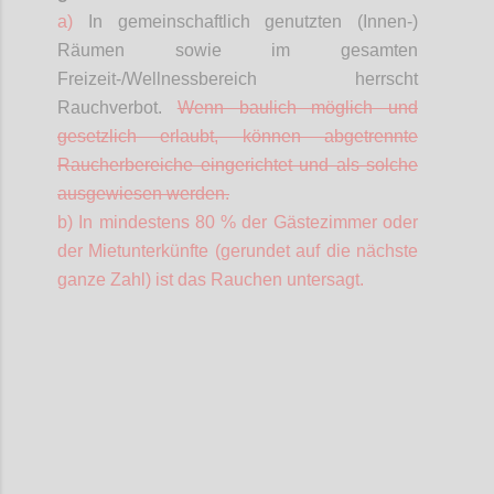
a)
In gemeinschaftlich genutzten (Innen-)
Räumen sowie im gesamten
Freizeit-/Wellnessbereich herrscht
Rauchverbot.
Wenn baulich möglich und
gesetzlich erlaubt, können abgetrennte
Raucherbereiche eingerichtet und als solche
ausgewiesen werden.
b) In mindestens 80 % der Gästezimmer oder
der Mietunterkünfte (gerundet auf die nächste
ganze Zahl) ist das Rauchen untersagt.
Confi