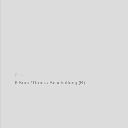
Confi
P74
6
.
Büro / Druck / Beschaffung (B)
Confi