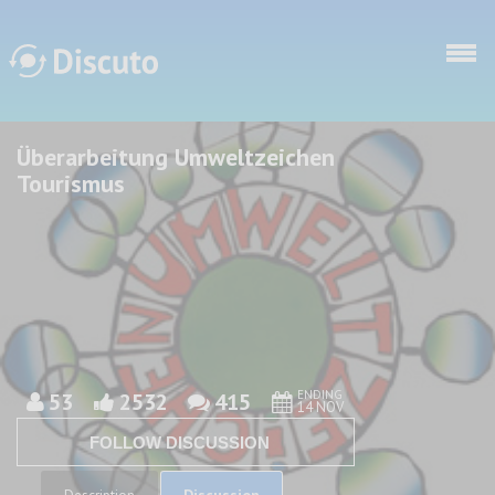
Skip to main content
Überarbeitung Umweltzeichen
Discuto
Discuto
Tourismus
ENDING
53
2532
415
14 NOV
FOLLOW DISCUSSION
Discussion