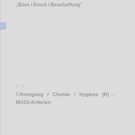
„
Büro / Druck / Beschaffung
“
Confi
P78
7
.
Reinigung / Chemie / Hygiene (R) -
MUSS-Kriterien
Confi