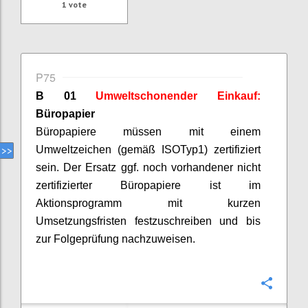
1
vote
P75
B 01
Umweltschonender Einkauf:
Büropapier
Büropapiere müssen mit einem
Umweltzeichen (gemäß ISO
Typ
1) zertifiziert
sein. Der Ersatz ggf. noch vorhandener nicht
zertifizierter Büropapiere ist im
Aktionsprogramm mit kurzen
Umsetzungsfristen festzuschreiben und bis
zur Folgeprüfung nachzuweisen.
Confi