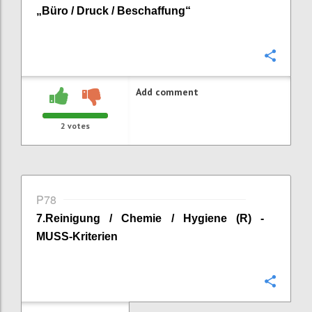
„
Büro / Druck / Beschaffung
“
Confi
Add comment
2
votes
P78
7
.
Reinigung / Chemie / Hygiene (R) -
MUSS-Kriterien
Confi