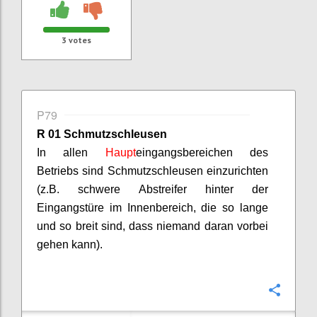
3
votes
P79
R 01 Schmutzschleusen
In allen
Haupt
eingangsbereichen d
es
Betriebs sind Schmutzschleusen einzurichten
(z.B. schwere Abstreifer hinter der
Eingangstüre im Innenbereich, die so lange
und so breit sind, dass niemand daran vorbei
gehen kann).
Confi