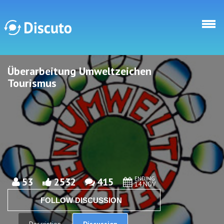
Skip to main content
Überarbeitung Umweltzeichen
Discuto
Discuto
Tourismus
ENDING
53
2532
415
14 NOV
FOLLOW DISCUSSION
Discussion