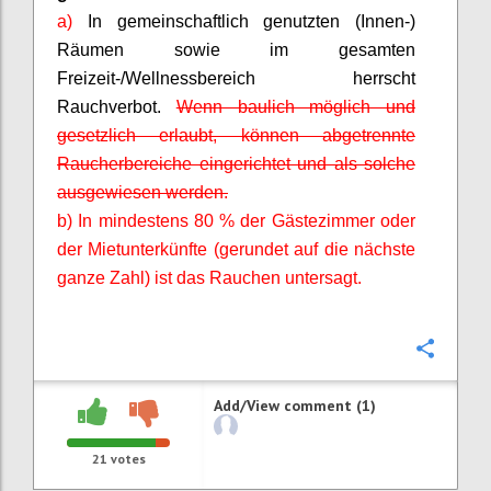
a)
In gemeinschaftlich genutzten (Innen-)
Räumen sowie im gesamten
Freizeit-/Wellnessbereich herrscht
Rauchverbot.
Wenn baulich möglich und
gesetzlich erlaubt, können abgetrennte
Raucherbereiche eingerichtet und als solche
ausgewiesen werden.
b) In mindestens 80 % der Gästezimmer oder
der Mietunterkünfte (gerundet auf die nächste
ganze Zahl) ist das Rauchen untersagt.
Confi
Add/View comment (1)
21
votes