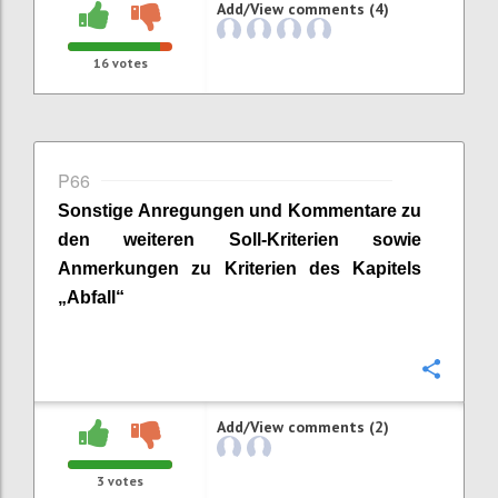
Add/View comments (4)
16
votes
P66
Sonstige Anregungen und Kommentare zu
den weiteren Soll-Kriterien sowie
Anmerkungen zu Kriterien des Kapitels
„
Abfall
“
Confi
Add/View comments (2)
3
votes