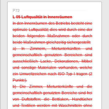
P72
L 05 Luftqualität in Innenräumen
In den Innenräumen des Betriebs besteht eine
optimale Luftqualität; dies wird durch eine der
beiden folgenden Maßnahmen oder durch
beide Maßnahmen gleichzeitig sichergestellt:
a) In Zimmern, Mietunterkünften und
gemeinschaftlich genutzten Bereichen sind
ausschließlich Lacke, Dekorationen, Möbel
und sonstige Materialen vorhanden, welche
ein Umweltzeichen nach ISO Typ I tragen (2
Punkte).
b) Die Zimmer, Mietunterkünfte und die
gemeinschaftlich genutzten Bereiche sind frei
von Duftstoffen; die Bettlaken, Handtücher
und Textilien werden mit Waschmitteln ohne