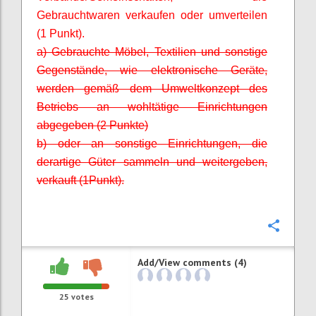
Gebrauchtwaren verkaufen oder umverteilen
(1 Punkt).
a) Gebrauchte Möbel, Textilien und sonstige
Gegenstände, wie elektronische Geräte,
werden gemäß dem Umweltkonzept des
Betriebs an wohltätige Einrichtungen
abgegeben (2 Punkte)
b) oder an sonstige Einrichtungen, die
derartige Güter sammeln und weitergeben,
verkauft (1
Punkt).
Confi
Add/View comments (4)
25
votes