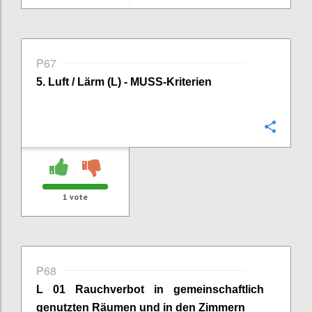
P67
5. Luft / Lärm (L) - MUSS-Kriterien
Confi
1
vote
P68
L 01 Rauchverbot in gemeinschaftlich
genutzten Räumen
und in den Zimmern