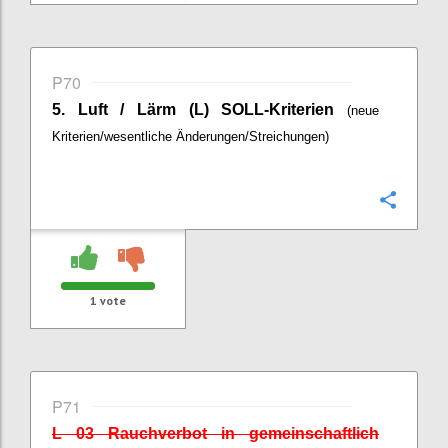
P70
5. Luft / Lärm (L) SOLL-Kriterien
(neue
Kriterien/wesentliche Änderungen/Streichungen)
Confi
1
vote
P71
L 03 Rauchverbot in gemeinschaftlich