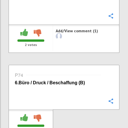
Confi
Add/View comment (1)
2
votes
P74
6
.
Büro / Druck / Beschaffung (B)
Confi