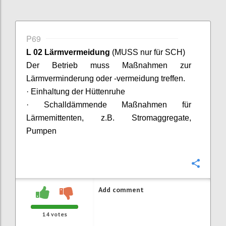
P69
L 02 Lärmvermeidung
(MUSS nur für SCH)
Der Betrieb muss Maßnahmen zur
Lärmverminderu
ng oder -vermeidung treffen.
·
Einhaltung der Hüttenruhe
· Schalldämmende Maßnahmen für
Lärmemittenten, z.B. Stromaggregate,
Pumpen
Confi
Add comment
14
votes