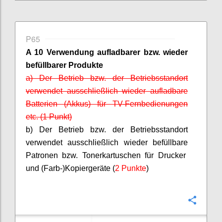
P65
A 10 Verwendung aufladbarer bzw. wieder
befüllbarer
Produkte
a) Der Betrieb bzw. der Betriebsstandort
verwendet ausschließlich wieder aufladbare
Batterien (Akkus) für TV-Fernbedienungen
etc. (1 Punkt)
b) Der Betrieb bzw. der Betriebsstandort
verwendet ausschließlich wieder
befüllbare
Patronen bzw. Tonerkartuschen für Drucker
und (Farb-)Kopiergeräte (
2 Punkte
)
Confi