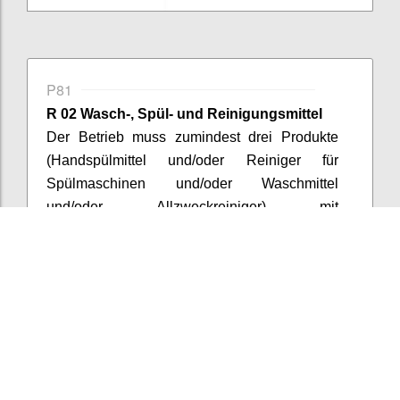
P81
R 02 Wasch-, Spül- und Reinigungsmittel
Der Betrieb muss zumindest drei Produkte
(Handspülmittel und/oder Reiniger für
Spülmaschinen und/oder Waschmittel
und/oder Allzweckreiniger) mit
Umweltzeichen (gemäß ISO
Typ
1) bzw.
gemäß Positivliste der Umweltberatung
verwenden,
wobei darauf zu achten ist, dass
die verwendeten Produkte bzw. Komponenten
mengen- oder umsatzmäßig in der jeweiligen
Produktkategorie bestimmend sind
.
(Bei externer Vergabe der Reinigung sind
entsprechende Anforderungen in die