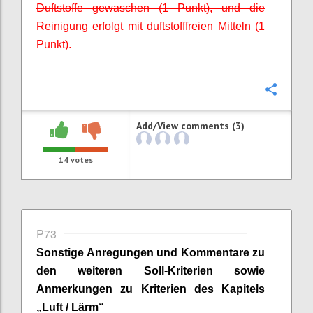
Duftstoffe gewaschen (1 Punkt), und die
Reinigung erfolgt mit duftstofffreien Mitteln (1
Punkt).
Confi
Add/View comments (3)
14
votes
P73
Sonstige Anregungen und Kommentare zu
den weiteren Soll-Kriterien sowie
Anmerkungen zu Kriterien des Kapitels
„
Luft / Lärm
“