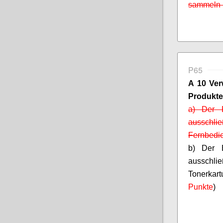
sammeln u
P65
A 10 Ver
Produkte
a) Der B
ausschlie
Fernbedie
b) Der B
ausschl
Tonerkart
Punkte
)