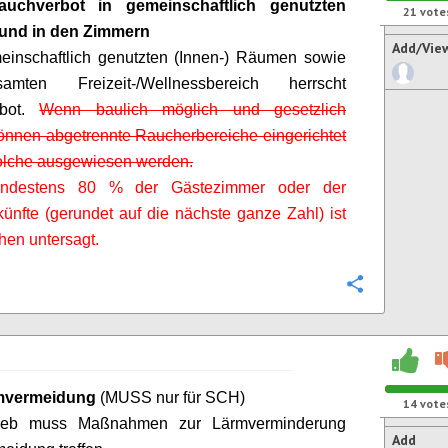
uchverbot in gemeinschaftlich genutzten
21
vote
und in den Zimmern
Add/Vie
einschaftlich genutzten (Innen-) Räumen sowie
mten Freizeit-/Wellnessbereich herrscht
rbot.
Wenn baulich möglich und gesetzlich
können abgetrennte Raucherbereiche eingerichtet
olche ausgewiesen werden.
indestens 80 % der Gästezimmer oder der
künfte (gerundet auf die nächste ganze Zahl) ist
en untersagt.
Configure
rmvermeidung
(MUSS nur für SCH)
14
vote
rieb muss Maßnahmen zur Lärmverminderu
ng
Add