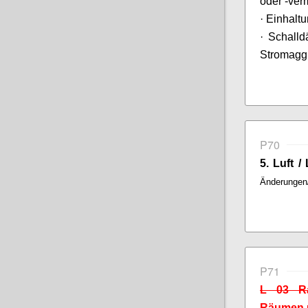
oder -ver
·
Einhaltu
· Schall
Stromagg
P70
5. Luft 
Änderungen
P71
L 03 Ra
Räumen 