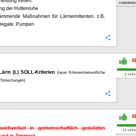
meidung treffen.
commen
ng der Hüttenruhe
dämmende Maßnahmen für Lärmemittenten, z.B.
regate, Pumpen
Configure
/ Lärm (L) SOLL-Kriterien
(neue Kriterien/wesentliche
1
vote
/Streichungen)
Configure
uchverbot in gemeinschaftlich genutzten
12
vote
und in Zimmern