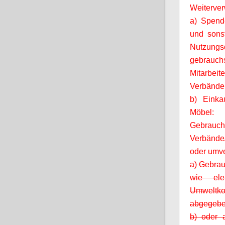
Weiterver
a) Spende
und sonst
Nutzung
gebrauch
Mitarbeit
Verbände,
b) Einkau
Möbel
Gebra
Verbände
oder umve
a) Gebrau
wie ele
Umweltkon
abgegebe
b) oder a