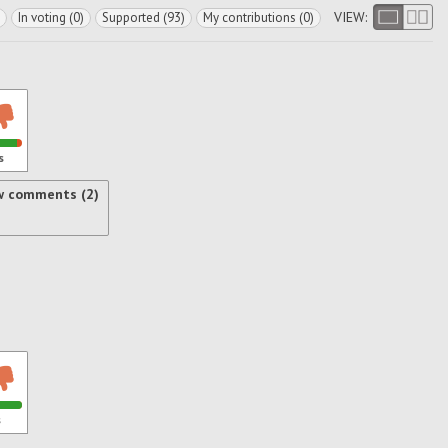
VIEW:
In voting (0)
Supported (93)
My contributions (0)
s
w comments (2)
s