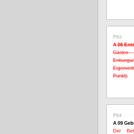
P63
A 06 Ent
Gästen 
Entsor
Eigenver
Punkt).
P64
A 09 Geb
Der Bet