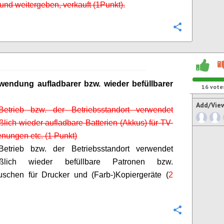
nd weitergeben, verkauft (1
Punkt).
Configure
wendung aufladbarer bzw. wieder
befüllbarer
16
vote
Add/Vie
etrieb bzw. der Betriebsstandort verwendet
ßlich wieder aufladbare Batterien (Akkus) für TV-
nungen etc. (1 Punkt)
etrieb bzw. der Betriebsstandort verwendet
ießlich wieder
befüllbare
Patronen bzw.
uschen für Drucker und (Farb-)Kopiergeräte (
2
Configure