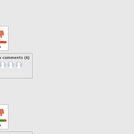
s
w comments (6)
s