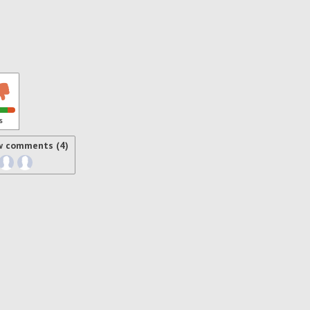
s
w comments (4)