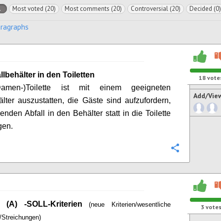
l
Most voted (20)
Most comments (20)
Controversial (20)
Decided (0)
aragraphs
llbehälter in den Toiletten
18
vote
amen-)Toilette ist mit einem geeigneten
Add/Vie
älter auszustatten, die Gäste sind aufzufordern,
enden Abfall in den Behälter statt in die Toilette
gen.
Configure
l (A) -SOLL-Kriterien
(neue Kriterien/wesentliche
3
vote
/Streichungen)