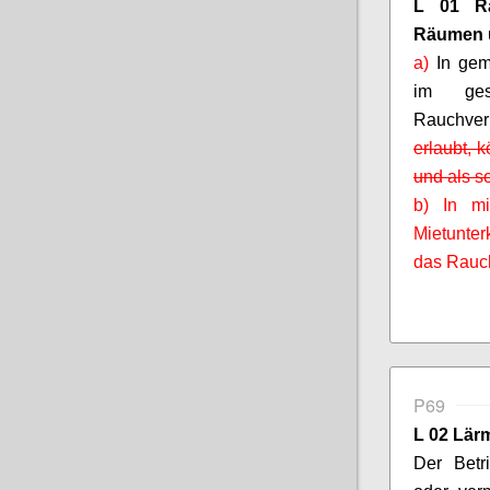
L 01 Ra
Räumen
a)
In gem
im gesa
Rauchve
erlaubt, 
und als s
b) In m
Mietunter
das Rauch
P69
L 02 Lä
Der Bet