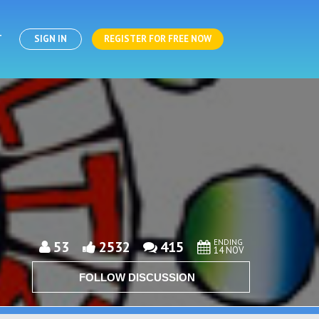
T
SIGN IN
REGISTER FOR FREE NOW
ENDING
53
2532
415
14 NOV
FOLLOW DISCUSSION