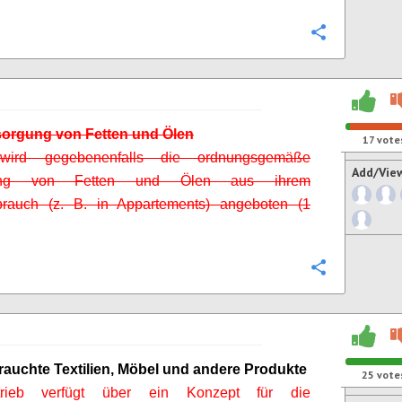
Configure
sorgung von Fetten und Ölen
17
vote
wird gegebenenfalls die ordnungsgemäße
Add/Vie
gung von Fetten und Ölen aus ihrem
brauch (z. B. in Appartements) angeboten (1
Configure
rauchte Textilien, Möbel und andere Produkte
25
vote
rieb verfügt über ein Konzept für die