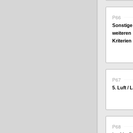
P66
Sonsti
weitere
Kriterien
P67
5. Luft /
P68