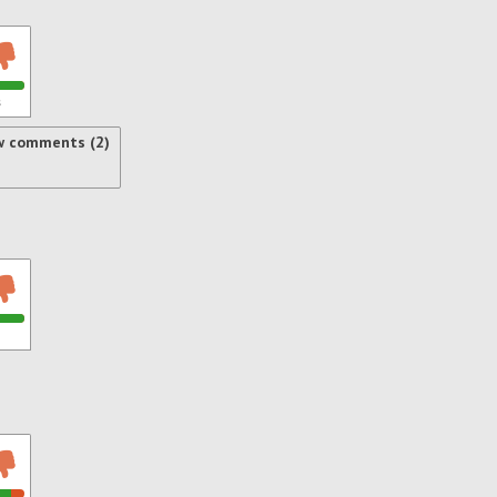
s
w comments (2)