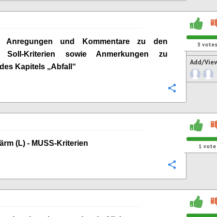
ge Anregungen und Kommentare zu den
3
vote
n Soll-Kriterien sowie Anmerkungen zu
Add/Vie
 des Kapitels „
Abfall
“
Configure
 Lärm (L) - MUSS-Kriterien
1
vote
Configure