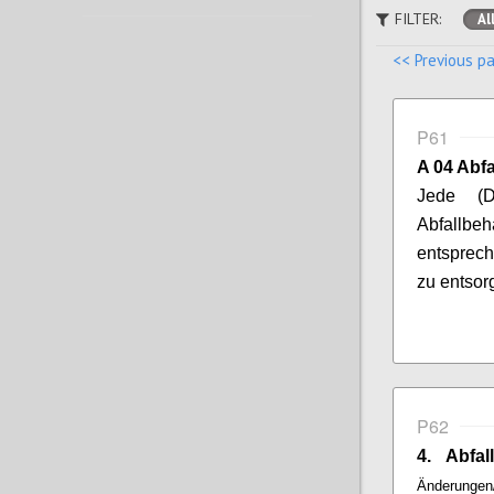
FILTER:
Al
<< Previous p
P61
A 04 Abfa
Jede (D
Abfallbeh
entsprech
zu entsor
P62
4. Abfal
Änderungen