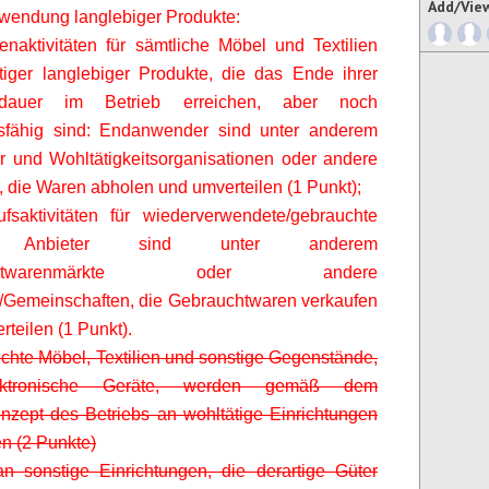
Add/Vie
wendung langlebiger Produkte:
naktivitäten für sämtliche Möbel und Textilien
iger langlebiger Produkte, die das Ende ihrer
sdauer im Betrieb erreichen, aber noch
sfähig sind: Endanwender sind unter anderem
er und Wohltätigkeitsorganisationen oder andere
 die Waren abholen und umverteilen (1 Punkt);
fsaktivitäten für wiederverwendete/gebrauchte
: Anbieter sind unter anderem
uchtwarenmärkte oder andere
/Gemeinschaften, die Gebrauchtwaren verkaufen
rteilen (1 Punkt).
chte Möbel, Textilien und sonstige Gegenstände,
ktronische Geräte, werden gemäß dem
zept des Betriebs an wohltätige Einrichtungen
n (2 Punkte)
n sonstige Einrichtungen, die derartige Güter