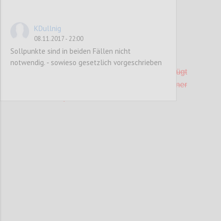
KDullnig
08.11.2017 - 22:00
P42
Sollpunkte sind in beiden Fällen nicht
E 20 Niedertemperaturheizung
notwendig. - sowieso gesetzlich vorgeschrieben
Der Betrieb bzw. der Betriebsstandort verfügt
über ein Heizungssystem, das mit einer
Vorlauftemperatur <45°C betrieben wird.
Confi