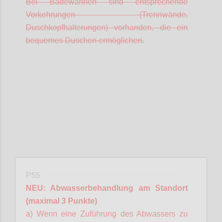
Bei Badewannen sind entsprechende
Vorkehrungen (Trennwände,
Duschkopfhalterungen) vorhanden, die ein
bequemes Duschen ermöglichen.
Confi
P55
NEU: Abwasserbehandlung am Standort
(maximal 3 Punkte)
a) Wenn eine Zuführung des Abwassers zu