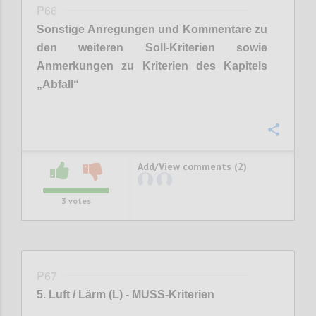
P66
Sonstige Anregungen und Kommentare zu
den weiteren Soll-Kriterien sowie
Anmerkungen zu Kriterien des Kapitels
„
Abfall
“
Confi
Add/View comments (2)
3
votes
P67
5. Luft / Lärm (L) - MUSS-Kriterien