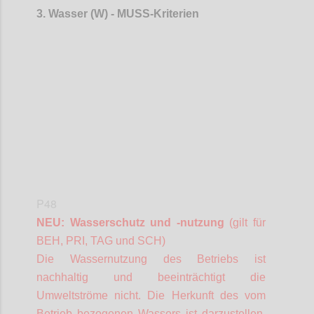
3. Wasser (W) -
MUSS-Kriterien
Confi
P48
NEU: Wasserschutz und -nutzung
(gilt für
BEH, PRI, TAG und SCH)
Die Wassernutzung des Betriebs ist
nachhaltig und beeinträchtigt die
Umweltströme nicht. Die Herkunft des vom
Betrieb bezogenen Wassers ist darzustellen,