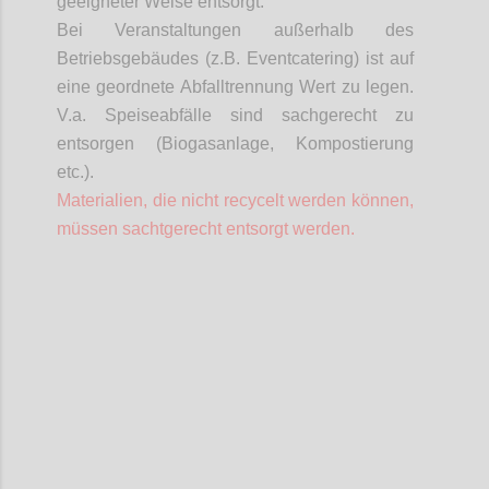
geeigneter Weise entsorgt.
Bei Veranstaltungen außerhalb des
Betriebsgebäudes (z.B. Eventcatering) ist auf
eine geordnete Abfalltrennung Wert zu legen.
V.a. Speiseabfälle sind sachgerecht zu
entsorgen (Biogasanlage, Kompostierung
etc.).
Materialien, die nicht recycelt werden können,
müssen
sachtgerecht
entsorgt werden.
Confi