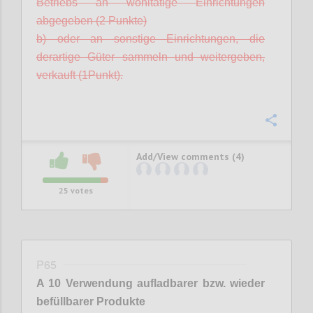
Betriebs an wohltätige Einrichtungen
abgegeben (2 Punkte)
b) oder an sonstige Einrichtungen, die
derartige Güter sammeln und weitergeben,
verkauft (1
Punkt).
Confi
Add/View comments (4)
25
votes
P65
A 10 Verwendung aufladbarer bzw. wieder
befüllbarer
Produkte