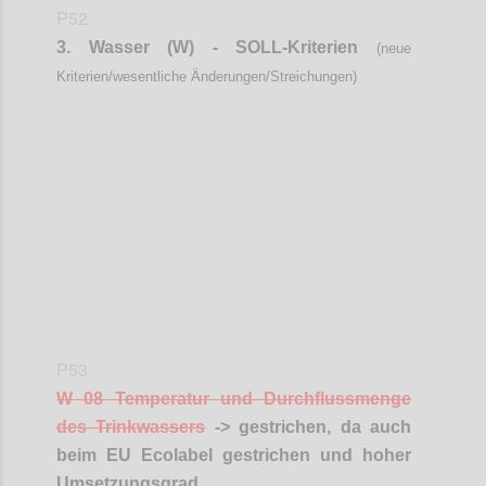
P52
3. Wasser (W) - SOLL-Kriterien
(neue
Kriterien/wesentliche Änderungen/Streichungen)
Confi
P53
W 08 Temperatur und Durchflussmenge
des Trinkwassers
-> gestrichen, da auch
beim EU
Ecolabel
gestrichen und hoher
Umsetzungsgrad