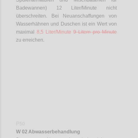
Badewannen) 12 Liter/Minute nicht
überschreiten. Bei Neuanschaffungen von
Wasserhähnen und Duschen ist ein Wert von
maximal
8,5 Liter/Minute
9 Litern pro Minute
zu erreichen.
Confi
P50
W 02 Abwasserbehandlung