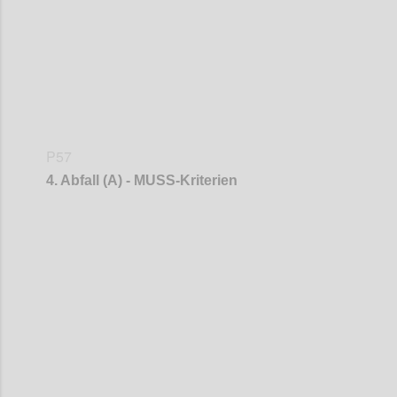
P57
4. Abfall (A) - MUSS-Kriterien
Confi