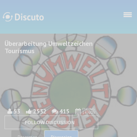
Skip to main content
Überarbeitung Umweltzeichen
Discuto
Discuto
Tourismus
ENDING
53
2532
415
14 NOV
FOLLOW DISCUSSION
Discussion