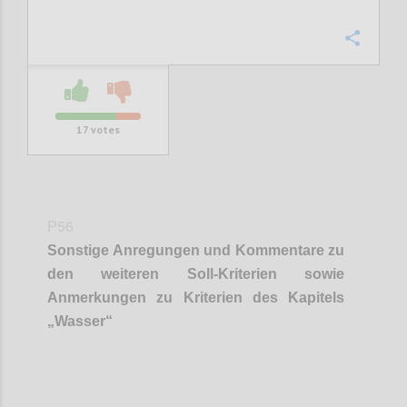
Confi
17
votes
P56
Sonstige Anregungen und Kommentare zu
den weiteren Soll-Kriterien sowie
Anmerkungen zu Kriterien des Kapitels
„
Wasser
“
Confi