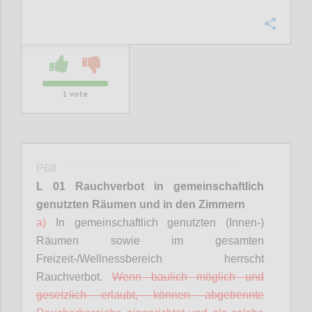
Confi
1
vote
P68
L 01 Rauchverbot in gemeinschaftlich
genutzten Räumen
und in den Zimmern
a)
In gemeinschaftlich genutzten (Innen-)
Räumen sowie im gesamten
Freizeit-/Wellnessbereich herrscht
Rauchverbot.
Wenn baulich möglich und
gesetzlich erlaubt, können abgetrennte