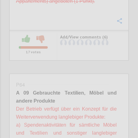
Appartements) angeboten (1 Punkt).
Confi
Add/View comments (6)
17
votes
P64
A 09 Gebrauchte Textilien, Möbel und
andere Produkte
Der Betrieb verfügt über ein Konzept für die
Weiterverwendung langlebiger Produkte:
a) Spendenaktivitäten für sämtliche Möbel
und Textilien und sonstiger langlebiger