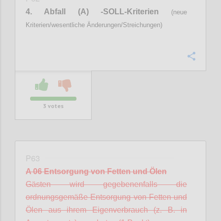
4. Abfall (A) -SOLL-Kriterien
(neue
Kriterien/wesentliche Änderungen/Streichungen)
Confi
3
votes
P63
A 06 Entsorgung von Fetten und Ölen
Gästen wird gegebenenfalls die
ordnungsgemäße Entsorgung von Fetten und
Ölen aus ihrem Eigenverbrauch (z. B. in