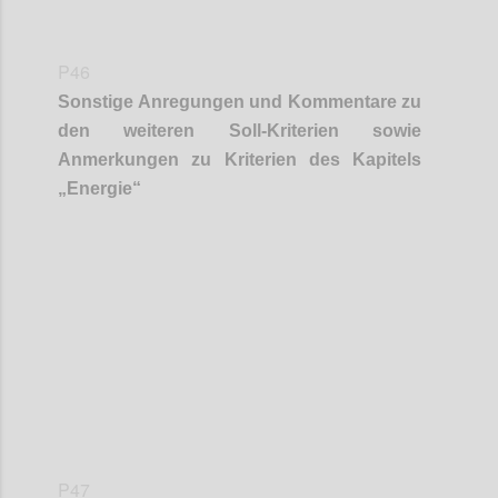
P46
Sonstige Anregungen und Kommentare zu
den weiteren Soll-Kriterien sowie
Anmerkungen zu Kriterien des Kapitels
„
Energie
“
Confi
P47