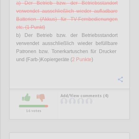
a) Der Betrieb bzw. der Betriebsstandort
verwendet ausschließlich wieder aufladbare
Batterien (Akkus) für TV-Fernbedienungen
etc. (1 Punkt)
b) Der Betrieb bzw. der Betriebsstandort
verwendet ausschließlich wieder
befüllbare
Patronen bzw. Tonerkartuschen für Drucker
und (Farb-)Kopiergeräte (
2 Punkte
)
Confi
Add/View comments (4)
16
votes