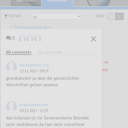
Description
FILTER:
VIEW:
<< Previous paragraphs
3
P41
All comments
Top comments
E 19 Vorlauftemperatur der Heizung
Die Vorlauftemperatur der Heizung wird in
miraconsult e.U.
Abhängigkeit von der Außentemperatur
13.11.2017 - 09:19
geregelt.
grundsätzlich ja, aber die gessetzlichen
Vorschriften gelten sowieso
Confi
erwin.bernstein...
10.11.2017 - 22:53
das Kriterium ist für Österreichische Betriebe
nicht zielführend, da fast nicht zutreffend