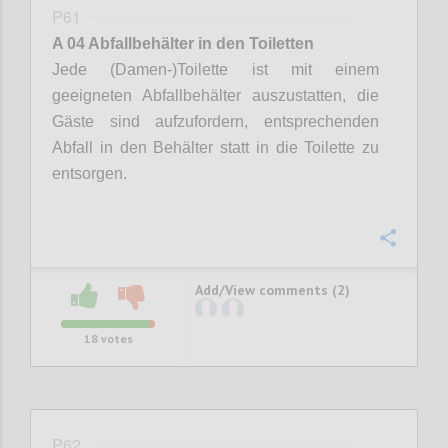
P61
A 04 Abfallbehälter in den Toiletten
Jede (Damen-)Toilette ist mit einem
geeigneten Abfallbehälter auszustatten, die
Gäste sind aufzufordern, entsprechenden
Abfall in den Behälter statt in die Toilette zu
entsorgen.
Confi
Add/View comments (2)
18
votes
P62