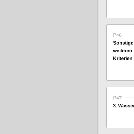
P46
Sonsti
weitere
Kriterien
P47
3. Wasser