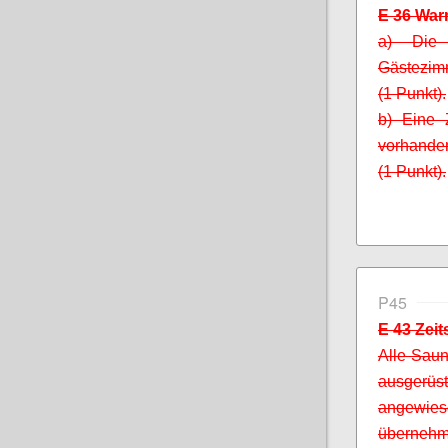
E 36 Wa
a) Die 
Gästezimm
(1 Punkt).
b) Eine 
vorhanden
(1 Punkt).
P45
E 43 Zei
Alle Saun
ausger
angewies
übernehm