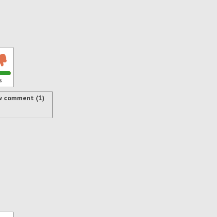
s
w comment (1)