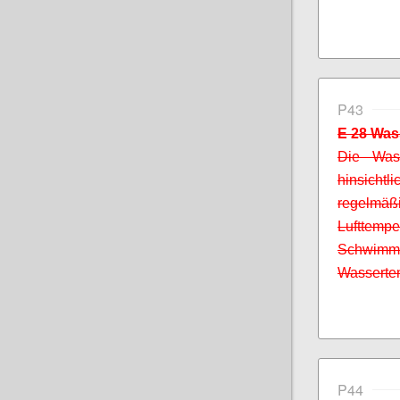
P43
E 28 Was
Die Wass
hinsicht
regelm
Lufttemp
Schwim
Wassertem
P44