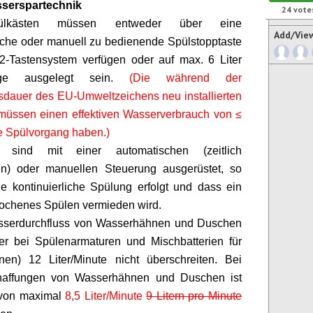
serspartechnik
24
vote
ülkästen müssen entweder über eine
Add/Vie
che oder manuell zu bedienende Spülstopptaste
2-Tastensystem verfügen oder auf max. 6 Liter
nge ausgelegt sein.
(Die während der
tsdauer des EU-Umweltzeichens neu installierten
 müssen einen effektiven Wasserverbrauch von ≤
 je Spülvorgang haben.)
e sind mit einer automatischen (zeitlich
en) oder manuellen Steuerung ausgerüstet, so
e kontinuierliche Spülung erfolgt und dass ein
ochenes Spülen vermieden wird.
sserdurchfluss von Wasserhähnen und Duschen
ßer bei
Spülenarmaturen
und Mischbatterien für
en) 12 Liter/Minute nicht überschreiten. Bei
affungen von Wasserhähnen und Duschen ist
 von maximal
8,5 Liter/Minute
9 Litern pro Minute