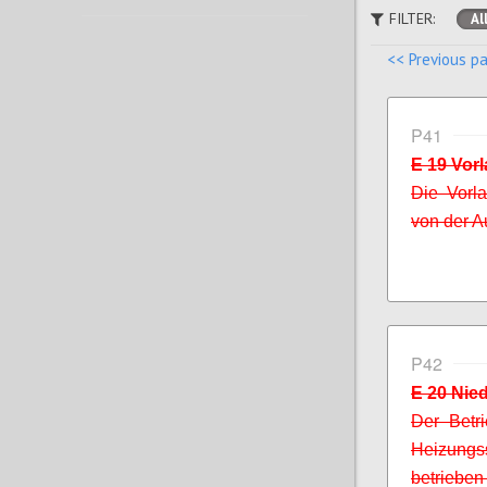
FILTER:
Al
<< Previous p
P41
E 19 Vor
Die Vorla
von der A
P42
E 20 Nie
Der Betri
Heizungs
betrieben 