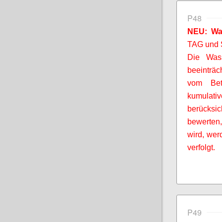
P48
NEU: Wa
TAG und
Die Wass
beeinträc
vom Bet
kumulati
berücksi
bewerten,
wird, wer
verfolgt.
P49