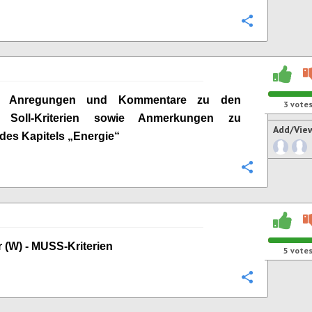
Configure
ge Anregungen und Kommentare zu den
3
vote
n Soll-Kriterien sowie Anmerkungen zu
Add/Vie
 des Kapitels „
Energie
“
Configure
 (W) -
MUSS-Kriterien
5
vote
Configure