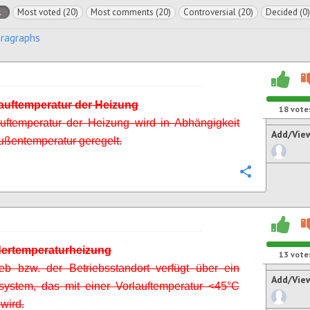
l
Most voted (20)
Most comments (20)
Controversial (20)
Decided (0)
aragraphs
lauftemperatur der Heizung
18
vote
uftemperatur der Heizung wird in Abhängigkeit
Add/Vie
ußentemperatur geregelt.
Configure
dertemperaturheizung
13
vote
eb bzw. der Betriebsstandort verfügt über ein
Add/Vie
system, das mit einer Vorlauftemperatur <45°C
wird.