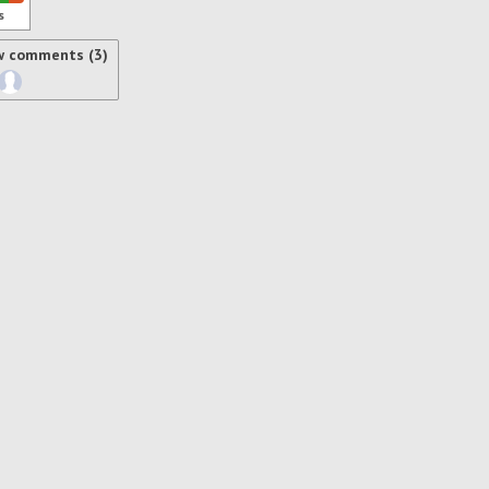
s
w comments (3)