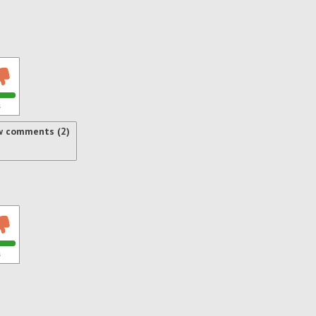
s
w comments (2)
s