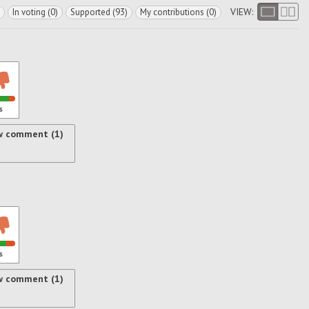
VIEW:
In voting (0)
Supported (93)
My contributions (0)
s
w comment (1)
s
w comment (1)