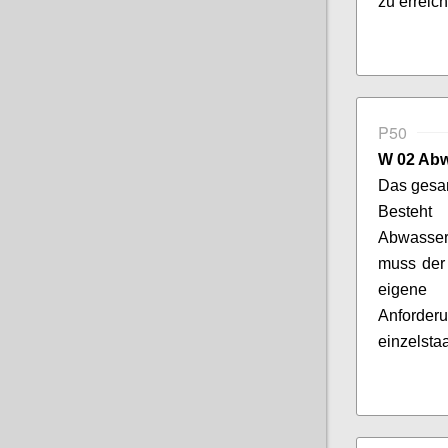
zu erreic
P50
W 02 Ab
Das gesam
Besteht
Abwasser
muss der 
eigene 
Anforde
einzelsta