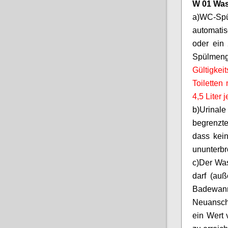
W 01 Was
a)
WC-Sp
automatis
oder ein 
Spülme
Gültigkei
Toiletten
4,5 Liter
b)
Urinal
begrenzt
dass kein
ununterbr
c)
Der Wa
darf (au
Badewann
Neuansch
ein Wert