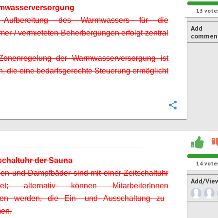
rmwasserversorgung
13
vote
Aufbereitung des Warmwassers für die
Add
er / vermieteten Beherbergungen erfolgt zentral
commen
Zonenregelung der Warmwasserversorgung ist
, die eine bedarfsgerechte Steuerung ermöglicht
Configure
tschaltuhr der Sauna
14
vote
en und Dampfbäder sind mit einer Zeitschaltuhr
Add/Vie
üstet; alternativ können
MitarbeiterInnen
en werden, die Ein- und Ausschaltung zu
en.