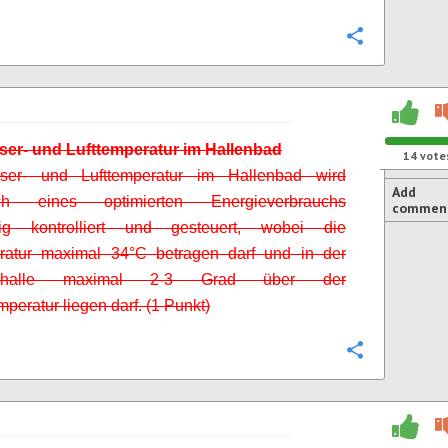
Configure
ser- und Lufttemperatur im Hallenbad
14
vote
er- und Lufttemperatur im Hallenbad wird
Add
lich eines optimierten Energieverbrauchs
commen
äßig
kontrolliert und gesteuert, wobei die
eratur maximal 34°C betragen darf und in der
mhalle maximal 2-3 Grad über der
peratur liegen darf. (1 Punkt)
Configure