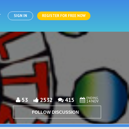
T
SIGN IN
REGISTER FOR FREE NOW
ENDING
53
2532
415
14 NOV
FOLLOW DISCUSSION