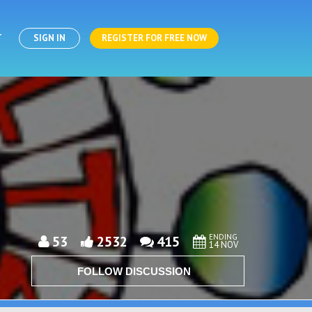
T
SIGN IN
REGISTER FOR FREE NOW
ENDING
53
2532
415
14 NOV
FOLLOW DISCUSSION