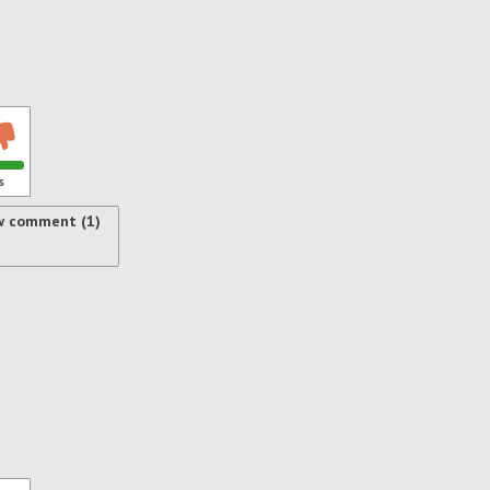
s
w comment (1)