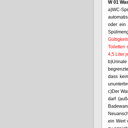
W 01 Was
a)
WC-Sp
automatis
oder ein 
Spülme
Gültigkei
Toiletten
4,5 Liter
b)
Urinal
begrenzt
dass kein
ununterbr
c)
Der Wa
darf (au
Badewann
Neuansch
ein Wert