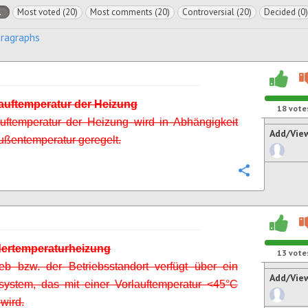
l
Most voted (20)
Most comments (20)
Controversial (20)
Decided (0)
aragraphs
lauftemperatur der Heizung
18
vote
uftemperatur der Heizung wird in Abhängigkeit
Add/Vie
ußentemperatur geregelt.
Configure
dertemperaturheizung
13
vote
eb bzw. der Betriebsstandort verfügt über ein
Add/Vie
system, das mit einer Vorlauftemperatur <45°C
wird.