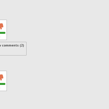
s
w comments (2)
s