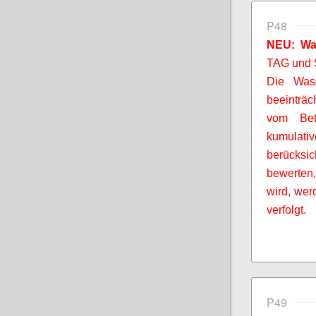
P48
NEU: Wa
TAG und
Die Wass
beeinträc
vom Bet
kumulati
berücksi
bewerten,
wird, wer
verfolgt.
P49