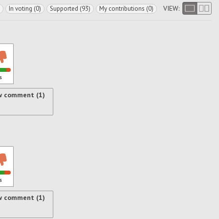
VIEW:
In voting (0)
Supported (93)
My contributions (0)
s
w comment (1)
s
w comment (1)