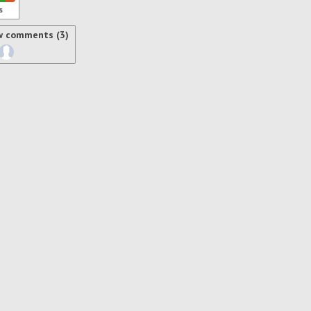
s
w comments (3)