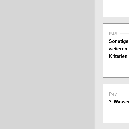
P46
Sonsti
weitere
Kriterien
P47
3. Wasser