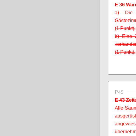
E 36 Wa
a) Die 
Gästezimm
(1 Punkt).
b) Eine 
vorhanden
(1 Punkt).
P45
E 43 Zei
Alle Saun
ausger
angewies
übernehm