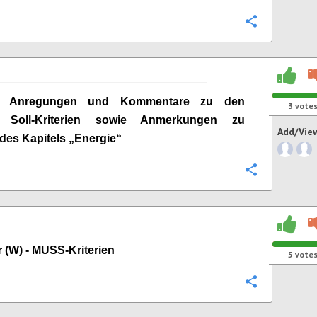
Configure
ge Anregungen und Kommentare zu den
3
vote
n Soll-Kriterien sowie Anmerkungen zu
Add/Vie
 des Kapitels „
Energie
“
Configure
 (W) -
MUSS-Kriterien
5
vote
Configure