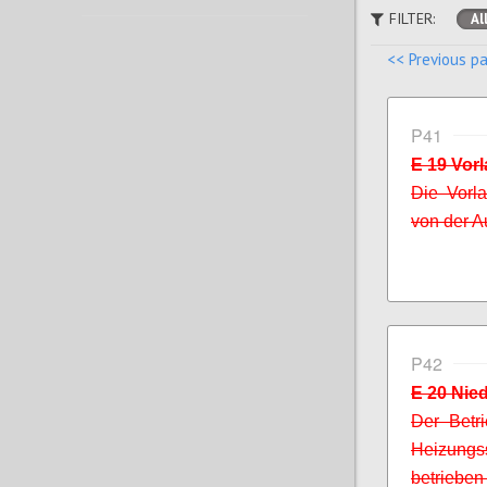
FILTER:
Al
<< Previous p
P41
E 19 Vor
Die Vorla
von der A
P42
E 20 Nie
Der Betri
Heizungs
betrieben 