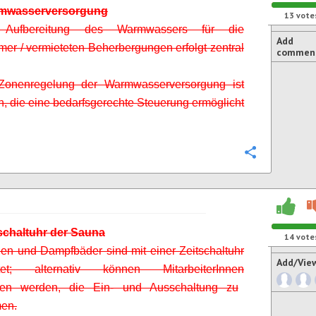
rmwasserversorgung
13
vote
Aufbereitung des Warmwassers für die
Add
er / vermieteten Beherbergungen erfolgt zentral
commen
Zonenregelung der Warmwasserversorgung ist
, die eine bedarfsgerechte Steuerung ermöglicht
Configure
tschaltuhr der Sauna
14
vote
en und Dampfbäder sind mit einer Zeitschaltuhr
Add/Vie
üstet; alternativ können
MitarbeiterInnen
en werden, die Ein- und Ausschaltung zu
en.