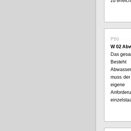
zu erreic
P50
W 02 Ab
Das gesam
Besteht
Abwasser
muss der 
eigene 
Anforde
einzelsta