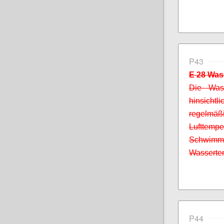
P43
E 28 Was
Die Wass
hinsicht
regelm
Lufttemp
Schwim
Wassertem
P44