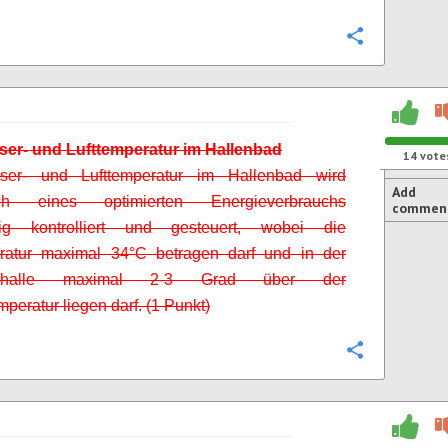
Configure
ser- und Lufttemperatur im Hallenbad
14
vote
er- und Lufttemperatur im Hallenbad wird
Add
lich eines optimierten Energieverbrauchs
commen
äßig
kontrolliert und gesteuert, wobei die
eratur maximal 34°C betragen darf und in der
mhalle maximal 2-3 Grad über der
peratur liegen darf. (1 Punkt)
Configure