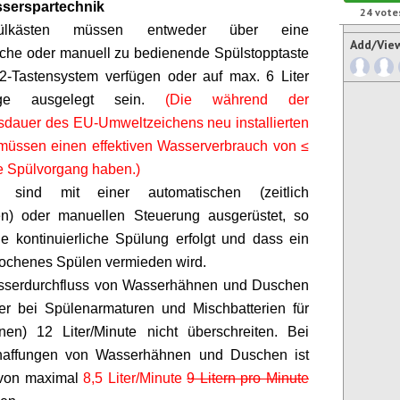
serspartechnik
24
vote
ülkästen müssen entweder über eine
Add/Vie
che oder manuell zu bedienende Spülstopptaste
2-Tastensystem verfügen oder auf max. 6 Liter
nge ausgelegt sein.
(Die während der
tsdauer des EU-Umweltzeichens neu installierten
 müssen einen effektiven Wasserverbrauch von ≤
 je Spülvorgang haben.)
e sind mit einer automatischen (zeitlich
en) oder manuellen Steuerung ausgerüstet, so
e kontinuierliche Spülung erfolgt und dass ein
ochenes Spülen vermieden wird.
sserdurchfluss von Wasserhähnen und Duschen
ßer bei
Spülenarmaturen
und Mischbatterien für
en) 12 Liter/Minute nicht überschreiten. Bei
affungen von Wasserhähnen und Duschen ist
 von maximal
8,5 Liter/Minute
9 Litern pro Minute