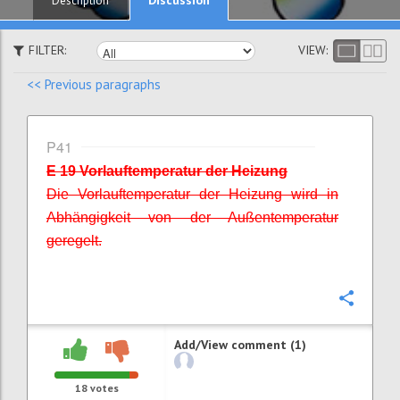
Description
FILTER:
VIEW:
<< Previous paragraphs
P41
E 19 Vorlauftemperatur der Heizung
Die Vorlauftemperatur der Heizung wird in
Abhängigkeit von der Außentemperatur
geregelt.
Confi
Add/View comment (1)
18
votes