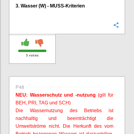
3. Wasser (W) -
MUSS-Kriterien
Confi
5
votes
P48
NEU: Wasserschutz und -nutzung
(gilt für
BEH, PRI, TAG und SCH)
Die Wassernutzung des Betriebs ist
nachhaltig und beeinträchtigt die
Umweltströme nicht. Die Herkunft des vom
Betrieb bezogenen Wassers ist darzustellen,