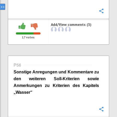
Confi
Add/View comments (3)
17
votes
P56
Sonstige Anregungen und Kommentare zu
den weiteren Soll-Kriterien sowie
Anmerkungen zu Kriterien des Kapitels
„
Wasser
“
Confi