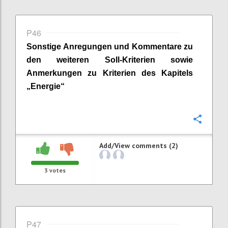
P46
Sonstige Anregungen und Kommentare zu
den weiteren Soll-Kriterien sowie
Anmerkungen zu Kriterien des Kapitels
„
Energie
“
Confi
Add/View comments (2)
3
votes
P47