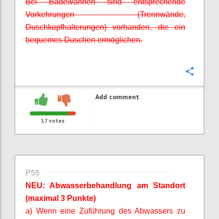
Bei Badewannen sind entsprechende
Vorkehrungen (Trennwände,
Duschkopfhalterungen) vorhanden, die ein
bequemes Duschen ermöglichen.
Confi
Add comment
17
votes
P55
NEU: Abwasserbehandlung am Standort
(maximal 3 Punkte)
a) Wenn eine Zuführung des Abwassers zu