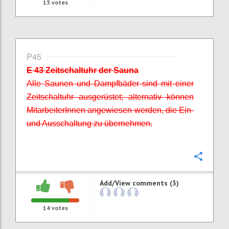
13
votes
P45
E 43 Zeitschaltuhr der Sauna
Alle Saunen und Dampfbäder sind mit einer
Zeitschaltuhr ausgerüstet; alternativ können
MitarbeiterInnen
angewiesen werden, die Ein-
und Ausschaltung zu übernehmen.
Confi
Add/View comments (3)
14
votes