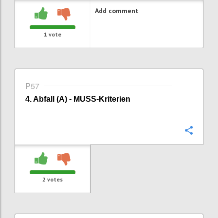
Add comment
1
vote
P57
4. Abfall (A) - MUSS-Kriterien
Confi
2
votes