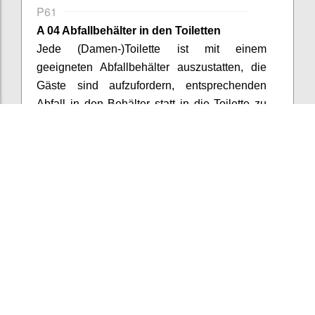
P61
A 04 Abfallbehälter in den Toiletten
Jede (Damen-)Toilette ist mit einem
geeigneten Abfallbehälter auszustatten, die
Gäste sind aufzufordern, entsprechenden
Abfall in den Behälter statt in die Toilette zu
entsorgen.
Confi
Add/View comments (2)
18
votes
P62