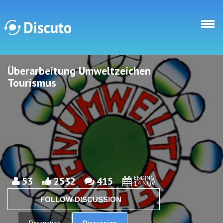
Skip to main content
Überarbeitung Umweltzeichen
Discuto
Discuto
Tourismus
ENDING
53
2532
415
14 NOV
FOLLOW DISCUSSION
Discussion