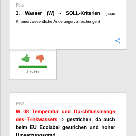
P52
3. Wasser (W) - SOLL-Kriterien
(neue
Kriterien/wesentliche Änderungen/Streichungen)
Confi
5
votes
P53
W 08 Temperatur und Durchflussmenge
des Trinkwassers
-> gestrichen, da auch
beim EU
Ecolabel
gestrichen und hoher
Umsetzungsgrad