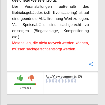
geeigneter Weise entsorgt.
Bei Veranstaltungen außerhalb des
Betriebsgebäudes (z.B. Eventcatering) ist auf
eine geordnete Abfalltrennung Wert zu legen.
V.a. Speiseabfälle sind sachgerecht zu
entsorgen (Biogasanlage, Kompostierung
etc.).
Materialien, die nicht recycelt werden können,
müssen
sachtgerecht
entsorgt werden.
Confi
Add/View comments (5)
27
votes