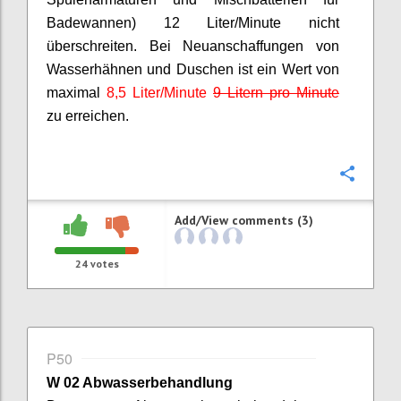
Badewannen) 12 Liter/Minute nicht
überschreiten. Bei Neuanschaffungen von
Wasserhähnen und Duschen ist ein Wert von
maximal
8,5 Liter/Minute
9 Litern pro Minute
zu erreichen.
Confi
Add/View comments (3)
24
votes
P50
W 02 Abwasserbehandlung