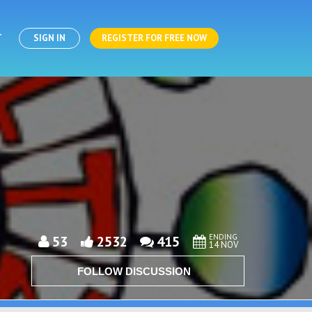
T
SIGN IN
REGISTER FOR FREE NOW
ENDING
53
2532
415
14 NOV
FOLLOW DISCUSSION