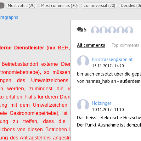
l
Most voted (20)
Most comments (20)
Controversial (20)
Decided (0)
aragraphs
5
All comments
Top comments
erne Dienstleister
(nur BEH, TAG und MUS)
bh.strasser@aon.at
etriebsstandort externe Dienstleister präsent
13.11.2017 - 14:20
stronomiebetriebe), so müssen diese über die
bin auch entsetzt über die gep
rungen des Umweltzeichens informiert und
von hannes_hab an - außerdem 
en werden, zumindest die relevanten Muss-
zu erfüllen. Falls für deren Dienstleistungen eine
Holzinger
erung mit dem Umweltzeichen möglich ist (z.B.
10.11.2017 - 11:10
ete Gastronomiebetriebe), ist eine vertragliche
Das heisst elektrische Heizsch
arung zu treffen, dass die Umsetzung des
Der Punkt Ausnahme ist demzuf
ichens von diesen Betrieben längstens bis zur
ung des Antragstellers angestrebt wird. Dies ist