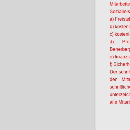
Mitarbeit
Soziallei
a) Freist
b) kosten
c) kosten
d) Prei
Beherberg
e) finanz
f) Sicherh
Der schrif
den
Mita
schriftli
unterzei
alle
Mitar