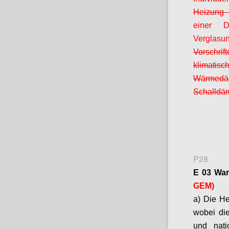
Heizung 
einer D
Verglas
Vorschri
klimat
Wärmedäm
Schalldä
P28
E 03 War
GEM)
a) Die H
wobei die
und nat