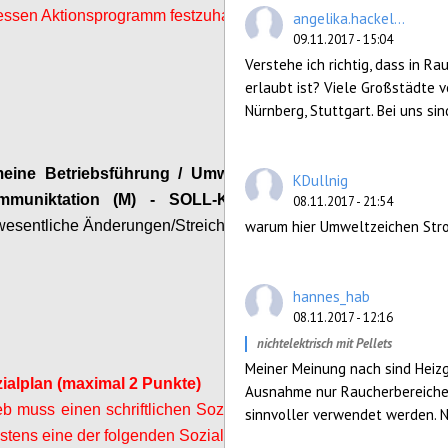
essen Aktionsprogramm festzuhalten.
angelika.hackel...
09.11.2017 - 15:04
Configure
Verstehe ich richtig, dass in R
erlaubt ist? Viele Großstädte ve
Nürnberg, Stuttgart. Bei uns sin
meine Betriebsführung / Umweltmanagement
KDullnig
mmuniktation
(M) - SOLL-Kriterien
(neue
08.11.2017 - 21:54
/wesentliche Änderungen/Streichungen)
warum hier Umweltzeichen Stro
Configure
hannes_hab
08.11.2017 - 12:16
nichtelektrisch mit Pellets
Meiner Meinung nach sind Heiz
ialplan (maximal 2 Punkte)
Ausnahme nur Raucherbereiche
eb muss einen schriftlichen Sozialplan festlegen,
sinnvoller verwendet werden. Ni
tens eine der folgenden Sozialleistungen für die