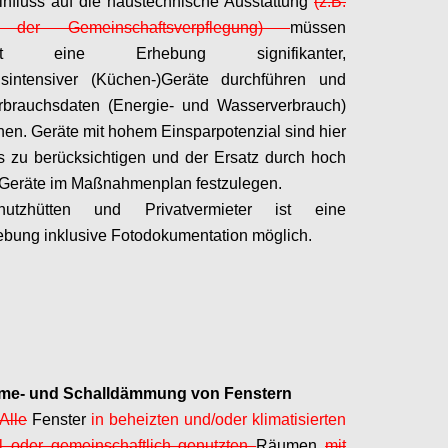
nfluss auf die haustechnische Ausstattung
(z.B.
e der Gemeinschaftsverpflegung)
müssen
est eine Erhebung signifikanter,
hsintensiver (Küchen-)Geräte durchführen und
rbrauchsdaten (Energie- und Wasserverbrauch)
en. Geräte mit hohem Einsparpotenzial sind hier
 zu berücksichtigen und der Ersatz durch hoch
e Geräte im Maßnahmenplan festzulegen.
utzhütten und Privatvermieter ist eine
bung inklusive Fotodokumentation möglich.
Configure
me- und Schalldämmung von Fenstern
Alle
Fenster
in beheizten und/oder klimatisierten
ll oder gemeinschaftlich genutzten
Räumen
mit