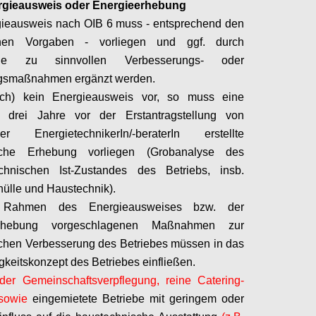
rgieausweis oder Energieerhebung
gieausweis nach OIB 6 muss - entsprechend den
chen Vorgaben - vorliegen und ggf. durch
äge zu sinnvollen Verbesserungs- oder
gsmaßnahmen ergänzt werden.
och) kein Energieausweis vor, so muss eine
s drei Jahre vor der Erstantragstellung von
einer
EnergietechnikerIn
/-
beraterIn
erstellte
sche Erhebung vorliegen (Grobanalyse des
echnischen Ist-Zustandes des Betriebs, insb.
ülle und Haustechnik).
Rahmen des Energieausweises bzw. der
erhebung vorgeschlagenen Maßnahmen zur
chen Verbesserung des Betriebes müssen in das
gkeitskonzept des Betriebes einfließen.
der Gemeinschaftsverpflegung, reine Catering-
 sowie
eingemietete Betriebe mit geringem oder