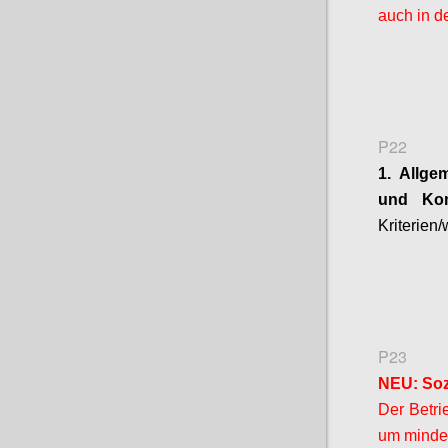
auch in d
P22
1. Allge
und
Ko
Kriterien
P23
NEU: Soz
Der Betri
um mindes