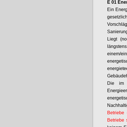
E 01 Ene
Ein Ener
gesetzli
Vorschl
Sanierun
Liegt (n
längsten
einem/
energeti
energiet
Gebäudeh
Die im 
Energie
energetis
Nachhalti
Betriebe 
Betriebe