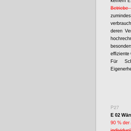
keinem Ei
Betrieb
zumind
verbrauc
deren Ve
hochrechn
besonders
effizient
Für Sch
Eigenerhe
P27
E 02 Wär
90 % der
individue