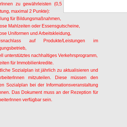
erInnen
zu gewährleisten (0,5 Punkte für jede
stung, maximal 2 Punkte):
ellung für Bildungsmaßnahmen,
lose Mahlzeiten oder Essensgutscheine,
lose Uniformen und Arbeitskleidung,
snachlass auf Produkte/Leistungen im
ungsbetrieb,
iell unterstütztes nachhaltiges Verkehrsprogramm,
eiten für Immobilienkredite.
tliche Sozialplan ist jährlich zu aktualisieren und
rbeiterInnen
mitzuteilen. Diese müssen den
chen Sozialplan bei der Informationsveranstaltung
chnen. Das Dokument muss an der Rezeption für
beiterInnen
verfügbar sein.
Configure