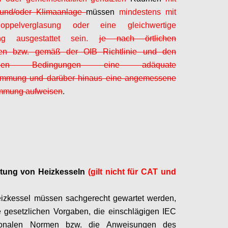
und/oder Klimaanlage
müssen
mindestens mit
oppelverglasung oder eine gleichwertige
ung ausgestattet sein.
je nach örtlichen
ften bzw. gemäß der OIB Richtlinie und den
ischen Bedingungen eine adäquate
mung und darüber hinaus eine angemessene
mmung aufweisen
.
Configure
tung von Heizkesseln
(gilt nicht für CAT und
eizkessel müssen sachgerecht gewartet werden,
 gesetzlichen Vorgaben, die einschlägigen IEC
ionalen Normen bzw. die Anweisungen des