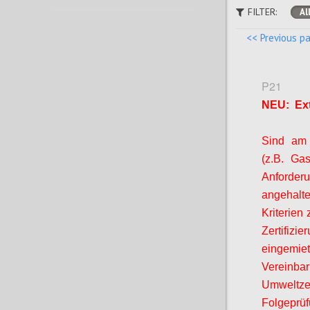
FILTER:
Al
<< Previous p
P21
NEU: Ext
Sind am B
(z.B. Ga
Anforde
angehalt
Kriterien 
Zertifizi
eingemiet
Vereinb
Umweltze
Folgeprüf