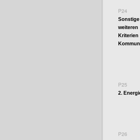
P24
Sonsti
weitere
Kriter
Kommuni
P25
2. Energi
P26