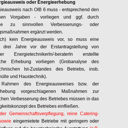
rgieausweis oder Energieerhebung
gieausweis nach OIB 6 muss - entsprechend den
chen Vorgaben - vorliegen und ggf. durch
äge zu sinnvollen Verbesserungs- oder
gsmaßnahmen ergänzt werden.
och) kein Energieausweis vor, so muss eine
s drei Jahre vor der Erstantragstellung von
einer
EnergietechnikerIn
/-
beraterIn
erstellte
sche Erhebung vorliegen (Grobanalyse des
echnischen Ist-Zustandes des Betriebs, insb.
ülle und Haustechnik).
Rahmen des Energieausweises bzw. der
erhebung vorgeschlagenen Maßnahmen zur
chen Verbesserung des Betriebes müssen in das
gkeitskonzept des Betriebes einfließen.
der Gemeinschaftsverpflegung, reine Catering-
 sowie
eingemietete Betriebe mit geringem oder