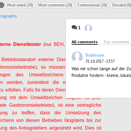
l
Most voted (20)
Most comments (20)
Controversial (20)
Decided (0)
aragraphs
1
All comments
Top comments
erne Dienstleister
(nur BEH, TAG und MUS)
Bodensee
etriebsstandort externe Dienstleister präsent
31.10.2017 - 13:57
stronomiebetriebe), so müssen diese über die
Was mir schon lange auf der Zu
rungen des Umweltzeichens informiert und
Produkte fordern - kleine, loka
en werden, zumindest die relevanten Muss-
zu erfüllen. Falls für deren Dienstleistungen eine
erung mit dem Umweltzeichen möglich ist (z.B.
ete Gastronomiebetriebe), ist eine vertragliche
arung zu treffen, dass die Umsetzung des
ichens von diesen Betrieben längstens bis zur
ung des Antragstellers angestrebt wird. Dies ist