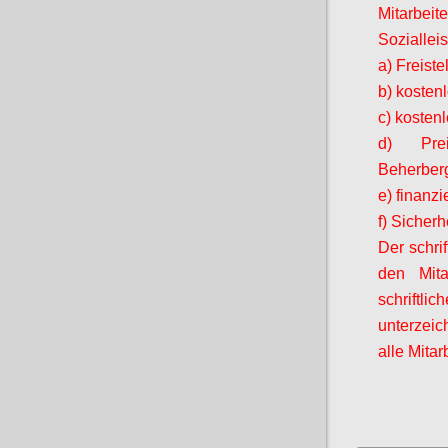
Mitarbeit
Soziallei
a) Freist
b) kosten
c) kosten
d) Prei
Beherberg
e) finanz
f) Sicherh
Der schrif
den
Mita
schriftli
unterzei
alle
Mitar