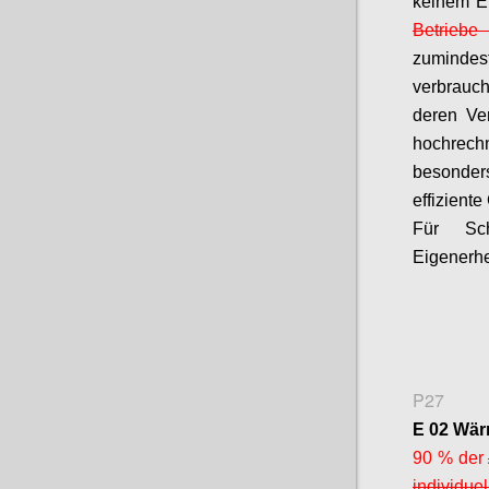
keinem Ei
Betrieb
zumind
verbrauc
deren Ve
hochrechn
besonders
effizient
Für Sch
Eigenerhe
P27
E 02 Wär
90 % der
individue