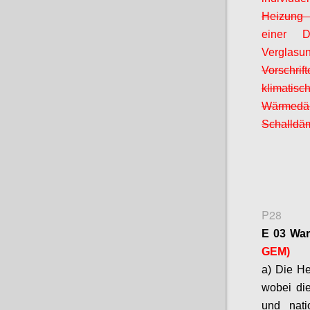
Heizung 
einer D
Verglas
Vorschri
klimat
Wärmedäm
Schalldä
P28
E 03 War
GEM)
a) Die H
wobei die
und nat