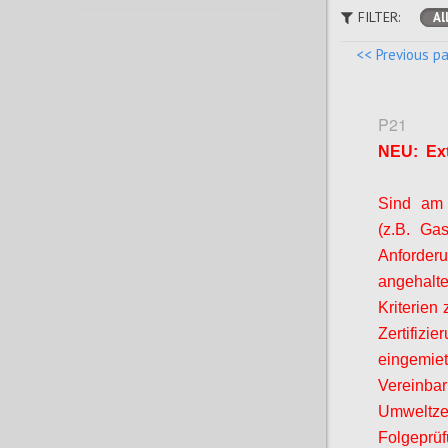
FILTER:
Al
<< Previous p
P21
NEU: Ext
Sind am B
(z.B. Ga
Anforde
angehalt
Kriterien 
Zertifizi
eingemiet
Vereinb
Umweltze
Folgeprüf