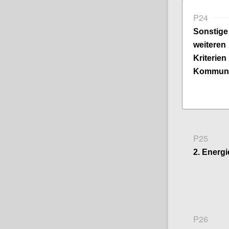
P24
Sonsti
weitere
Kriter
Kommuni
P25
2. Energi
P26