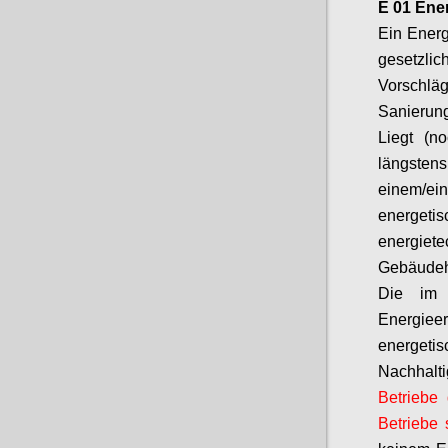
E 01 Ene
Ein Ener
gesetzli
Vorschl
Sanierun
Liegt (n
längsten
einem/
energeti
energiet
Gebäudeh
Die im 
Energie
energetis
Nachhalti
Betriebe 
Betriebe