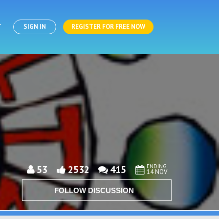
T
SIGN IN
REGISTER FOR FREE NOW
ENDING
53
2532
415
14 NOV
FOLLOW DISCUSSION