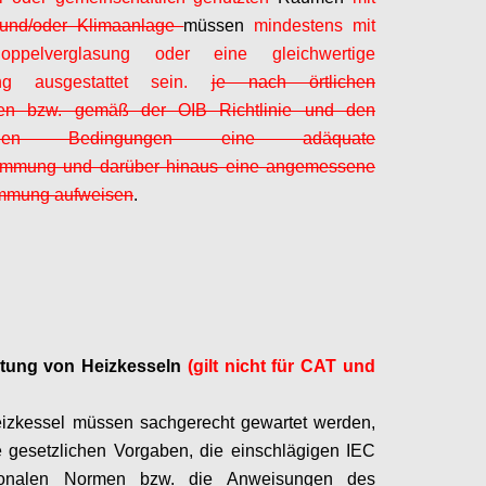
und/oder Klimaanlage
müssen
mindestens mit
oppelverglasung oder eine gleichwertige
ung ausgestattet sein.
je nach örtlichen
ften bzw. gemäß der OIB Richtlinie und den
ischen Bedingungen eine adäquate
mung und darüber hinaus eine angemessene
mmung aufweisen
.
Configure
tung von Heizkesseln
(gilt nicht für CAT und
eizkessel müssen sachgerecht gewartet werden,
 gesetzlichen Vorgaben, die einschlägigen IEC
ionalen Normen bzw. die Anweisungen des