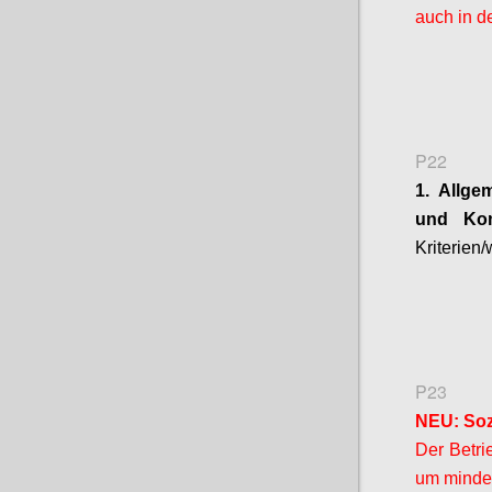
auch in d
P22
1. Allge
und
Ko
Kriterien
P23
NEU: Soz
Der Betri
um mindes