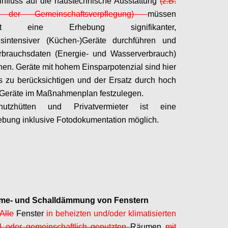
nfluss auf die haustechnische Ausstattung
(z.B.
e der Gemeinschaftsverpflegung)
müssen
est eine Erhebung signifikanter,
hsintensiver (Küchen-)Geräte durchführen und
rbrauchsdaten (Energie- und Wasserverbrauch)
en. Geräte mit hohem Einsparpotenzial sind hier
 zu berücksichtigen und der Ersatz durch hoch
e Geräte im Maßnahmenplan festzulegen.
utzhütten und Privatvermieter ist eine
bung inklusive Fotodokumentation möglich.
Configure
me- und Schalldämmung von Fenstern
Alle
Fenster
in beheizten und/oder klimatisierten
ll oder gemeinschaftlich genutzten
Räumen
mit