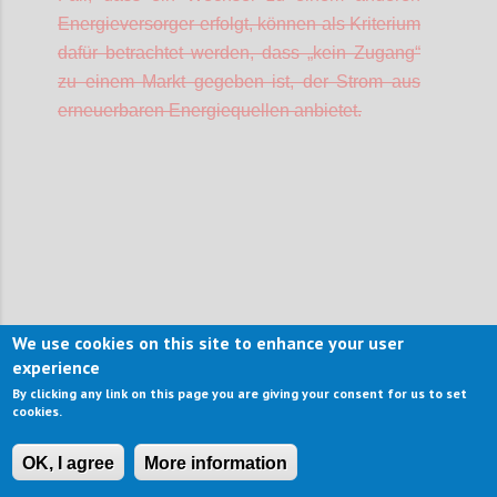
Energieversorger erfolgt, können als Kriterium
dafür betrachtet werden, dass „kein Zugang“
zu einem Markt gegeben ist, der Strom aus
erneuerbaren Energiequellen anbietet.
Confi
We use cookies on this site to enhance your user
experience
By clicking any link on this page you are giving your consent for us to set
P38
cookies.
E 12 Schwimmbäder im Außenbereich
(gilt
OK, I agree
More information
nur für BEH und PRI)