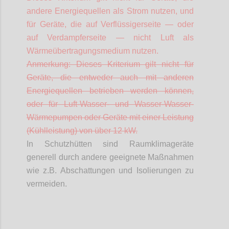
andere Energiequellen als Strom nutzen, und
für Geräte, die auf
Verflüssigerseite
— oder
auf
Verdampferseite
— nicht Luft als
Wärmeübertragungsmedium nutzen.
Anmerkung: Dieses Kriterium gilt nicht für
Geräte, die entweder auch mit anderen
Energiequellen betrieben werden können,
oder für Luft-Wasser- und Wasser-Wasser-
Wärmepumpen oder Geräte mit einer Leistung
(Kühlleistung) von über 12 kW.
In Schutzhütten sind Raumklimageräte
generell durch andere geeignete Maßnahmen
wie z.B. Abschattungen und Isolierungen zu
vermeiden.
Confi