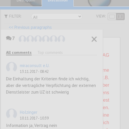
Description
FILTER:
VIEW:
<< Previous paragraphs
7
P21
All comments
Top comments
NEU: Externe Dienstleister
(nur BEH, TAG
und MUS)
miraconsult e.U.
Sind am Betriebsstandort externe
13.11.2017 - 08:42
Dienstleister präsent (z.B.
Die Einhaltung der Kriterien finde ich wichtig,
aber die vertragliche Verpflichtung der externen
Gastronomiebetriebe), so müssen diese über
Dienstleister zum UZ ist schwierig
die Anforderungen des Umweltzeichens
informiert und angehalten werden, zumindest
die relevanten Muss-Kriterien zu erfüllen.
Holzinger
Falls für deren Dienstleistungen eine
10.11.2017 - 10:39
Zertifizierung mit dem Umweltzeichen möglich
Information ja, Vertrag nein