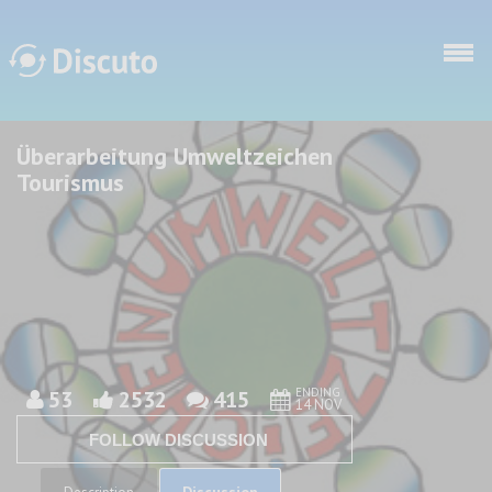
Skip to main content
Überarbeitung Umweltzeichen
Discuto
Discuto
Tourismus
ENDING
53
2532
415
14 NOV
FOLLOW DISCUSSION
Discussion