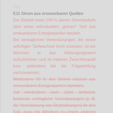
P37
E11 Strom aus erneuerbaren Quellen
Der Betrieb muss 100 % seines Strombedarfs
über einen individuellen „grünen“ Tarif aus
erneuerbaren Energiequellen
decken.
Bei vertraglichen Vereinbarungen, die einen
sofortigen Tarifwechsel nicht zulassen, ist ein
Wechsel in das Aktionsprogramm
aufzunehmen und im internen Zwischenaudit
bzw. spätestens bei der Folgeprüfung
nachzuweisen.
Mindestens 50 % des Stroms müssen aus
erneuerbaren Energiequellen stammen.
Auf mindestens zwei Jahre befristete
bindende vertragliche Vereinbarungen (z. B.
die Vereinbarung von Strafzahlungen) für den
Fall, dass ein Wechsel zu einem anderen