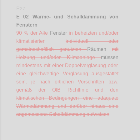
P27
E 02 Wärme- und Schalldämmung von
Fenstern
90 % der
Alle
Fenster
in beheizten und/oder
klimatisierten
individuell oder
gemeinschaftlich genutzten
Räumen
mit
Heizung und/oder Klimaanlage
müssen
mindestens mit einer Doppelverglasung oder
eine gleichwertige Verglasung ausgestattet
sein.
je nach örtlichen Vorschriften bzw.
gemäß der OIB Richtlinie und den
klimatischen Bedingungen eine adäquate
Wärmedämmung und darüber hinaus eine
angemessene Schalldämmung aufweisen
.
Confi