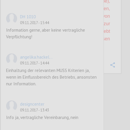
ist (z.B. eingemietete Gastronomiebetriebe),
ist eine vertragliche Vereinbarung zu treffen,
dass die Umsetzung des Umweltzeichens von
DH 1010
09.11.2017 - 15:44
diesen Betrieben längstens bis zur
Information gerne, aber keine vertragliche
Folgeprüfung des Antragstellers angestrebt
Verpflichtung!
wird. Dies ist auch in dessen
Aktionsprogramm festzuhalten.
angelika.hackel...
09.11.2017 - 14:44
Confi
Einhaltung der relevanten MUSS Kriterien ja,
wenn im Einflussbereich des Betriebs, ansonsten
nur Information.
26
votes
designcenter
09.11.2017 - 13:43
Info ja, vertragliche Vereinbarung, nein
P22