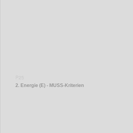
Confi
P25
2. Energie (E) - MUSS-Kriterien
Confi