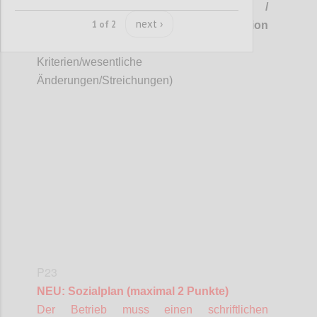
1. Allgemeine Betriebsführung /
next ›
1 of 2
Umweltmanagement
und
Kommuniktation
(M) - SOLL-Kriterien
(neue
Kriterien/wesentliche
Änderungen/Streichungen)
Confi
P23
NEU: Sozialplan (maximal 2 Punkte)
Der Betrieb muss einen schriftlichen