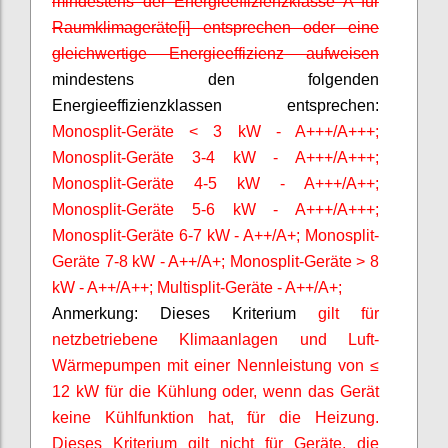
mindestens der Energieeffizienzklasse A für
Raumklimageräte[i] entsprechen oder eine
gleichwertige Energieeffizienz aufweisen
mindestens den folgenden
Energieeffizienzklassen entsprechen:
Monosplit-Geräte < 3 kW - A+++/A+++;
Monosplit-Geräte 3-4 kW - A+++/A+++;
Monosplit-Geräte 4-5 kW - A+++/A++;
Monosplit-Geräte 5-6 kW - A+++/A+++;
Monosplit-Geräte 6-7 kW - A++/A+; Monosplit-
Geräte 7-8 kW - A++/A+; Monosplit-Geräte > 8
kW - A++/A++; Multisplit-Geräte - A++/A+;
Anmerkung: Dieses Kriterium
gilt für
netzbetriebene Klimaanlagen und Luft-
Wärmepumpen mit einer Nennleistung von ≤
12 kW für die Kühlung oder, wenn das Gerät
keine Kühlfunktion hat, für die Heizung.
Dieses Kriterium gilt nicht für Geräte, die