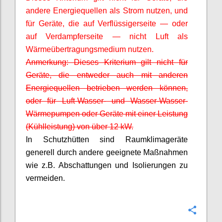
andere Energiequellen als Strom nutzen, und
für Geräte, die auf
Verflüssigerseite
— oder
auf
Verdampferseite
— nicht Luft als
Wärmeübertragungsmedium nutzen.
Anmerkung: Dieses Kriterium gilt nicht für
Geräte, die entweder auch mit anderen
Energiequellen betrieben werden können,
oder für Luft-Wasser- und Wasser-Wasser-
Wärmepumpen oder Geräte mit einer Leistung
(Kühlleistung) von über 12 kW.
In Schutzhütten sind Raumklimageräte
generell durch andere geeignete Maßnahmen
wie z.B. Abschattungen und Isolierungen zu
vermeiden.
Confi