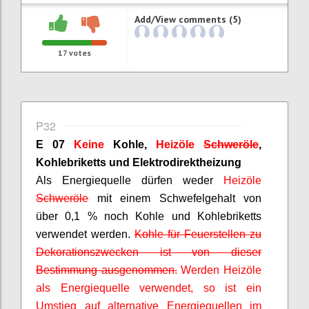
Add/View comments (5)
17
votes
P32
E 07
Keine
Kohle,
Heizöle
Schweröle
,
Kohlebriketts und Elektrodirektheizung
Als Energiequelle dürfen weder
Heizöle
Schweröle
mit einem Schwefelgehalt von
über 0,1 % noch Kohle und Kohlebriketts
verwendet werden.
Kohle für Feuerstellen zu
Dekorationszwecken ist von dieser
Bestimmung ausgenommen.
Werden Heizöle
als Energiequelle verwendet, so ist ein
Umstieg auf alternative Energiequellen im