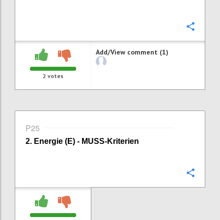
Confi
Add/View comment (1)
2
votes
P25
2. Energie (E) - MUSS-Kriterien
Confi