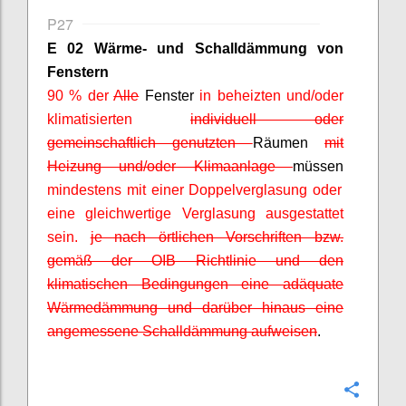
P27
E 02 Wärme- und Schalldämmung von
Fenstern
90 % der
Alle
Fenster
in beheizten und/oder
klimatisierten
individuell oder
gemeinschaftlich genutzten
Räumen
mit
Heizung und/oder Klimaanlage
müssen
mindestens mit einer Doppelverglasung oder
eine gleichwertige Verglasung ausgestattet
sein.
je nach örtlichen Vorschriften bzw.
gemäß der OIB Richtlinie und den
klimatischen Bedingungen eine adäquate
Wärmedämmung und darüber hinaus eine
angemessene Schalldämmung aufweisen
.
Confi