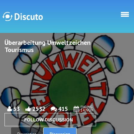
Skip to main content
Überarbeitung Umweltzeichen
Discuto
Discuto
Tourismus
ENDING
53
2532
415
14 NOV
FOLLOW DISCUSSION
Discussion