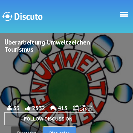
Skip to main content
Überarbeitung Umweltzeichen
Discuto
Discuto
Tourismus
ENDING
53
2532
415
14 NOV
FOLLOW DISCUSSION
Discussion