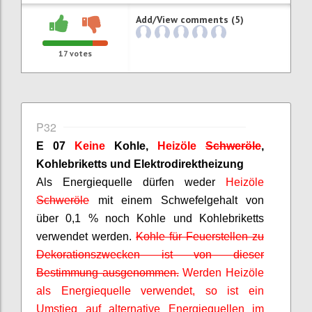
Add/View comments (5)
17
votes
P32
E 07
Keine
Kohle,
Heizöle
Schweröle
,
Kohlebriketts und Elektrodirektheizung
Als Energiequelle dürfen weder
Heizöle
Schweröle
mit einem Schwefelgehalt von
über 0,1 % noch Kohle und Kohlebriketts
verwendet werden.
Kohle für Feuerstellen zu
Dekorationszwecken ist von dieser
Bestimmung ausgenommen.
Werden Heizöle
als Energiequelle verwendet, so ist ein
Umstieg auf alternative Energiequellen im