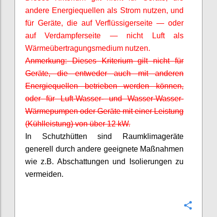
andere Energiequellen als Strom nutzen, und
für Geräte, die auf
Verflüssigerseite
— oder
auf
Verdampferseite
— nicht Luft als
Wärmeübertragungsmedium nutzen.
Anmerkung: Dieses Kriterium gilt nicht für
Geräte, die entweder auch mit anderen
Energiequellen betrieben werden können,
oder für Luft-Wasser- und Wasser-Wasser-
Wärmepumpen oder Geräte mit einer Leistung
(Kühlleistung) von über 12 kW.
In Schutzhütten sind Raumklimageräte
generell durch andere geeignete Maßnahmen
wie z.B. Abschattungen und Isolierungen zu
vermeiden.
Confi