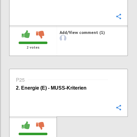
Confi
Add/View comment (1)
2
votes
P25
2. Energie (E) - MUSS-Kriterien
Confi