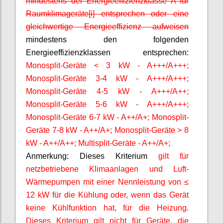
mindestens der Energieeffizienzklasse A für
Raumklimageräte[i] entsprechen oder eine
gleichwertige Energieeffizienz aufweisen
mindestens den folgenden
Energieeffizienzklassen entsprechen:
Monosplit-Geräte < 3 kW - A+++/A+++;
Monosplit-Geräte 3-4 kW - A+++/A+++;
Monosplit-Geräte 4-5 kW - A+++/A++;
Monosplit-Geräte 5-6 kW - A+++/A+++;
Monosplit-Geräte 6-7 kW - A++/A+; Monosplit-
Geräte 7-8 kW - A++/A+; Monosplit-Geräte > 8
kW - A++/A++; Multisplit-Geräte - A++/A+;
Anmerkung: Dieses Kriterium
gilt für
netzbetriebene Klimaanlagen und Luft-
Wärmepumpen mit einer Nennleistung von ≤
12 kW für die Kühlung oder, wenn das Gerät
keine Kühlfunktion hat, für die Heizung.
Dieses Kriterium gilt nicht für Geräte, die