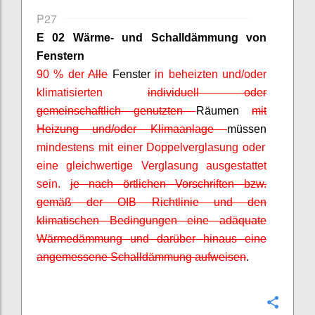
P27
E 02 Wärme- und Schalldämmung von
Fenstern
90 % der
Alle
Fenster
in beheizten und/oder
klimatisierten
individuell oder
gemeinschaftlich genutzten
Räumen
mit
Heizung und/oder Klimaanlage
müssen
mindestens mit einer Doppelverglasung oder
eine gleichwertige Verglasung ausgestattet
sein.
je nach örtlichen Vorschriften bzw.
gemäß der OIB Richtlinie und den
klimatischen Bedingungen eine adäquate
Wärmedämmung und darüber hinaus eine
angemessene Schalldämmung aufweisen
.
Confi